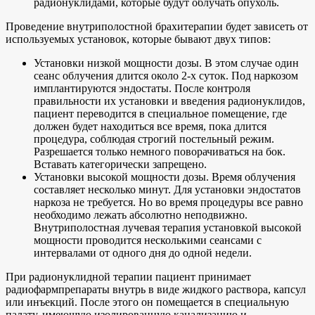
радионуклидами, которые будут облучать опухоль.
Проведение внутриполостной брахитерапии будет зависеть от
используемых установок, которые бывают двух типов:
Установки низкой мощности дозы. В этом случае один
сеанс облучения длится около 2-х суток. Под наркозом
имплантируются эндостаты. После контроля
правильности их установки и введения радионуклидов,
пациент переводится в специальное помещение, где
должен будет находиться все время, пока длится
процедура, соблюдая строгий постельный режим.
Разрешается только немного поворачиваться на бок.
Вставать категорически запрещено.
Установки высокой мощности дозы. Время облучения
составляет несколько минут. Для установки эндостатов
наркоза не требуется. Но во время процедуры все равно
необходимо лежать абсолютно неподвижно.
Внутриполостная лучевая терапия установкой высокой
мощности проводится несколькими сеансами с
интервалами от одного дня до одной недели.
При радионуклидной терапии пациент принимает
радиофармпрепараты внутрь в виде жидкого раствора, капсул
или инъекций. После этого он помещается в специальную
палату, имеющую изолированную канализацию и