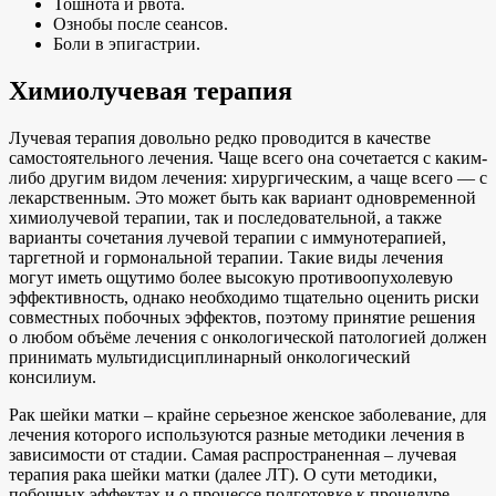
Тошнота и рвота.
Ознобы после сеансов.
Боли в эпигастрии.
Химиолучевая терапия
Лучевая терапия довольно редко проводится в качестве
самостоятельного лечения. Чаще всего она сочетается с каким-
либо другим видом лечения: хирургическим, а чаще всего — с
лекарственным. Это может быть как вариант одновременной
химиолучевой терапии, так и последовательной, а также
варианты сочетания лучевой терапии с иммунотерапией,
таргетной и гормональной терапии. Такие виды лечения
могут иметь ощутимо более высокую противоопухолевую
эффективность, однако необходимо тщательно оценить риски
совместных побочных эффектов, поэтому принятие решения
о любом объёме лечения с онкологической патологией должен
принимать мультидисциплинарный онкологический
консилиум.
Рак шейки матки – крайне серьезное женское заболевание, для
лечения которого используются разные методики лечения в
зависимости от стадии. Самая распространенная – лучевая
терапия рака шейки матки (далее ЛТ). О сути методики,
побочных эффектах и о процессе подготовке к процедуре,