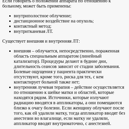
Если говорить о положении аппарата по отношению к
больному, может быть применены:
внутриполостное облучение;
дистанционное воздействие на опухоль;
контактный метод;
внутритканевая ЛТ.
Существует внешняя и внутренняя ЛТ:
внешняя – облучается, непосредственно, пораженная
область специальным аппаратом (линейный
катализатор). Процедуры делают в будние дни,
длительность сеансов зависит от стадии заболевания.
Болевые ощущения у пациента практически
отсутствуют, кроме того, риска для тех, с кем
контактирует больной также нет;
внутренняя лучевая терапия – действие осуществляется
по отношению к шейке матки и областей, которые
находятся рядом. Источники, которые излучают
радиацию вводятся в аппликаторы, а они помещаются
близко к очагу болезни. Если женщину облучают после
того, как ей удалили матку, тогда аппликатор вводят без
анестезии во влагалище, если матку не удаляли,
аппликатор вводят внутриматочно, с анестезией.