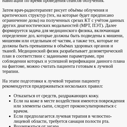
навигации по время проведения сеансов облучения.
Затем врач-радиотерапевт рисует объёмы облучения и
критических структур (тех, на которые будет предписано
ограничение дозы) на полученных срезах КТ с учётом данных
других диагностических модальностей (МРТ, ПЭТ). Далее
формируется задача для медицинского физика, включающая
определение доз, которые должны быть подведены к мишени,
мишеням или отдельным её частям, а также тех, которые не
должны быть превышены в объёмах здоровых органов и
тканей. Медицинский физик разрабатывает дозиметрический
план в соответствии с заданными параметрами, при
соблюдении которых и успешной верификации данного плана
на фантоме, можно считать пациента готовым к лучевой
терапии.
На этапе подготовки к лучевой терапии пациенту
рекомендуется придерживаться нескольких правил:
Отказаться от средств, раздражающих кожу.
Если на коже в месте воздействия имеются повреждения
или элементы сыпи, следует проконсультироваться с
врачом.
Если предполагается лучевая терапия в челюстно-
лицевой области, требуется санация полости рта.
Воздержаться от загара.