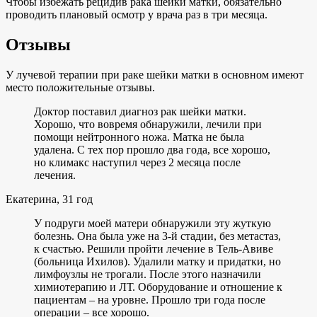
Чтобы избежать рецидив рака шейки матки, обязательно
проводить плановый осмотр у врача раз в три месяца.
Отзывы
У лучевой терапии при раке шейки матки в основном имеют
место положительные отзывы.
Доктор поставил диагноз рак шейки матки.
Хорошо, что вовремя обнаружили, лечили при
помощи нейтронного ножа. Матка не была
удалена. С тех пор прошло два года, все хорошо,
но климакс наступил через 2 месяца после
лечения.
Екатерина, 31 год
У подруги моей матери обнаружили эту жуткую
болезнь. Она была уже на 3-й стадии, без метастаз,
к счастью. Решили пройти лечение в Тель-Авиве
(больница Ихилов). Удалили матку и придатки, но
лимфоузлы не трогали. После этого назначили
химиотерапию и ЛТ. Оборудование и отношение к
пациентам – на уровне. Прошло три года после
операции – все хорошо.