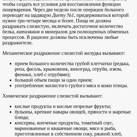
чтобы создать все условия для восстановления функции
пищеварения. Через две недели после операции больного
переводят на щадящую
Диету №1
, придерживаться которой
нужно три-четыре месяца и более. Пища не должна
раздражать слизистую, включать достаточное количество
белка,
витаминов
и минералов для полноценных обменных
процессов. В рационе должны быть исключены любые
раздражители.
Механическое раздражение слизистой желудка вызывают:
прием большого количества грубой клетчатки (редька,
репа, фасоль, крыжовник, виноград, отруби, изюм,
финики, хлеб с отрубями);
большой объем пищи за один прием;
употребление жилистого грубого мяса и кожи птицы.
Химическое раздражение слизистой вызывают:
кислые продукты и кислые незрелые фрукты;
бульоны, крепкие навары овощей, пряности и жареные
блюда;
консервы, копченые продукты, томатный соус,
маринованные и квашеные овощи, мясо и рыба,
приготовленные в собственном соку, ржаной хлеб,