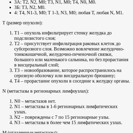
3А: Т2, N2, М0; Т3, N1, М0; Т4, N0, М0.
3Б: Т3, N2, М0.
4: Т4, N1-3, М0; Т 1-3, N3, М0; любая Т, любая N, М1.
Т (размер опухоли):
Т1 – опухоль инфильтрирует стенку желудка до
подслизистого слоя;
Т2 – присутствует инфильтрация раковых клеток до
субсерозного слоя. Возможно вовлечение желудочно-
тонкокишечной, желудочно-печеночной связки,
большого или маленького сальника, но без прорастания
в висцеральный слой;
Т3 – новообразование, которое распространилось на
серозную оболочку или висцеральную брюшину;
Т4 – прорастание опухоли в соседние к желудку органы.
N (метастазы в регионарных лимфоузлах):
N0 – метастазов нет.
N1 – метастазы в 1-6 регионарных лимфатических
узлах.
N2 – повреждены с 7 по 15 регионарные узлы.
N3 – метастазы в более чем 15 лимфатических узлах.
М (отдаленные метастазы):