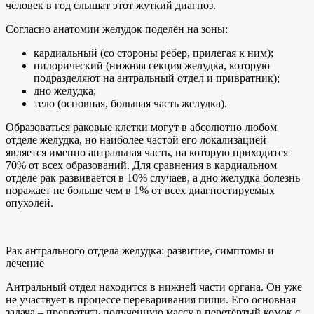
человек в год слышат этот жуткий диагноз.
Согласно анатомии желудок поделён на зоны:
кардиальный (со стороны рёбер, прилегая к ним);
пилорический (нижняя секция желудка, которую
подразделяют на антральный отдел и привратник);
дно желудка;
тело (основная, большая часть желудка).
Образоваться раковые клетки могут в абсолютно любом
отделе желудка, но наиболее частой его локализацией
является именно антральная часть, на которую приходится
70% от всех образований. Для сравнения в кардиальном
отделе рак развивается в 10% случаев, а дно желудка болезнь
поражает не больше чем в 1% от всех диагностируемых
опухолей.
Рак антрального отдела желудка: развитие, симптомы и
лечение
Антральный отдел находится в нижней части органа. Он уже
не участвует в процессе переваривания пищи. Его основная
задача – превратить полученную массу в перетёртый комок с