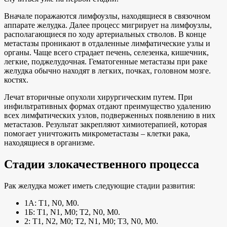
Вначале поражаются лимфоузлы, находящиеся в связочном
аппарате желудка. Далее процесс мигрирует на лимфоузлы,
располагающиеся по ходу артериальных стволов. В конце
метастазы проникают в отдаленные лимфатические узлы и
органы. Чаще всего страдает печень, селезенка, кишечник,
легкие, поджелудочная. Гематогенные метастазы при раке
желудка обычно находят в легких, почках, головном мозге.
костях.
Лечат вторичные опухоли хирургическим путем. При
инфильтративных формах отдают преимущество удалению
всех лимфатических узлов, подверженных появлению в них
метастазов. Результат закрепляют химиотерапией, которая
помогает уничтожить микрометастазы – клетки рака,
находящиеся в организме.
Стадии злокачественного процесса
Рак желудка может иметь следующие стадии развития:
1А: Т1, N0, М0.
1Б: Т1, N1, М0; Т2, N0, М0.
2: Т1, N2, М0; Т2, N1, М0; Т3, N0, М0.