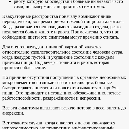
рвоту, которую впоследствии больные вызывают часто
сами, не выдерживая неприятных симптомов.
Эвакуаторные расстройства поначалу возникают лишь
периодически, во время приема тяжелой пищи или алкоголя.
Когда развивается непроходимость выходного отдела, резко
появляется боль в животе и рвота. Примечательно, что при
соблюдении диеты эти симптомы могут временно стихать.
Для стеноза желудка типичной картиной является
относительно удовлетворительное состояние человека сутра,
когда желудок пустой, и ухудшение состояния с каждым
приемом пищи. Под вечер – тошнота и рвота, которая
приносит облегчение.
По причине отсутствия поступления в организм необходимых
микроэлементов возникает его интоксикация, больные
быстро теряют аппетит или вовсе отказываются от приёма
пищи. Это приводит к истощению, обезвоживанию, потере
работоспособности, раздражённости и депрессии.
Все эти симптомы вызывают резкую потерю в весе, вплоть до
анорексии.
Встречаются случаи, когда онкология не сопровождается
непроходимостью, но привратник, инфильтрированный