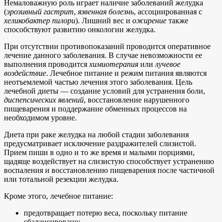
Немаловажную роль играет наличие заболеваний желудка
(
эрозивный гастрит
,
язвенная болезнь
, ассоциированная с
хеликобактер пилори
). Лишний вес и
ожирение
также
способствуют развитию онкологии желудка.
При отсутствии противопоказаний проводится оперативное
лечение данного заболевания. В случае невозможности ее
выполнения проводится
химиотерапия
или
лучевое
воздействие
. Лечебное питание и режим питания являются
неотъемлемой частью лечения этого заболевания. Цель
лечебной диеты — создание условий для устранения боли,
диспепсических явлений
, восстановление нарушенного
пищеварения и поддержание обменных процессов на
необходимом уровне.
Диета при раке желудка на любой стадии заболевания
предусматривает исключение раздражителей слизистой.
Прием пиши в одно и то же время и малыми порциями,
щадяще воздействует на слизистую способствует устранению
воспаления и восстановлению пищеварения после частичной
или тотальной резекции желудка.
Кроме этого, лечебное питание:
предотвращает потерю веса, поскольку питание
сбалансировано;