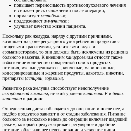
повышает переносимость противоопухолевого лечения
и снижает риск осложнений после операций;
нормализует
метаболизм
;
поддерживает
иммунитет
;
улучшает качество жизни пациента.
Поскольку рак желудка, наряду с другими причинами,
возникает на фоне регулярного употребления продуктов с
пищевыми красителями, усилителями вкуса и
ароматизаторами, то они должны быть исключены из рациона
больного навсегда. К внешним
канцерогенам
относят также
избыточное количество поваренной соли в продуктах
питания, мясные деликатесы, копченые, маринованные,
консервированные и жареные продукты, алкоголь, никотин,
препараты (
аспирин
,
гормоны
).
Развитию рака желудка способствует недополучение
аскорбиновой кислоты
, низкий уровень
витамина Е
и
бета-
каротина
в рационе.
Определенная диета соблюдается до операции и после нее, а
подбор продуктов зависит и от стадии заболевания. Питание
больного за несколько недель до операции включает щадящий
режим, который предусматривает регулярное и дробное
питание, облегчающее переваривание и усвоение пищи.