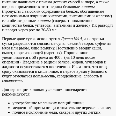
питание начинают с приема детских смесей и пюре, а также
широко применяют в этот период белковые
энпиты
(продукты с высоким содержанием белков, обогащенные
незаменимыми жирными кислотами, витаминами и железом)
или обезжиренные
энпиты
(содержат повышенное
количество белка, углеводы, витамины и железо). Их разводят
и вводят через рот по 30-50 мл.
Первые двое суток используется
Диета №1А
, а на третьи
сутки разрешаются слизистые супы, свежий творог, суфле из
мяса или рыбы, яйцо всмятку. Постепенно вводят каши,
омлет, пюре из овощей (вареных). Порция пищи
увеличивается с 50 грамм до 400 г (на 10 день после
операции). Введение в рацион белков, жиров, углеводов и
жидкости осуществляется постепенно. Из-за того, что пища
сразу оказывается в кишечнике, в первое время у больного
будут отмечаться
потливость
, сердцебиение, слабость и
сонливость
.
Для адаптации к новым условиям пищеварения
рекомендуются:
употребление маленьких порций пищи;
медленный прием пищи и тщательное пережевывание;
полное исключение меда, сахара и других легких