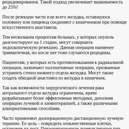
рецидивирования. Такой подход увеличивает выживаемость
до 25%!
После резекции части или всего желудка, оставшуюся
половину или пищевод соединяют с кишечником при помощи
искусственного анастамоза.
Тем нескольким процентам больных, у которых опухоль
диагностируют на 1 стадии, могут совершить
эндоскопическую резекцию. Данная операция наименее
травматичная, но после нее тоже случаются рецидивы.
Пациентам, у которых есть противопоказания к радикальной
операции, назначают паллиативные операции, призванные
устранить стеноз нижнего отдела желудка. Могут также
создать обходной анастомоз из желудка в кишечник.
Так как возможности хирургического лечения рака
антрального отдела желудка ограничены, врачи
разрабатывают более эффективные методики, дополняя
операцию лучевой и химиотерапией, а также различными
альтернативными способами.
Часто применяют дооперационную дистанционную лучевую
терапию. Ее цель – повредить злокачественные клетки,
остановив их рост. Предоперационная лучевая терапия при