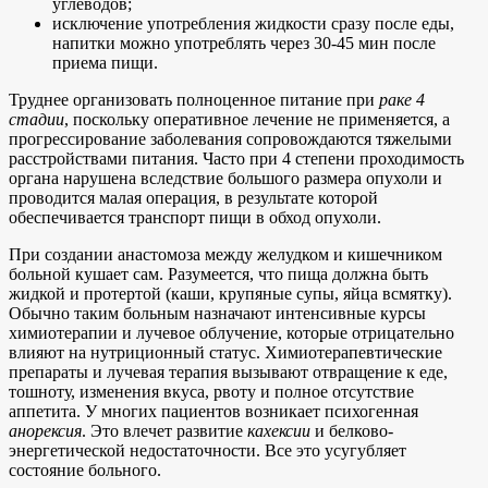
углеводов;
исключение употребления жидкости сразу после еды,
напитки можно употреблять через 30-45 мин после
приема пищи.
Труднее организовать полноценное питание при
раке 4
стадии
, поскольку оперативное лечение не применяется, а
прогрессирование заболевания сопровождаются тяжелыми
расстройствами питания. Часто при 4 степени проходимость
органа нарушена вследствие большого размера опухоли и
проводится малая операция, в результате которой
обеспечивается транспорт пищи в обход опухоли.
При создании анастомоза между желудком и кишечником
больной кушает сам. Разумеется, что пища должна быть
жидкой и протертой (каши, крупяные супы, яйца всмятку).
Обычно таким больным назначают интенсивные курсы
химиотерапии и лучевое облучение, которые отрицательно
влияют на нутриционный статус. Химиотерапевтические
препараты и лучевая терапия вызывают отвращение к еде,
тошноту, изменения вкуса, рвоту и полное отсутствие
аппетита. У многих пациентов возникает психогенная
анорексия
. Это влечет развитие
кахексии
и белково-
энергетической недостаточности. Все это усугубляет
состояние больного.