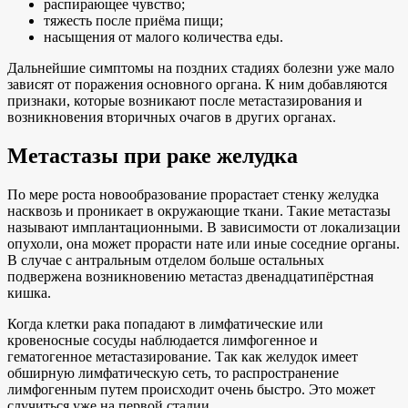
распирающее чувство;
тяжесть после приёма пищи;
насыщения от малого количества еды.
Дальнейшие симптомы на поздних стадиях болезни уже мало
зависят от поражения основного органа. К ним добавляются
признаки, которые возникают после метастазирования и
возникновения вторичных очагов в других органах.
Метастазы при раке желудка
По мере роста новообразование прорастает стенку желудка
насквозь и проникает в окружающие ткани. Такие метастазы
называют имплантационными. В зависимости от локализации
опухоли, она может прорасти нате или иные соседние органы.
В случае с антральным отделом больше остальных
подвержена возникновению метастаз двенадцатипёрстная
кишка.
Когда клетки рака попадают в лимфатические или
кровеносные сосуды наблюдается лимфогенное и
гематогенное метастазирование. Так как желудок имеет
обширную лимфатическую сеть, то распространение
лимфогенным путем происходит очень быстро. Это может
случиться уже на первой стадии.