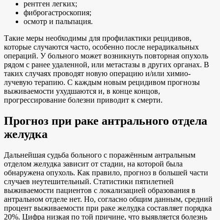
рентген легких;
фиброгастроскопия;
осмотр и пальпация.
Такие меры необходимы для профилактики рецидивов,
которые случаются часто, особенно после нерадикальных
операций. У больного может возникнуть повторная опухоль
рядом с ранее удаленной, или метастазы в других органах. В
таких случаях проводят новую операцию и/или химио-
лучевую терапию. С каждым новым рецидивом прогнозы
выживаемости ухудшаются и, в конце концов,
прогрессирование болезни приводит к смерти.
Прогноз при раке антрального отдела
желудка
Дальнейшая судьба больного с поражённым антральным
отделом желудка зависит от стадии, на которой была
обнаружена опухоль. Как правило, прогноз в большей части
случаев неутешительный. Статистики пятилетней
выживаемости пациентов с локализацией образования в
антральном отделе нет. Но, согласно общим данным, средний
процент выживаемости при раке желудка составляет порядка
20%. Цифра низкая по той причине, что выявляется болезнь