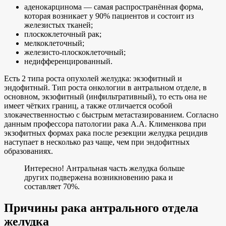
аденокарцинома — самая распространённая форма,
которая возникает у 90% пациентов и состоит из
железистых тканей;
плоскоклеточный рак;
мелкоклеточный;
железисто-плоскоклеточный;
недифференцированный.
Есть 2 типа роста опухолей желудка: экзофитный и
эндофитный. Тип роста онкологии в антральном отделе, в
основном, экзофитный (инфильтративный), то есть она не
имеет чётких границ, а также отличается особой
злокачественностью с быстрым метастазированием. Согласно
данным профессора патологии рака А.А. Клименкова при
экзофитных формах рака после резекции желудка рецидив
наступает в несколько раз чаще, чем при эндофитных
образованиях.
Интересно! Антральная часть желудка больше
других подвержена возникновению рака и
составляет 70%.
Причины рака антрального отдела
желудка