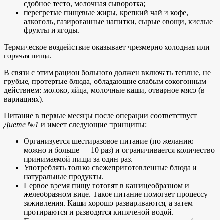
сдобное тесто, молочная сыворотка;
перегретые пищевые жиры, крепкий чай и кофе,
алкоголь, газированные напитки, сырые овощи, кислые
фрукты и ягоды.
Термическое воздействие оказывает чрезмерно холодная или
горячая пища.
В связи с этим рацион больного должен включать теплые, не
грубые, протертые блюда, обладающие слабым сокогонным
действием: молоко, яйца, молочные каши, отварное мясо (в
вариациях).
Питание в первые месяцы после операции соответствует
Диете №1
и имеет следующие принципы:
Организуется шестиразовое питание (по желанию
можно и больше — 10 раз) и ограничивается количество
принимаемой пищи за один раз.
Употреблять только свежеприготовленные блюда и
натуральные продукты.
Первое время пищу готовят в кашицеобразном и
желеобразном виде. Такое питание помогает процессу
заживления. Каши хорошо развариваются, а затем
протираются и разводятся кипяченой водой.