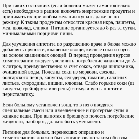
При таких состояниях (если больной может самостоятельно
есть) необходимо в рацион включать энергоемкие продукты и
принимать их при любом желании кушать, даже не по
режиму. К таким продуктам относятся красная икра, паштеты,
мед, шоколад, сливки. Питание организуется до 8 раз за сутки,
минимальными порциями пищи.
Для улучшения аппетита по разрешению врача в блюда можно
добавлять пряности, квашеные овощи, кислые соки и соусы
на основе квашенных овощей. В период проведения курсов
химиотерапии следует увеличить потребление жидкости до 2-
х литров, преимущественно за счет соков, отвара шиповника,
очищенной воды. Полезны соки из моркови, свеклы,
болгарского перца, капусты, сельдерея, томатов, салатных
листьев, смородины, вишни, клюквы. Слабо горькие соки (из
капусты, грейпфрута или репы) стимулируют аппетит и
перистальтику.
Если больному установлен зонд, то в него вводятся
специальные смеси или измельченные и протертые супы и
жидкие каши. При выпотах в брюшную полость потребление
жидкости, наоборот, должно быть уменьшено.
Питание для больных, перенесших операцию и
химиотерапию, должно быть организовано таким образом,