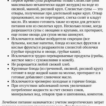
Первое время супы разрешены только слизистые (они
максимально механически щадят желудок) на воде из
овсяной, манной, рисовой круп. Слизистые супы — это
отвары, полученные при длительной варке круп. Отвар
процеживают, но не перетирают, слегка солят и кладут
масло. Их можно готовить также из муки для детского
питания или из смолотых круп. Несколько позже, когда
разрешаются супы с овощами и крупами, их протирают,
еще позже овощи для супов мелко шинкуют.
Исключаются любые возбудители секреции (все
бульоны, кислые напитки, блюда из кислых фруктов и
кислые фрукты) и раздражители слизистой оболочки
(грубые продукты и овощи, грубые каши).
Исключаются трудно перевариваемые продукты (грибы,
жесткое мясо с сухожилиями и кожей).
Не разрешается любой свежий хлеб.
Крупяные блюда (из гречневой, овсяной, рисовой круп)
готовят в виде жидкой каши на молоке, протирают и в
готовые добавляют сливочное масло.
Исключаются чрезмерно холодные и горячие блюда.
При отсутствии заболеваний почек увеличивают
потребление жидкости за счет свежих соков,
минеральных вод, отваров трав и шиповника, компотов.
Лечебное питание назначается с учетом энергетических затрат