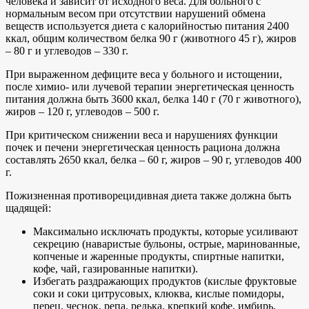
человека и зависит от исходного веса. Для больного с
нормальным весом при отсутствии нарушений обмена
веществ используется диета с калорийностью питания 2400
ккал, общим количеством белка 90 г (животного 45 г), жиров
– 80 г и углеводов – 330 г.
При выраженном дефиците веса у больного и истощении,
после химио- или лучевой терапии энергетическая ценность
питания должна быть 3600 ккал, белка 140 г (70 г животного),
жиров – 120 г, углеводов – 500 г.
При критическом снижении веса и нарушениях функции
почек и печени энергетическая ценность рациона должна
составлять 2650 ккал, белка – 60 г, жиров – 90 г, углеводов 400
г.
Пожизненная противорецидивная диета также должна быть
щадящей:
Максимально исключать продукты, которые усиливают
секрецию (наваристые бульоны, острые, маринованные,
копченые и жаренные продукты, спиртные напитки,
кофе, чай, газированные напитки).
Избегать раздражающих продуктов (кислые фруктовые
соки и соки цитрусовых, клюква, кислые помидоры,
перец, чеснок, репа, редька, крепкий кофе, имбирь,