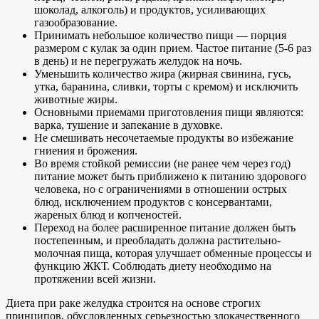
шоколад, алкоголь) и продуктов, усиливающих
газообразование.
Принимать небольшое количество пищи — порция
размером с кулак за один прием. Частое питание (5-6 раз
в день) и не перегружать желудок на ночь.
Уменьшить количество жира (жирная свинина, гусь,
утка, баранина, сливки, торты с кремом) и исключить
животные жиры.
Основными приемами приготовления пищи являются:
варка, тушение и запекание в духовке.
Не смешивать несочетаемые продукты во избежание
гниения и брожения.
Во время стойкой ремиссии (не ранее чем через год)
питание может быть приближено к питанию здорового
человека, но с ограничениями в отношении острых
блюд, исключением продуктов с консервантами,
жареных блюд и копченостей.
Переход на более расширенное питание должен быть
постепенным, и преобладать должна растительно-
молочная пища, которая улучшает обменные процессы и
функцию ЖКТ. Соблюдать диету необходимо на
протяжении всей жизни.
Диета при раке желудка строится на основе строгих
принципов, обусловленных серьезностью злокачественного