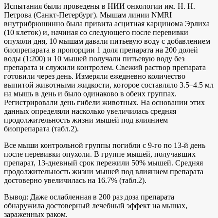
Испытания были проведены в НИИ онкологии им. Н. Н.
Петрова (Санкт-Петербург). Мышам линии NMRI
внутрибрюшинно была привита асцитная карцинома Эрлиха
(10 клеток) и, начиная со следующего после перевивки
опухоли дня, 10 мышам давали питьевую воду с добавлением
биопрепарата в пропорции 1 доля препарата на 200 долей
воды (1:200) и 10 мышей получали питьевую воду без
препарата и служили контролем. Свежий раствор препарата
готовили через день. Измеряли ежедневно количество
выпитой животными жидкости, которое составляло 3.5–4.5 мл
на мышь в день и было одинаково в обеих группах.
Регистрировали день гибели животных. На основании этих
данных определяли насколько увеличилась средняя
продолжительность жизни мышей под влиянием
биопрепарата (табл.2).
Все мыши контрольной группы погибли с 9-го по 13-й день
после перевивки опухоли. В группе мышей, получавших
препарат, 13-дневный срок пережили 50% мышей. Средняя
продолжительность жизни мышей под влиянием препарата
достоверно увеличилась на 16.7% (табл.2).
Вывод: Даже ослабленная в 200 раз доза препарата
обнаружила достоверный лечебный эффект на мышах,
зараженных раком.