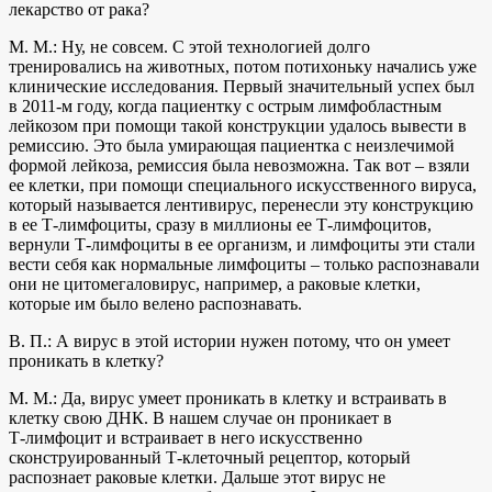
лекарство от рака?
М. М.: Ну, не совсем. С этой технологией долго
тренировались на животных, потом потихоньку начались уже
клинические исследования. Первый значительный успех был
в 2011-м году, когда пациентку с острым лимфобластным
лейкозом при помощи такой конструкции удалось вывести в
ремиссию. Это была умирающая пациентка с неизлечимой
формой лейкоза, ремиссия была невозможна. Так вот – взяли
ее клетки, при помощи специального искусственного вируса,
который называется лентивирус, перенесли эту конструкцию
в ее Т‑лимфоциты, сразу в миллионы ее Т‑лимфоцитов,
вернули Т‑лимфоциты в ее организм, и лимфоциты эти стали
вести себя как нормальные лимфоциты – только распознавали
они не цитомегаловирус, например, а раковые клетки,
которые им было велено распознавать.
В. П.: А вирус в этой истории нужен потому, что он умеет
проникать в клетку?
М. М.: Да, вирус умеет проникать в клетку и встраивать в
клетку свою ДНК. В нашем случае он проникает в
Т‑лимфоцит и встраивает в него искусственно
сконструированный Т‑клеточный рецептор, который
распознает раковые клетки. Дальше этот вирус не