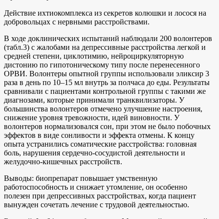
Действие ихтиокомплекса из секретов колюшки и лосося на
добровольцах с нервными расстройствами.
В ходе доклинических испытаний наблюдали 200 волонтеров
(табл.3) с жалобами на депрессивные расстройства легкой и
средней степени, циклотимию, нейроциркуляторную
дистонию по гипотоническому типу после перенесенного
ОРВИ. Волонтеры опытной группы использовали эликсир 3
раза в день по 10–15 мл внутрь за полчаса до еды. Результаты
сравнивали с пациентами контрольной группы с такими же
диагнозами, которые принимали транквилизаторы. У
большинства волонтеров отмечено улучшение настроения,
снижение уровня тревожности, идей виновности. У
волонтеров нормализовался сон, при этом не было побочных
эффектов в виде сонливости и эффекта отмены. К концу
опыта устранились соматические расстройства: головная
боль, нарушения сердечно-сосудистой деятельности и
желудочно-кишечных расстройств.
Выводы: биопрепарат повышает умственную
работоспособность и снижает утомление, он особенно
полезен при депрессивных расстройствах, когда пациент
вынужден сочетать лечение с трудовой деятельностью.