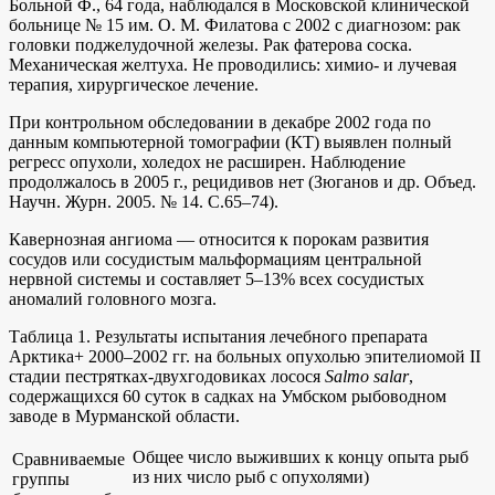
Больной Ф., 64 года, наблюдался в Московской клинической
больнице № 15 им. О. М. Филатова с 2002 с диагнозом: рак
головки поджелудочной железы. Рак фатерова соска.
Механическая желтуха. Не проводились: химио- и лучевая
терапия, хирургическое лечение.
При контрольном обследовании в декабре 2002 года по
данным компьютерной томографии (КТ) выявлен полный
регресс опухоли, холедох не расширен. Наблюдение
продолжалось в 2005 г., рецидивов нет (Зюганов и др. Объед.
Научн. Журн. 2005. № 14. С.65–74).
Кавернозная ангиома — относится к порокам развития
сосудов или сосудистым мальформациям центральной
нервной системы и составляет 5–13% всех сосудистых
аномалий головного мозга.
Таблица 1. Результаты испытания лечебного препарата
Арктика+ 2000–2002 гг. на больных опухолью эпителиомой II
стадии пестрятках-двухгодовиках лосося
Salmo salar
,
содержащихся 60 суток в садках на Умбском рыбоводном
заводе в Мурманской области.
Общее число выживших к концу опыта рыб
Сравниваемые
из них число рыб с опухолями)
группы