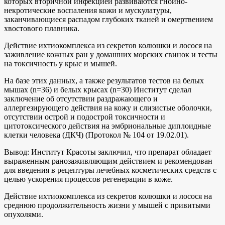
которых вторичной инфекцией развиваются гнойно-
некротические воспаления кожи и мускулатуры,
заканчивающиеся распадом глубоких тканей и омертвением
хвостового плавника.
Действие ихтиокомплекса из секретов колюшки и лосося на
заживление кожных ран у домашних морских свинок и тесты
на токсичность у крыс и мышей.
На базе этих данных, а также результатов тестов на белых
мышах (n=36) и белых крысах (n=30) Институт сделал
заключение об отсутствии раздражающего и
аллергезирующего действия на кожу и слизистые оболочки,
отсутствии острой и подострой токсичности и
цитотоксического действия на эмбриональные диплоидные
клетки человека (ДКЧ) (Протокол № 104 от 19.02.01).
Вывод: Институт Красоты заключил, что препарат обладает
выраженным ранозаживляющим действием и рекомендован
для введения в рецептуры лечебных косметических средств с
целью ускорения процессов регенерации в коже.
Действие ихтиокомплекса из секретов колюшки и лосося на
среднюю продолжительность жизни у мышей с привитыми
опухолями.