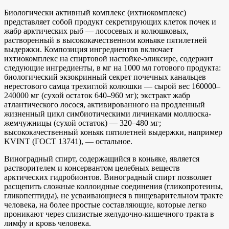
Биологически активный комплекс (ихтиокомплекс)
представляет собой продукт секретирующих клеток почек и
жабр арктических рыб — лососевых и колюшковых,
растворенный в высококачественном коньяке пятилетней
выдержки. Композиция ингредиентов включает
ихтиокомплекс на спиртовой настойке-эликсире, содержит
следующие ингредиенты, в мг на 1000 мл готового продукта:
биологический экзокринный секрет почечных канальцев
нерестового самца трехиглой колюшки — сырой вес 160000–
240000 мг (сухой остаток 640–960 мг); экстракт жабр
атлантического лосося, активированного на продленный
жизненный цикл симбиотическими личинками моллюска-
жемчужницы (сухой остаток) — 320–480 мг;
высококачественный коньяк пятилетней выдержки, например
KVINT (ГОСТ 13741), — остальное.
Виноградный спирт, содержащийся в коньяке, является
растворителем и консервантом целебных веществ
арктических гидробионтов. Виноградный спирт позволяет
расщепить сложные коллоидные соединения (гликопротеины,
гликопептиды), не усваивающиеся в пищеварительном тракте
человека, на более простые составляющие, которые легко
проникают через слизистые желудочно-кишечного тракта в
лимфу и кровь человека.