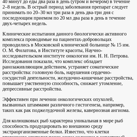
40 минут до еды два раза в день (утром и вечером) в течение
2–8 недель. В острый период заболевания препарат следует
принимать по 20–30 мл три раза в день два-три дня с
последующим приемом по 20 мл два раза в день в течение
двух-четырех недель.
Клинические испытания данного биологически активного
комплекса проводимые на пациентах-добровольцах
проводились в Московской клинической больнице № 15 им.
О. М. Филатова, в Институте красоты, Научно-
исследовательском институте онкологии им. Н. Н. Петрова.
Исследования показали, что комплекс обладает
ранозаживляющим действием, устраняет соматические
расстройства: головную боль, нарушения сердечно-
сосудистой деятельности, желудочно-кишечные расстройства,
повышает умственную способность, снижает утомление,
депрессивные расстройства.
Эффективен при лечении онкологических опухолей,
вызванных штаммами различного гистогенеза, например,
таких как рак поджелудочной железы, кавернозная ангиома.
Для колюшковых рыб характерна уникальная в мире рыб
способность продуцировать во внешнюю среду
экстраорганизменные белки. Известно, что клетки