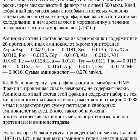
ряски, через мелкоячеистый фильтр-газ с ячеей 500 мкм. Клей,
собранный двумя разными способами в полевых условиях,
запечатывался в тубы Эппендорфа, помещался в портативный
холодильник, в нем доставлялся к морозильнику в течение
нескольких часов и замораживался (-16° С).
Аминокислотный состав белка из клея колюшки содержит все
20 протеиногенных аминокислот (кроме триптофана):
Asp.a/Asp — 0.0419, Thr — 0.0181, Ser — 0.0136, Glu.a/Glu —
0.0310, Pro — 0.0135, Gly — 0.0103, Ala — 0.0104, Val —
0.0160, Ile — 0.0128,Leu — 0.0181, Tyr — 0.0111, Phe — 0.0119,
His — 0.0162, Lys — 0.0161, Arg — 0.0152, Cys — 0.0122, Met
— 0.0016. Сумма аминокислот — 0.270 мг/мл.
Клей был подвергнут ультрафильтрации на мембране UM5.
Фракция, прошедшая сквозь мембрану, не содержит белки.
Аминокислотный состав этой фракции содержит набор из тех
же протеиногенных аминокислот, имеет концентрацию 0.0288
мг/мл и характеризует сумму пептидов и свободных
аминокислот мукуса. В клее также обнаружена
протеолитическая активность металлопротеиназы, кислой
протеиназы и аминопептидазы.
Электрофорез белков мукуса, проведенный по методу Laemmli
(1970) (в 10%-ном полиакриламидном геле в денатурирующих