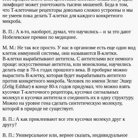
лимфоцит может уничтожить тысячи мишеней. Беда в том,
что Т‑клеточные рецепторы довольно сложно устроены и мы
не умеем пока делать Т‑клетки для каждого конкретного
микроба.
В. П.: А я-то, наоборот, думал, что научились – и за это дают
Нобелевские премии по медицине.
М. М.: Не так все просто. У нас в организме есть еще один вид
клеток иммунной системы, они называются В‑клетки.
В‑клетки вырабатывают антитела. С антителами все немного
проще: искусственные антитела, или моноклоны, научились
делать еще в 70-х годах прошлого века. В пробирке можно
вырастить В‑клетку, которая будет вырабатывать антитело
против конкретного микроба. Человек по имени Зелиг Эшер
(Zelig Eshhar) в конце 80-х годов придумал, что можно взять
кусочки Т‑клеточного рецептора, кусочки сигнальных
молекул и кусочки антитела и соединить их в одну структуру.
Можно на уровне гена сделать синтетическую молекулу,
которой в природе не существует.
В. П.: А как приклеивают все эти кусочки молекул друг к
другу?
В. П.: Универсальное или, вернее сказать, индивидуальное