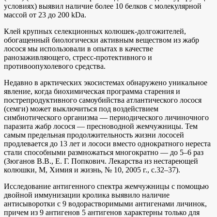
условиях) выявил наличие более 10 белков с молекулярной
массой от 23 до 200 kDa.
Клей крупных селекционных колюшек-долгожителей,
обогащенный биологически активным веществом из жабр
лосося мы использовали в опытах в качестве
ранозаживляющего, стресс-протективного и
противоопухолевого средства.
Недавно в арктических экосистемах обнаружено уникальное
явление, когда биохимическая программа старения и
пострепродуктивного самоубийства атлантического лосося
(семги) может выключиться под воздействием
симбиотического организма — периодического личиночного
паразита жабр лосося — пресноводной жемчужницы. Тем
самым предельная продолжительность жизни лососей
продлевается до 13 лет и лососи вместо однократного нереста
стали способными размножаться многократно — до 5–6 раз
(Зюганов В.В., Е. Г. Попкович. Лекарства из нестареющей
колюшки, М, Химия и жизнь, № 10, 2005 г., с.32–37).
Исследование антигенного спектра жемчужницы с помощью
двойной иммунизации кролика выявило наличие
антисыворотки с 9 водорастворимыми антигенами личинок,
причем из 9 антигенов 5 антигенов характерны только для