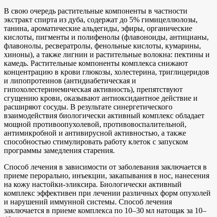
В свою очередь растительные компоненты в частности
экстракт спирта из дуба, содержат до 5% гимицеллюлозы,
танина, ароматические альдегиды, эфиры, органические
кислоты, пигменты и полифенолы (флавоноиды, антицианы,
флавонолы, ресвератролы, фенольные кислоты, кумарины,
хиноны), а также лигнин и растительные волокна: пектины и
камедь. Растительные компоненты комплекса снижают
концентрацию в крови глюкозы, холестерина, триглицеридов
и липопротеинов (антидиабетическая и
гипохолестеринемическая активность), препятствуют
сгущению крови, оказывают антиоксидантное действие и
расширяют сосуды. В результате синергетического
взаимодействия биологически активный комплекс обладает
мощной противоопухолевой, противовоспалительной,
антимикробной и антивирусной активностью, а также
способностью стимулировать работу клеток с запуском
программы замедления старения.
Способ лечения в зависимости от заболевания заключается в
приеме перорально, инъекции, закапывания в нос, нанесения
на кожу настойки-эликсира. Биологически активный
комплекс эффективен при лечении различных форм опухолей
и нарушений иммунной системы. Способ лечения
заключается в приеме комплекса по 10–30 мл натощак за 10–