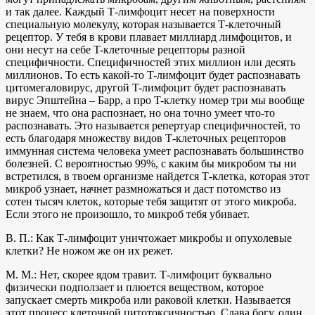
и так далее. Каждый Т‑лимфоцит несет на поверхности
специальную молекулу, которая называется T‑клеточный
рецептор. У тебя в крови плавает миллиард лимфоцитов, и
они несут на себе T-клеточные рецепторы разной
специфичности. Специфичностей этих миллион или десять
миллионов. То есть какой-то T-лимфоцит будет распознавать
цитомегаловирус, другой T-лимфоцит будет распознавать
вирус Эпштейна – Барр, а про T-клетку номер три мы вообще
не знаем, что она распознает, но она точно умеет что-то
распознавать. Это называется репертуар специфичностей, то
есть благодаря множеству видов Т‑клеточных рецепторов
иммунная система человека умеет распознавать большинство
болезней. С вероятностью 99%, с каким бы микробом ты ни
встретился, в твоем организме найдется Т‑клетка, которая этот
микроб узнает, начнет размножаться и даст потомство из
сотен тысяч клеток, которые тебя защитят от этого микроба.
Если этого не произошло, то микроб тебя убивает.
В. П.: Как Т‑лимфоцит уничтожает микробы и опухолевые
клетки? Не ножом же он их режет.
М. М.: Нет, скорее ядом травит. Т‑лимфоцит буквально
физически подползает и плюется веществом, которое
запускает смерть микроба или раковой клетки. Называется
этот процесс клеточной цитотоксичностью. Слава богу, один