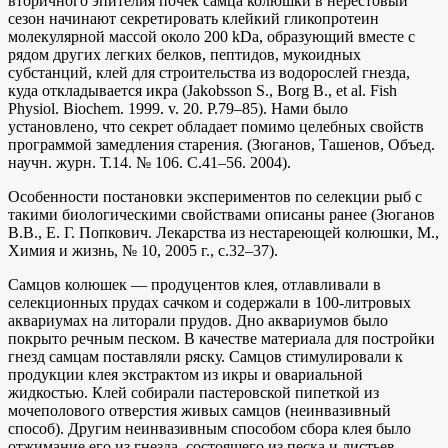
вторичного эпителия почек самца колюшки в нерестовый
сезон начинают секретировать клейкий гликопротеин
молекулярной массой около 200 kDa, образующий вместе с
рядом других легких белков, пептидов, мукоидных
субстанций, клей для строительства из водорослей гнезда,
куда откладывается икра (Jakobsson S., Borg В., et al. Fish
Physiol. Biochem. 1999. v. 20. P.79–85). Нами было
установлено, что секрет обладает помимо целебных свойств
программой замедления старения. (Зюганов, Ташенов, Объед.
научн. журн. Т.14. № 106. С.41–56. 2004).
Особенности постановки экспериментов по селекции рыб с
такими биологическими свойствами описаны ранее (Зюганов
В.В., Е. Г. Попкович. Лекарства из нестареющей колюшки, М.,
Химия и жизнь, № 10, 2005 г., с.32–37).
Самцов колюшек — продуцентов клея, отлавливали в
селекционных прудах сачком и содержали в 100-литровых
аквариумах на литорали прудов. Дно аквариумов было
покрыто речным песком. В качестве материала для постройки
гнезд самцам поставляли ряску. Самцов стимулировали к
продукции клея экстрактом из икры и овариальной
жидкостью. Клей собирали пастеровской пипеткой из
мочеполового отверстия живых самцов (неинвазивный
способ). Другим неинвазивным способом сбора клея было
отжимание его из гнезда, состоящего из песка и листьев