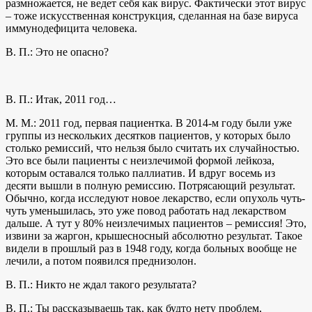
размножается, не ведет себя как вирус. Фактически этот вирус
– тоже искусственная конструкция, сделанная на базе вируса
иммунодефицита человека.
В. П.: Это не опасно?
В. П.: Итак, 2011 год…
М. М.: 2011 год, первая пациентка. В 2014-м году были уже
группы из нескольких десятков пациентов, у которых было
столько ремиссий, что нельзя было считать их случайностью.
Это все были пациенты с неизлечимой формой лейкоза,
которым оставался только паллиатив. И вдруг восемь из
десяти вышли в полную ремиссию. Потрясающий результат.
Обычно, когда исследуют новое лекарство, если опухоль чуть-
чуть уменьшилась, это уже повод работать над лекарством
дальше. А тут у 80% неизлечимых пациентов – ремиссия! Это,
извини за жаргон, крышесносный абсолютно результат. Такое
видели в прошлый раз в 1948 году, когда больных вообще не
лечили, а потом появился преднизолон.
В. П.: Никто не ждал такого результата?
В. П.: Ты рассказываешь так, как будто нету проблем,