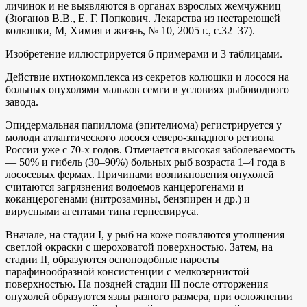
личинок и не выявляются в органах взрослых жемчужниц
(Зюганов В.В., Е. Г. Попкович. Лекарства из нестареющей
колюшки, М, Химия и жизнь, № 10, 2005 г., с.32–37).
Изобретение иллюстрируется 6 примерами и 3 таблицами.
Действие ихтиокомплекса из секретов колюшки и лосося на
больных опухолями мальков семги в условиях рыбоводного
завода.
Эпидермальная папиллома (эпителиома) регистрируется у
молоди атлантического лосося северо-западного региона
России уже с 70-х годов. Отмечается высокая заболеваемость
— 50% и гибель (30–90%) больных рыб возраста 1–4 года в
лососевых фермах. Причинами возникновения опухолей
считаются загрязнения водоемов канцерогенами и
коканцерогенами (нитрозамины, бензпирен и др.) и
вирусными агентами типа герпесвируса.
Вначале, на стадии I, у рыб на коже появляются утолщения
светлой окраски с шероховатой поверхностью. Затем, на
стадии II, образуются оспоподобные наросты
парафинообразной консистенции с мелкозернистой
поверхностью. На поздней стадии III после отторжения
опухолей образуются язвы разного размера, при осложнении