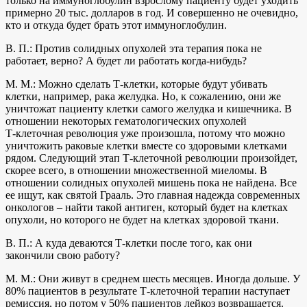
только на иммуноглобулин взрослому пациенту будет уходить
примерно 20 тыс. долларов в год. И совершенно не очевидно,
кто и откуда будет брать этот иммуноглобулин.
В. П.: Против солидных опухолей эта терапия пока не
работает, верно? А будет ли работать когда-нибудь?
М. М.: Можно сделать Т‑клетки, которые будут убивать
клетки, например, рака желудка. Но, к сожалению, они же
уничтожат пациенту клетки самого желудка и кишечника. В
отношении некоторых гематологических опухолей
Т‑клеточная революция уже произошла, потому что можно
уничтожить раковые клетки вместе со здоровыми клетками
рядом. Следующий этап Т‑клеточной революции произойдет,
скорее всего, в отношении множественной миеломы. В
отношении солидных опухолей мишень пока не найдена. Все
ее ищут, как святой Грааль. Это главная надежда современных
онкологов – найти такой антиген, который будет на клетках
опухоли, но которого не будет на клетках здоровой ткани.
В. П.: А куда деваются Т‑клетки после того, как они
закончили свою работу?
М. М.: Они живут в среднем шесть месяцев. Иногда дольше. У
80% пациентов в результате Т‑клеточной терапии наступает
ремиссия, но потом у 50% пациентов лейкоз возвращается.