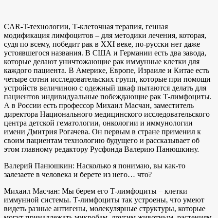
CAR-T-технологии, Т‑клеточная терапия, генная
модификация лимфоцитов – для методики лечения, которая,
судя по всему, победит рак в XXI веке, по-русски нет даже
устоявшегося названия. В США и Германии есть два завода,
которые делают уничтожающие рак иммунные клетки для
каждого пациента. В Америке, Европе, Израиле и Китае есть
четыре сотни исследовательских групп, которые при помощи
устройств величиною с одежный шкаф пытаются делать для
пациентов индивидуальные побеждающие рак Т‑лимфоциты.
А в России есть профессор Михаил Масчан, заместитель
директора Национального медицинского исследовательского
центра детской гематологии, онкологии и иммунологии
имени Дмитрия Рогачева. Он первым в стране применил к
своим пациентам технологию будущего и рассказывает об
этом главному редактору Русфонда Валерию Панюшкину.
Валерий Панюшкин: Насколько я понимаю, вы как-то
залезаете в человека и берете из него… что?
Михаил Масчан: Мы берем его Т‑лимфоциты – клетки
иммунной системы. Т‑лимфоциты так устроены, что умеют
видеть разные антигены, молекулярные структуры, которые
могут принадлежать микробам, другим животным, растениям