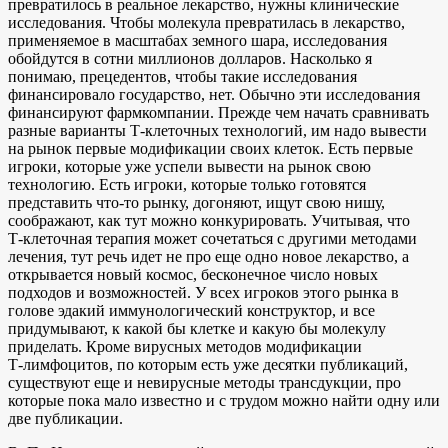
превратилось в реальное лекарство, нужны клинические
исследования. Чтобы молекула превратилась в лекарство,
применяемое в масштабах земного шара, исследования
обойдутся в сотни миллионов долларов. Насколько я
понимаю, прецедентов, чтобы такие исследования
финансировало государство, нет. Обычно эти исследования
финансируют фармкомпании. Прежде чем начать сравнивать
разные варианты Т‑клеточных технологий, им надо вывести
на рынок первые модификации своих клеток. Есть первые
игроки, которые уже успели вывести на рынок свою
технологию. Есть игроки, которые только готовятся
представить что-то рынку, догоняют, ищут свою нишу,
соображают, как тут можно конкурировать. Учитывая, что
Т‑клеточная терапия может сочетаться с другими методами
лечения, тут речь идет не про еще одно новое лекарство, а
открывается новый космос, бесконечное число новых
подходов и возможностей. У всех игроков этого рынка в
голове эдакий иммунологический конструктор, и все
придумывают, к какой бы клетке и какую бы молекулу
приделать. Кроме вирусных методов модификации
Т‑лимфоцитов, по которым есть уже десятки публикаций,
существуют еще и невирусные методы трансдукции, про
которые пока мало известно и с трудом можно найти одну или
две публикации.