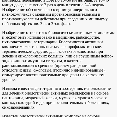
комплекса перорально в дозе по 10–30 мл натощак за 10–40
минут до еды не менее 2 раз в день в течение 2–8 недель.
Изобретение обеспечивает создание универсального
ихтиокомплекса с мощным противовоспалительным и
противоопухолевым действием при сведении к минимуму
побочных эффектов. 3 н. и 3 з.п. ф-лы.
Изобретение относится к биологически активным комплексам
и может быть использовано в медицине, рыбоводстве,
ихтиопатологии, ветеринарии. Биологически активный
комплекс может использоваться как профилактическое,
терапевтическое средство для человека и животных при
лечении онкологических больных, лиц с нарушенным нейро-
эндокринно-иммунным статусом, в качестве
ранозаживляющего средства (причем ран различной
этиологии: язвы, ожоговые, вторично инфицированные),
стимулирует восстановительные процессы на клеточном
уровне.
Издавна известна фитотерапия и зоотерапия, использование
для лечения биологически активных комплексов на основе
пантокрина, медвежьей желчи, мумия, экстракта морского
конька, голотурий и др. при воспалительных заболеваниях,
онкозаболеваниях.
Известен биологически активный комплекс на основе