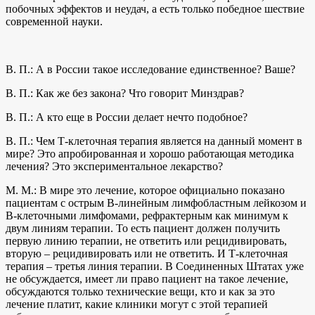
побочных эффектов и неудач, а есть только победное шествие
современной науки.
В. П.: А в России такое исследование единственное? Ваше?
В. П.: Как же без закона? Что говорит Минздрав?
В. П.: А кто еще в России делает нечто подобное?
В. П.: Чем Т‑клеточная терапия является на данный момент в
мире? Это апробированная и хорошо работающая методика
лечения? Это экспериментальное лекарство?
М. М.: В мире это лечение, которое официально показано
пациентам с острым В‑линейным лимфобластным лейкозом и
В‑клеточными лимфомами, рефрактерным как минимум к
двум линиям терапии. То есть пациент должен получить
первую линию терапии, не ответить или рецидивировать,
вторую – рецидивировать или не ответить. И Т‑клеточная
терапия – третья линия терапии. В Соединенных Штатах уже
не обсуждается, имеет ли право пациент на такое лечение,
обсуждаются только технические вещи, кто и как за это
лечение платит, какие клиники могут с этой терапией