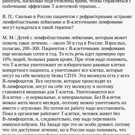
работать, насколько подготовлены врачи, чтобы справляться с
побочными эффектами Т‑клеточной терапии…
В. П.: Сколько в России пациентов с рефрактерными острыми
лимфобластными лейкозами и В‑клеточными лимфомами
могут нуждаться в такой терапии?
М. М.: Детей с лимфобластными лейкозами, которым может
помочь такое лечение, – около 50 в год в России. Взрослых,
полагаю, 200–300. Пациентов с В‑клеточными лимфомами
еще несколько сотен в год. То есть речь идет примерно про
10% людей, больных раком крови. При этом надо понимать,
что Т‑клетки уничтожают не избирательно раковые клетки
конкретного пациента, а уничтожают все клетки, которые
несут на себе молекулу белка CD19. Эта молекула есть у всех
В‑лимфоцитов. Все опухоли, которые происходят из
В‑лимфоцитов, несут на себе эту молекулу и поэтому
становятся мишенью для Т‑клеток. Уничтожаются все
В‑клетки – и нормальные, и ненормальные. Без В‑клеток
можно жить много месяцев, поэтому можно уничтожить их
вместе с опухолью. Но потом их работу надо восстановить.
Пока в организме работают Т‑клетки, человек живет без
В‑лимфоцитов, и, следовательно, ему надо переливать
иммуноглобулин. На Западе про это не особо думают, потому
что это доступное лечение, но в России надо понимать, что