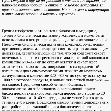
Существуют и другие разработки в России и Австралии, где
наиболее близко подошли к открытию нового лекарства. И
проходят клинические испытания. Но о них много информации
и описывают работы в научных журналах.
Группа изобретений относится к биологии и медицине,
точнее к биологически активному комплексу, и может быть
использована в ветеринарии, рыбоводстве и ихтиопатологии.
Предложен биологически активный комплекс, обладающий
противоопухолевым, антидепрессивным и ранозаживляющим
действием, характеризующийся тем, что он содержит секрет
почечных канальцев нерестового самца трехиглой колюшки в
количестве 640–960 мг по сухому остатку и секрет жабр
атлантического лосося, активированного на продленный
жизненный цикл симбиотическими личинками моллюска-
жемчужницы, в количестве 320–480 мг по сухому остатку на
1000 мл готового продукта, и коньяк пятилетней выдержки —
остальное. Предложен способ лечения больных с
онкологическими заболеваниями, включающий прием
биологически активного комплекса перорально в дозе по 10–
30 мл натощак за 10–40 минут до еды не менее 2 раз в день в
течение 2–8 недель. Предложен способ лечения депрессивных
расстройств, включающий прием биологически активного