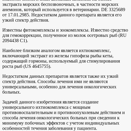
экстракта морских беспозвоночных, в частности морских
анемонов, который используется в ветеринарии. DE 3325689
от 17.01.2985. Недостатком данного препарата является его
узкий спектр действия.
Известны фитокомплексы и зоокомплексы. Известно средство
для гемокоррекции, полученное из молок осетровых рыб (RU
2094438 С1).
Наиболее близким аналогом является ихтиокомплекс,
включающий экстракт из железы гипофиза рыбы кеты,
содержащий гормоны, используемый для стимулирования
роста рыб (US 4645755).
Недостатком данных препаратов является также их узкий
спектр действия. Способы лечения ими не являются
универсальными, особенно для лечения онкологических
больных.
Задачей данного изобретения является создание
универсального ихтиокомплекса с мощным
противовоспалительным и противоопухолевым действием и
способа лечения онкологических больных при сведении к
минимуму побочных эффектов с учетом индивидуальных
особенностей течения заболевания у пациента.