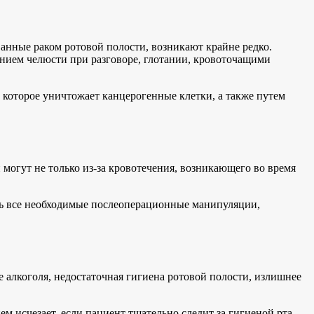
анные раком ротовой полости, возникают крайне редко.
нием челюсти при разговоре, глотании, кровоточащими
 которое уничтожает канцерогенные клетки, а также путем
 могут не только из-за кровотечения, возникающего во время
ть все необходимые послеоперационные манипуляции,
е алкоголя, недостаточная гигиена ротовой полости, излишнее
м исчезает, если пациент тщательно следит за гигиеной рта,