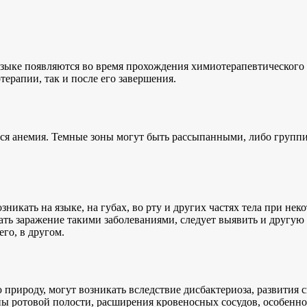
зыке появляются во время прохождения химиотерапевтического к
терапии, так и после его завершения.
тся анемия. Темные зоны могут быть рассыпанными, либо групп
озникать на языке, на губах, во рту и других частях тела при н
ть заражение такими заболеваниями, следует выявить и другую 
его, в другом.
 природу, могут возникать вследствие дисбактериоза, развития
ы ротовой полости, расширения кровеносных сосудов, особенн