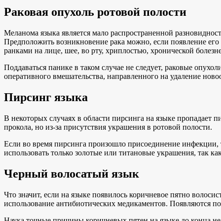
Раковая опухоль ротовой полости
Меланома языка является мало распространенной разновидност
Предположить возникновение рака можно, если появление его
ранками на лице, шее, во рту, хриплостью, хронической болезн
Поддаваться панике в таком случае не следует, раковые опух
оперативного вмешательства, направленного на удаление ново
Пирсинг языка
В некоторых случаях в области пирсинга на языке пропадает пи
прокола, но из-за присутствия украшения в ротовой полости.
Если во время пирсинга произошло присоединение инфекции, т
использовать только золотые или титановые украшения, так ка
Черный волосатый язык
Что значит, если на языке появилось коричневое пятно волоси
использование антибиотических медикаментов. Появляются под
Наука точные причины коричневых пятен на языке до конца не в