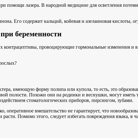
и помощи лазера. В народной медицине для осветления потемне
она. Его содержит кальций, койевая и азелаиновая кислоты, ог
 при беременности
х контрацептивы, провоцирующие гормональные изменения и вл
рослых?
ктера, имеющую форму полипа или купола, то есть, это образов
овой полости. Похожи они на родинки и веснушки, могут иметь
воздействием стоматологических приборов, пирсингом, зубами.
ко, оперативное вмешательство не гарантирует, что новообразов
 расти. Помимо этого, следует избегать повреждения языка, в ча