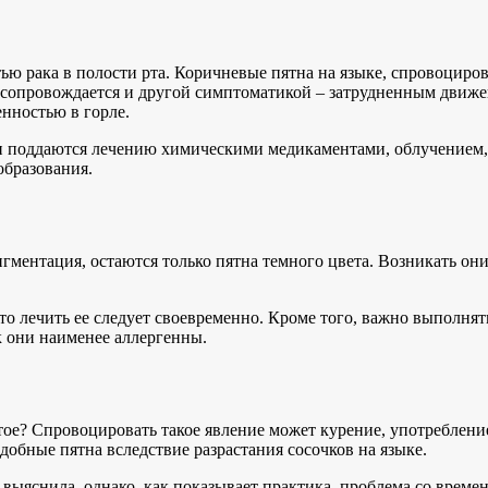
ью рака в полости рта. Коричневые пятна на языке, спровоциров
 сопровождается и другой симптоматикой – затрудненным движе
енностью в горле.
оли поддаются лечению химическими медикаментами, облучением,
образования.
гментация, остаются только пятна темного цвета. Возникать они
о лечить ее следует своевременно. Кроме того, важно выполня
к они наименее аллергенны.
стое? Спровоцировать такое явление может курение, употреблени
обные пятна вследствие разрастания сосочков на языке.
ыяснила, однако, как показывает практика, проблема со времене