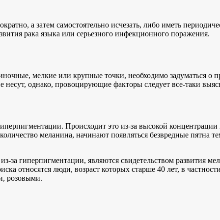
ократно, а затем самостоятельно исчезать, либо иметь периоди
азвития рака языка или серьезного инфекционного поражения.
иночные, мелкие или крупные точки, необходимо задуматься о 
е не несут, однако, провоцирующие факторы следует все-таки вы
 гиперпигментации. Происходит это из-за высокой концентрации
шое количество меланина, начинают появляться безвредные пятн
из-за гиперпигментации, являются свидетельством развития мел
риска относятся люди, возраст которых старше 40 лет, в частн
и, розовыми.