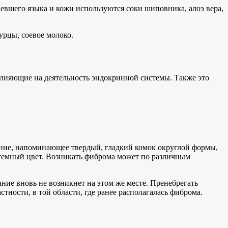
вшего языка и кожи используются соки шиповника, алоэ вера,
урцы, соевое молоко.
ияющие на деятельность эндокринной системы. Также это
ание, напоминающее твердый, гладкий комок округлой формы,
 темный цвет. Возникать фиброма может по различным
ание вновь не возникнет на этом же месте. Пренебрегать
стности, в той области, где ранее располагалась фиброма.