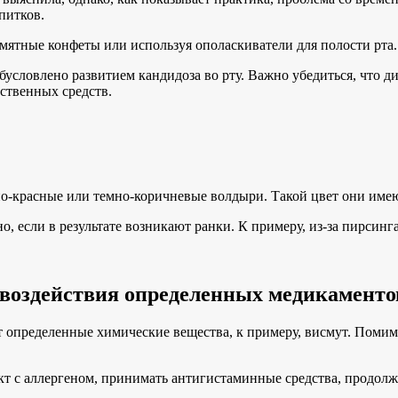
питков.
мятные конфеты или используя ополаскиватели для полости рта.
бусловлено развитием кандидоза во рту. Важно убедиться, что ди
ственных средств.
но-красные или темно-коричневые волдыри. Такой цвет они имеют
о, если в результате возникают ранки. К примеру, из-за пирсин
 воздействия определенных медикаменто
 определенные химические вещества, к примеру, висмут. Помимо
т с аллергеном, принимать антигистаминные средства, продолжа