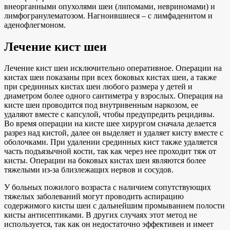
внеорганными опухолями шеи (липомами, невриномами) и
лимфогранулематозом. Нагноившиеся – с лимфаденитом и
аденофлегмоном.
Лечение кист шеи
Лечение кист шеи исключительно оперативное. Операции на
кистах шеи показаны при всех боковых кистах шеи, а также
при срединных кистах шеи любого размера у детей и
диаметром более одного сантиметра у взрослых. Операция на
кисте шеи проводится под внутривенным наркозом, ее
удаляют вместе с капсулой, чтобы предупредить рецидивы.
Во время операции на кисте шее хирургом сначала делается
разрез над кистой, далее он выделяет и удаляет кисту вместе с
оболочками. При удалении срединных кист также удаляется
часть подъязычной кости, так как через нее проходит тяж от
кисты. Операции на боковых кистах шеи являются более
тяжелыми из-за близлежащих нервов и сосудов.
У больных пожилого возраста с наличием сопутствующих
тяжелых заболеваний могут проводить аспирацию
содержимого кисты шеи с дальнейшим промыванием полости
кисты антисептиками. В других случаях этот метод не
используется, так как он недостаточно эффективен и имеет