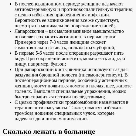
В послеоперационном периоде женщине назначают
антибактериальную и противовоспалительную терапию,
с целью избегания присоединения инфекции.
Вероятность ее возникновения все же существует,
несмотря на минимальное повреждение тканей;
Лапароскопия – как малоинвазивное вмешательство
позволяет сохранить активность в первые сутки.
Примерно через 7-8 часов женщина сможет
самостоятельно вставать, пользоваться уборной;
В первые 5-6 часов после операции разрешают пить
воду. При сохранении аппетита, можно есть жидкую
пищу, например, бульон;
При лапароскопии кисты яичника используют газ для
раздувания брюшной полости (пневмоперитонеум). В
послеоперационном периоде, особенно у астеничных
женщин, могут появиться ломота в плечах, шее, животе,
голенях. Выполняя специальные упражнения, можно
быстро справиться с этими последствиями;
С целью профилактики тромбоэмболии назначаются в
терапию антикоагулянты. Также, помогут избежать
тромбоза ношение специальных чулок, которые
надевают до и после манипуляции.
Сколько лежать в больнице