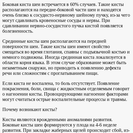
Боковая киста шеи встречается в 60% случаев. Такие кисты
располагаются на передне-боковой части шеи и находятся
очень близко к сосудисто-нервному шейному пучку, из-за чего
могут сдавливать кровеносные сосуды и нервы. При
сдавливании нервно-сосудистого пучка кистой появляется
болезненность.
Срединные кисты шеи располагаются на передней
поверхности шеи. Такие кисты шеи имеют свойство
смещаться во время глотания, спаяны с подъязычной костью и
немного подвижны. Иногда срединная киста локализуется в
области корня языка. В этом случае образование может быть
незаметным снаружи, но приводить к появлению дефекта
речи или сложностям с проглатыванием пищи.
Если киста не воспалена, то боль отсутствует. Появление
покраснения, боли, свища с жидкостным отделяемым говорит
о нагноении кисты. Провоцирующими нагноение факторами
могут считаться острые воспалительные процессы и травмы.
Почему возникают кисты?
Кисты являются врожденными аномалиями развития.
Боковые кисты шеи формируются у плода на 4-6 неделе
развития. При закладке жаберных щелей происходит сбой, из-