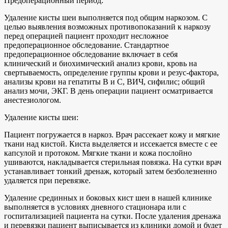
Предоперационный период:
Удаление кисты шеи выполняется под общим наркозом. С
целью выявления возможных противопоказаний к наркозу
перед операцией пациент проходит несложное
предоперационное обследование. Стандартное
предоперационное обследование включает в себя
клинический и биохимический анализ крови, кровь на
свертываемость, определение группы крови и резус-фактора,
анализы крови на гепатиты В и С, ВИЧ, сифилис; общий
анализ мочи, ЭКГ. В день операции пациент осматривается
анестезиологом.
Удаление кисты шеи:
Пациент погружается в наркоз. Врач рассекает кожу и мягкие
ткани над кистой. Киста выделяется и иссекается вместе с ее
капсулой и протоком. Мягкие ткани и кожа послойно
ушиваются, накладывается стерильная повязка. На сутки врач
устанавливает тонкий дренаж, который затем безболезненно
удаляется при перевязке.
Удаление срединных и боковых кист шеи в нашей клинике
выполняется в условиях дневного стационара или с
госпитализацией пациента на сутки. После удаления дренажа
и перевязки пациент выписывается из клиники домой и будет