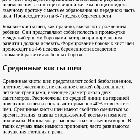
перемещения зачатка щитовидной железы по щитовидно-
язычному протоку с места ее образования на переднюю часть
шеи. Происходит это на 6-7 неделях беременности.
Боковые кисты шеи, как правило, выявляют с рождением
ребенка. Они представляют собой полость в промежутке
между жаберными бороздами, которая при нормальном
развитии должна исчезать. Формирование боковых кист шеи
происходит на 4-6 неделях беременности вследствие
аномалий развития жаберных борозд.
Срединные кисты шеи
Срединные кисты шеи представляют собой безболезненное,
плотное, эластичное, не спаянное с кожей образование с
четкими границами, имеющее диаметр около двух
сантиметров. Расположены по средней линии на передней
поверхности шеи и составляют примерно 40% от всех кист
шеи. Срединные кисты шеи имеют свойство смещаться во
время глотания, спаяны с подъязычной костью и немного
подвижны. Иногда могут располагаться в язычном корне. В
таких случаях язык немного приподнят, часто развиваются
нарушения глотания и речи.