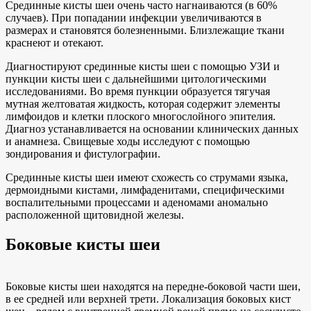
Срединные кисты шеи очень часто нагнаиваются (в 60%
случаев). При попадании инфекции увеличиваются в
размерах и становятся болезненными. Близлежащие ткани
краснеют и отекают.
Диагностируют срединные кисты шеи с помощью УЗИ и
пункции кисты шеи с дальнейшими цитологическими
исследованиями. Во время пункции образуется тягучая
мутная желтоватая жидкость, которая содержит элементы
лимфоидов и клетки плоского многослойного эпителия.
Диагноз устанавливается на основании клинических данных
и анамнеза. Свищевые ходы исследуют с помощью
зондирования и фистулографии.
Срединные кисты шеи имеют схожесть со струмами языка,
дермоидными кистами, лимфаденитами, специфическими
воспалительными процессами и аденомами аномально
расположенной щитовидной железы.
Боковые кисты шеи
Боковые кисты шеи находятся на передне-боковой части шеи,
в ее средней или верхней трети. Локализация боковых кист