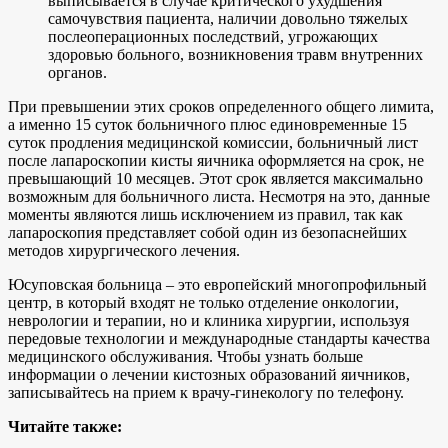
выписывается в случае критического ухудшения
самочувствия пациента, наличии довольно тяжелых
послеоперационных последствий, угрожающих
здоровью больного, возникновения травм внутренних
органов.
При превышении этих сроков определенного общего лимита,
а именно 15 суток больничного плюс единовременные 15
суток продления медицинской комиссии, больничный лист
после лапароскопии кисты яичника оформляется на срок, не
превышающий 10 месяцев. Этот срок является максимально
возможным для больничного листа. Несмотря на это, данные
моменты являются лишь исключением из правил, так как
лапароскопия представляет собой один из безопаснейших
методов хирургического лечения.
Юсуповская больница – это европейский многопрофильный
центр, в который входят не только отделение онкологии,
неврологии и терапии, но и клиника хирургии, используя
передовые технологии и международные стандарты качества
медицинского обслуживания. Чтобы узнать больше
информации о лечении кистозных образований яичников,
записывайтесь на прием к врачу-гинекологу по телефону.
Читайте также: