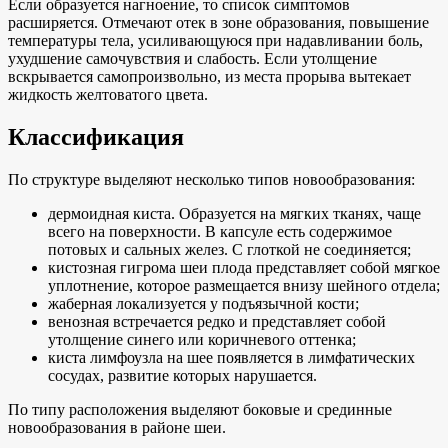
Если образуется нагноение, то список симптомов
расширяется. Отмечают отек в зоне образования, повышение
температуры тела, усиливающуюся при надавливании боль,
ухудшение самочувствия и слабость. Если утолщение
вскрывается самопроизвольно, из места прорыва вытекает
жидкость желтоватого цвета.
Классификация
По структуре выделяют несколько типов новообразования:
дермоидная киста. Образуется на мягких тканях, чаще
всего на поверхности. В капсуле есть содержимое
потовых и сальных желез. С глоткой не соединяется;
кистозная гигрома шеи плода представляет собой мягкое
уплотнение, которое размещается внизу шейного отдела;
жаберная локализуется у подъязычной кости;
венозная встречается редко и представляет собой
утолщение синего или коричневого оттенка;
киста лимфоузла на шее появляется в лимфатических
сосудах, развитие которых нарушается.
По типу расположения выделяют боковые и срединные
новообразования в районе шеи.