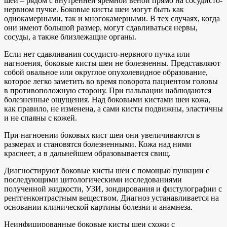
шеи – рядом с внутренней яремной веной прямо на сосудисто-
нервном пучке. Боковые кисты шеи могут быть как
однокамерными, так и многокамерными. В тех случаях, когда
они имеют большой размер, могут сдавливаться нервы,
сосуды, а также близлежащие органы.
Если нет сдавливания сосудисто-нервного пучка или
нагноения, боковые кисты шеи не болезненны. Представляют
собой овальное или округлое опухолевидное образование,
которое легко заметить во время поворота пациентом головы
в противоположную сторону. При пальпации наблюдаются
болезненные ощущения. Над боковыми кистами шеи кожа,
как правило, не изменена, а сами кисты подвижны, эластичны
и не спаяны с кожей.
При нагноении боковых кист шеи они увеличиваются в
размерах и становятся болезненными. Кожа над ними
краснеет, а в дальнейшем образовывается свищ.
Диагностируют боковые кисты шеи с помощью пункции с
последующими цитологическими исследованиями
полученной жидкости, УЗИ, зондирования и фистулографии с
рентгенконтрастным веществом. Диагноз устанавливается на
основании клинической картины болезни и анамнеза.
Неинфицированные боковые кисты шеи схожи с