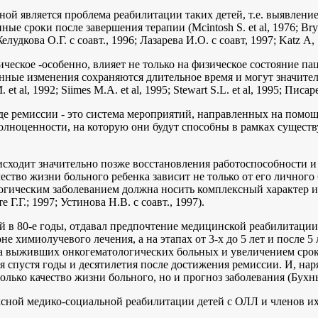
ой является проблема реабилитации таких детей, т.е. выявление
 сроки после завершения терапии (Mcintosh S. et al, 1976; Bryd R.
2; Желудкова О.Г. с соавт., 1996; Лазарева И.О. с соавт, 1997; Katz А,
ическое -особенно, влияет не только на физическое состояние п
нные изменения сохраняются длительное время и могут значительн
 et al, 1992; Siimes M.A. et al, 1995; Stewart S.L. et al, 1995; Писа
де ремиссии - это система мероприятий, направленных на помо
оценности, на которую они будут способны в рамках существующег
исходит значительно позже восстановления работоспособности 
ество жизни больного ребенка зависит не только от его личного 
огическим заболеванием должна носить комплексный характер и 
 Г.Г.; 1997; Устинова Н.В. с соавт., 1997).
 80-е годы, отдавал предпочтение медицинской реабилитации н
имиолучевого лечения, а на этапах от 3-х до 5 лет и после 5 л
ичества выживших онкогематологических больных и увеличением ср
 спустя годы и десятилетия после достижения ремиссии. И, нар
лько качество жизни больного, но и прогноз заболевания (Бухны А
сной медико-социальной реабилитации детей с ОЛЛ и членов их 