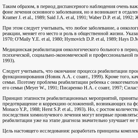
Таким образом, в период диспансерного наблюдения очень важн
фоне лечения основного заболевания, но и возникают в отдаленные
Kramer J. et al., 1989; Said J.A. et al, 1991; Waber D.P. et al, 199
При этом следует учитывать, что любое заболевание, а онколог
реакции, меняет его место и роль в общественной жизни. Указа
1970; O'Maily Y.E. et al, 1980; Hymovich D.P. et al, 1989; Hays D.M.
Медицинская реабилитация онкологического больного в перио
психической, социально-экономической и профессиональной полн
1993).
Следует учитывать, что окончание процесса реабилитации про
функционирования (Новик A.A. с соавт., 1999). Кроме того, кач
семьи. Поэтому проблема реабилитации ребенка с онкогематол
его семьи (Meyer W., 1991; Писаренко H.A. с соавт, 1997; Силасте
Принцип этапности реабилитационных мероприятий, принятый в
предотвращение и коррекцию осложнений, возникающих па фоне х
Monaco Y.P., 1988; Herst S.P. et al., 1993). Но, с ростом кол
последствия химиолучевого лечения могут впервые проявляться
реабилитации уже на этапе диагноза значительно улучшает не то
Цель настоящего исследования: разработать принципы комплек