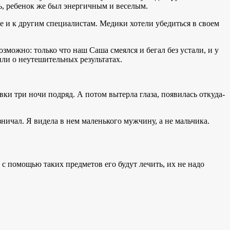
сь, ребенок же был энергичным и веселым.
ие и к другим специалистам. Медики хотели убедиться в своем
озможно: только что наш Саша смеялся и бегал без устали, и у
или о неутешительных результатах.
вки три ночи подряд. А потом вытерла глаза, появилась откуда-
зничал. Я видела в нем маленького мужчину, а не мальчика.
с помощью таких предметов его будут лечить, их не надо