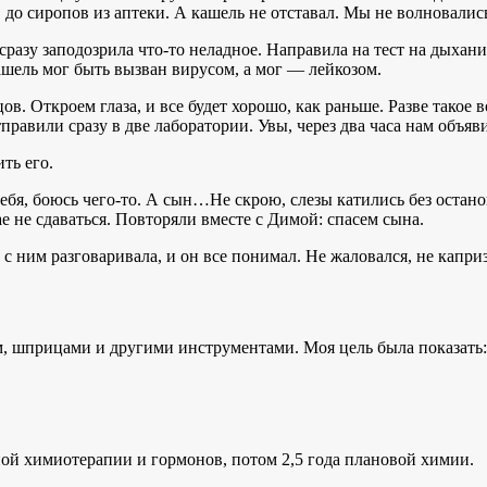
в до сиропов из аптеки. А кашель не отставал. Мы не волновали
сразу заподозрила что-то неладное. Направила на тест на дыхан
шель мог быть вызван вирусом, а мог — лейкозом.
в. Откроем глаза, и все будет хорошо, как раньше. Разве такое в
тправили сразу в две лаборатории. Увы, через два часа нам объяв
ть его.
ебя, боюсь чего-то. А сын…Не скрою, слезы катились без остано
ае не сдаваться. Повторяли вместе с Димой: спасем сына.
с ним разговаривала, и он все понимал. Не жаловался, не капри
м, шприцами и другими инструментами. Моя цель была показать: 
ной химиотерапии и гормонов, потом 2,5 года плановой химии.