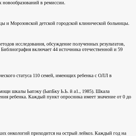
х новообразований в ремиссии.
цы и Морозовской детской городской клинической больницы.
методов исследования, обсуждение полученных результатов,
. Библиография включает 44 источника отечественной и 59
ческого статуса 110 семей, имеющих ребенка с ОЛЛ в
ощи шкалы Ьапэку (ЬапБку Ь.Ь. й а1., 1985). Шкала
ения ребенка. Каждый пункт опросника имеет значение от 0 до
ских онкологий приходится на острый лейкоз. Каждый год на