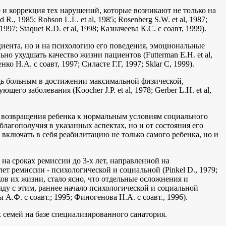
 и коррекция тех нарушений, которые возникают не только на
, 1985; Robson L.L. et al, 1985; Rosenberg S.W. et al, 1987;
 1997; Staquet R.D. et al, 1998; Казначеева К.С. с соавт, 1999).
ациента, но и на психологию его поведения, эмоциональные
о ухудшать качество жизни пациентов (Futterman E.H. et al,
ренко H.A. с соавт, 1997; Силасте Г.Г, 1997; Sklar С, 1999).
щь больным в достижении максимальной физической,
о заболевания (Koocher J.P. et al, 1978; Gerber L.H. et al,
и возвращения ребенка к нормальным условиям социального
благополучия в указанных аспектах, но и от состояния его
включать в себя реабилитацию не только самого ребенка, но и
а сроках ремиссии до 3-х лет, направленной на
ет ремиссии - психологической и социальной (Pinkel D., 1979;
оков их жизни, стало ясно, что отдельные осложнения и
яду с этим, раннее начало психологической и социальной
.Ф. с соавт.; 1995; Финогенова H.A. с соавт., 1996).
семей на базе специализированного санатория.