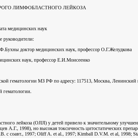
РОГО ЛИМФОБЛАСТНОГО ЛЕЙКОЗА
дата медицинских наук
е руководители:
.Ф.Бухны доктор медицинских наук, профессор О.Г.Желудкова
дицинских наук, профессор Е.И.Моисеенко
ской гематологии МЗ РФ по адресу: 117513, Москва, Ленинский п
й гематологии.
ого лейкоза (OJIJI) у детей привело к значительному улучшению
мянцев А.Г., 1998), но высокая токсичность цитостатических преп
оавт., 1997; Oliff A. et al., 1997; Kimball D.V.M. et al, 1998; Staq