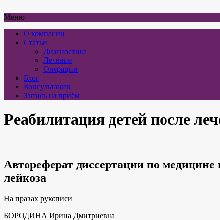
Меню
О компании
Статьи
Диагностика
Лечение
Операции
Блог
Консультации
Запись на приём
Реабилитация детей после леч
Автореферат диссертации по медицине 
лейкоза
На правах рукописи
БОРОДИНА Ирина Дмитриевна