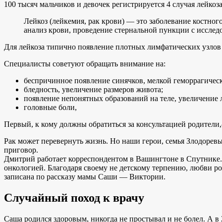
100 тысяч мальчиков и девочек регистрируется 4 случая лейко
Лейкоз (лейкемия, рак крови) — это заболевание костног
анализ крови, проведение стернальной пункции с исслед
Для лейкоза типично появление плотных лимфатических узлов 
Специалисты советуют обращать внимание на:
беспричинное появление синячков, мелкой геморрагичес
бледность, увеличение размеров живота;
появление непонятных образований на теле, увеличение 
головные боли,
Первый, к кому должны обратиться за консультацией родители,
Рак может перевернуть жизнь. Но наши герои, семья Злодоревы
приговор.
Дмитрий работает корреспондентом в Вашингтоне в Спутнике. 
онкологией. Благодаря своему не детскому терпению, любви ро
записана по рассказу мамы Саши — Виктории.
Случайный поход к врачу
Саша родился здоровым, никогда не простывал и не болел. А в