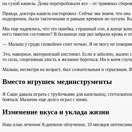
на сухой кашель. Дома перепробовали все – от травяных сборо
Правда, доктора кашель насторожил. Сейчас мы знаем, что она 
подозрении, были тактичными и раньше времени не пугали. Ка
Мы еще надеялись, что это ошибка, страшный сон, в конце концо
него тяжелое состояние? В больнице еще раз забрали кровь и о
— Малыш у груди спокойнее спит ночью. Я не могу не покорми
Это, наверное, материнский инстинкт. Если я заболею, жалею с
то сила, спортивная злость и желание бороться. Ни в коем случ
Малыш, несмотря на возраст, был сознательным и серьезным. Я 
Вместо игрушек мединструменты
Я Саше давала играть с трубочками для капельниц, стетоскопо
бояться. Мальчик еще долго играл с ними.
Изменение вкуса и уклада жизни
Наш план лечения: 8-дневное облучение, 10 месяцев интенсив