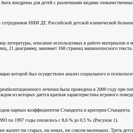
 быть внедрены для детей с различными видами злокачественны
и сотрудников НИИ ДГ, Российской детской клинической больни
зор литературы, описание используемых в работе материалов и 
лиц, 21 диаграмму, занимает 168 страниц машинописного текста
мощью которой был осуществлен анализ социального и психологи
 реабилитационного лечения была проведена в 2000 году при пом
аждом из которых дается краткая характеристика игрового повед
етодом парных коэффициентов Стьюдента и критерия Стьюдента.
3 по 1997 годы снизилось с 8,6 % до 0,5 %. (Рисунок 1).
не жалеет ни старых, ни юных, ни совсем маленьких. Треть дет