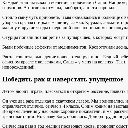
Каждый этап вызывал изменения в поведении Саши. Например,
гормонов. А после их отмены, наоборот, аппетит пропал.
Стоило сыну чуть приболеть, и мы оказывались в больнице с вы
уборка, горячая стирка в машине, глажка. Кружки, ложки и т
малину и другие ягоды с неровной поверхностью мы не покуп
Огурцы попали поз запрет из-за пупырышек, в которых могут 
Были побочные эффекты от медикаментов. Кровоточили десна,
Рвота, тошнота, выпадение волос, отеки рук и ног. Бедный ребе
офисном кресле с колесиками, Саша – у меня на коленях. Так и
новорожденный.
Победить рак и наверстать упущенное
Летом любит играть, плескаться в открытом бассейне, плавать п
Он уже два раза отдыхал в скаутском лагере. Мы волновались 
справляется отлично, сейчас в 4 классе. С ним ходим на выставк
Во время лечения у нас были хорошие показатели, и мы рассчи
трансплантации. Но Славу Богу, обошлось. Донора трудно подоб
Сейчас два раза в год медики проверяют кровь, проводят осмот