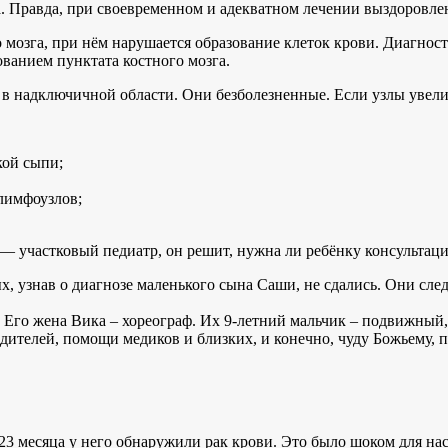
за. Правда, при своевременном и адекватном лечении выздоровле
о мозга, при нём нарушается образование клеток крови. Диагнос
ованием пунктата костного мозга.
в надключичной области. Они безболезненные. Если узлы увелич
кой сыпи;
лимфоузлов;
— участковый педиатр, он решит, нужна ли ребёнку консультаци
х, узнав о диагнозе маленького сына Саши, не сдались. Они сле
Его жена Вика – хореограф. Их 9-летний мальчик – подвижный, 
дителей, помощи медиков и близких, и конечно, чуду Божьему, 
 23 месяца у него обнаружили рак крови. Это было шоком для на