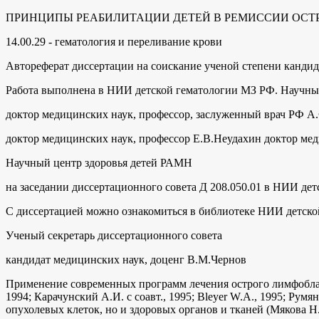
ПРИНЦИПЫ РЕАБИЛИТАЦИИ ДЕТЕЙ В РЕМИССИИ ОСТ
14.00.29 - гематология и переливание крови
Автореферат диссертации на соискание ученой степени канди
Работа выполнена в НИИ детской гематологии МЗ РФ. Научны
доктор медицинских наук, профессор, заслуженный врач РФ А
доктор медицинских наук, профессор Е.В.Неудахин доктор ме
Научный центр здоровья детей РАМН
на заседании диссертационного совета Д 208.050.01 в НИИ дет
С диссертацией можно ознакомиться в библиотеке НИИ детско
Ученый секретарь диссертационного совета
кандидат медицинских наук, доценг В.М.Чернов
Применение современных программ лечения острого лимфобластн
1994; Карачунский А.И. с соавт., 1995; Bleyer W.A., 1995; Ру
опухолевых клеток, но и здоровых органов и тканей (Мякова Н.В. с с