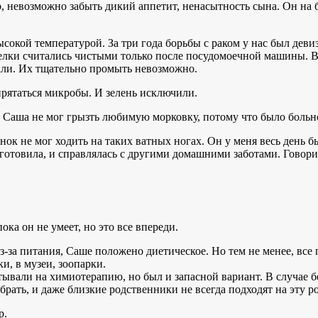
 невозможно забыть дикий аппетит, ненасытность сына. Он на 
сокой температурой. За три года борьбы с раком у нас был деви
арелки считались чистыми только после посудомоечной машины. 
али. Их тщательно промыть невозможно.
прятаться микробы. И зелень исключили.
 Саша не мог грызть любимую морковку, потому что было больн
нок не мог ходить на таких ватных ногах. Он у меня весь день б
 готовила, и справлялась с другими домашними заботами. Говорил
ока он не умеет, но это все впереди.
из-за питания, Саше положено диетическое. Но тем не менее, все
и, в музеи, зоопарки.
тывали на химиотерапию, но был и запасной вариант. В случае б
рать, и даже близкие родственники не всегда подходят на эту ро
р.