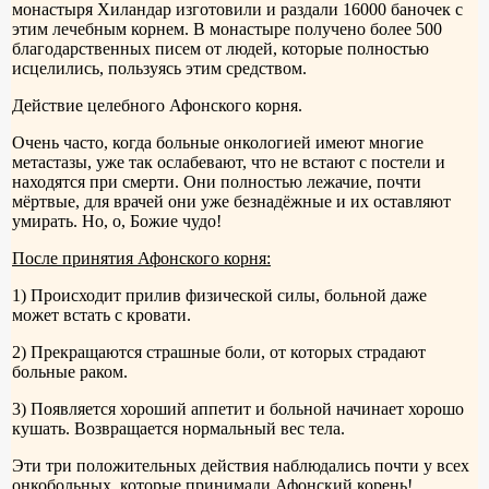
монастыря Хиландар изготовили и раздали 16000 баночек с
этим лечебным корнем. В монастыре получено более 500
благодарственных писем от людей, которые полностью
исцелились, пользуясь этим средством.
Действие целебного Афонского корня.
Очень часто, когда больные онкологией имеют многие
метастазы, уже так ослабевают, что не встают с постели и
находятся при смерти. Они полностью лежачие, почти
мёртвые, для врачей они уже безнадёжные и их оставляют
умирать. Но, о, Божие чудо!
После принятия Афонского корня:
1) Происходит прилив физической силы, больной даже
может встать с кровати.
2) Прекращаются страшные боли, от которых страдают
больные раком.
3) Появляется хороший аппетит и больной начинает хорошо
кушать. Возвращается нормальный вес тела.
Эти три положительных действия наблюдались почти у всех
онкобольных, которые принимали Афонский корень!