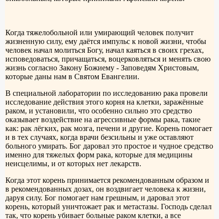
Когда тяжелобольной или умирающий человек получит
жизненную силу, ему даётся импульс к новой жизни, чтобы
человек начал молиться Богу, начал каяться в своих грехах,
исповедоваться, причащаться, воцерковляться и менять свою
жизнь согласно Закону Божиему - Заповедям Христовым,
которые даны нам в Святом Евангелии.
В специальной лаборатории по исследованию рака провели
исследование действия этого корня на клетки, заражённые
раком, и установили, что особенно сильно это средство
оказывает воздействие на агрессивные формы рака, такие
как: рак лёгких, рак мозга, печени и другие. Корень помогает
и в тех случаях, когда врачи безсильны и уже оставляют
больного умирать. Бог даровал это простое и чудное средство
именно для тяжелых форм рака, которые для медицины
неисцелимы, и от которых нет лекарств.
Когда этот корень принимается рекомендованным образом и
в рекомендованных дозах, он воздвигает человека к жизни,
даруя силу. Бог помогает нам грешным, и даровал этот
корень, который уничтожает рак и метастазы. Господь сделал
так, что корень убивает больные раком клетки, а все