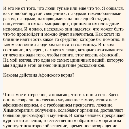
И это не от того, что люди тупые или ещё что-то. Я общался,
как и любой другой священник, с людьми тяжелобольными
раком, с людьми, находящимися на последней стадии,
напутствовал их как умирающих, принимал их последние
исповеди. И я знаю, насколько они надеятся, что может быть
что-то произойдёт и можно будет вылечиться. Как хотят их
близкие найти хоть какое-то средство, которое бы помогло. В
таком состоянии люди хватаются за соломинку. В таком
состоянии, я уверен, находятся люди, которые отказываются
от лечения ради того, чтобы попить этот корень афонский.
На мой взгляд, это одна из самых циничных вещей, которую
мы видим в этой бизнес-инициативе раскольников.
Каковы действия Афонского корня?
Что самое интересное, я полагаю, что так оно и есть. Здесь
они не соврали, но связано улучшение самочувствия не с
афонским корнем, а с требованием прекратить лечение.
Химиотерапия, облучение, ослабляют организм, доставляют
большой дискомфорт и мучения. И когда человек прекращает
курс этого лечения, то естественным образом сам организм
чувствует некоторое облегчение, временное возвращение