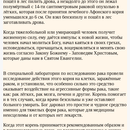
пошёл в лес пилить дрова, а незадолго до этого он лежал
полумёртвый с 14-ти сантиметровым раковой опухолью в
лёгких, которая после принятия лечебного Афонского корня
уменьшился до 6 см. Он взял бензопилу и пошёл в лес
заготавливать дрова.
Когда тяжелобольной или умирающий человек получит
жизненную силу, ему даётся импульс к новой жизни, чтобы
человек начал молиться Богу, начал каяться в своих грехах,
исповедоваться, причащаться, воцерковляться и менять свою
жизнь согласно Закону Божиему - Заповедям Христовым,
которые даны нам в Святом Евангелии.
В специальной лаборатории по исследованию рака провели
исследование действия этого корня на клетки, заражённые
раком, и установили, что особенно сильно это средство
оказывает воздействие на агрессивные формы рака, такие
как: рак лёгких, рак мозга, печени и другие. Корень помогает
и в тех случаях, когда врачи безсильны и уже оставляют
больного умирать. Бог даровал это простое и чудное средство
именно для тяжелых форм рака, которые для медицины
неисцелимы и от которых нет лекарств.
Когда этот корень принимается рекомендованным образом и