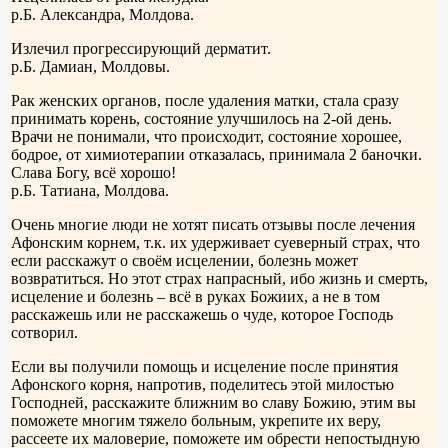
р.Б. Александра, Молдова.
Излечил прогрессирующий дерматит.
р.Б. Дамиан, Молдовы.
Рак женских органов, после удаления матки, стала сразу
принимать корень, состояние улучшилось на 2-ой день.
Врачи не понимали, что происходит, состояние хорошее,
бодрое, от химиотерапии отказалась, принимала 2 баночки.
Слава Богу, всё хорошо!
р.Б. Татиана, Молдова.
Очень многие люди не хотят писать отзывы после лечения
Афонским корнем, т.к. их удерживает суеверный страх, что
если расскажут о своём исцелении, болезнь может
возвратиться. Но этот страх напрасный, ибо жизнь и смерть,
исцеление и болезнь – всё в руках Божиих, а не в том
расскажешь или не расскажешь о чуде, которое Господь
сотворил.
Если вы получили помощь и исцеление после принятия
Афонского корня, напротив, поделитесь этой милостью
Господней, расскажите ближним во славу Божию, этим вы
поможете многим тяжело больным, укрепите их веру,
рассеете их маловерие, поможете им обрести непостыдную