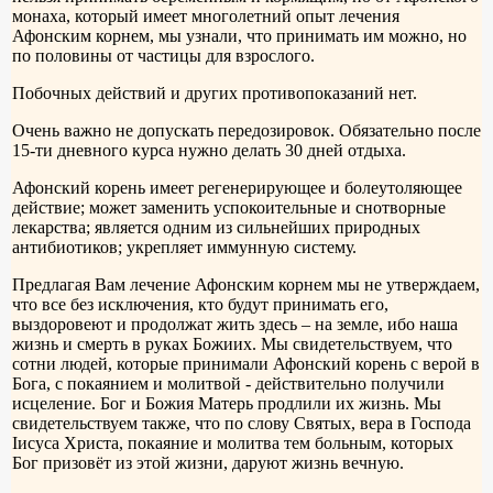
монаха, который имеет многолетний опыт лечения
Афонским корнем, мы узнали, что принимать им можно, но
по половины от частицы для взрослого.
Побочных действий и других противопоказаний нет.
Очень важно не допускать передозировок. Обязательно после
15-ти дневного курса нужно делать 30 дней отдыха.
Афонский корень имеет регенерирующее и болеутоляющее
действие; может заменить успокоительные и снотворные
лекарства; является одним из сильнейших природных
антибиотиков; укрепляет иммунную систему.
Предлагая Вам лечение Афонским корнем мы не утверждаем,
что все без исключения, кто будут принимать его,
выздоровеют и продолжат жить здесь – на земле, ибо наша
жизнь и смерть в руках Божиих. Мы свидетельствуем, что
сотни людей, которые принимали Афонский корень с верой в
Бога, с покаянием и молитвой - действительно получили
исцеление. Бог и Божия Матерь продлили их жизнь. Мы
свидетельствуем также, что по слову Святых, вера в Господа
Iисуса Христа, покаяние и молитва тем больным, которых
Бог призовёт из этой жизни, даруют жизнь вечную.