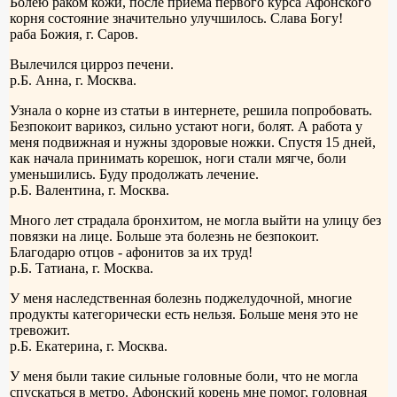
Болею раком кожи, после приема первого курса Афонского
корня состояние значительно улучшилось. Слава Богу!
раба Божия, г. Саров.
Вылечился цирроз печени.
р.Б. Анна, г. Москва.
Узнала о корне из статьи в интернете, решила попробовать.
Безпокоит варикоз, сильно устают ноги, болят. А работа у
меня подвижная и нужны здоровые ножки. Спустя 15 дней,
как начала принимать корешок, ноги стали мягче, боли
уменьшились. Буду продолжать лечение.
р.Б. Валентина, г. Москва.
Много лет страдала бронхитом, не могла выйти на улицу без
повязки на лице. Больше эта болезнь не безпокоит.
Благодарю отцов - афонитов за их труд!
р.Б. Татиана, г. Москва.
У меня наследственная болезнь поджелудочной, многие
продукты категорически есть нельзя. Больше меня это не
тревожит.
р.Б. Екатерина, г. Москва.
У меня были такие сильные головные боли, что не могла
спускаться в метро. Афонский корень мне помог, головная