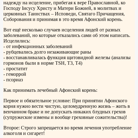
надежду на исцеление, прибегая к вере Православной, ко
Господу Iисусу Христу и Матери Божией, в молитвах и
церковных Таинствах – Исповеди, Святаго Причащения,
Соборования и принимая в это время Афонский корень.
Вот ещё несколько случаев исцеления людей от разных
заболеваний, но которые отказались сами об этом написать.
Исцелились:
- от инфекционных заболеваний
- рубцевались долго незаживающие раны
- восстанавливалась функция щитовидной железы (анализы
гормонов были в норме TSH, T3, T4)
- простатит
- геморрой
- псориаз
Как принимать лечебный Афонский корень:
Первое и обязательное условие: При принятии Афонского
корня нужно вести чистую, целомудренную жизнь – жить в
венчанном браке и не допускать никаких блудных грехов
(супружеские измены и вообще греховные сожительства)!
Второе: Строго запрещается во время лечения употребление
алкоголя и сигарет!