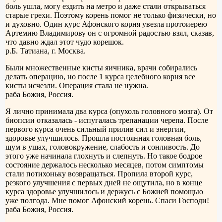
боль ушла, могу ездить на метро и даже стали открываться
старые грехи. Поэтому корень помог не только физически, но
и духовно. Один курс Афонского корня увезла протоиерею
Артемию Владимирову он с огромной радостью взял, сказав,
что давно ждал этот чудо корешок.
р.Б. Татиана, г. Москва.
Были множественные кисты яичника, врачи собирались
делать операцию, но после 1 курса целебного корня все
кисты исчезли. Операция стала не нужна.
раба Божия, Россия.
Я лично принимала два курса (опухоль головного мозга). От
биопсии отказалась - испугалась трепанации черепа. После
первого курса очень сильный прилив сил и энергии,
здоровье улучшилось. Прошла постоянная головная боль,
шум в ушах, головокружение, слабость и сонливость. До
этого уже начинала глохнуть и слепнуть. Но такое бодрое
состояние держалось несколько месяцев, потом симптомы
стали потихоньку возвращаться. Пропила второй курс,
резкого улучшения с первых дней не ощутила, но в конце
курса здоровье улучшилось и держусь с Божией помощью
уже полгода. Мне помог Афонский корень. Спаси Господи!
раба Божия, Россия.