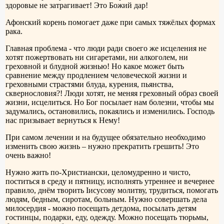
здоровые не затрагивает! Это Божий дар!
Афонский корень помогает даже при самых тяжёлых формах
рака.
Главная проблема - что люди ради своего же исцеления не
хотят пожертвовать ни сигаретами, ни алкоголем, ни
греховной и блудной жизнью! Но какое может быть
сравнение между продлением человеческой жизни и
греховными страстями блуда, курения, пьянства,
сквернословия?! Люди хотят, не меняя греховный образ своей
жизни, исцелиться. Но Бог посылает нам болезни, чтобы мы
задумались, остановились, покаялись и изменились. Господь
нас призывает вернуться к Нему!
При самом лечении и на будущее обязательно необходимо
изменить свою жизнь – нужно прекратить грешить! Это
очень важно!
Нужно жить по-Христиански, целомудренно и чисто,
поститься в среду и пятницу, исполнять утреннее и вечернее
правило, днём творить Iисусову молитву, трудиться, помогать
людям, бедным, сиротам, больным. Нужно совершать дела
милосердия - можно посещать детдома, посылать детям
гостинцы, подарки, еду, одежду. Можно посещать тюрьмы,