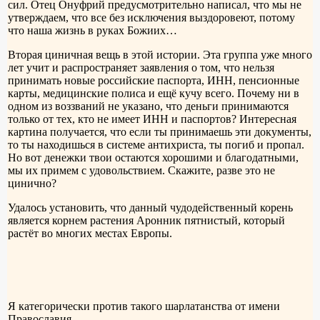
сил. Отец Онуфрий предусмотрительно написал, что мы не
утверждаем, что все без исключения выздоровеют, потому
что наша жизнь в руках Божиих…
Вторая циничная вещь в этой истории. Эта группа уже много
лет учит и распространяет заявления о том, что нельзя
принимать новые российские паспорта, ИНН, пенсионные
карты, медицинские полиса и ещё кучу всего. Почему ни в
одном из воззваний не указано, что деньги принимаются
только от тех, кто не имеет ИНН и паспортов? Интересная
картина получается, что если ты принимаешь эти документы,
то ты находишься в системе антихриста, ты погиб и пропал.
Но вот денежки твои остаются хорошими и благодатными,
мы их примем с удовольствием. Скажите, разве это не
цинично?
Удалось установить, что данный чудодейственный корень
является корнем растения Аронник пятнистый, который
растёт во многих местах Европы.
Я категорически против такого шарлатанства от имени
Православия…