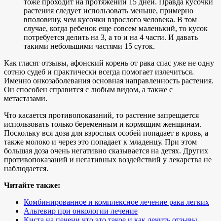
тоже проходит на протяжении 15 дней. Правда кусочки
растения следует использовать меньше, примерно
вполовину, чем кусочки взрослого человека. В том
случае, когда ребенок еще совсем маленький, то кусок
потребуется делить на 3, а то и на 4 части. И давать
такими небольшими частями 15 суток.
Как гласят отзывы, афонский корень от рака спас уже не одну
сотню судеб и практически всегда помогает излечиться.
Именно онкозаболевания основная направленность растения.
Он способен справится с любым видом, а также с
метастазами.
Что касается противопоказаний, то растение запрещается
использовать только беременным и кормящим женщинам.
Поскольку вся доза для взрослых особей попадает в кровь, а
также молоко и через это попадает к младенцу. При этом
большая доза очень негативно сказывается на детях. Других
противопоказаний и негативных воздействий у лекарства не
наблюдается.
Читайте также:
Комбинированное и комплексное лечение рака легких
Альтевир при онкологии лечение
Киста на печени что это такое и как лечить отзывы