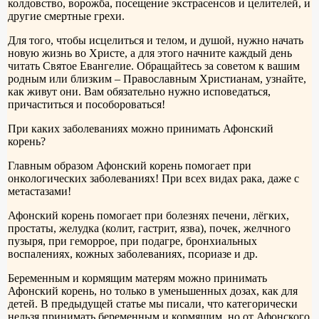
колдовство, ворожба, посещение экстрасенсов и целителей, и
другие смертные грехи.
Для того, чтобы исцелиться и телом, и душой, нужно начать
новую жизнь во Христе, а для этого начните каждый день
читать Святое Евангелие. Обращайтесь за советом к вашим
родным или близким – Православным Христианам, узнайте,
как живут они. Вам обязательно нужно исповедаться,
причаститься и пособороваться!
При каких заболеваниях можно принимать Афонский
корень?
Главным образом Афонский корень помогает при
онкологических заболеваниях! При всех видах рака, даже с
метастазами!
Афонский корень помогает при болезнях печени, лёгких,
простаты, желудка (колит, гастрит, язва), почек, желчного
пузыря, при геморрое, при подагре, бронхиальных
воспалениях, кожных заболеваниях, псориазе и др.
Беременным и кормящим матерям можно принимать
Афонский корень, но только в уменьшенных дозах, как для
детей. В предыдущей статье мы писали, что категорически
нельзя принимать беременным и кормящим, но от Афонского