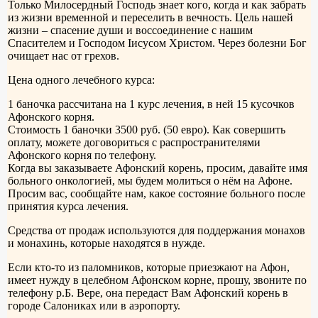
Только Милосердный Господь знает кого, когда и как забрать
из жизни временной и переселить в вечность. Цель нашей
жизни – спасение души и воссоединение с нашим
Спасителем и Господом Iисусом Христом. Через болезни Бог
очищает нас от грехов.
Цена одного лечебного курса:
1 баночка рассчитана на 1 курс лечения, в ней 15 кусочков
Афонского корня.
Стоимость 1 баночки 3500 руб. (50 евро). Как совершить
оплату, можете договориться с распространителями
Афонского корня по телефону.
Когда вы заказываете Афонский корень, просим, давайте имя
больного онкологией, мы будем молиться о нём на Афоне.
Просим вас, сообщайте нам, какое состояние больного после
принятия курса лечения.
Средства от продаж используются для поддержания монахов
и монахинь, которые находятся в нужде.
Если кто-то из паломников, которые приезжают на Афон,
имеет нужду в целебном Афонском корне, прошу, звоните по
телефону р.Б. Вере, она передаст Вам Афонский корень в
городе Салониках или в аэропорту.