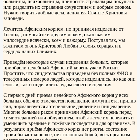
больницы, психбольницы, приносить страдальцам покушать
или разделить их страдания сочувствием и добрым словом.
Нужно творить добрые дела, исполняя Святые Христовы
заповеди.
Лечитесь Афонским корнем, но принимая исцеление от
Господа, помогайте и другим людям, оказывая им
милосердие всячески, всем и каждому. Поступая так, мы
зажигаем огонь Христовой Любви в своих сердцах и в
сердцах наших ближних.
Приведём некоторые случаи исцеления больных, которые
приобрели целебный Афонский корень уже в России.
Простите, что свидетельства приведены без полных ФИО и
телефонных номеров людей, которые исцелились, но как они
смогли, так и поделились чудом своего исцеления.
С первых дней приема целебного Афонского корня у всех
больных обычно отмечается повышение иммунитета, прилив
сил, нормализуется артериальное давление и пищеварение.
Многие больные раком принимали Афонский корень перед
химиотерапией или облучением, чтобы легче их пережить и
уменьшить вредные и тяжёлые последствия для организма. В
результате приёма Афонского корня нет рвоты, состояние
крови бывает хорошее, нет головных болей, весь организм