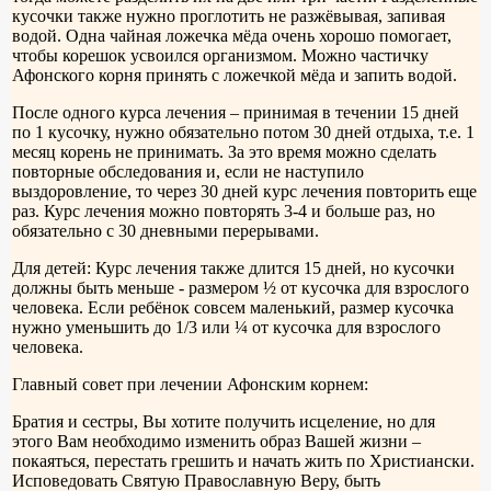
кусочки также нужно проглотить не разжёвывая, запивая
водой. Одна чайная ложечка мёда очень хорошо помогает,
чтобы корешок усвоился организмом. Можно частичку
Афонского корня принять с ложечкой мёда и запить водой.
После одного курса лечения – принимая в течении 15 дней
по 1 кусочку, нужно обязательно потом 30 дней отдыха, т.е. 1
месяц корень не принимать. За это время можно сделать
повторные обследования и, если не наступило
выздоровление, то через 30 дней курс лечения повторить еще
раз. Курс лечения можно повторять 3-4 и больше раз, но
обязательно с 30 дневными перерывами.
Для детей: Курс лечения также длится 15 дней, но кусочки
должны быть меньше - размером ½ от кусочка для взрослого
человека. Если ребёнок совсем маленький, размер кусочка
нужно уменьшить до 1/3 или ¼ от кусочка для взрослого
человека.
Главный совет при лечении Афонским корнем:
Братия и сестры, Вы хотите получить исцеление, но для
этого Вам необходимо изменить образ Вашей жизни –
покаяться, перестать грешить и начать жить по Христиански.
Исповедовать Святую Православную Веру, быть