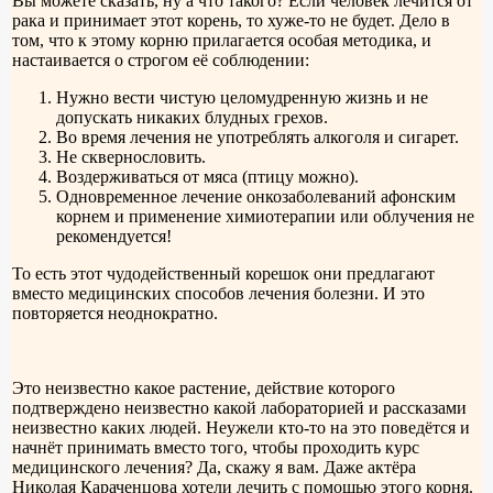
Вы можете сказать, ну а что такого? Если человек лечится от
рака и принимает этот корень, то хуже-то не будет. Дело в
том, что к этому корню прилагается особая методика, и
настаивается о строгом её соблюдении:
Нужно вести чистую целомудренную жизнь и не
допускать никаких блудных грехов.
Во время лечения не употреблять алкоголя и сигарет.
Не сквернословить.
Воздерживаться от мяса (птицу можно).
Одновременное лечение онкозаболеваний афонским
корнем и применение химиотерапии или облучения не
рекомендуется!
То есть этот чудодейственный корешок они предлагают
вместо медицинских способов лечения болезни. И это
повторяется неоднократно.
Это неизвестно какое растение, действие которого
подтверждено неизвестно какой лабораторией и рассказами
неизвестно каких людей. Неужели кто-то на это поведётся и
начнёт принимать вместо того, чтобы проходить курс
медицинского лечения? Да, скажу я вам. Даже актёра
Николая Караченцова хотели лечить с помощью этого корня.