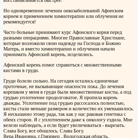
восстанавливается быстрее.
Но одновременное лечении онкозаболеваний Афонским
корнем и применением химиотерапии или облучения не
рекомендуется!
Часто больные принимают курс Афонского корня перед
разными операциями. Многие Православные Христиане,
которые возложили свою надежду на Господа и Божию
Матерь, и вместо химиотерапии и облучения начали
принимать Афонский корень, исцелились.
Афонский корень помог справиться с множественными
кистами в груди.
Груди болели сильно. На сегодня остались единичные
проточные, не вызывающие опасности пока. До лечения
корешком у меня в груди были множественные кисты, а под
грудью уплотнение продолговатое. Я пропила корень
дважды. Уплотнение под грудью рассосалось полностью,
кисты стали меньше размером и количество их уменьшилось.
Я несказанно этому рада, так как у нас раковая генетика с
обеих сторон. Я с уплотнением даже к онкологу ездила. Мне
велели наблюдать, а если будет увеличиваться - вырезать.
Слава Богу, все обошлось. Слава Богу.
Вера Ивановна, г.Грязовец , Вологодская область.