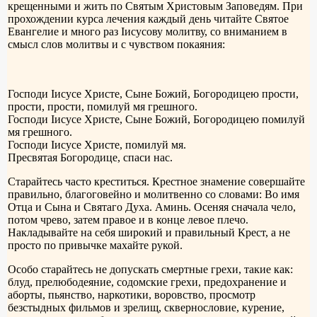
крещенными и жить по Святым Христовым Заповедям. При
прохождении курса лечения каждый день читайте Святое
Евангелие и много раз Iисусову молитву, со вниманием в
смысл слов молитвы и с чувством покаяния:
Господи Iисусе Христе, Сыне Божий, Богородицею прости,
прости, прости, помилуй мя грешного.
Господи Iисусе Христе, Сыне Божий, Богородицею помилуй
мя грешного.
Господи Iисусе Христе, помилуй мя.
Пресвятая Богородице, спаси нас.
Старайтесь часто креститься. Крестное знамение совершайте
правильно, благоговейно и молитвенно со словами: Во имя
Отца и Сына и Святаго Духа. Аминь. Осеняя сначала чело,
потом чрево, затем правое и в конце левое плечо.
Накладывайте на себя широкий и правильный Крест, а не
просто по привычке махайте рукой.
Особо старайтесь не допускать смертные грехи, такие как:
блуд, прелюбодеяние, содомские грехи, предохранение и
аборты, пьянство, наркотики, воровство, просмотр
безстыдных фильмов и зрелищ, сквернословие, курение,