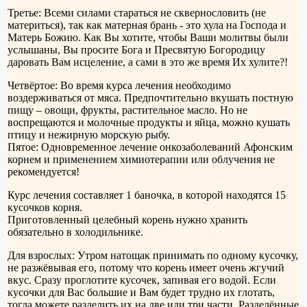
Третье: Всеми силами стараться не сквернословить (не
материться), так как матерная брань - это хула на Господа и
Матерь Божию. Как Вы хотите, чтобы Ваши молитвы были
услышаны, Вы просите Бога и Пресвятую Богородицу
даровать Вам исцеление, а сами в это же время Их хулите?!
Четвёртое: Во время курса лечения необходимо
воздерживаться от мяса. Предпочтительно вкушать постную
пищу – овощи, фрукты, растительное масло. Но не
воспрещаются и молочные продукты и яйца, можно кушать
птицу и нежирную морскую рыбу.
Пятое: Одновременное лечение онкозаболеваний Афонским
корнем и применением химиотерапии или облучения не
рекомендуется!
Курс лечения составляет 1 баночка, в которой находятся 15
кусочков корня.
Приготовленный целебный корень нужно хранить
обязательно в холодильнике.
Для взрослых: Утром натощак принимать по одному кусочку,
не разжёвывая его, потому что корень имеет очень жгучий
вкус. Сразу проглотите кусочек, запивая его водой. Если
кусочки для Вас большие и Вам будет трудно их глотать,
тогда можете разделить их на две или три части. Разделённые