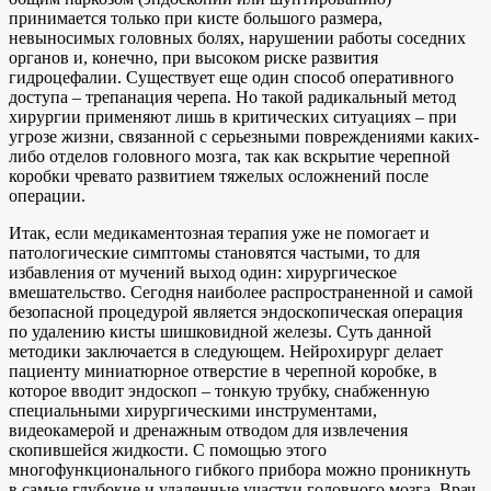
принимается только при кисте большого размера,
невыносимых головных болях, нарушении работы соседних
органов и, конечно, при высоком риске развития
гидроцефалии. Существует еще один способ оперативного
доступа – трепанация черепа. Но такой радикальный метод
хирургии применяют лишь в критических ситуациях – при
угрозе жизни, связанной с серьезными повреждениями каких-
либо отделов головного мозга, так как вскрытие черепной
коробки чревато развитием тяжелых осложнений после
операции.
Итак, если медикаментозная терапия уже не помогает и
патологические симптомы становятся частыми, то для
избавления от мучений выход один: хирургическое
вмешательство. Сегодня наиболее распространенной и самой
безопасной процедурой является эндоскопическая операция
по удалению кисты шишковидной железы. Суть данной
методики заключается в следующем. Нейрохирург делает
пациенту миниатюрное отверстие в черепной коробке, в
которое вводит эндоскоп – тонкую трубку, снабженную
специальными хирургическими инструментами,
видеокамерой и дренажным отводом для извлечения
скопившейся жидкости. С помощью этого
многофункционального гибкого прибора можно проникнуть
в самые глубокие и удаленные участки головного мозга. Врач