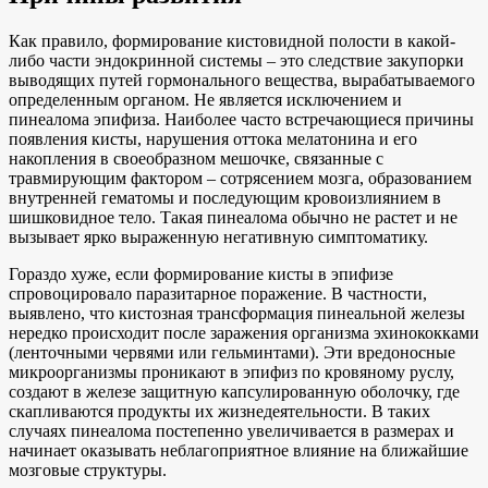
Как правило, формирование кистовидной полости в какой-
либо части эндокринной системы – это следствие закупорки
выводящих путей гормонального вещества, вырабатываемого
определенным органом. Не является исключением и
пинеалома эпифиза. Наиболее часто встречающиеся причины
появления кисты, нарушения оттока мелатонина и его
накопления в своеобразном мешочке, связанные с
травмирующим фактором – сотрясением мозга, образованием
внутренней гематомы и последующим кровоизлиянием в
шишковидное тело. Такая пинеалома обычно не растет и не
вызывает ярко выраженную негативную симптоматику.
Гораздо хуже, если формирование кисты в эпифизе
спровоцировало паразитарное поражение. В частности,
выявлено, что кистозная трансформация пинеальной железы
нередко происходит после заражения организма эхинококками
(ленточными червями или гельминтами). Эти вредоносные
микроорганизмы проникают в эпифиз по кровяному руслу,
создают в железе защитную капсулированную оболочку, где
скапливаются продукты их жизнедеятельности. В таких
случаях пинеалома постепенно увеличивается в размерах и
начинает оказывать неблагоприятное влияние на ближайшие
мозговые структуры.