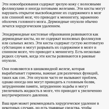
Эти новообразования содержат зрелую кожу с волосяными
фолликулами и иногда потовыми железами. Эти кисты могут
нарушать открытое высвобождение их содержимого в мозг
или спинной мозг, что приводит к менингиту, заражению
оболочек головного мозга. Дермоидные опухоли обычно
лечатся хирургическим удалением.
Эпидермоидные кистозные образования развиваются как
дермоидные кисты, но не содержат волосяных фолликулов
или сальных желез. Эти кисты содержат густую желтоватую
субстанцию ​​и могут разрывать их содержимое в мозге и
спинном мозге, что приводит к менингиту. Есть несколько
редких случаев, когда эти кисты развиваются в раковые
опухоли.
Они появляются в шишковидной железе, которая
вырабатывает гормоны, важные для различных функций,
таких как сон. Эти опухоли часто не вызывают проблем,
однако иногда они могут приводить к головным болям,
затруднениям памяти, затруднению ходьбы и могут
увеличивать жидкость в мозге, что приводит к увеличению
внутричерепного давления.
Ваш врач может рекомендовать хирургическое удаление в
некоторых случаях, но есть травяные средства, чтобы