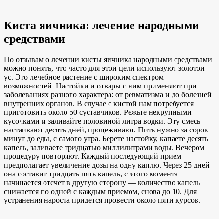
Киста яичника: лечение народными
средствами
По отзывам о лечении кисты яичника народными средствами
можно понять, что часто для этой цели используют золотой
ус. Это лечебное растение с широким спектром
возможностей. Настойки и отвары с ним применяют при
заболеваниях разного характера: от ревматизма и до болезней
внутренних органов. В случае с кистой нам потребуется
приготовить около 50 суставчиков. Режьте некрупными
кусочками и заливайте половиной литра водки. Эту смесь
настаивают десять дней, процеживают. Пить нужно за сорок
минут до еды, с самого утра. Берете настойку, капаете десять
капель, заливаете тридцатью миллилитрами воды. Вечером
процедуру повторяют. Каждый последующий прием
предполагает увеличение дозы на одну каплю. Через 25 дней
она составит тридцать пять капель, с этого момента
начинается отсчет в другую сторону — количество капель
снижается по одной с каждым приемом, снова до 10. Для
устранения нароста придется провести около пяти курсов.