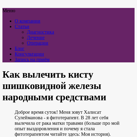
Меню
О компании
Статьи
Диагностика
Лечение
Операции
Блог
Консультации
Запись на приём
Как вылечить кисту
шишковидной железы
народными средствами
Доброе время суток! Меня зовут Халисат
Сулейманова - я фитотерапевт. В 28 лет себя
вылечила от рака матки травами (больше про мой
опыт выздоровления и почему я стала
фитотерапевтом читайте здесь: Моя история).