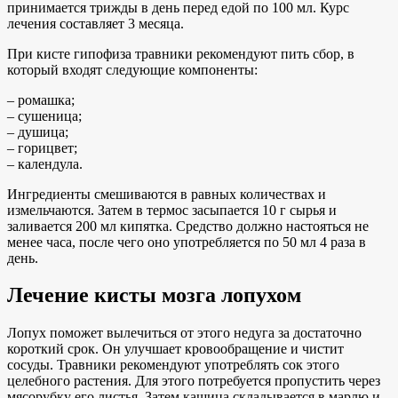
принимается трижды в день перед едой по 100 мл. Курс
лечения составляет 3 месяца.
При кисте гипофиза травники рекомендуют пить сбор, в
который входят следующие компоненты:
– ромашка;
– сушеница;
– душица;
– горицвет;
– календула.
Ингредиенты смешиваются в равных количествах и
измельчаются. Затем в термос засыпается 10 г сырья и
заливается 200 мл кипятка. Средство должно настояться не
менее часа, после чего оно употребляется по 50 мл 4 раза в
день.
Лечение кисты мозга лопухом
Лопух поможет вылечиться от этого недуга за достаточно
короткий срок. Он улучшает кровообращение и чистит
сосуды. Травники рекомендуют употреблять сок этого
целебного растения. Для этого потребуется пропустить через
мясорубку его листья. Затем кашица складывается в марлю и