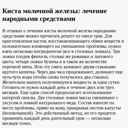
Киста молочной железы: лечение
народными средствами
В отзывах о лечении кисты молочной железы народными
средствами можно прочитать рецепт из смеси трав. Для
приготовления настоя, восстанавливающего обмен веществ и
положительно влияющего на уменьшение проблемы, нужно
взять несколько ингредиентов (все в столовых ложках). Три
ложки плодов фенхеля, столько же ромашки и липового
цвета, четыре ложки бузины и в таком же количестве
перечной мяты. Всю эту смесь заливают двумя стаканами
крутого кипятка. Через два часа процеживают, доливают еще
чуть-чуть воды (чтобы снова получилось два стакана).
Желательно выпить получившуюся жидкость за одни сутки.
Готовить ее нужно каждый день в течение двух или трех
месяцев. Еще один способ предполагает использование
натертой свеклы. Две столовые ложки массы смешивают с
уксусом и ложкой натурального меда. Состав наносят на
место проблемы, прямо на кожу, прикрывая листом капусты
(белокочанной). Это действенный метод, но его придется
применять каждый день длительный срок — несколько
месяцев точно.