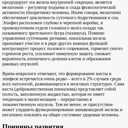
продуцирует эта железа внутренней секреции, является
мелатонин – регулятор подъема и спада физиологической
активности (биоритмов) человека. Иначе говоря, мелатонин
обеспечивает цикличность суточного бодрствования и сна.
Эпифиз расположен глубоко в черепной коробке, в
промежуточном отделе головного мозга позади так
называемого зрительного бугра (таламуса). Помимо
управления суточными ритмами, пинеальная железа
принимает участие и в ряде других важных функций:
контролирует процесс полового созревания, тормозит синтез
гормонов роста, усиливает иммунную защиту, снижает
вероятность атипичного деления клеток и образования
раковых опухолей.
Врачи-неврологи отмечают, что формирование кисты в
эпифизе встречается очень редко – всего в 2% случаев среди
всех патологий, развивающихся в мозговых структурах. Сама
киста (доброкачественная пинеалома) представляет собой
полость, заполненную жидкостью, которая не имеет
тенденции к малигнизации – перерастанию в
злокачественную опухоль. Тем не менее, ее присутствие
может ухудшить функционирование шишковидной железы и
негативно повлиять на общее состояние здоровья человека.
Причины развития