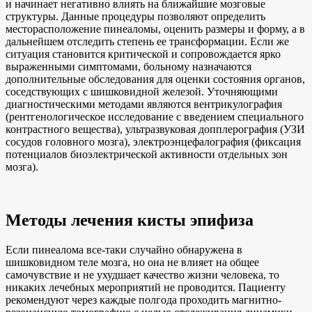
и начинает негативно влиять на ближайшие мозговые
структуры. Данные процедуры позволяют определить
месторасположение пинеаломы, оценить размеры и форму, а в
дальнейшем отследить степень ее трансформации. Если же
ситуация становится критической и сопровождается ярко
выраженными симптомами, больному назначаются
дополнительные обследования для оценки состояния органов,
соседствующих с шишковидной железой. Уточняющими
диагностическими методами являются вентрикулография
(рентгенологическое исследование с введением специального
контрастного вещества), ультразвуковая допплерография (УЗИ
сосудов головного мозга), электроэнцефалография (фиксация
потенциалов биоэлектрической активности отдельных зон
мозга).
Методы лечения кисты эпифиза
Если пинеалома все-таки случайно обнаружена в
шишковидном теле мозга, но она не влияет на общее
самочувствие и не ухудшает качество жизни человека, то
никаких лечебных мероприятий не проводится. Пациенту
рекомендуют через каждые полгода проходить магнитно-