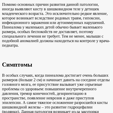
Помимо основных причин развития данной патологии,
иногда выявляют кисту в шишковидном теле у детишек
младенческого возраста. Это исключительно редкое явление,
которое возникает вследствие родовых травм, гипоксии,
инфекционного заражения или аутоиммунных нарушений.
Пинеалома у маленьких детей обычно бывает маленького
размера, особых беспокойств не доставляет, поэтому
специального лечения не требует. Тем не менее, малыши с
подобной аномалией должны находиться на контроле у врача-
педиатра.
Симптомы
В особых случаях, когда пинеалома достигает очень больших
размеров (больше 2 см) и начинает давить на соседние отделы
головного мозга, ее присутствие вызывает уже серьезные
проблемы со здоровьем: повышение внутричерепного
давления, тремор конечностей, дезориентацию в
пространстве, появление неврозов и даже приступов
эпилепсии. А самое тяжелое осложнение разросшейся кисты
шишковидной железы – это развитие гидроцефалии
(водянки). Данная патология возникает из-за закупорки