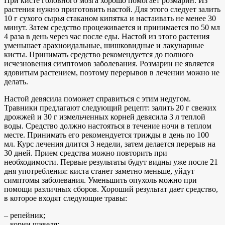
При кисте головного мозга хорошо помогает розмарин. Из
растения нужно приготовить настой. Для этого следует залить
10 г сухого сырья стаканом кипятка и настаивать не менее 30
минут. Затем средство процеживается и принимается по 50 мл
4 раза в день через час после еды. Настой из этого растения
уменьшает арахноидальные, шишковидные и лакунарные
кисты. Принимать средство рекомендуется до полного
исчезновения симптомов заболевания. Розмарин не является
ядовитым растением, поэтому перерывов в лечении можно не
делать.
Настой девясила поможет справиться с этим недугом.
Травники предлагают следующий рецепт: залить 20 г свежих
дрожжей и 30 г измельченных корней девясила 3 л теплой
воды. Средство должно настояться в течение ночи в теплом
месте. Принимать его рекомендуется трижды в день по 100
мл. Курс лечения длится 3 недели, затем делается перерыв на
30 дней. Прием средства можно повторить при
необходимости. Первые результаты будут видны уже после 21
дня употребления: киста станет заметно меньше, уйдут
симптомы заболевания. Уменьшить опухоль можно при
помощи различных сборов. Хороший результат дает средство,
в которое входят следующие травы:
– репейник;
– корни щавеля;