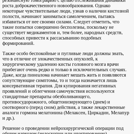
резонансную томографию с целью отслеживания динамики
роста доброкачественного новообразования. Однако
некоторые чувствительные люди, узнав о наличии кистозной
полости, начинают заниматься самолечением, пытаясь
избавиться от нее своими силами. Следует отметить, что
такие попытки совершенно бесполезны, поскольку не
существует медикаментов и, тем более, народных средств,
способных привести к рассасыванию подобных
формирований.
Также особо беспокойные и пугливые люди должны знать,
что в отличие от злокачественных опухолей, к
хирургическому удалению кисты головного мозга врачи
прибегают очень редко и только в исключительных случаях.
Даже, когда пинеалома начинает мешать жить и появляются
сопутствующие симптомы, то и тогда назначается лишь
консервативная терапия. Для купирования негативных
проявлений и облегчения самочувствия используются
стандартные препараты обезболивающего,
противосудорожного, общетонизирующего (днем) и
снотворного (перед сном) действия, а также лекарственные
аналоги гормона мелатонина (Мелаксен, Циркадин, Мелапур
и др.).
Решение о проведении нейрохирургической операции под
общим наркозом (эндоскопии или шунтированию)