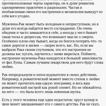
противоположные черты характера, он в душе романтик
одновременно практичен и рационален. Частая и
необъяснимая смена его настроения и меланхолия выведут из
себя кого угодно.
Мужчина-Рак может быть холодным и неприступным, но в
душе его всегда найдется место состраданию. Он очень
обидчив и часто замыкается в себе, а иногда у него бывает
такая тоска и депрессия, что возникают мысли о смерти.
Особенно плохо ему бывает, когда он боится потерять что- то
самое дорогое в жизни — скорее всего, вас. Но, если вы
выбрали Рака своим спутником, эти его настроения не
должны вас пугать, научитесь с ними мириться. Поймите,
настроение мужчины-Рака находится в большой зависимости
от фаз Луны. Самым лучшим лекарством для него будут слова
любви.
Рак непредсказуем и непоследователен в своих действиях.
Например, в романтический момент вместо стихов о любви
он может прочитать вам едкую эпиграмму, и весь ваш
романтический настрой как рукой снимет. Но не обижайтесь
на него — это была всего лишь невинная шутка.
Есть у этого человека еще один недостаток: хруст купюр и
звон монет завораживают его с самого детства. Рак не скуп,