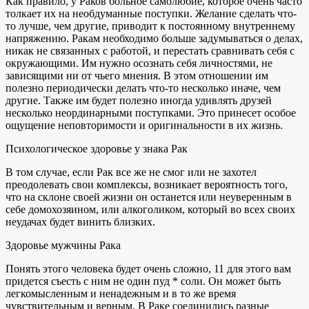
Как правило, у Раков больное самолюбие, которое очень часто
толкает их на необдуманные поступки. Желание сделать что-
то лучше, чем другие, приводит к постоянному внутреннему
напряжению. Ракам необходимо больше задумываться о делах,
никак не связанных с работой, и перестать сравнивать себя с
окружающими. Им нужно осознать себя личностями, не
зависящими ни от чьего мнения. В этом отношении им
полезно периодически делать что-то несколько иначе, чем
другие. Также им будет полезно иногда удивлять друзей
несколько неординарными поступками. Это принесет особое
ощущение неповторимости и оригинальности в их жизнь.
Психологическое здоровье у знака Рак
В том случае, если Рак все же не смог или не захотел
преодолевать свои комплексы, возникает вероятность того,
что на склоне своей жизни он останется или неуверенным в
себе домохозяином, или алкоголиком, который во всех своих
неудачах будет винить близких.
Здоровье мужчины Рака
Понять этого человека будет очень сложно, 11 для этого вам
придется съесть с ним не один пуд * соли. Он может быть
легкомысленным и ненадежным и в то же время
чувствительным и верным. В Раке соединились разные