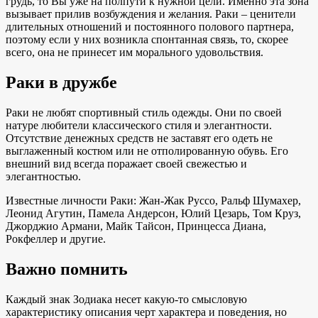
грудь, то Вы уже на полпути к нужной цели. Именно эта зона
вызывает прилив возбуждения и желания. Раки – ценители
длительных отношений и постоянного полового партнера,
поэтому если у них возникла спонтанная связь, то, скорее
всего, она не принесет им морального удовольствия.
Раки в дружбе
Раки не любят спортивный стиль одежды. Они по своей
натуре любители классического стиля и элегантности.
Отсутствие денежных средств не заставят его одеть не
выглаженный костюм или не отполированную обувь. Его
внешний вид всегда поражает своей свежестью и
элегантностью.
Известные личности Раки: Жан-Жак Руссо, Ральф Шумахер,
Леонид Агутин, Памела Андерсон, Юлий Цезарь, Том Круз,
Джорджио Армани, Майк Тайсон, Принцесса Диана,
Рокфеллер и другие.
Важно помнить
Каждый знак Зодиака несет какую-то смысловую
характеристику описания черт характера и поведения, но