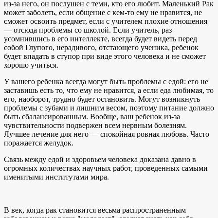
из-за него, он послушен с теми, кто его любит. Маленький Рак
может заболеть, если общение с кем-то ему не нравится, не
сможет освоить предмет, если с учителем плохие отношения
— отсюда проблемы со школой. Если учитель, раз
усомнившись в его интеллекте, всегда будет видеть перед
собой Глупого, нерадивого, отстающего ученика, ребенок
будет впадать в ступор при виде этого человека и не сможет
хорошо учиться.
У вашего ребенка всегда могут быть проблемы с едой: его не
заставишь есть то, что ему не нравится, а если еда любимая, то
его, наоборот, трудно будет остановить. Могут возникнуть
проблемы с зубами и лишним весом, поэтому питание должно
быть сбалансированным. Вообще, ваш ребенок из-за
чувствительности подвержен всем нервным болезням.
Лучшее лечение для него — спокойная ровная любовь. Часто
поражается желудок.
Связь между едой и здоровьем человека доказана давно в
огромных количествах научных работ, проведенных самыми
именитыми институтами мира.
В век, когда рак становится весьма распространенным