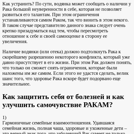
Как устранить? По сути, водянка может сообщать о наличии у
Рака большой неуверенности в себе, которая не позволяет
развиться его талантам. При этом ограничения
устанавливаются самим Раком, так что винить в этом некого.
В таком случае представителю данного знака следует очень
крепко призадуматься над тем, чтобы пересмотреть
отношение к себе и своей самооценке в сторону ее
увеличения.
Наличие водянки (или отека) должно подтолкнуть Рака к
скорейшему разрешению некоторого конфликта, который уже
давно присутствует в его жизни. При этом Рак должен понять,
что только он сможет снять ограничения, которые были
наложены им же самим. Если этого не удастся сделать, велик
шанс того, что здоровье Рака вскоре будет подорвано еще
значительнее.
Как защитить себя от болезней и как
улучшить самочувствие РАКАМ?
1)
Гармоничные семейные взаимоотношения. Удавшаяся
семейная жизнь, полная чаша, здоровые и ухоженные дети –
это верный знак того, что заболевший Рак сумеет не только