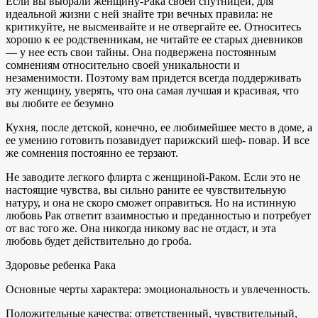
Если вы выбрали женщину-Рака своей спутницей, для
идеальной жизни с ней знайте три вечных правила: не
критикуйте, не высмеивайте и не отвергайте ее. Относитесь
хорошо к ее родственникам, не читайте ее старых дневников
— у нее есть свои тайны. Она подвержена постоянным
сомнениям относительно своей уникальности и
незаменимости. Поэтому вам придется всегда поддерживать
эту женщину, уверять, что она самая лучшая и красивая, что
вы любите ее безумно
Кухня, после детской, конечно, ее любимейшее место в доме, а
ее умению готовить позавидует парижский шеф- повар. И все
же сомнения постоянно ее терзают.
Не заводите легкого флирта с женщиной-Раком. Если это не
настоящие чувства, вы сильно раните ее чувствительную
натуру, и она не скоро сможет оправиться. Но на истинную
любовь Рак ответит взаимностью и преданностью и потребует
от вас того же. Она никогда никому вас не отдаст, и эта
любовь будет действительно до гроба.
Здоровье ребенка Рака
Основные черты характера: эмоциональность и увлеченность.
Положительные качества: ответственный, чувствительный,