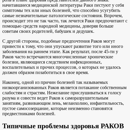
начитавшиеся медицинской литературы Раки пестуют у себя
симптомы тех или иных болезней, что способно усугубить
самые незначительные патологические состояния. Впрочем,
происходит это не так часто, так лечится Раки предпочитают с
помощью средств народной медицины, доверяя больше
советам своих родителей, бабушек и дедушек.
С другой стороны, подобные предпочтения Раков могут
привести к тому, что они упускают развитие того или иного
заболевания на раннем этапе. Как результат, после 45-ти у
Раков часто встречаются многочисленные хронические
болезни, являющиеся следствием инфекционных,
воспалительных и прочих процессов, о которых не удалось
должен образом позаботиться в свое время.
Наконец, одной из причин болезней так называемых
низкоорганизованных Раков является потакание собственным
слабостям и страстям. Нежелание прислушиваться к голосу
разума и совести ведет Раков к саморазрушительным
занятиям, развивающим лень, меланхолию, инфантильность,
пустое самосозерцание, которые неизменно становятся
предвестниками болезней.
Типичные проблемы здоровья РАКОВ