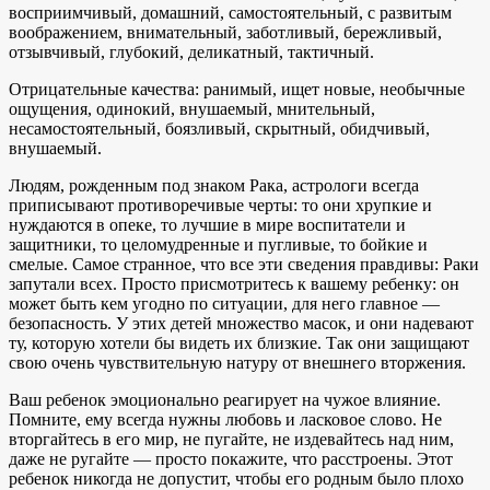
восприимчивый, домашний, самостоятельный, с развитым
воображением, внимательный, заботливый, бережливый,
отзывчивый, глубокий, деликатный, тактичный.
Отрицательные качества: ранимый, ищет новые, необычные
ощущения, одинокий, внушаемый, мнительный,
несамостоятельный, боязливый, скрытный, обидчивый,
внушаемый.
Людям, рожденным под знаком Рака, астрологи всегда
приписывают противоречивые черты: то они хрупкие и
нуждаются в опеке, то лучшие в мире воспитатели и
защитники, то целомудренные и пугливые, то бойкие и
смелые. Самое странное, что все эти сведения правдивы: Раки
запутали всех. Просто присмотритесь к вашему ребенку: он
может быть кем угодно по ситуации, для него главное —
безопасность. У этих детей множество масок, и они надевают
ту, которую хотели бы видеть их близкие. Так они защищают
свою очень чувствительную натуру от внешнего вторжения.
Ваш ребенок эмоционально реагирует на чужое влияние.
Помните, ему всегда нужны любовь и ласковое слово. Не
вторгайтесь в его мир, не пугайте, не издевайтесь над ним,
даже не ругайте — просто покажите, что расстроены. Этот
ребенок никогда не допустит, чтобы его родным было плохо