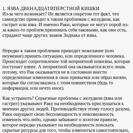
1. ЯЗВА ДВЕНАДЦАТИПЕРСТНОЙ КИШКИ
Из-за чего возникает? Не является секретом тот факт, что
самоедство приводит к таким проблемам с желудком, как
гастрит или язва. И именно Раки, которые не могут порой из-
за каких-то проблем принимать себя таковыми, как они есть,
страдают чаще других знаков Зодиака от язвы.
Нередко к таким проблемам приводит нежелание (или
неумение) принять ситуацию, или определенного человека.
Происходит сопротивление той неприятной новизны, которая
поступает извне. А неприятной она оказывается всего лишь
потому, что Рак оказывается не в состоянии внести
определенные изменения в свои привычки или образ жизни,
которые бы согласовались с этим новшеством (будь то
информация, или нечто иное).
Как устранить? Серьезные проблемы с желудком (язва или
гастрит) указывают Раку на необходимость прислушаться к
мнению других людей. Противодействуя этому голосу разума,
Раки ощущают свою беспомощность и невозможность
изменить что-либо, однако забывают о золотом правиле,
которое нередко указывает на необходимость поискать
скрытые ресурсы для того, чтобы измениться самостоятельно,