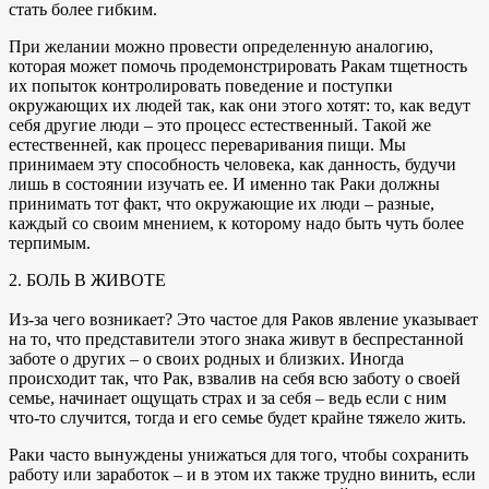
стать более гибким.
При желании можно провести определенную аналогию,
которая может помочь продемонстрировать Ракам тщетность
их попыток контролировать поведение и поступки
окружающих их людей так, как они этого хотят: то, как ведут
себя другие люди – это процесс естественный. Такой же
естественней, как процесс переваривания пищи. Мы
принимаем эту способность человека, как данность, будучи
лишь в состоянии изучать ее. И именно так Раки должны
принимать тот факт, что окружающие их люди – разные,
каждый со своим мнением, к которому надо быть чуть более
терпимым.
2. БОЛЬ В ЖИВОТЕ
Из-за чего возникает? Это частое для Раков явление указывает
на то, что представители этого знака живут в беспрестанной
заботе о других – о своих родных и близких. Иногда
происходит так, что Рак, взвалив на себя всю заботу о своей
семье, начинает ощущать страх и за себя – ведь если с ним
что-то случится, тогда и его семье будет крайне тяжело жить.
Раки часто вынуждены унижаться для того, чтобы сохранить
работу или заработок – и в этом их также трудно винить, если