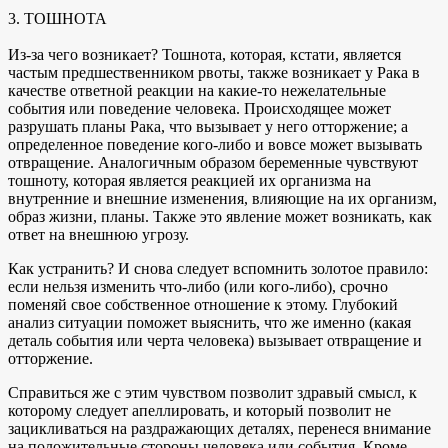
3. ТОШНОТА
Из-за чего возникает? Тошнота, которая, кстати, является
частым предшественником рвоты, также возникает у Рака в
качестве ответной реакции на какие-то нежелательные
события или поведение человека. Происходящее может
разрушать планы Рака, что вызывает у него отторжение; а
определенное поведение кого-либо и вовсе может вызывать
отвращение. Аналогичным образом беременные чувствуют
тошноту, которая является реакцией их организма на
внутренние и внешние изменения, влияющие на их организм,
образ жизни, планы. Также это явление может возникать, как
ответ на внешнюю угрозу.
Как устранить? И снова следует вспомнить золотое правило:
если нельзя изменить что-либо (или кого-либо), срочно
поменяй свое собственное отношение к этому. Глубокий
анализ ситуации поможет выяснить, что же именно (какая
деталь события или черта человека) вызывает отвращение и
отторжение.
Справиться же с этим чувством позволит здравый смысл, к
которому следует апеллировать, и который позволит не
зацикливаться на раздражающих деталях, перенеся внимание
на положительные стороны человека или события. Кроме