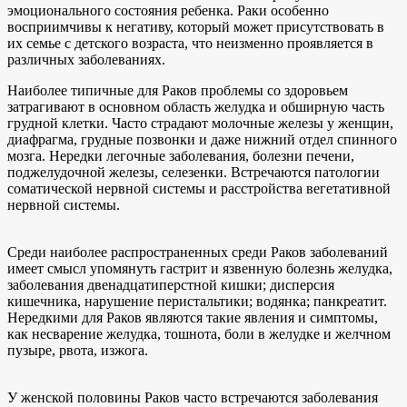
эмоционального состояния ребенка. Раки особенно
восприимчивы к негативу, который может присутствовать в
их семье с детского возраста, что неизменно проявляется в
различных заболеваниях.
Наиболее типичные для Раков проблемы со здоровьем
затрагивают в основном область желудка и обширную часть
грудной клетки. Часто страдают молочные железы у женщин,
диафрагма, грудные позвонки и даже нижний отдел спинного
мозга. Нередки легочные заболевания, болезни печени,
поджелудочной железы, селезенки. Встречаются патологии
соматической нервной системы и расстройства вегетативной
нервной системы.
Среди наиболее распространенных среди Раков заболеваний
имеет смысл упомянуть гастрит и язвенную болезнь желудка,
заболевания двенадцатиперстной кишки; дисперсия
кишечника, нарушение перистальтики; водянка; панкреатит.
Нередкими для Раков являются такие явления и симптомы,
как несварение желудка, тошнота, боли в желудке и желчном
пузыре, рвота, изжога.
У женской половины Раков часто встречаются заболевания