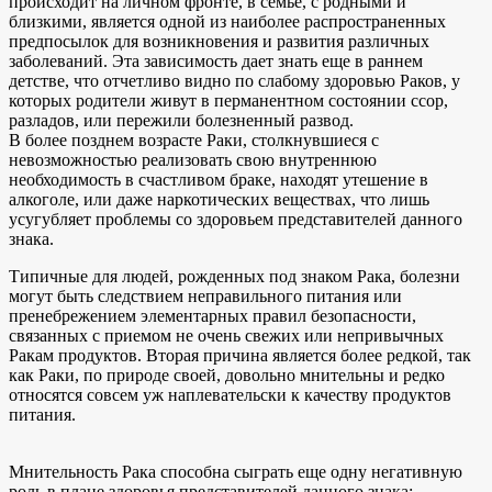
происходит на личном фронте, в семье, с родными и
близкими, является одной из наиболее распространенных
предпосылок для возникновения и развития различных
заболеваний. Эта зависимость дает знать еще в раннем
детстве, что отчетливо видно по слабому здоровью Раков, у
которых родители живут в перманентном состоянии ссор,
разладов, или пережили болезненный развод.
В более позднем возрасте Раки, столкнувшиеся с
невозможностью реализовать свою внутреннюю
необходимость в счастливом браке, находят утешение в
алкоголе, или даже наркотических веществах, что лишь
усугубляет проблемы со здоровьем представителей данного
знака.
Типичные для людей, рожденных под знаком Рака, болезни
могут быть следствием неправильного питания или
пренебрежением элементарных правил безопасности,
связанных с приемом не очень свежих или непривычных
Ракам продуктов. Вторая причина является более редкой, так
как Раки, по природе своей, довольно мнительны и редко
относятся совсем уж наплевательски к качеству продуктов
питания.
Мнительность Рака способна сыграть еще одну негативную
роль в плане здоровья представителей данного знака: