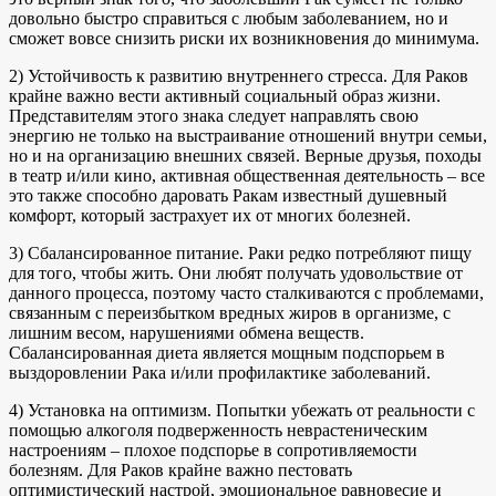
довольно быстро справиться с любым заболеванием, но и
сможет вовсе снизить риски их возникновения до минимума.
2) Устойчивость к развитию внутреннего стресса. Для Раков
крайне важно вести активный социальный образ жизни.
Представителям этого знака следует направлять свою
энергию не только на выстраивание отношений внутри семьи,
но и на организацию внешних связей. Верные друзья, походы
в театр и/или кино, активная общественная деятельность – все
это также способно даровать Ракам известный душевный
комфорт, который застрахует их от многих болезней.
3) Сбалансированное питание. Раки редко потребляют пищу
для того, чтобы жить. Они любят получать удовольствие от
данного процесса, поэтому часто сталкиваются с проблемами,
связанным с переизбытком вредных жиров в организме, с
лишним весом, нарушениями обмена веществ.
Сбалансированная диета является мощным подспорьем в
выздоровлении Рака и/или профилактике заболеваний.
4) Установка на оптимизм. Попытки убежать от реальности с
помощью алкоголя подверженность неврастеническим
настроениям – плохое подспорье в сопротивляемости
болезням. Для Раков крайне важно пестовать
оптимистический настрой, эмоциональное равновесие и