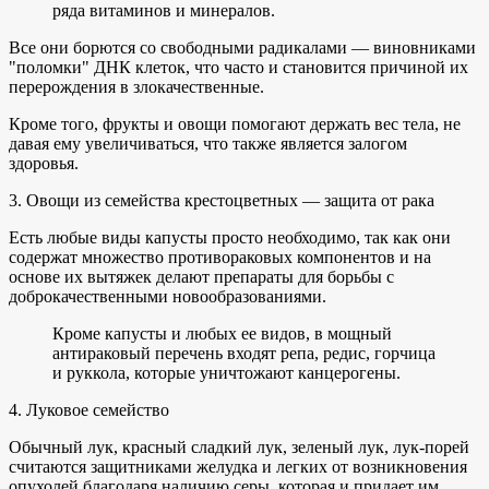
ряда витаминов и минералов.
Все они борются со свободными радикалами — виновниками
"поломки" ДНК клеток, что часто и становится причиной их
перерождения в злокачественные.
Кроме того, фрукты и овощи помогают держать вес тела, не
давая ему увеличиваться, что также является залогом
здоровья.
3. Овощи из семейства крестоцветных — защита от рака
Есть любые виды капусты просто необходимо, так как они
содержат множество противораковых компонентов и на
основе их вытяжек делают препараты для борьбы с
доброкачественными новообразованиями.
Кроме капусты и любых ее видов, в мощный
антираковый перечень входят репа, редис, горчица
и руккола, которые уничтожают канцерогены.
4. Луковое семейство
Обычный лук, красный сладкий лук, зеленый лук, лук-порей
считаются защитниками желудка и легких от возникновения
опухолей благодаря наличию серы, которая и придает им