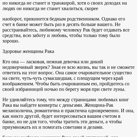
но никогда не станет и транжирой, хотя о своих доходах на
людях он никогда не станет хвалиться, скорее
наоборот, прикинется бедным родственником. Однако его
счет в банке может быть раз в десять больше вашего. Не
расстраивайтесь, любимому человеку Рак будет отдавать все
средства, всю заботу и любовь, чтобы только тому было
хорошо.
Здоровье женщины Рака
Кто она — ласковая, нежная девочка или дикий
недоверчивый зверек? Зная ее всю жизнь, вы так и не сможете
ответить на этот вопрос. Она самое очаровательное существо
на свете, чуть-чуть сумасшедшая, с плещущим через край
воображением. Чтобы быть очарованным ею, пройдитесь со
своей избранницей ночью по берегу моря при свете луны.
Не удивляйтесь тому, что между страницами любимых книг
Рака вы найдете конверты с деньгами. Женщина-Рак
меланхолична, романтична и практична одновременно. И она,
как никто другой, будет интересоваться вашим счетом в
банке, но не для того, чтобы тратить эти деньги, а чтобы
приумножать их и помогать советами и делами.