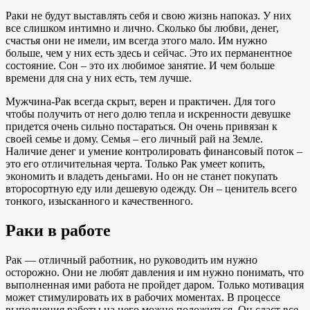
Раки не будут выставлять себя и свою жизнь напоказ. У них
все слишком интимно и лично. Сколько бы любви, денег,
счастья они не имели, им всегда этого мало. Им нужно
больше, чем у них есть здесь и сейчас. Это их перманентное
состояние. Сон – это их любимое занятие. И чем больше
времени для сна у них есть, тем лучше.
Мужчина-Рак всегда скрыт, верен и практичен. Для того
чтобы получить от него долю тепла и искренности девушке
придется очень сильно постараться. Он очень привязан к
своей семье и дому. Семья – его личный рай на Земле.
Наличие денег и умение контролировать финансовый поток –
это его отличительная черта. Только Рак умеет копить,
экономить и владеть деньгами. Но он не станет покупать
второсортную еду или дешевую одежду. Он – ценитель всего
тонкого, изысканного и качественного.
Раки в работе
Рак — отличный работник, но руководить им нужно
осторожно. Они не любят давления и им нужно понимать, что
выполненная ими работа не пройдет даром. Только мотивация
может стимулировать их в рабочих моментах. В процессе
выполнения работы на него можно положиться. Он сдаст все