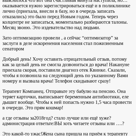
выяснилось что вот она счастливая минута наступила, но…
оказывается нужно зарегистрироваться ещё и в поликлинике
лично (приехала, внесли в базу, но в очередь записать
отказались) это было перед Новым годом. Теперь через
колцентре не записаться, моментально разбираются талоны.
Месяц звоню. Это издевательство над людьми.
Зато оптимизацию провели , а сейчас “оптимизатор” за
заслуги в деле искоренения населения стал пожизненным
сенатором
Добрый день! Хочу оставить отрицательный отзыв, потому
как за целый день не смогла дозвониться до врача! Накануне
приехала скорая, поставили диагноз отек Квинке. Сказали,
чтобы я позвонила на следующий день по указанному Вами
номеру и вызвала врача! Телефон скидывают сразу!
Терапевт Компанец. Отправьте эту бабулю на пенсию. Она
теряет карточки, выписывает беременным антибиотики, еле
дышит вообще. Чтобы к ней попасть нужно 1,5 часа провести
в очереди. Это прям кошмар!
а где отзывы за2018год? стало лучше или ещё хуже?
администрация ответьте:ВЫ хоть читаете отзывы или ….?
Это какой-то ужас!Жена сына пришла на приём к терапевту