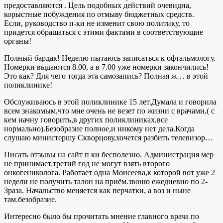
предоставляются . Цель подобных действий очевидна,
корыстные побуждения по отмыву бюджетных средств.
Если, руководство п-ки не изменит свою политику, то
придется обращаться с этими фактами в соответствующие
органы!
Полный бардак! Неделю пытаюсь записаться к офтальмологу.
Номерки выдаются 8.00, а в 7.00 уже номерки закончились!
Это как? Для чего тогда эта самозапись? Полная ж… в этой
поликлинике!
Обслуживаюсь в этой поликлинике 15 лет.Думала и говорила
всем знакомым,что мне очень не везет по жизни с врачами,( с
кем начну говорить,в других поликлиниках,все
нормально).Безобразие полное,и никому нет дела.Когда
слушаю министершу Скворцову,хочется разбить телевизор…
Писать отзывы на сайт п ки бесполезно. Администрация мер
не принимает.третий год не могут взять второго
онкогениколога. Работает одна Моисеева,к которой вот уже 2
недели не получить талон на приём.звоню ежедневно по 2-
3раза. Начальство меняется как перчатки, а воз и ныне
там.безобразие.
Интересно было бы прочитать мнение главного врача по