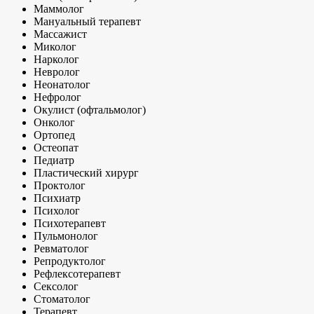
Маммолог
Мануальный терапевт
Массажист
Миколог
Нарколог
Невролог
Неонатолог
Нефролог
Окулист (офтальмолог)
Онколог
Ортопед
Остеопат
Педиатр
Пластический хирург
Проктолог
Психиатр
Психолог
Психотерапевт
Пульмонолог
Ревматолог
Репродуктолог
Рефлексотерапевт
Сексолог
Стоматолог
Терапевт