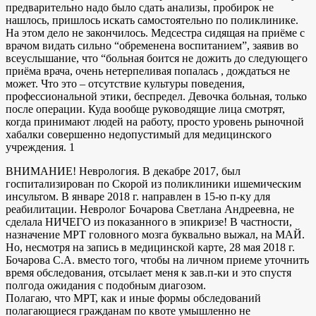
предварительно надо было сдать анализы, пробирок не
нашлось, пришлось искать самостоятельно по поликлинике.
На этом дело не закончилось. Медсестра сидящая на приёме с
врачом видать сильно “обременена воспитанием”, заявив во
всеуслышание, что “больная боится не дожить до следующего
приёма врача, очень нетерпеливая попалась , дождаться не
может. Что это – отсутствие культуры поведения,
профессиональной этики, беспредел. Девочка больная, только
после операции. Куда вообще руководящие лица смотрят,
когда принимают людей на работу, просто уровень рыночной
хабалки совершенно недопустимый для медицинского
учреждения. 1
ВНИМАНИЕ! Неврология. В декабре 2017, был
госпитализирован по Скорой из поликлиники ишемическим
инсультом. В январе 2018 г. направлен в 15-ю п-ку для
реабилитации. Невролог Бочарова Светлана Андреевна, не
сделала НИЧЕГО из показанного в эпикризе! В частности,
назначение МРТ головного мозга буквально выжал, на МАЙ.
Но, несмотря на запись в медицинской карте, 28 мая 2018 г.
Бочарова С.А. вместо того, чтобы на личном приеме уточнить
время обследования, отсылает меня к зав.п-ки и это спустя
полгода ожидания с подобным диагозом.
Полагаю, что МРТ, как и иные формы обследований
полагающиеся гражданам по квоте умышленно не