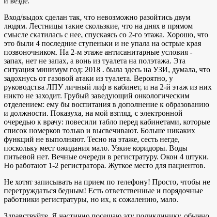
и везде.
Вход/выдох сделан так, что невозможно разойтись двум
людям. Лестницы такие скользкие, что на днях в прямом
смысле скатилась с нее, спускаясь со 2-го этажа. Хорошо, что
это были 4 последние ступеньки и не упала на острые края
позвоночником. На 2-м этаже антисанитарные условия -
запах, нет не запах, а вонь из туалета на полэтажа. Эта
ситуация минимум год: 2018 . была здесь на УЗИ, думала, что
задохнусь от газовой атаки из туалета. Вероятно, у
руководства ЛПУ личный лиф в кабинет, и на 2-й этаж из них
никто не заходит. Грубый заведующий онкологическим
отделением: ему бы воспитания в дополнение к образованию
и должности. Показуха, на мой взгляд, с электронной
очередью к врачу: повесили табло перед кабинетами, которые
список номерков только и высвечивают. Больше никаких
функций не выполняют. Тесно на этаже, сесть негде,
поскольку мест ожидания мало. Узкие коридоры. Воды
питьевой нет. Вечные очереди в регистратуру. Окон 4 штуки.
Но работают 1-2 регистратора. Жуткое место для пациентов.
Не хотят записывать на прием по телефону! Просто, чтобы не
перетруждаться бедным! Есть ответственные и порядочные
работники регистратуры, но их, к сожалению, мало.
Здравствуйте. Я частично посещаю эту поликлинику, обычно