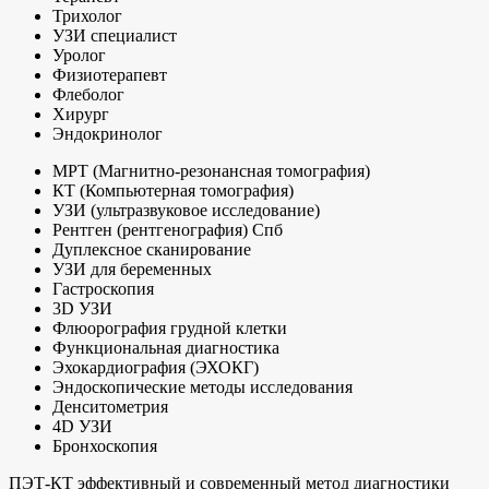
Трихолог
УЗИ специалист
Уролог
Физиотерапевт
Флеболог
Хирург
Эндокринолог
МРТ (Магнитно-резонансная томография)
КТ (Компьютерная томография)
УЗИ (ультразвуковое исследование)
Рентген (рентгенография) Спб
Дуплексное сканирование
УЗИ для беременных
Гастроскопия
3D УЗИ
Флюорография грудной клетки
Функциональная диагностика
Эхокардиография (ЭХОКГ)
Эндоскопические методы исследования
Денситометрия
4D УЗИ
Бронхоскопия
ПЭТ-КТ эффективный и современный метод диагностики