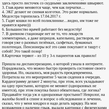
здесь просто листочек со скудными заключениями швыряют.
3. Глав.врачи меняются чаще, чем как перчатки…
4. ЭКГ делают не снимая колготки. Это разве нормально.
Медсестра торопилась 17.04.2017 г.
5. Гадят кошки по всей поликлинике…видно, им тоже не
нравятся врачи)))
6. Большинство врачей работают без медсестёр!
7. В дневном стационаре нет не то, что лекарств
элементарных, а даже шприцов, капельниц, растворов, не
говоря уже о разовых пелёнках, салфетках, бумажных
полотенцах. Пенсионеры всё это сами покупают и тащут с
собой! Это такой позор!
8.Карточки теряют – из 10 у 3-х пациентов как правило!
Пришла на диспансеризацию, о которой узнала в интернете.
Порадовалась, что можно быстро проверить состояние своего
здоровья. Но, оказалось, моя радость преждевременна.
Потратила на это мероприятие 5 часов сидения в очередях.
Кардиограмму делают 2 минуты, при этом, всех укладывают
на одну простыню, которую не меняют (одноразовых не
имеется), при этом покупка бахил обязательна, где логика?
Продавайте тогда уж и одноразовые простыни!! Невролог, на
жалобы болей в спине и вопрос о обследовании и лечении,
сказал, что у меня хондроз и надо делать зарядку. На мои
возражения о наличии грыж, выдали картинки с физическими