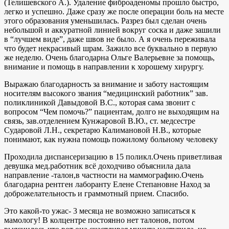
(Телишевского А.). Удаление фиброаденомы прошло быстро,
легко и успешно. Даже сразу же после операции боль на месте
этого образования уменьшилась. Разрез был сделан очень
небольшой и аккуратной линией вокруг соска и даже зашили
в “лучшем виде”, даже швов не было. А я очень переживала
что будет некрасивый шрам. Зажило все буквально в первую
же неделю. Очень благодарна Ольге Валерьевне за помощь,
внимание и помощь в направлении к хорошему хирургу.
Выражаю благодарность за внимание и заботу настоящим
носителям высокого звания “медицинский работник” зав.
поликлиникой Давыдовой В.С., которая сама звонит с
вопросом “Чем помочь?” пациентам, долго не выходящим на
связь, зав.отделением Кунжаровой В.Ю., ст. медсестре
Сударовой Л.Н., секретарю Калимановой Н.В., которые
понимают, как нужна помощь пожилому больному человеку
Проходила диспансеризацию в 15 поликл.Очень приветливая
девушка мед.работник всё доходчиво объяснила дала
направление -талон,в частности на маммографию.Очень
благодарна рентген лаборанту Елене Степановне Наход за
доброжелательность и граммотный прием. Спасибо.
Это какой-то ужас- 3 месяца не возможно записаться к
мамологу! В колцентре постоянно нет талонов, потом