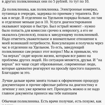
в других поликлиниках они по 5 рублей. то тут по 10.
Да поликлиника, как поликлиника. Электронные номерки,
путаница в очередях, задержка по приемам у терапевта. Все
как и везде. В отделении на Удельном порядка больше, но там
и отделение меньше раз в 10. Услуги диагностирования
оказывают хорошо и быстро. Был острый момент - нужно
было попасть для комиссии срочно к неврологу, а его не
оказалось (уволился), пошла к заведующему поликлиникой.
Надо отметить уважительное и внимательное отношение к
моей возникшей потребности. Консультацию я получила через
час в отделении на Удельном. То есть, заведующий
поликлиники сам решил этот вопрос! Мы ж привыкли, что
"на верхах" сидят короли жизни, которым все равно на
проблемы других людей. Но ситуация меняется, друзья. И "на
верхах" все чаще сидят образованные, современные люди,
которые адекватно реагируют на просьбу простого пациента.
Благодарю за это.
Лучше дальше врачи занята только к оформлению процедур
документации и прочие офисные работы на диагностику и
лечение у них уже времени нет. Приходить можно и не надо
главное документы принеси мы тебе напишем
Обычная поликлиника. Есть врачи получше, есть похуже, как