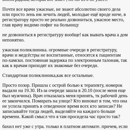
Почти все врачи ужасные, не знают абсолютно своего дела
или просто лень им лечить людей, молодые ещё вроде ниче, в
регистратору просто не реально дозвониться, ужасное место,
глав врачу видимо пофиг на больницу
не дозвониться в регистратуру вообще! как вывать врача а дом
непонятно.
ужасная поликлиника. огромные очереди в регистратуру,
врачи и медсёстры не воспитанные, относятся к пациентам
по-хамски. постоянная задержка по электронным талонам, так
как к врачам приходят их знакомые без очереди.
Стандартная поликлиника,как все остальные.
Просто позор. Пришла с острой болью к терапевту, номерок
выдали на 19.30. Из-за очереди зашла в 20.10 (после меня еще
был мужчина). Врач отказалась меня принять, тк рабочий день
ее закончился. Помирать на улице? Кто виноват в том, что она
не успела принять в отведенное время всех кто записан? Не
записывайте тогда людей, выделяйте на каждого больше
времени. Какой смысл что я там просидела час просто так?
бахил нет уже с утра. только в платном автомате. причем, если