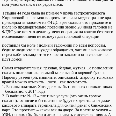
мой участковый, я так радовалась.
Татьяна 44 года была на приеме у врача гастроэнтеролога
Кирилловой на все мои вопросы отвечала медсестра а не врач
приходила за талоном на ФГДС врач сказала что приходите в
июле но предварительно позвонив звоню 20 июля талонов на
ФГДС уже нет что делать у меня операция на колено без этого
исследования меня не возьмут для плановой операции
поставила бы ноль ! полный гадюжник по всем вопросам,
бедные люди кто вынужден обращаться, часами высиживают
перед кабинетами,потом их воспитывают и они счастливые
идут домой
Самая отвратительная, грязная, бедная, жуткая…с позволения
сказать поликлиника с самой маленькой и корявой буквы.
Парочку рвачей (ой, извините, описàлась)…парочку толковых
врачей можно отыскать…хотя…как посмотреть…
1. Бахилы платные. Хотя должны быть во всех поликлиниках
– бесплатно, с 2014 года!
2. В кабинете № 12 – платные услуги (это очень громко
сказано)…многие и бесплатно не будут их делать…нет даже
кассового аппарата-терминала для снятия денег с банковских
карт. Это простите – какой век на дворе. За платные услуги –
УЗИ, неплохо бы было и диск выдавать с исследованиями. А