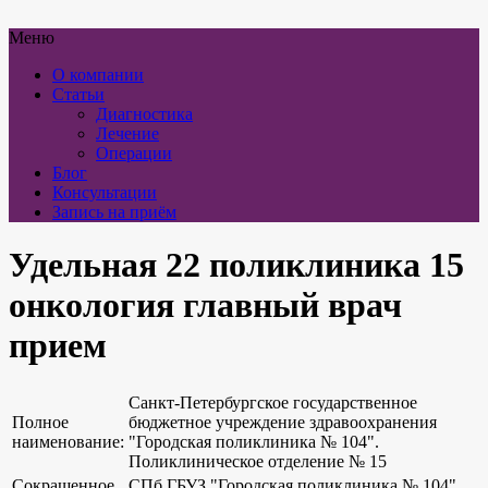
Меню
О компании
Статьи
Диагностика
Лечение
Операции
Блог
Консультации
Запись на приём
Удельная 22 поликлиника 15
онкология главный врач
прием
Санкт-Петербургское государственное
Полное
бюджетное учреждение здравоохранения
наименование:
"Городская поликлиника № 104".
Поликлиническое отделение № 15
Сокращенное
СПб ГБУЗ "Городская поликлиника № 104"