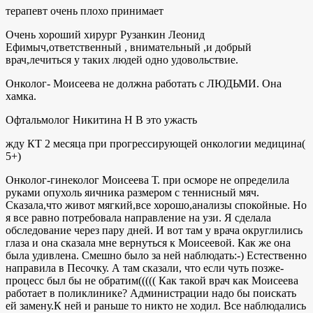
терапевт очень плохо принимает
Очень хороший хирург Рузанкин Леонид
Ефимыч,ответственный , внимательный ,и добрый
врач,лечиться у таких людей одно удовольствие.
Онколог- Моисеева не должна работать с ЛЮДЬМИ. Она
хамка.
Офтальмолог Никитина Н В это ужасть
жду КТ 2 месяца при прогрессирующей онкологии медицина(
5+)
Онколог-гинеколог Моисеева Т. при осморе не определила
руками опухоль яичника размером с теннисный мяч.
Сказала,что живот мягкий,все хорошо,анализы спокойные. Но
я все равно потребовала направление на узи. Я сделала
обследование через пару дней. И вот там у врача округлились
глаза и она сказала мне вернуться к Моисеевой. Как же она
была удивлена. Смешно было за ней наблюдать:-) Естественно
направила в Песочку. А там сказали, что если чуть позже-
процесс был бы не обратим((((( Как такой врач как Моисеева
работает в поликлинике? Администрации надо бы поискать
ей замену.К ней и раньше то никто не ходил. Все наблюдались