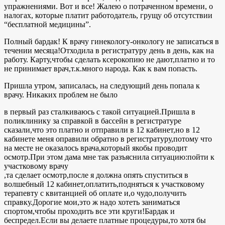
упражнениями. Вот и все! Жалею о потраченном времени, о
налогах, которые платит работодатель, грущу об отсутствии
“бесплатной медицины”.
Полный бардак! К врачу гинекологу-онкологу не записаться в
течении месяца!Отходила в регистратуру день в день, как на
работу. Карту,чтобы сделать ксерокопию не дают,платно и то
не принимает врач,т.к.много народа. Как к вам попасть.
Пришла утром, записалась, на следующий день попала к
врачу. Никаких проблем не было
в первый раз сталкиваюсь с такой ситуацией.Пришла в
поликлинику за справкой в бассейн в регистратуре
сказали,что это платно и отправили в 12 кабинет,но в 12
кабинете меня оправили обратно в регистратуру,потому что
на месте не оказалось врача,который якобы проводит
осмотр.При этом дама мне так разъяснила ситуацию:пойти к
участковому врачу
,та сделает осмотр,после я должна опять спуститься в
волшебный 12 кабинет,оплатить,подняться к участковому
терапевту с квитанцией об оплате и,о чудо,получить
справку.Дорогие мои,это ж надо хотеть заниматься
спортом,чтобы проходить все эти круги!Бардак и
беспредел.Если вы делаете платные процедуры,то хотя бы