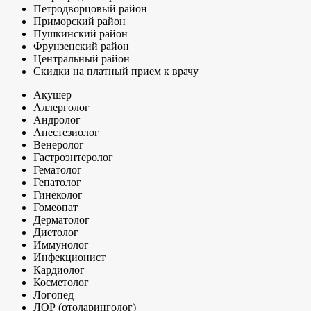
Петродворцовый район
Приморский район
Пушкинский район
Фрунзенский район
Центральный район
Скидки на платный прием к врачу
Акушер
Аллерголог
Андролог
Анестезиолог
Венеролог
Гастроэнтеролог
Гематолог
Гепатолог
Гинеколог
Гомеопат
Дерматолог
Диетолог
Иммунолог
Инфекционист
Кардиолог
Косметолог
Логопед
ЛОР (отоларинголог)