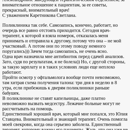
внимательное отношение к пациентам, за ее советы,
прекрасный, внимательный врач!
С уважением Каретникова Светлана.
Поликлиника так себе. Самозапись, конечно, работает, но
очередь все равно отстоять приходится. Сегодня врач-
терапевт, к которой я взяла номерок, отказалась меня
принимать и отправила к другому, потому что она – не мой
участковый. А потом они по этому поводу немного
поругались))) Зачем тогда самозапись, не очень ясно.
Одна врач назначила мне антибиотик перед сдачей анализов.
Зато, судя по результатам, я не болела)) Но, с другой стороны,
за такую зарплату и в таких условиях люди еще неплохо
работают.
Пройти осмотр у офтальмолога вообще почти невозможно,
там хитрая схема получения талона: три дня в неделю в 8
утра, если прибежишь к дверям поликлиники раньше
бабушек.
В поликлинике не ставят капельницы, даже платно
невозможно вызвать медсестру. Лежачие больные могут не
рассчитывать на помощь.
Единственный хороший врач, который мне попался, это Юлия
Ставцева. Внимательный и знающий терапевт. Очень помогла
моей свекрови, когда она серьезно заболела. Единственный
терапевт, которому важны его пациенты. Жаль, что она уже не