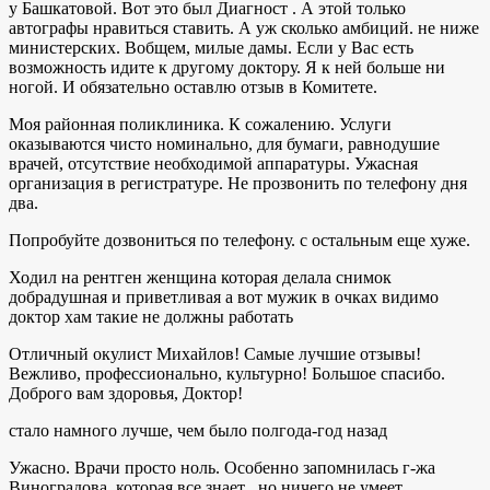
у Башкатовой. Вот это был Диагност . А этой только
автографы нравиться ставить. А уж сколько амбиций. не ниже
министерских. Вобщем, милые дамы. Если у Вас есть
возможность идите к другому доктору. Я к ней больше ни
ногой. И обязательно оставлю отзыв в Комитете.
Моя районная поликлиника. К сожалению. Услуги
оказываются чисто номинально, для бумаги, равнодушие
врачей, отсутствие необходимой аппаратуры. Ужасная
организация в регистратуре. Не прозвонить по телефону дня
два.
Попробуйте дозвониться по телефону. с остальным еще хуже.
Ходил на рентген женщина которая делала снимок
добрадушная и приветливая а вот мужик в очках видимо
доктор хам такие не должны работать
Отличный окулист Михайлов! Самые лучшие отзывы!
Вежливо, профессионально, культурно! Большое спасибо.
Доброго вам здоровья, Доктор!
стало намного лучше, чем было полгода-год назад
Ужасно. Врачи просто ноль. Особенно запомнилась г-жа
Виноградова, которая все знает , но ничего не умеет.