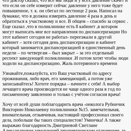
что доктор сказал, что все мы люди и у всех давление скачет и
что если он себе измерит сейчас давление у него тоже будет
повышенное, т. к. он сбегал по лестнице 2 раза. Написал на
бумажке, что я должна измерять давление 4 раза в день и
обратиться к участковому и все. В общем – спасибо за сервис .
Еще сказал ,что в поликлинике есть 8 кабинет ,в котором
могут выписать мне все направления по диспансеризации Но
этот кабинет сегодня не работал- переезжали в другой
кабинет – хотя сегодня день диспансеризации и кабинет
который занимается диспансеризацией в единственный день
недели – по четвергам – был закрыт – за это отдельный
респект заведующей поликлиники .И потом хотят чтобы люди
ходили на диспансеризацию. Жаль потерянного времени
Узнавайте,пожалуйста, кто Ваш участковый по адресу
проживания, либо врач, его замещающий, а потом уже
записывайтесь! Хотите порядка – начните с себя! А выбор
лечащего врача производится не чаще одного раза в год по
письменному заявлению и только с учётом согласия врача!
Хочу от всей души поблагодарить врача -онколога Рубинчик
Викторию Николаевну поликлиники №15. замечательная,
внимательная, отзывчивая, настоящий профессионал своего
дела, побольше бы таких специалистов! Умничка! А также
выражаю благодарность Дмитриевой Светлане
Александровне заведующей терапевтическим отделением, за