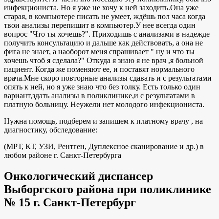
инфекциониста. Но я уже не хочу к ней заходить.Она уже
старая, в компьютере писать не умеет, ждёшь пол часа когда
твои анализы перепишит в компьютер.У нее всегда один
вопрос "Что ты хочешь?". Приходишь с анализами в надежде
получить консультацию и дальше как действовать, а она не
фига не знает, а наоборот меня спрашивает " ну и что ты
хочешь чтоб я сделала?" Откуда я знаю я не врач ,я больной
пациент. Когда же поменяют ее, и поставят нормального
врача.Мне скоро повторные анализы сдавать и с результатами
опять к ней, но я уже знаю что без толку. Есть только один
вариант,здать анализы в поликлинике,и с результатами в
платную больницу. Неужели нет молодого инфекциониста.
Нужна помощь, подберем и запишем к платному врачу , на
диагностику, обследование:
(МРТ, КТ, УЗИ, Рентген, Дуплексное сканирование и др.) в
любом районе г. Санкт-Петербурга
Онкологический диспансер
Выборгского района при поликлинике
№ 15 г. Санкт-Петербург