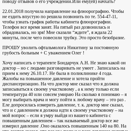
поводу отзывов о его учреждении.Или ему(ей) начхать?
22.01.2018 получила направление на флюорографию. Чтобы
не ездить впустую по решила позвонить по те. 554-47-11,
чтобы узнать график работы кабинета флюорографии.
Телефон все время занят. На пятый раз дозвонилась и
обрадовалась, но зря! Мне сказали “ждите”, я ждала 22
минуты, после чего повесили трубку. Это просто безобразие.
ПРОШУ уволить офтальмолога Никитину за постоянную
грубость больным + С уважением Олег !
Хочу написать о терапевте Бондарчук А.Н. Не знаю какой он
доктор – но с людьми разговаривать не умеет . Записалась на
прием к нему 26.10.17. Не была в поликлинике 4 года.
Жалобы на повышенное давление и хотела пройти
диспансеризацию. На что доктор мне сказал что я должна
записываться к своему участковому , а к нему только если
температура 40 или совсем умираю На сколько я понимаю – я
могу выбирать врача и могу пойти к любому врачу – это раз .
Еле допросилась измерить давление, т. к. доктор мне сказал,
что и с давлением я должна идти к своему участковому – на
мой вопрос – если я умру выйдя из вашего кабинета с
повышенным давлением – так называемый доктор все же
измерил давление .Оно оказалось повышенным 140 на 80. На