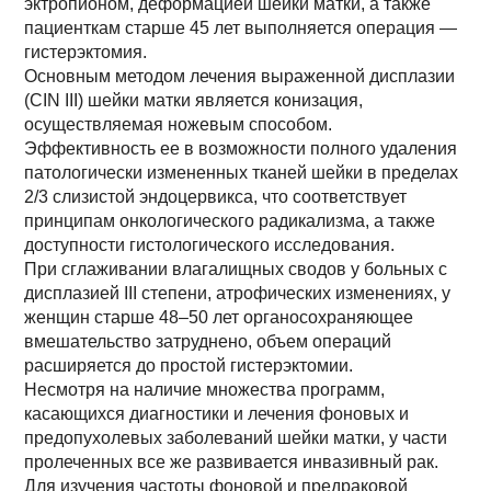
эктропионом, деформацией шейки матки, а также
пациенткам старше 45 лет выполняется операция —
гистерэктомия.
Основным методом лечения выраженной дисплазии
(CIN III) шейки матки является конизация,
осуществляемая ножевым способом.
Эффективность ее в возможности полного удаления
патологически измененных тканей шейки в пределах
2/3 слизистой эндоцервикса, что соответствует
принципам онкологического радикализма, а также
доступности гистологического исследования.
При сглаживании влагалищных сводов у больных с
дисплазией III степени, атрофических изменениях, у
женщин старше 48–50 лет органосохраняющее
вмешательство затруднено, объем операций
расширяется до простой гистерэктомии.
Несмотря на наличие множества программ,
касающихся диагностики и лечения фоновых и
предопухолевых заболеваний шейки матки, у части
пролеченных все же развивается инвазивный рак.
Для изучения частоты фоновой и предраковой