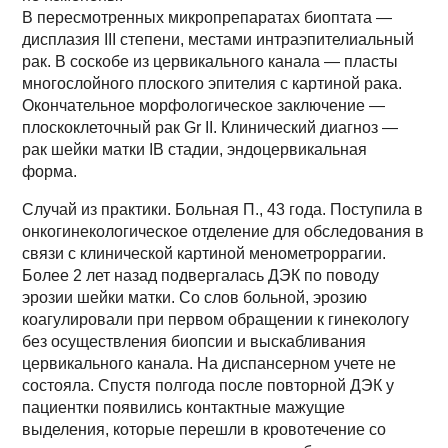
В пересмотренных микропрепаратах биоптата —
дисплазия III степени, местами интраэпителиальный
рак. В соскобе из цервикального канала — пласты
многослойного плоского эпителия с картиной рака.
Окончательное морфологическое заключение —
плоскоклеточный рак Gr II. Клинический диагноз —
рак шейки матки IB стадии, эндоцервикальная
форма.
Случай из практики. Больная П., 43 года. Поступила в
онкогинекологическое отделение для обследования в
связи с клинической картиной менометроррагии.
Более 2 лет назад подвергалась ДЭК по поводу
эрозии шейки матки. Со слов больной, эрозию
коагулировали при первом обращении к гинекологу
без осуществления биопсии и выскабливания
цервикального канала. На диспансерном учете не
состояла. Спустя полгода после повторной ДЭК у
пациентки появились контактные мажущие
выделения, которые перешли в кровотечение со