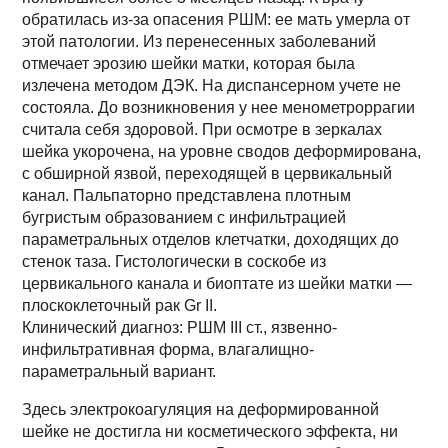
обратилась из-за опасения РШМ: ее мать умерла от
этой патологии. Из перенесенных заболеваний
отмечает эрозию шейки матки, которая была
излечена методом ДЭК. На диспансерном учете не
состояла. До возникновения у нее менометроррагии
считала себя здоровой. При осмотре в зеркалах
шейка укорочена, на уровне сводов деформирована,
с обширной язвой, переходящей в цервикальный
канал. Пальпаторно представлена плотным
бугристым образованием с инфильтрацией
параметральных отделов клетчатки, доходящих до
стенок таза. Гистологически в соскобе из
цервикального канала и биоптате из шейки матки —
плоскоклеточный рак Gr II.
Клинический диагноз: РШМ III ст., язвенно-
инфильтративная форма, влагалищно­-
параметральный вариант.
Здесь электрокоагуляция на деформированной
шейке не достигла ни косметического эффекта, ни