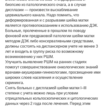
биопсию из патологического очага, а в случае
дисплазии — произвести выскабливание
цервикального канала. Надо помнить, что
деформированная и с разрывами шейка матки
является противопоказанием к использованию ДЭК.
Больные, пролеченные в прошлом по поводу
фоновой или предраковой патологии шейки матки
методом ДЭК либо консервативными средствами,
должны состоять на диспансерном учете не менее 3
лет и входить в группу риска по возможному
возникновению у них РШМ.
Улучшить выявление РШМ на ранних стадиях
помогут совершенствование онкологических знаний
врачами-акушерами-гинекологами, просвещение ими
широких слоев населения и осуществление
скрининга.
Снять больных с дисплазией шейки матки I–III
степени с учета можно лишь при условии
отрицательных кольпоскопических и цитологических
данных через 2 года после лечения. Перед этим