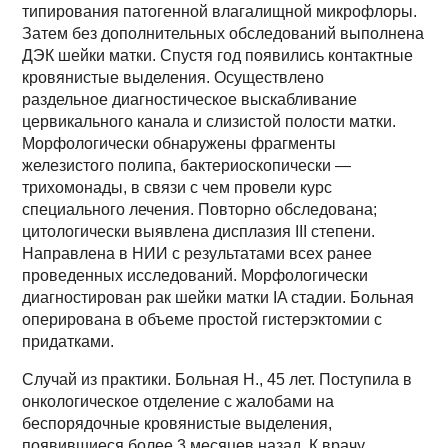
типирования патогенной влагалищной микрофлоры.
Затем без дополнительных обследований выполнена
ДЭК шейки матки. Спустя год появились контактные
кровянистые выделения. Осуществлено
раздельное диагностическое выскабливание
цервикального канала и слизистой полости матки.
Морфологически обнаружены фрагменты
железистого полипа, бактериоскопически —
трихомонады, в связи с чем провели курс
специального лечения. Повторно обследована;
цитологически выявлена дисплазия III степени.
Направлена в НИИ с результатами всех ранее
проведенных исследований. Морфологически
диагностирован рак шейки матки IA стадии. Больная
оперирована в объеме простой гистерэктомии с
придатками.
Случай из практики. Больная Н., 45 лет. Поступила в
онкологическое отделение с жалобами на
беспорядочные кровянистые выделения,
появившиеся более 3 месяцев назад. К врачу