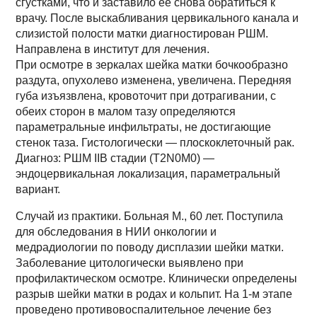
сгустками, что и заставило ее снова обратиться к
врачу. После выскабливания цервикального канала и
слизистой полости матки диагностирован РШМ.
Направлена в институт для лечения.
При осмотре в зеркалах шейка матки бочкообразно
раздута, опухолево изменена, увеличена. Передняя
губа изъязвлена, кровоточит при дотрагивании, с
обеих сторон в малом тазу определяются
параметральные инфильтраты, не достигающие
стенок таза. Гистологически — плоскоклеточный рак.
Диагноз: РШМ IIB стадии (T2N0M0) —
эндоцервикальная локализация, параметральный
вариант.
Случай из практики. Больная М., 60 лет. Поступила
для обследования в НИИ онкологии и
медрадиологии по поводу дисплазии шейки матки.
Заболевание цитологически выявлено при
профилактическом осмотре. Клинически определены
разрыв шейки матки в родах и кольпит. На 1-м этапе
проведено противовоспалительное лечение без