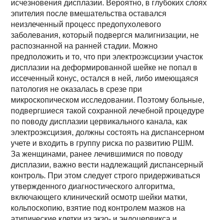
исчезновения дисплазии. Вероятно, в глубоких слоях
эпителия после вмешательства оставался
неизлеченный процесс предопухолевого
заболевания, который подвергся малигнизации, не
распознанной на ранней стадии. Можно
предположить и то, что при электроэксцизии участок
дисплазии на деформированной шейке не попал в
иссеченный конус, остался в ней, либо имеющаяся
патология не оказалась в срезе при
микроскопическом исследовании. Поэтому больные,
подвергшиеся такой сохранной лечебной процедуре
по поводу дисплазии цервикального канала, как
электроэксцизия, должны состоять на диспансерном
учете и входить в группу риска по развитию РШМ.
За женщинами, ранее лечившимися по поводу
дисплазии, важно вести надлежащий диспансерный
контроль. При этом следует строго придерживаться
утвержденного диагностического алгоритма,
включающего клинический осмотр шейки матки,
кольпоскопию, взятие под контролем мазков на
атипические клетки из экзо- и эндоцервикса и