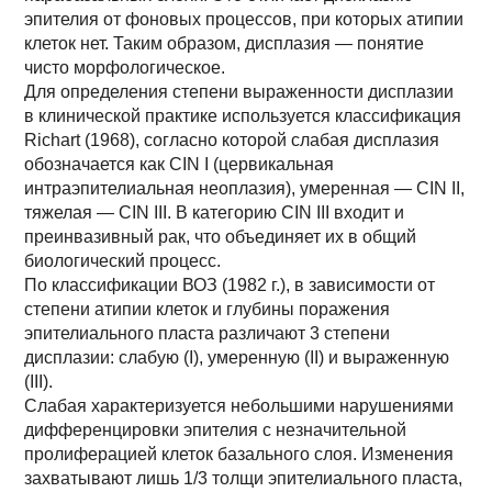
эпителия от фоновых процессов, при которых атипии
клеток нет. Таким образом, дисплазия — понятие
чисто морфологическое.
Для определения степени выраженности дисплазии
в клинической практике используется классификация
Richart (1968), согласно которой слабая дисплазия
обозначается как CIN I (цервикальная
интраэпителиальная неоплазия), умеренная — CIN II,
тяжелая — CIN III. В категорию CIN III входит и
преинвазивный рак, что объединяет их в общий
биологический процесс.
По классификации ВОЗ (1982 г.), в зависимости от
степени атипии клеток и глубины поражения
эпителиального пласта различают 3 степени
дисплазии: слабую (I), умеренную (II) и выраженную
(III).
Слабая характеризуется небольшими нарушениями
дифференцировки эпителия с незначительной
пролиферацией клеток базального слоя. Изменения
захватывают лишь 1/3 толщи эпителиального пласта,