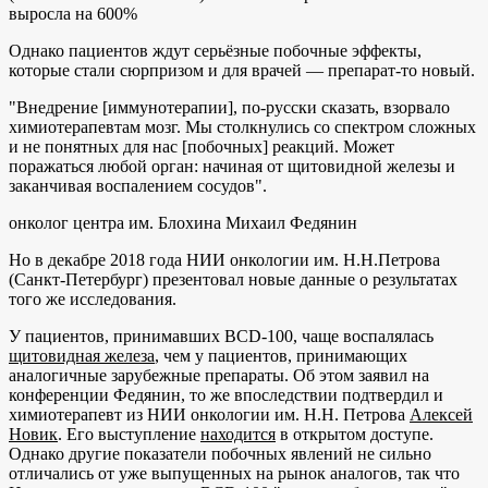
выросла на 600%
Однако пациентов ждут серьёзные побочные эффекты,
которые стали сюрпризом и для врачей — препарат-то новый.
"Внедрение [иммунотерапии], по-русски сказать, взорвало
химиотерапевтам мозг. Мы столкнулись со спектром сложных
и не понятных для нас [побочных] реакций. Может
поражаться любой орган: начиная от щитовидной железы и
заканчивая воспалением сосудов".
онколог центра им. Блохина Михаил Федянин
Но в декабре 2018 года НИИ онкологии им. Н.Н.Петрова
(Санкт-Петербург) презентовал новые данные о результатах
того же исследования.
У пациентов, принимавших BCD-100, чаще воспалялась
щитовидная железа
, чем у пациентов, принимающих
аналогичные зарубежные препараты. Об этом заявил на
конференции Федянин, то же впоследствии подтвердил и
химиотерапевт из НИИ онкологии им. Н.Н. Петрова
Алексей
Новик
. Его выступление
находится
в открытом доступе.
Однако другие показатели побочных явлений не сильно
отличались от уже выпущенных на рынок аналогов, так что