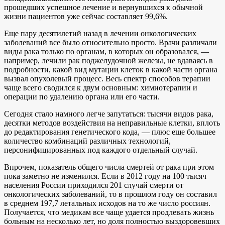
прошедших успешное лечение и вернувшихся к обычной
жизни пациентов уже сейчас составляет 99,6%.
Еще пару десятилетий назад в лечении онкологических
заболеваний все было относительно просто. Врачи различали
виды рака только по органам, в которых он образовался, —
например, лечили рак поджелудочной железы, не вдаваясь в
подробности, какой вид мутации клеток в какой части органа
вызвал опухолевый процесс. Весь спектр способов терапии
чаще всего сводился к двум основным: химиотерапии и
операции по удалению органа или его части.
Сегодня стало намного легче запутаться: тысячи видов рака,
десятки методов воздействия на неправильные клетки, вплоть
до редактирования генетического кода, — плюс еще большее
количество комбинаций различных технологий,
персонифицированных под каждого отдельный случай.
Впрочем, показатель общего числа смертей от рака при этом
пока заметно не изменился. Если в 2012 году на 100 тысяч
населения России приходился 201 случай смерти от
онкологических заболеваний, то в прошлом году он составил
в среднем 197,7 летальных исходов на то же число россиян.
Получается, что медикам все чаще удается продлевать жизнь
больным на несколько лет, но доля полностью выздоровевших