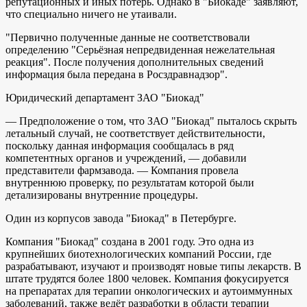
репутационных и иных потерь. Однако в "Биокаде" заявляют,
что специально ничего не утаивали.
"Первично полученные данные не соответствовали
определению "Серьёзная непредвиденная нежелательная
реакция". После получения дополнительных сведений
информация была передана в Росздравнадзор".
Юридический департамент ЗАО "Биокад"
— Предположение о том, что ЗАО "Биокад" пыталось скрыть
летальный случай, не соответствует действительности,
поскольку данная информация сообщалась в ряд
компетентных органов и учреждений, — добавили
представители фармзавода. — Компания провела
внутреннюю проверку, по результатам которой были
детализированы внутренние процедуры.
Один из корпусов завода "Биокад" в Петербурге.
Компания "Биокад" создана в 2001 году. Это одна из
крупнейших биотехнологических компаний России, где
разрабатывают, изучают и производят новые типы лекарств. В
штате трудятся более 1800 человек. Компания фокусируется
на препаратах для терапии онкологических и аутоиммунных
заболеваний, также ведёт разработки в области терапии