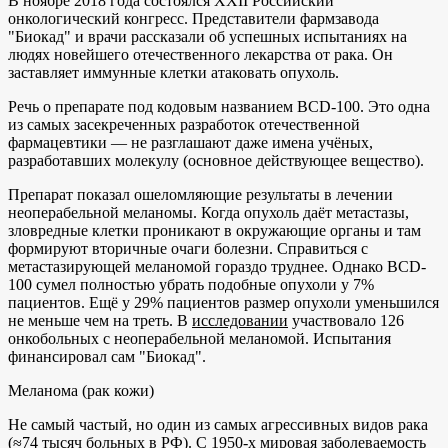
В ноябре 2018 года состоялся XXII Российский
онкологический конгресс. Представители фармзавода
"Биокад" и врачи рассказали об успешных испытаниях на
людях новейшего отечественного лекарства от рака. Он
заставляет иммунные клетки атаковать опухоль.
Речь о препарате под кодовым названием BCD-100. Это одна
из самых засекреченных разработок отечественной
фармацевтики — не разглашают даже имена учёных,
разработавших молекулу (основное действующее вещество).
Препарат показал ошеломляющие результаты в лечении
неоперабельной меланомы. Когда опухоль даёт метастазы,
зловредные клетки проникают в окружающие органы и там
формируют вторичные очаги болезни. Справиться с
метастазирующей меланомой гораздо труднее. Однако BCD-
100 сумел полностью убрать подобные опухоли у 7%
пациентов. Ещё у 29% пациентов размер опухоли уменьшился
не меньше чем на треть. В
исследовании
участвовало 126
онкобольных с неоперабельной меланомой. Испытания
финансировал сам "Биокад".
Меланома (рак кожи)
Не самый частый, но один из самых агрессивных видов рака
(≈74 тысяч больных в РФ). С 1950-х мировая заболеваемость