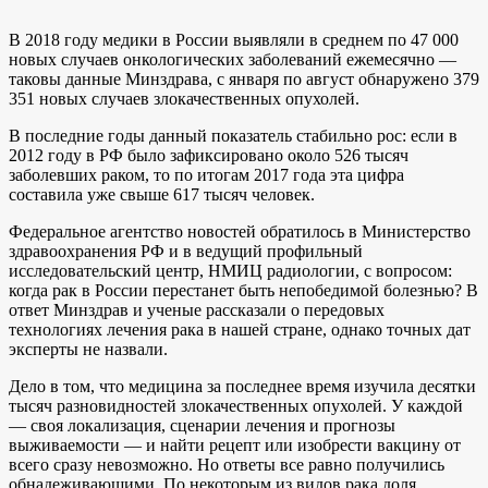
В 2018 году медики в России выявляли в среднем по 47 000
новых случаев онкологических заболеваний ежемесячно —
таковы данные Минздрава, с января по август обнаружено 379
351 новых случаев злокачественных опухолей.
В последние годы данный показатель стабильно рос: если в
2012 году в РФ было зафиксировано около 526 тысяч
заболевших раком, то по итогам 2017 года эта цифра
составила уже свыше 617 тысяч человек.
Федеральное агентство новостей обратилось в Министерство
здравоохранения РФ и в ведущий профильный
исследовательский центр, НМИЦ радиологии, с вопросом:
когда рак в России перестанет быть непобедимой болезнью? В
ответ Минздрав и ученые рассказали о передовых
технологиях лечения рака в нашей стране, однако точных дат
эксперты не назвали.
Дело в том, что медицина за последнее время изучила десятки
тысяч разновидностей злокачественных опухолей. У каждой
— своя локализация, сценарии лечения и прогнозы
выживаемости — и найти рецепт или изобрести вакцину от
всего сразу невозможно. Но ответы все равно получились
обнадеживающими. По некоторым из видов рака доля