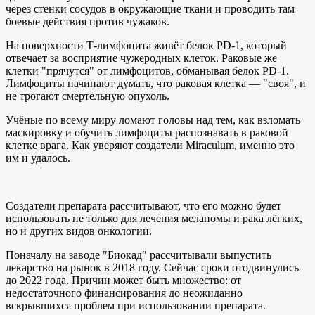
через стенки сосудов в окружающие ткани и проводить там
боевые действия против чужаков.
На поверхности Т-лимфоцита живёт белок PD-1, который
отвечает за восприятие чужеродных клеток. Раковые же
клетки "прячутся" от лимфоцитов, обманывая белок PD-1.
Лимфоциты начинают думать, что раковая клетка — "своя", и
не трогают смертельную опухоль.
Учёные по всему миру ломают головы над тем, как взломать
маскировку и обучить лимфоциты распознавать в раковой
клетке врага. Как уверяют создатели Miraculum, именно это
им и удалось.
Создатели препарата рассчитывают, что его можно будет
использовать не только для лечения меланомы и рака лёгких,
но и других видов онкологии.
Поначалу на заводе "Биокад" рассчитывали выпустить
лекарство на рынок в 2018 году. Сейчас сроки отодвинулись
до 2022 года. Причин может быть множество: от
недостаточного финансирования до неожиданно
вскрывшихся проблем при использовании препарата.