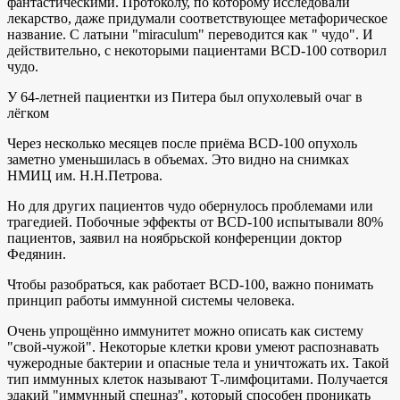
фантастическими. Протоколу, по которому исследовали
лекарство, даже придумали соответствующее метафорическое
название. С латыни "miraculum" переводится как " чудо". И
действительно, с некоторыми пациентами BCD-100 сотворил
чудо.
У 64-летней пациентки из Питера был опухолевый очаг в
лёгком
Через несколько месяцев после приёма BCD-100 опухоль
заметно уменьшилась в объемах. Это видно на снимках
НМИЦ им. Н.Н.Петрова.
Но для других пациентов чудо обернулось проблемами или
трагедией. Побочные эффекты от BCD-100 испытывали 80%
пациентов, заявил на ноябрьской конференции доктор
Федянин.
Чтобы разобраться, как работает BCD-100, важно понимать
принцип работы иммунной системы человека.
Очень упрощённо иммунитет можно описать как систему
"свой-чужой". Некоторые клетки крови умеют распознавать
чужеродные бактерии и опасные тела и уничтожать их. Такой
тип иммунных клеток называют Т-лимфоцитами. Получается
эдакий "иммунный спецназ", который способен проникать