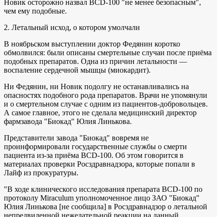
Новик осторожно назвал BCD-100 "не менее безопасным",
чем ему подобные.
2. Летальный исход, о котором умолчали
В ноябрьском выступлении доктор Федянин коротко
обмолвился: были описаны смертельные случаи после приёма
подобных препаратов. Одна из причин летальности —
воспаление сердечной мышцы (миокардит).
Ни Федянин, ни Новик подолгу не останавливались на
опасностях подобного рода препаратов. Врачи не упомянули
и о смертельном случае с одним из пациентов-добровольцев.
А самое главное, этого не сделала медицинский директор
фармзавода "Биокад" Юлия Линькова.
Представители завода "Биокад" вовремя не
проинформировали государственные службы о смерти
пациента из-за приёма BCD-100. Об этом говорится в
материалах проверки Росздравнадзора, которые попали в
Лайф из прокуратуры.
"В ходе клинического исследования препарата BCD-100 по
протоколу Miraculum уполномоченное лицо ЗАО "Биокад"
Юлия Линькова [не сообщила] в Росздравнадзор о летальной
непредвиденной нежелательной реакции на данный