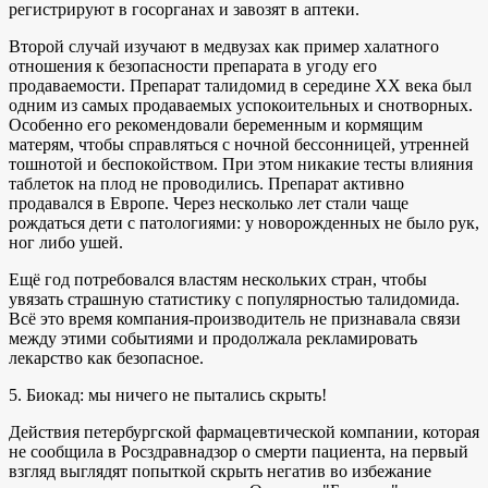
регистрируют в госорганах и завозят в аптеки.
Второй случай изучают в медвузах как пример халатного
отношения к безопасности препарата в угоду его
продаваемости. Препарат талидомид в середине ХХ века был
одним из самых продаваемых успокоительных и снотворных.
Особенно его рекомендовали беременным и кормящим
матерям, чтобы справляться с ночной бессонницей, утренней
тошнотой и беспокойством. При этом никакие тесты влияния
таблеток на плод не проводились. Препарат активно
продавался в Европе. Через несколько лет стали чаще
рождаться дети с патологиями: у новорожденных не было рук,
ног либо ушей.
Ещё год потребовался властям нескольких стран, чтобы
увязать страшную статистику с популярностью талидомида.
Всё это время компания-производитель не признавала связи
между этими событиями и продолжала рекламировать
лекарство как безопасное.
5. Биокад: мы ничего не пытались скрыть!
Действия петербургской фармацевтической компании, которая
не сообщила в Росздравнадзор о смерти пациента, на первый
взгляд выглядят попыткой скрыть негатив во избежание