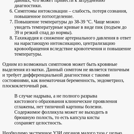
данных, что может привести к затруднению
диагностики.
Симптомы интоксикации – слабость, потеря сознания,
повышенное потоотделение.
Повышение температуры до 38-39 °С. Чаще можно
увидеть температурные кривые в виде пик (подъем до
39 и резкий спад до нормы).
Тахикардия и снижение артериального давления в ответ
на нарастающую интоксикацию, централизацию
кровообращения вследствие кровотечения и повышение
температуры.
Одним из возможных симптомов может быть кровяные
выделения из матки. Данный симптом не является типичным
и требует дифференциальной диагностики с такими
состояниями, как внематочная беременность, эндометриоз,
плоскоклеточный рак.
В случае надрыва, а не полного разрыва
кистозного образования клинические проявления
сглажены, нет типичной картины болезни.
Содержимое фолликула может не выходить в
брюшную полость, то есть капсула кисты
сохраняет целостность.
Необходимо экстренное УЗИ органов малого таза с целью