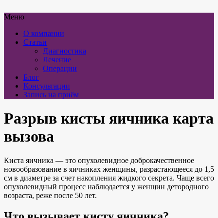
Меню
О компании
Статьи
Диагностика
Лечение
Операции
Блог
Консультации
Запись на приём
Разрыв кисты яичника карта
вызова
Киста яичника — это опухолевидное доброкачественное
новообразование в яичниках женщины, разрастающееся до 1,5
см в диаметре за счет накопления жидкого секрета. Чаще всего
опухолевидный процесс наблюдается у женщин детородного
возраста, реже после 50 лет.
Что вызывает кисту яичника?