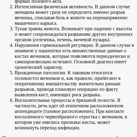
формах полового акта.
Интенсивная физическая активность. В данном случае
женщина может сразу не определить именно разрыв
яичника, списывая боль в животе на перенапряжение
мышечного каркаса.
Тупая травма живота. Возникает при падении с высоты
и может сопровождаться разрывами других внутренних
органов (селезенка, печень, мочевой пузырь).
Нарушения гормональной регуляции. В данном случае в
анамнезе у пациентки есть множественные данные о
кистах яичников, которые появляются периодически и
самопроизвольно исчезают. Основной диагноз имеет
хронический характер.
Врожденные патологии. К таковым относится
поликистоз яичников и, как правило, прибегают к
оперативному вмешательству значительно раньше
разрывов, проводя плановую операцию по факту
выявления кист, имеющих риск разрыва.
Воспалительные процессы в брюшной полости. В
частности, речь идет об атипичном расположенном
аппендиците (тазовое расположение). При контакте
воспаленного червеобразного отростка с яичником, в
котором уже имелись признаки кисты, может
возникнуть переход инфекции.