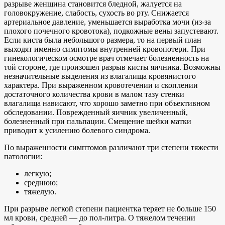
разрыве женщина становится бледной, жалуется на
головокружение, слабость, сухость во рту. Снижается
артериальное давление, уменьшается выработка мочи (из-за
плохого почечного кровотока), подкожные вены запустевают.
Если киста была небольшого размера, то на первый план
выходят именно симптомы внутренней кровопотери. При
гинекологическом осмотре врач отмечает болезненность на
той стороне, где произошел разрыв кисты яичника. Возможны
незначительные выделения из влагалища кровянистого
характера. При выраженном кровотечении и скоплении
достаточного количества крови в малом тазу стенки
влагалища нависают, что хорошо заметно при объективном
обследовании. Поврежденный яичник увеличенный,
болезненный при пальпации. Смещение шейки матки
приводит к усилению болевого синдрома.
По выраженности симптомов различают три степени тяжести
патологии:
легкую;
среднюю;
тяжелую.
При разрыве легкой степени пациентка теряет не больше 150
мл крови, средней — до пол-литра. О тяжелом течении