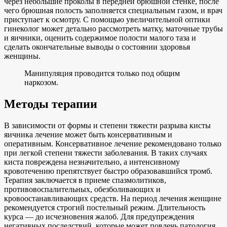
через небольшие проколы в передней брюшной стенке, после
чего брюшная полость заполняется специальным газом, и врач
приступает к осмотру. С помощью увеличительной оптики
гинеколог может детально рассмотреть матку, маточные трубы
и яичники, оценить содержимое полости малого таза и
сделать окончательные выводы о состоянии здоровья
женщины.
Манипуляция проводится только под общим
наркозом.
Методы терапии
В зависимости от формы и степени тяжести разрыва кисты
яичника лечение может быть консервативным и
оперативным. Консервативное лечение рекомендовано только
при легкой степени тяжести заболевания. В таких случаях
киста повреждена незначительно, а интенсивному
кровотечению препятствует быстро образовавшийся тромб.
Терапия заключается в приеме спазмолитиков,
противовоспалительных, обезболивающих и
кровоостанавливающих средств. На период лечения женщине
рекомендуется строгий постельный режим. Длительность
курса — до исчезновения жалоб. Для предупреждения
негативных последствий, которые может повлечь патология,