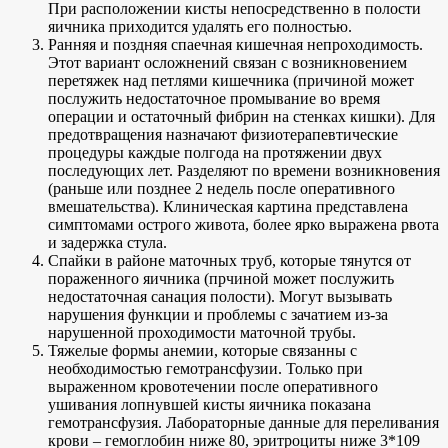
При расположении кисты непосредственно в полости
яичника приходится удалять его полностью.
Ранняя и поздняя спаечная кишечная непроходимость.
Этот вариант осложнений связан с возникновением
перетяжек над петлями кишечника (причиной может
послужить недостаточное промывание во время
операции и остаточный фибрин на стенках кишки). Для
предотвращения назначают физиотерапевтические
процедуры каждые полгода на протяжении двух
последующих лет. Разделяют по времени возникновения
(раньше или позднее 2 недель после оперативного
вмешательства). Клиническая картина представлена
симптомами острого живота, более ярко выражена рвота
и задержка стула.
Спайки в районе маточных труб, которые тянутся от
пораженного яичника (прчиной может послужить
недостаточная санация полости). Могут вызывать
нарушения функции и проблемы с зачатием из-за
нарушенной проходимости маточной трубы.
Тяжелые формы анемии, которые связанны с
необходимостью гемотрансфузии. Только при
выраженном кровотечении после оперативного
ушивания лопнувшей кисты яичника показана
гемотрансфузия. Лабораторные данные для переливания
крови – гемоглобин ниже 80, эритроциты ниже 3*109