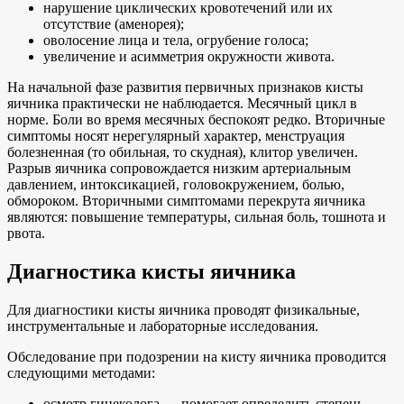
нарушение циклических кровотечений или их
отсутствие (аменорея);
оволосение лица и тела, огрубение голоса;
увеличение и асимметрия окружности живота.
На начальной фазе развития первичных признаков кисты
яичника практически не наблюдается. Месячный цикл в
норме. Боли во время месячных беспокоят редко. Вторичные
симптомы носят нерегулярный характер, менструация
болезненная (то обильная, то скудная), клитор увеличен.
Разрыв яичника сопровождается низким артериальным
давлением, интоксикацией, головокружением, болью,
обмороком. Вторичными симптомами перекрута яичника
являются: повышение температуры, сильная боль, тошнота и
рвота.
Диагностика кисты яичника
Для диагностики кисты яичника проводят физикальные,
инструментальные и лабораторные исследования.
Обследование при подозрении на кисту яичника проводится
следующими методами:
осмотр гинеколога — помогает определить степень