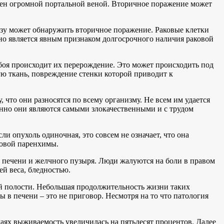
бжен огромной портальной веной. Вторичное поражение может
.
разу может обнаружить вторичное поражение. Раковые клетки
оно является явным признаком долгосрочного наличия раковой
боя происходит их перерождение. Это может происходить под
ю ткань, повреждение стенки которой приводит к
 что они разносятся по всему организму. Не всем им удается
енно они являются самыми злокачественными и с трудом
 опухоль одиночная, это совсем не означает, что она
ровой паренхимы.
 печени и желчного пузыря. Люди жалуются на боли в правом
й веса, бледностью.
й полости. Небольшая продолжительность жизни таких
в печени – это не приговор. Несмотря на то что патология
чаях выживаемость увеличилась на пятьдесят процентов. Далее