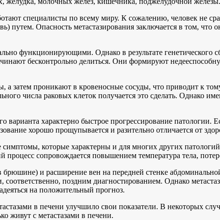
х, желудка, молочных желез, кишечника, поджелудочной железы
аботают специалисты по всему миру. К сожалению, человек не с
ь) путем. Опасность метастазирования заключается в том, что 
ально функционирующими. Однако в результате генетического с
ачинают бесконтрольно делиться. Они формируют недееспособну
 а затем проникают в кровеносные сосуды, что приводит к тому,
ьного числа раковых клеток получается это сделать. Однако им
варианта характерно быстрое прогрессирование патологии. Если
зование хорошо прощупывается и разительно отличается от здо
 симптомы, которые характерны и для многих других патологий
й процесс сопровождается повышением температура тела, потере
в брюшине) и расширение вен на передней стенке абдоминально
соответственно, поздним диагностированием. Однако метастазы 
адеяться на положительный прогноз.
етастазами в печени улучшило свои показатели. В некоторых слу
ко живут с метастазами в печени.