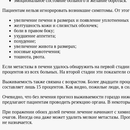
эмоциональное состояние больного и желание бороться.
Пациентам нельзя игнорировать возникшие симптомы. От этого
увеличение печени в размерах и появление уплотненных 
желтушность кожи и слизистых оболочек;
боли в правом боку;
ухудшение аппетита;
похудение;
увеличение живота в размерах;
носовые кровотечения;
тошнота, рвота.
Если метастазы в печени удалось обнаружить на первой стадии
процентов из всех больных. На второй стадии эти показатели с
Выживаемость также связана с возрастом. Более двадцати проце
составляет лишь 15 процентов. Как видно, пожилые люди, в си
Очевидно, что без лечения прогноз выживаемости гораздо ниж
предлагают пациентам проводить резекцию органа. В некоторы
При поражении обоих долей печени лечение начинают с хими
очагов. Иногда она даже может удалить мелкие метастазы. Прог
не назначается.