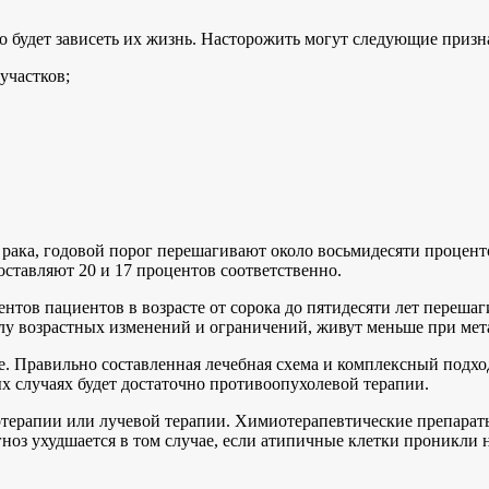
 будет зависеть их жизнь. Насторожить могут следующие призн
участков;
 рака, годовой порог перешагивают около восьмидесяти процент
оставляют 20 и 17 процентов соответственно.
нтов пациентов в возрасте от сорока до пятидесяти лет перешаги
лу возрастных изменений и ограничений, живут меньше при мета
е. Правильно составленная лечебная схема и комплексный подхо
х случаях будет достаточно противоопухолевой терапии.
отерапии или лучевой терапии. Химиотерапевтические препара
ноз ухудшается в том случае, если атипичные клетки проникли н