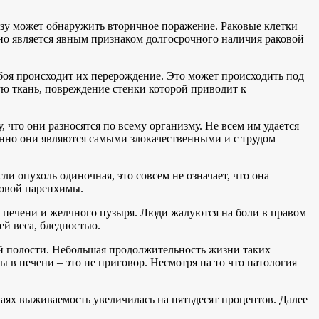
.
разу может обнаружить вторичное поражение. Раковые клетки
оно является явным признаком долгосрочного наличия раковой
боя происходит их перерождение. Это может происходить под
ю ткань, повреждение стенки которой приводит к
 что они разносятся по всему организму. Не всем им удается
енно они являются самыми злокачественными и с трудом
 опухоль одиночная, это совсем не означает, что она
ровой паренхимы.
 печени и желчного пузыря. Люди жалуются на боли в правом
й веса, бледностью.
й полости. Небольшая продолжительность жизни таких
в печени – это не приговор. Несмотря на то что патология
чаях выживаемость увеличилась на пятьдесят процентов. Далее