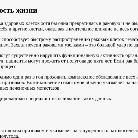
ость жизни
тва здоровых клеток хотя бы одна превратилась в раковую и не б
ебя и другие клетки, оказывая значительное влияние на весь орг
о способствует быстрому распространению раковых клеток гема
низм. Захват печени раковыми узелками – это большой удар по з
огут существенно нарушить функциональную активность органа.
, пациенты могут прожить от полугода до пяти лет. Если рак бы
процесс.
димо один раз в год проходить комплексное обследование всех 
 признаков. Возникновение симптомов обычно указывает на нал
ных печеночных метастазов.
цированный специалист на основании таких данных:
тся плохим признаком и указывает на запущенность патологическ
полугода.