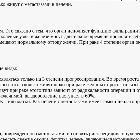
ко живут с метастазами в печени.
. Это связано с тем, что орган исполняет функцию фильтрации 
ухолевые узлы в железе могут длительное время не проявлять с
е мешают нормальному оттоку желчи. При раке 4 степени орган
ие виды:
вляться только на 3 степени прогрессирования. Во время роста 
ого того, сколько живут люди при раке желчных проток показыв
ивут при раке этого типа зависит от радикальности операции и 
 излечимой, выздоровление наступает в 60%.
ЖКТ или матки. Рак печени с метастазами имеет самый неблагоп
, поврежденного метастазами, и снизить риск рецидива опухолей
съедать свежие овощи, фрукты, зелень, являющиеся источником