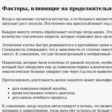
Факторы, влияющие на продолжительн
Когда в организме случается несчастье, и из большого множес
запускает рост опухоли. Постепенно она приспосабливает под с
Каждую минуту печень обрабатывает полтора литра крови. Эт
количество токсических веществ, которые отравляют весь орга
Атипичные клетки быстро развиваются и в кратчайшие сроки м
Специалисты утверждают, что в зависимости от степени тяжести
смогут. К сожалению, это уже бесконтрольный и необратимый 
Пациентам, которые были излечены от раковой опухоли, необхо
который был обнаружен еще до появления первых клинических
онкологические больные умирают уже через год после выявлен
Прогнозировать длительность жизни пациента может квалифи
дата появления первой жалобы;
время постановки точного диагноза;
дата начала лечебного процесса.
К сожалению, когда опухоль метастазирует в печень, это являе
операции и химиотерапии, тогда жить ему осталось не больше 