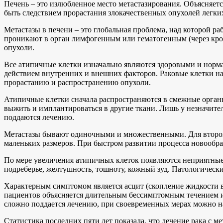
Печень – это излюбленное место метастазирования. Объясняетс
быть следствием прорастания злокачественных опухолей легки
Метастазы в печени – это глобальная проблема, над которой р
проникают в орган лимфогенным или гематогенным (через кров
опухоли.
Все атипичные клетки изначально являются здоровыми и норм
действием внутренних и внешних факторов. Раковые клетки н
прорастанию и распространению опухоли.
Атипичные клетки сначала распространяются в смежные органы,
выжить и имплантироваться в другие ткани. Лишь у незначител
поддаются лечению.
Метастазы бывают одиночными и множественными. Для второго 
маленьких размеров. При быстром развитии процесса новообра
По мере увеличения атипичных клеток появляются неприятные
подреберье, желтушность, тошноту, кожный зуд. Патологически
Характерным симптомом является асцит (скопление жидкости 
пациентов объясняется длительным бессимптомным течением и, 
сложно поддается лечению, при своевременных мерах можно н
Статистика последних пяти лет показала, что лечение рака с м