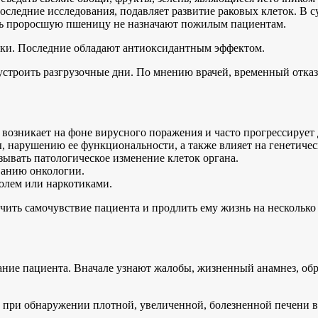
последние исследования, подавляет развитие раковых клеток. В 
сть проросшую пшеницу не назначают пожилым пациентам.
соки. Последние обладают антиоксидантным эффектом.
устроить разгрузочные дни. По мнению врачей, временный отказ
озникает на фоне вирусного поражения и часто прогрессирует д
, нарушению ее функциональности, а также влияет на генетическ
ывать патологическое изменение клеток органа.
ванию онкологии.
олем или наркотиками.
чить самочувствие пациента и продлить ему жизнь на несколько
вание пациента. Вначале узнают жалобы, жизненный анамнез, о
ра при обнаружении плотной, увеличенной, болезненной печени 