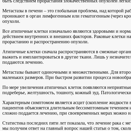
быть следствием прорастания злокачественных опухолей легки
Метастазы в печени – это глобальная проблема, над которой р
проникают в орган лимфогенным или гематогенным (через кров
опухоли.
Все атипичные клетки изначально являются здоровыми и норм
действием внутренних и внешних факторов. Раковые клетки н
прорастанию и распространению опухоли.
Атипичные клетки сначала распространяются в смежные органы,
выжить и имплантироваться в другие ткани. Лишь у незначител
поддаются лечению.
Метастазы бывают одиночными и множественными. Для второго 
маленьких размеров. При быстром развитии процесса новообра
По мере увеличения атипичных клеток появляются неприятные
подреберье, желтушность, тошноту, кожный зуд. Патологически
Характерным симптомом является асцит (скопление жидкости 
пациентов объясняется длительным бессимптомным течением и, 
сложно поддается лечению, при своевременных мерах можно н
Статистика последних пяти лет показала, что лечение рака с м
мы получим ответ на главный вопрос нашей статьи о том, сколь