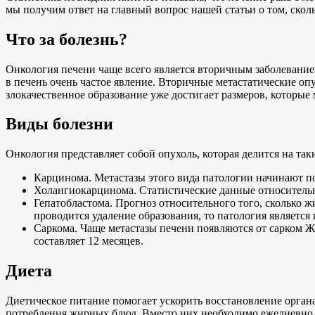
мы получим ответ на главный вопрос нашей статьи о том, сколь
Что за болезнь?
Онкология печени чаще всего является вторичным заболеванием
в печень очень частое явление. Вторичные метастатические оп
злокачественное образование уже достигает размеров, которы
Виды болезни
Онкология представляет собой опухоль, которая делится на так
Карцинома. Метастазы этого вида патологии начинают поя
Холангиокарцинома. Статистические данные относительн
Гепатобластома. Прогноз относительного того, сколько ж
проводится удаление образования, то патология является
Саркома. Чаще метастазы печени появляются от сарком 
составляет 12 месяцев.
Диета
Диетическое питание помогает ускорить восстановление органа
потребления жирных блюд. Вместо них необходимо ежедневно 