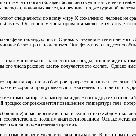
я это тем, что орган обладает большой сосудистой сетью и сна
х, желудка, молочных желез, кишечника, поджелудочной железы
аботают специалисты по всему миру. К сожалению, человек не с
ь) путем. Опасность метастазирования заключается в том, что 
ально функционирующими. Однако в результате генетического с
ачинают бесконтрольно делиться. Они формируют недееспособну
 а затем проникают в кровеносные сосуды, что приводит к тому,
ьного числа раковых клеток получается это сделать. Однако им
варианта характерно быстрое прогрессирование патологии. Если
зование хорошо прощупывается и разительно отличается от здо
 симптомы, которые характерны и для многих других патологий
й процесс сопровождается повышением температура тела, потере
в брюшине) и расширение вен на передней стенке абдоминально
соответственно, поздним диагностированием. Однако метастазы 
адеяться на положительный прогноз.
етастазами в печени улучшило свои показатели. В некоторых слу