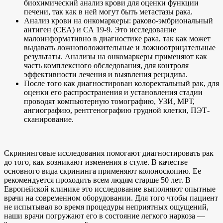
биохимический анализ крови для оценки функции
печени, так как в ней могут быть метастазы рака.
Анализ крови на онкомаркеры: раково-эмбриональный
антиген (СЕА) и СА 19-9. Это исследование
малоинформативно в диагностике рака, так как может
выдавать ложноположительные и ложноотрицательные
результаты. Анализы на онкомаркеры применяют как
часть комплексного обследования, для контроля
эффективности лечения и выявления рецидива.
После того как диагностирован колоректальный рак, для
оценки его распространения и установления стадии
проводят компьютерную томографию, УЗИ, МРТ,
ангиографию, рентгенографию грудной клетки, ПЭТ-
сканирование.
Скрининговые исследования помогают диагностировать рак
до того, как возникают изменения в стуле. В качестве
основного вида скрининга применяют колоноскопию. Ее
рекомендуется проходить всем людям старше 50 лет. В
Европейской клинике это исследование выполняют опытные
врачи на современном оборудовании. Для того чтобы пациент
не испытывал во время процедуры неприятных ощущений,
наши врачи погружают его в состояние легкого наркоза —