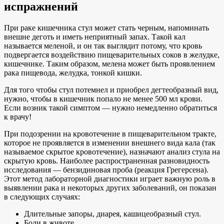
испражнений
При раке кишечника стул может стать черным, напоминать
внешне деготь и иметь неприятный запах. Такой кал
называется меленой, и он так выглядит потому, что кровь
подвергается воздействию пищеварительных соков в желудке,
кишечнике. Таким образом, мелена может быть проявлением
рака пищевода, желудка, тонкой кишки.
Для того чтобы стул потемнел и приобрел дегтеобразный вид,
нужно, чтобы в кишечник попало не менее 500 мл крови.
Если возник такой симптом — нужно немедленно обратиться
к врачу!
При подозрении на кровотечение в пищеварительном тракте,
которое не проявляется в изменении внешнего вида кала (так
называемое скрытое кровотечение), назначают анализ стула на
скрытую кровь. Наиболее распространенная разновидность
исследования — бензидиновая проба (реакция Грегерсена).
Этот метод лабораторной диагностики играет важную роль в
выявлении рака и некоторых других заболеваний, он показан
в следующих случаях:
Длительные запоры, диарея, кашицеобразный стул.
Боли в животе.