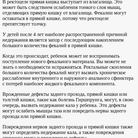
В ректоцеле прямая кишка выступает из влагалища. Это
может быть следствием ослабления тонкого слоя мышц,
отделяющих прямую кишку от влагалища. Фекалии могут
оставаться в прямой кишке, потому что ректоцеле
препятствует толчку.
У детей после 4 лет наиболее распространенной причиной
недержания является запор с последующим накоплением
большого количества фекалий в прямой кишке.
Когда это происходит, ребенок может не воспринимать
поступление нового фекального материала. Вы можете не
знать о необходимости испражняться. Ректальные скопления
большого количества фекалий могут вызвать хроническое
расслабление внутреннего и наружного анального сфинктера
с потерей наиболее жидкого фекального компонента.
Врожденные дефекты заднего прохода, прямой кишки или
толстой кишки, такие как болезнь Гиршпрунга, могут, в свою
очередь, вызвать недержание кала у ребенка. Эти дефекты
могут ослабить мышцы таза или повредить нервы заднего
прохода или прямой кишки.
Повреждения нервов заднего прохода и прямой кишки также
могут определять недержание кала, а также повреждения
спинного мозга и врожденные дефекты.