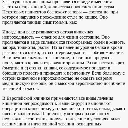
Зачастую рак кишечника проявляется в виде изменения
частоты испражнений, количества и консистенции стула.
Некоторых пациентов беспокоят запоры — состояние, при
котором нарушено прохождение стула по кишке. Оно
проявляется такими симптомами, как:
Иногда при раке развивается острая кишечная
непроходимость — опасное для жизни состояние. Оно
проявляется в виде сильных схваткообразных болей в животе,
запора, тошноты, рвоты. Из-за падения уровня белка в крови
развиваются отеки, из-за потери жидкости — обезвоживание.
В кишечнике начинается гниение, токсичные продукты
поступают в кровь и отравляют организм. Развивается некроз
(омертвение) стенки кишки, ее содержимое попадает в
брюшную полость и приводит к перитониту. Если больному с
острой кишечной непроходимостью не оказать вовремя
медицинскую помощь, он с высокой вероятностью погибнет в
течение 4–6 часов.
В Европейской клинике применяются все виды лечения
кишечной непроходимости. Наши хирурги выполняют
операции на кишечнике, устанавливают стенты, накладывают
илео- и колостомы. Пациенты, у которых развиваются
неотложные состояния, получают лечение в условиях палат
реанимации и интенсивной терапии, оснащенных