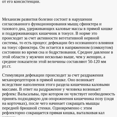
от его консистенции.
Механизм развития болезни состоит в нарушении
согласованного функционирования мышц сфинктера и
тазового дна, удерживающих каловые массы в прямой кишке
и поддерживающих кишечник в тонусе. В норме это
происходит за счет активности вегетативной нервной
системы, то есть процесс дефекации без осознанного влияния
на тонус сфинктера. Он остается в напряженном (сомкнутом)
состоянии во время сна и бодрствования. Среднее давление в
этой области у мужчин несколько выше, чем у женщин, а
средние показатели этой величины составляют 50-120 мм
рт.ст.
Стимуляция дефекации происходит за счет раздражения
механорецепторов в прямой кишке. Оно возникает
вследствие наполнения этого раздела кишечника каловыми
массами. В ответ на раздражение у человека возникает
рефлекс Вальсальвы, при котором он чувствует необходимость
принять подходящую для опорожнения кишечника позу (сидя
на корточках), после чего начинает сокращать мышцы
передней брюшной стенки. Одновременно с этим
рефлекторно сокращается прямая кишка, выталкивая кал