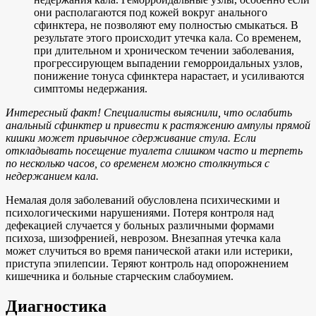
они располагаются под кожей вокруг анального
сфинктера, не позволяют ему полностью смыкаться. В
результате этого происходит утечка кала. Со временем,
при длительном и хроническом течении заболевания,
прогрессирующем выпадении геморроидальных узлов,
понижение тонуса сфинктера нарастает, и усиливаются
симптомы недержания.
Интересный факт! Специалисты выяснили, что ослабить
анальный сфинктер и привести к растяжению ампулы прямой
кишки может привычное сдерживание стула. Если
откладывать посещение туалета слишком часто и терпеть
по несколько часов, со временем можно столкнуться с
недержанием кала.
Немалая доля заболеваний обусловлена психическими и
психологическими нарушениями. Потеря контроля над
дефекацией случается у больных различными формами
психоза, шизофренией, неврозом. Внезапная утечка кала
может случиться во время панической атаки или истерики,
приступа эпилепсии. Теряют контроль над опорожнением
кишечника и больные старческим слабоумием.
Диагностика