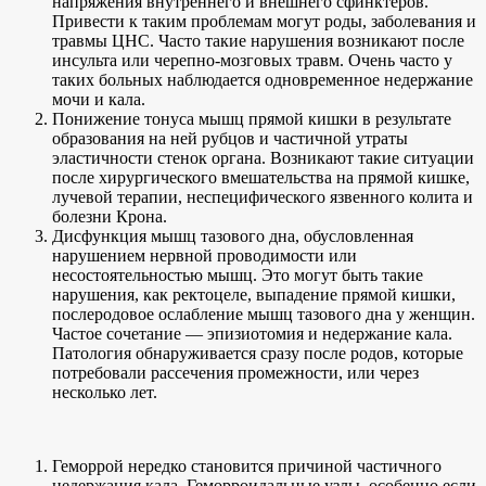
напряжения внутреннего и внешнего сфинктеров.
Привести к таким проблемам могут роды, заболевания и
травмы ЦНС. Часто такие нарушения возникают после
инсульта или черепно-мозговых травм. Очень часто у
таких больных наблюдается одновременное недержание
мочи и кала.
Понижение тонуса мышц прямой кишки в результате
образования на ней рубцов и частичной утраты
эластичности стенок органа. Возникают такие ситуации
после хирургического вмешательства на прямой кишке,
лучевой терапии, неспецифического язвенного колита и
болезни Крона.
Дисфункция мышц тазового дна, обусловленная
нарушением нервной проводимости или
несостоятельностью мышц. Это могут быть такие
нарушения, как ректоцеле, выпадение прямой кишки,
послеродовое ослабление мышц тазового дна у женщин.
Частое сочетание — эпизиотомия и недержание кала.
Патология обнаруживается сразу после родов, которые
потребовали рассечения промежности, или через
несколько лет.
Геморрой нередко становится причиной частичного
недержания кала. Геморроидальные узлы, особенно если