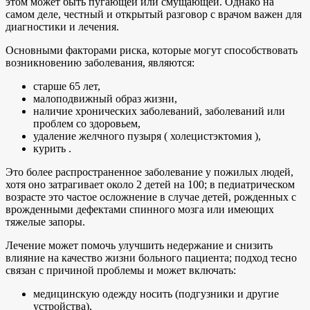
этом может быть пугающей или смущающей. Однако на
самом деле, честный и открытый разговор с врачом важен для
диагностики и лечения.
Основными факторами риска, которые могут способствовать
возникновению заболевания, являются:
старше 65 лет,
малоподвижный образ жизни,
наличие хронических заболеваний, заболеваний или
проблем со здоровьем,
удаление желчного пузыря ( холецистэктомия ),
курить .
Это более распространенное заболевание у пожилых людей,
хотя оно затрагивает около 2 детей на 100; в педиатрическом
возрасте это частое осложнение в случае детей, рожденных с
врожденными дефектами спинного мозга или имеющих
тяжелые запоры.
Лечение может помочь улучшить недержание и снизить
влияние на качество жизни больного пациента; подход тесно
связан с причиной проблемы и может включать:
медицинскую одежду носить (подгузники и другие
устройства),