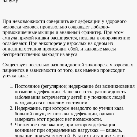
наружу.
При невозможности совершить акт дефекации у здорового
человека человек произвольно сокращает лобково-
прямокишечные мышцы и анальный сфинктер. При этом
ампула прямой кишки расширяется, позывы к опорожнению
ослабевают. При энкопорезе у взрослых на одном из
описанных этапов происходит сбой, и каловые массы
беспрепятственно выходят из ануса.
Существует несколько разновидностей энкопореза у взрослых
пациентов в зависимости от того, как именно происходит
утечка кала:
Постоянное (регулярное) недержание без возникновения
позывов к дефекации. Чаще всего эта разновидность
заболевания встречается у детей и у пожилых людей,
находящихся в тяжелом состоянии.
Недержание, при котором незадолго до утечки кала
больной ощущает позывы к дефекации, однако
задержать этот процесс нет возможности.
Частичное недержание, при котором дефекация
возникает при определенных нагрузках — кашель,
чихание, подъем тяжестей. В таких ситуациях часто