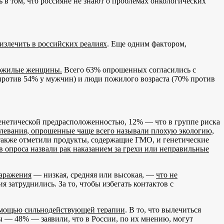
ь в том, что россияне не знают о проблемах онкологических
излечить в российских реалиях
. Еще одним фактором,
 пожилые женщины.
Всего 63% опрошенных согласились с
против 54% у мужчин) и люди пожилого возраста (70% против
генетической предрасположенностью, 12% — что в группе риска
олевания, опрошенные чаще всего называли плохую экологию,
 также отметили продукты, содержащие ГМО, и генетические
 опроса назвали рак наказанием за грехи или неправильные
заражения
— низкая, средняя или высокая, —
что не
ия затруднились. За то, чтобы избегать контактов с
помощью сильнодействующей терапии
. В то, что вылечиться
ы — 48% — заявили, что в России, по их мнению, могут