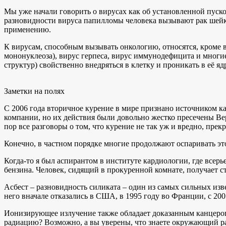
Мы уже начали говорить о вирусах как об установленной пуск
разновидности вируса папилломы человека вызывают рак шейки 
применению.
К вирусам, способным вызывать онкологию, относятся, кроме 
мононуклеоза), вирус герпеса, вирус иммунодефицита и многие
структур) свойственно внедряться в клетку и проникать в её яд
Заметки на полях
С 2006 года вторичное курение в мире признано источником к
компании, но их действия были довольно жестко пресечены В
пор все разговоры о том, что курение не так уж и вредно, прек
Конечно, в частном порядке многие продолжают оспаривать э
Когда-то я был аспирантом в институте кардиологии, где всерь
бензина. Человек, сидящий в прокуренной комнате, получает ст
Асбест – разновидность силиката – один из самых сильных из
него вначале отказались в США, в 1995 году во Франции, с 20
Ионизирующее излучение также обладает доказанным канцерог
радиацию? Возможно, а вы уверены, что знаете окружающий рад