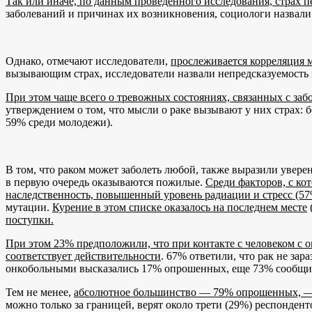
Так или иначе, по данным проведенного исследования, страх пе
заболеваний и причинах их возникновения, социологи назвали
Однако, отмечают исследователи,
прослеживается корреляция м
вызывающим страх, исследователи назвали непредсказуемость 
При этом чаще всего о тревожных состояниях, связанных с за
утверждением о том, что мысли о раке вызывают у них страх
59% среди молодежи).
В том, что раком может заболеть любой, также выразили увер
в первую очередь оказываются пожилые.
Среди факторов, с ко
наследственность, повышенный уровень радиации и стресс (57
мутации.
Курение в этом списке оказалось на последнем месте
поступки.
При этом 23% предположили, что при контакте с человеком с 
соответствует действительности
. 67% ответили, что рак не зар
онкобольными высказались 17% опрошенных, еще 73% сообщили
Тем не менее,
абсолютное большинство — 79% опрошенных, — с
можно только за границей, верят около трети (29%) респонден