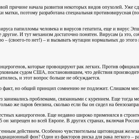
овой причине начала развития некоторых видов опухолей. Уже с
матки, поэтому разработана специальная противовирусная (по с
вируса папилломы человека и вирусов гепатита, еще и вирус Э
 другие. И тут механизм достаточно понятен. Вирусам (а это, 
ро – (своего-то нет!) – и вызывать мутации нормальных до этого 
анцерогенов, которые провоцируют рак легких. Против официаль
ерховным судом США, постановившим, что действия производит
ратились, и этот вопрос больше не обсуждается.
то факт, но общий принцип сомнению не подлежит. Слишком мн
ез занимались проблемами, связанными с курением. Еще тогда ме
олько же паров бензина, сколько если бы он сидел на бензозапра
вестных канцерогенов. Еще недавно широко применялся в строит
05 он запрещен во всей Европе. В других странах, включая Росс
енным действием. Особенно чувствительны щитовидная железа,
иационный фон? Один из факторов риска для рака легкого – рад