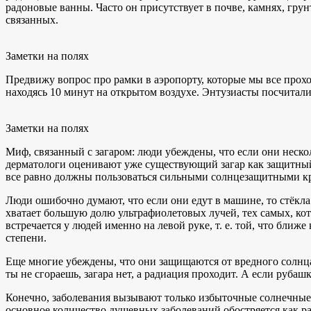
радоновые ванны. Часто он присутствует в почве, камнях, гру
связанных.
Заметки на полях
Предвижу вопрос про рамки в аэропорту, которые мы все прох
находясь 10 минут на открытом воздухе. Энтузиасты посчитали
Заметки на полях
Миф, связанный с загаром: люди убеждены, что если они нескол
дерматологи оценивают уже существующий загар как защитный 
все равно должны пользоваться сильными солнцезащитными к
Люди ошибочно думают, что если они едут в машине, то стёкла 
хватает большую долю ультрафиолетовых лучей, тех самых, ко
встречается у людей именно на левой руке, т. е. той, что бли
степени.
Еще многие убеждены, что они защищаются от вредного солнца
ты не сгораешь, загара нет, а радиация проходит. А если рубаш
Конечно, заболевания вызывают только избыточные солнечные 
основное количество душевных заболеваний обостряется как ра