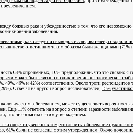
ред раком наблюдается у 6 из 10 россиян
, при этом убежденност
 преувеличением.
ежду боязнью рака и убежденностью в том, что его невозможно 
возникновения заболевания.
болеваниями, как следует из выводов исследователей, говорили
: большинство ответивших таким образом были женщинами (71% 
енность 63% опрошенных, 16% предположили, что это связано с 
торыми может быть связано возникновение онкологического заб
%, 49%, 46% и 42%) соответственно
. Около трети респондентов
(29%). Отвечая на другой вопрос исследователей,
15% участников
онкологическим заболеванием, может существовать вероятность 
азен. Еще 11% ответить на вопрос о степени заразности заболеван
, что не согласны с этим утверждением.
казали, что уверены в том, что лечить заболевание нужно с 
тов, 61% были не согласны с этим утверждением. Около половин