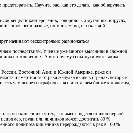
 предотвратить. Научить вас, как это делать, как обнаружить
исок веществ-канцерогенов, говорилось о мутациях, вирусах,
чины онкологии разные, их множество, и за каждой
вдруг начинают бесконтрольно размножаться.
зличным последствиям. Ученые уже многое выяснили в сложной
ли иных отклонениях. А вот почему гены мутируют таким
пе, России, Восточной Азии и Южной Америке, реже он
емость и смертность от рака желудка выше в странах, которые
о есть чем выше географическая широта, чем ближе к полюсам,
 толстого кишечника у тех, кто имеет родственников первой
 например, груди или яичников может достигать 80 %!
венного полипоза кишечника перерождаются в рак в 100 %