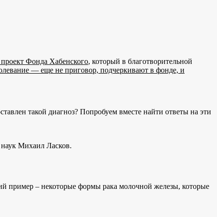
й проект Фонда Хабенского
, который в благотворительной
болевание — еще не приговор, подчеркивают в фонде, и
оставлен такой диагноз? Попробуем вместе найти ответы на эти
 наук Михаил Ласков.
ий пример – некоторые формы рака молочной железы, которые