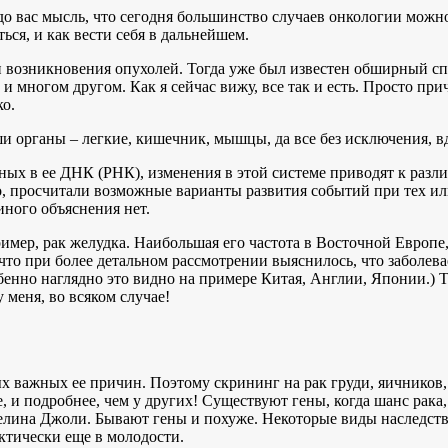
 до вас мысль, что сегодня большинство случаев онкологии можно
ься, и как вести себя в дальнейшем.
ии возникновения опухолей. Тогда уже был известен обширный сп
 многом другом. Как я сейчас вижу, все так и есть. Просто при
ко.
аши органы – легкие, кишечник, мышцы, да все без исключения, 
нных в ее ДНК (РНК), изменения в этой системе приводят к ра
о, просчитали возможные варианты развития событий при тех и
иного объяснения нет.
пример, рак желудка. Наибольшая его частота в Восточной Евро
что при более детальном рассмотрении выяснилось, что заболева
енно наглядно это видно на примере Китая, Англии, Японии.) Т
 меня, во всяком случае!
х важных ее причин. Поэтому скрининг на рак груди, яичников,
и подробнее, чем у других! Существуют гены, когда шанс рака,
желина Джоли. Бывают гены и похуже. Некоторые виды наследст
ктически еще в молодости.