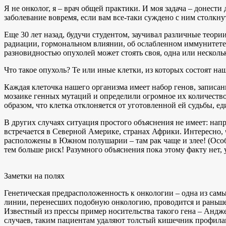
Я не онколог, я – врач общей практики. И моя задача – донести
заболевание вовремя, если вам все-таки суждено с ним столкнут
Еще 30 лет назад, будучи студентом, заучивал различные теор
радиации, гормональном влиянии, об ослабленном иммунитете и
разновидностью опухолей может стоять своя, одна или несколь
Что такое опухоль? Те или иные клетки, из которых состоят н
Каждая клеточка нашего организма имеет набор генов, записа
мозаике генных мутаций и определили огромное их количеств
образом, что клетка отклоняется от уготовленной ей судьбы, ед
В других случаях ситуация простого объяснения не имеет: на
встречается в Северной Америке, странах Африки. Интересно, 
расположены в Южном полушарии – там рак чаще и злее! (Особ
тем больше риск! Разумного объяснения пока этому факту нет, у
Заметки на полях
Генетическая предрасположенность к онкологии – одна из самы
линии, перенесших подобную онкологию, проводится и раньше, 
Известный из прессы пример носительства такого гена – Анд
случаев, таким пациентам удаляют толстый кишечник профила