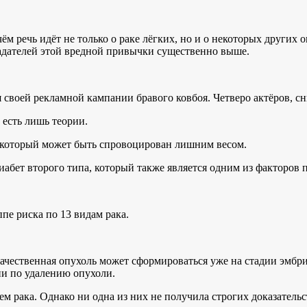
 речь идёт не только о раке лёгких, но и о некоторых других оп
ладателей этой вредной привычки существенно выше.
я своей рекламной кампании бравого ковбоя. Четверо актёров, с
 есть лишь теории.
, который может быть спровоцирован лишним весом.
иабет второго типа, который также является одним из факторов
пе риска по 13 видам рака.
качественная опухоль может сформироваться уже на стадии эмбр
и по удалению опухоли.
м рака. Однако ни одна из них не получила строгих доказательс