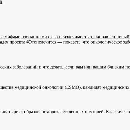
й.
, с мифами, связанными с его неизлечимостью, направлен новы
адач проекта #Этонелечится — показать, что онкологическое за
ческих заболеваний и что делать, если вам или вашим близким п
общества медицинской онкологии (ESMO), кандидат медицинских
ивать риск образования злокачественных опухолей. Классическ