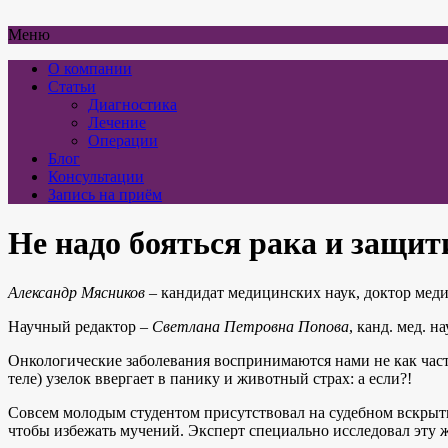
Меню
О компании
Статьи
Диагностика
Лечение
Операции
Блог
Консультации
Запись на приём
Не надо бояться рака и защит
Александр Мясников
– кандидат медицинских наук, доктор ме
Научный редактор –
Светлана Петровна Попова
, канд. мед. 
Онкологические заболевания воспринимаются нами не как част
теле) узелок ввергает в панику и животный страх: а если?!
Совсем молодым студентом присутствовал на судебном вскрытии
чтобы избежать мучений. Эксперт специально исследовал эту ж