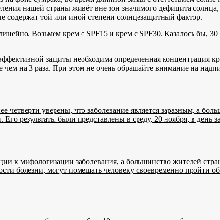
ления нашей страны живёт вне зон значимого дефицита солнца, 
рые содержат той или иной степени солнцезащитный фактор.
инейно. Возьмем крем с SPF15 и крем c SPF30. Казалось бы, 30 
я эффективной защиты необходима определенная концентрация кре
ее чем на 3 раза. При этом не очень обращайте внимание на над
ее четверти уверены, что заболевание является заразным, а бол
. Его результаты были представлены в среду, 20 ноября, в ден
енции к мифологизации заболевания, а большинство жителей стр
ости болезни, могут помешать человеку своевременно пройти об