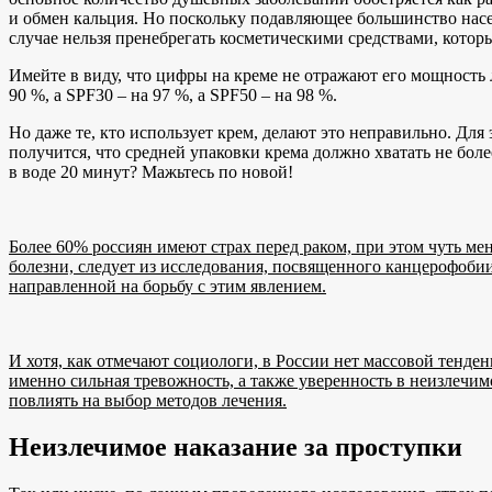
и обмен кальция. Но поскольку подавляющее большинство насе
случае нельзя пренебрегать косметическими средствами, кото
Имейте в виду, что цифры на креме не отражают его мощность л
90 %, а SPF30 – на 97 %, а SPF50 – на 98 %.
Но даже те, кто использует крем, делают это неправильно. Дл
получится, что средней упаковки крема должно хватать не бол
в воде 20 минут? Мажьтесь по новой!
Более 60% россиян имеют страх перед раком, при этом чуть мен
болезни, следует из исследования, посвященного канцерофобии
направленной на борьбу с этим явлением.
И хотя, как отмечают социологи, в России нет массовой тенд
именно сильная тревожность, а также уверенность в неизлечим
повлиять на выбор методов лечения.
Неизлечимое наказание за проступки