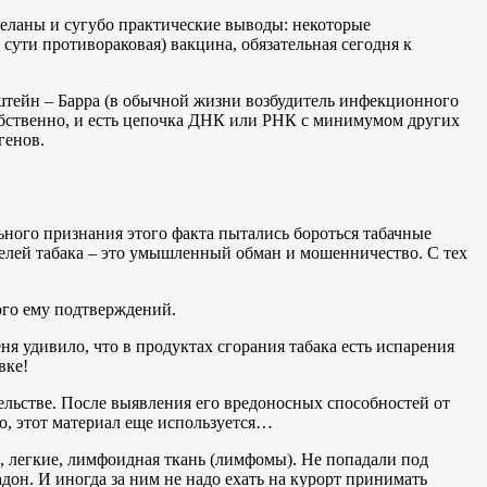
деланы и сугубо практические выводы: некоторые
ути противораковая) вакцина, обязательная сегодня к
пштейн – Барра (в обычной жизни возбудитель инфекционного
собственно, и есть цепочка ДНК или РНК с минимумом других
генов.
ного признания этого факта пытались бороться табачные
елей табака – это умышленный обман и мошенничество. С тех
ого ему подтверждений.
ня удивило, что в продуктах сгорания табака есть испарения
вке!
ельстве. После выявления его вредоносных способностей от
ию, этот материал еще используется…
 легкие, лимфоидная ткань (лимфомы). Не попадали под
он. И иногда за ним не надо ехать на курорт принимать