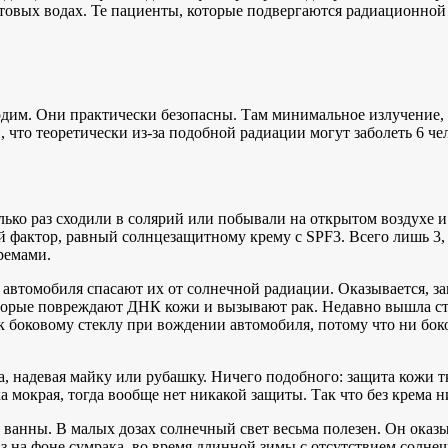
нтовых водах. Те пациенты, которые подвергаются радиационной 
одим. Они практически безопасны. Там минимальное излучение, 
, что теоретически из-за подобной радиации могут заболеть 6 ч
ько раз сходили в солярий или побывали на открытом воздухе и 
фактор, равный солнцезащитному крему с SPF3. Всего лишь 3, 
ремами.
автомобиля спасают их от солнечной радиации. Оказывается, защ
торые повреждают ДНК кожи и вызывают рак. Недавно вышла ста
же к боковому стеклу при вождении автомобиля, потому что ни бо
, надевая майку или рубашку. Ничего подобного: защита кожи т
ка мокрая, тогда вообще нет никакой защиты. Так что без крема н
ванны. В малых дозах солнечный свет весьма полезен. Он оказы
з на фоне сумрака, во время длинной зимы с отсутствием солнеч