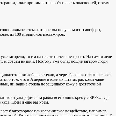
терапии, тоже принимают на себя и часть опасностей, с этим
сопоставимое с тем, которое мы получаем из атмосферы,
еловек из 100 миллионов пассажиров.
уже загорели, то им на пляже ничего не грозит. На самом деле
т. е. совсем низкий. Поэтому уже обладающие загаром люди
ищает только лобовое стекло, а через боковые стекла человек
тья о том, что в Америке в южных штатах рак кожи чаще
ковые, ни задние стекла не защищают кожу в достаточной
канью от ультрафиолета равна всего лишь крему с SPF3… Да,
икуда. Крем и еще раз крем.
вает благотворное психологическое воздействие, например,
ных дней. Без солнечного света нарушается синтез витамина D