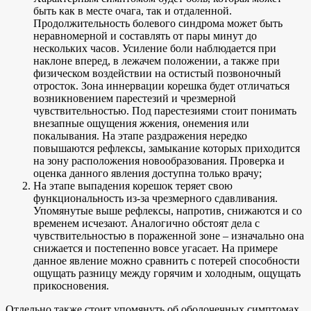
быть как в месте очага, так и отдаленной.
Продолжительность болевого синдрома может быть
неравномерной и составлять от пары минут до
нескольких часов. Усиление боли наблюдается при
наклоне вперед, в лежачем положении, а также при
физическом воздействии на остистый позвоночный
отросток. Зона иннервации корешка будет отличаться
возникновением парестезий и чрезмерной
чувствительностью. Под парестезиями стоит понимать
внезапные ощущения жжения, онемения или
покалывания. На этапе раздражения нередко
повышаются рефлексы, замыкание которых приходится
на зону расположения новообразования. Проверка и
оценка данного явления доступна только врачу;
На этапе выпадения корешок теряет свою
функциональность из-за чрезмерного сдавливания.
Упомянутые выше рефлексы, напротив, снижаются и со
временем исчезают. Аналогично обстоят дела с
чувствительностью в пораженной зоне – изначально она
снижается и постепенно вовсе угасает. На примере
данное явление можно сравнить с потерей способности
ощущать разницу между горячим и холодным, ощущать
прикосновения.
Отдельно также стоит упомянуть об оболочечных симптомах