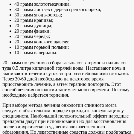
40 грамм золототысячника;
30 грамм листьев с дерева грецкого ореха;
30 грамм ягод жостера;
20 грамм крапивы;
20 грамм душицы;
20 грамм фиалки;
20 грамм череды;
20 грамм конского щавеля;
10 грамм горькой полыни;
10 грамм валерианы.
20 грамм полученного сбора засыпают в термос и наливают
туда 0,5 литра кипяченой горячей воды. Настаивают ночь и
выпивают в течении суток за три раза небольшими глотками.
Через 30-60 дней необходимо на некоторое время
приостановить лечение, а затем терапию повторить. Этот
способ лечения онкологии занимает много времени. Поэтому
необходимо набраться терпения.
При выборе метода лечения онкологии спинного мозга
следует в обязательном порядке проходить консультацию у
специалиста. Наибольший положительный эффект народные
препараты дадут при использовании их для восстановления
после хирургического удаления злокачественного
образования. Но лекарственные средства должны подбираться