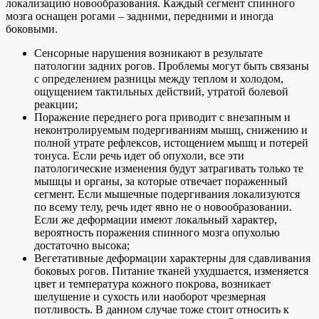
локализацию новообразования. Каждый сегмент спинного
мозга оснащен рогами – задними, передними и иногда
боковыми.
Сенсорные нарушения возникают в результате
патологии задних рогов. Проблемы могут быть связаны
с определением разницы между теплом и холодом,
ощущением тактильных действий, утратой болевой
реакции;
Поражение переднего рога приводит с внезапным и
неконтролируемым подергиваниям мышц, снижению и
полной утрате рефлексов, истощением мышц и потерей
тонуса. Если речь идет об опухоли, все эти
патологические изменения будут затрагивать только те
мышцы и органы, за которые отвечает пораженный
сегмент. Если мышечные подергивания локализуются
по всему телу, речь идет явно не о новообразовании.
Если же деформации имеют локальный характер,
вероятность поражения спинного мозга опухолью
достаточно высока;
Вегетативные деформации характерны для сдавливания
боковых рогов. Питание тканей ухудшается, изменяется
цвет и температура кожного покрова, возникает
шелушение и сухость или наоборот чрезмерная
потливость. В данном случае тоже стоит относить к