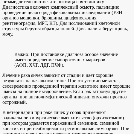
незамедлительно отвезите питомца в ветклинику.
Диагностика включает комплексный осмотр, пальпацию,
проведение целого ряда физикальных исследований (УЗИ
органов мошонки, брюшины, диафоноскопия,
рентгенография, МРТ, КТ). Для исследований клеточной
структуры берутся образцы тканей. Для анализа берут кровь,
мочу.
Важно! При постановке диагноза особое значение
имеет определение сывороточных маркеров
(АФП, ХЧГ, ЛДГ, ПЧФ).
Лечение рака яичек зависит от стадии и дает хорошие
результаты на начальном этапе. При отсутствии метастаз,
своевременно проведенной терапии животное имеет хорошие
шансы на полное выздоровление. Если рак затронул другие
органы, при ангиолимфатической инвазии опухоли прогноз
острожный.
В ветеринарии при раке яичек у собак применяют
радикальное хирургическое вмешательство (орхиэктомию)
при котором удаляется пораженный семенник, семенной
канатик и при необходимости региональные лимфоузлы. При
семиномах очень важно пересечь питающую артерию.