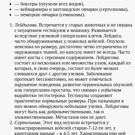
— боксеры (опухоли всех видов),
— веймаранеры и шотландские овчарки (сертолиомы),
— немецкие овчарки (семиномы).
Лейдигома.
Встречается у старых животных и не связана
с опущением тестикулов в мошонку. Развивается
вследствие узелковой гиперплазии клеток Лейдига,
часто обнаруживаемых у пожилых кобелей. Опухоль
невелика по размеру, достаточно четко отграничена от
окружающих тканей, но капсулу имеет не всегда. Часто
имеет кисты с серозным содержанием. Лейдигома
состоит из нескольких или множества узлов, каждый из
которых, в свою очередь, состоит из более мелких
слившихся друг с другом узелков. Заболевание
протекает бессимптомно, но может отмечаться
нарушение поведения, развитие перинеальных опухолей
или гиперплазии простаты, что связано с избытком
выработки тестостерона. Тестикулы сохраняют
практически нормальные размеры. При пальпации в
них можно обнаружить небольшие узелки. Лейдигомы
могут быть как доброкачественными, так и
злокачественными. Метастазов они не дают.
Сертолиома.
Этот вид опухоли встречается у
некастрированных кобелей старше-7-12-ти лет, у
крипторхов раньше – в 4-5 лет. Характерным при ней