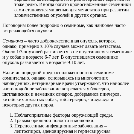
тоже редко. Иногда богато кровоснабженные семенники
сами становятся мишенью для метастазов при развитии
злокачественных опухолей в других органах.
Поговорим более подробно о семиноме, как наиболее часто
встречающейся опухоли.
Семинома
– часто доброкачественная опухоль, которая,
однако, примерно в 10% случаев может давать метастазы.
Около 1/3 опухолей развивается в не опустившемся семеннике
и у собак в возрасте 6-7 лет. В опустившемся семеннике
опухоль развивается в возрасте 9-10 лет.
Наличие породной предрасположенности к семиноме
сомнительно, однако, основываясь на многолетних
наблюдениях, ветеринарные врачи утверждают, что наиболее
часто подобное заболевание встречается у боксеров,
шотландских и немецких овчарок, доберманов пинчеров,
китайских хохлатых собак, той-терьеров, чи-хуа-хуа и
некоторых других пород.
Неблагоприятные факторы окружающей среды.
Травмы брюшной полости и мошонки.
Перенесенные инфекционные заболевания –
лептоспироз, аденовирусная и герпесвирусная