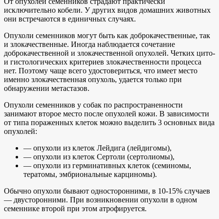
От опухолей семенников страдают практически
исключительно кобели. У других видов домашних животных
они встречаются в единичных случаях.
Опухоли семенников могут быть как доброкачественные, так
и злокачественные. Иногда наблюдается сочетание
доброкачественной и злокачественной опухолей. Четких цито-
и гистологических критериев злокачественности процесса
нет. Поэтому чаще всего удостовериться, что имеет место
именно злокачественная опухоль, удается только при
обнаружении метастазов.
Опухоли семенников у собак по распространенности
занимают второе место после опухолей кожи. В зависимости
от типа пораженных клеток можно выделить 3 основных вида
опухолей:
— опухоли из клеток Лейдига (лейдигомы),
— опухоли из клеток Сертоли (сертолиомы),
— опухоли из герминативных клеток (семиномы,
тератомы, эмбриональные карциномы).
Обычно опухоли бывают односторонними, в 10-15% случаев
— двусторонними. При возникновении опухоли в одном
семеннике второй при этом атрофируется.