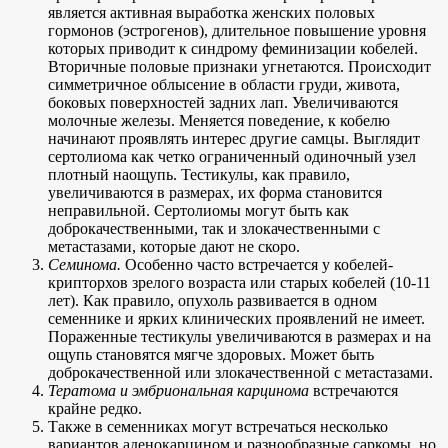
является активная выработка женских половых
гормонов (эстрогенов), длительное повышение уровня
которых приводит к синдрому феминизации кобелей.
Вторичные половые признаки угнетаются. Происходит
симметричное облысение в области груди, живота,
боковых поверхностей задних лап. Увеличиваются
молочные железы. Меняется поведение, к кобелю
начинают проявлять интерес другие самцы. Выглядит
сертолиома как четко ограниченный одиночный узел
плотный наощупь. Тестикулы, как правило,
увеличиваются в размерах, их форма становится
неправильной. Сертолиомы могут быть как
доброкачественными, так и злокачественными с
метастазами, которые дают не скоро.
Семинома.
Особенно часто встречается у кобелей-
крипторхов зрелого возраста или старых кобелей (10-11
лет). Как правило, опухоль развивается в одном
семеннике и ярких клинических проявлений не имеет.
Пораженные тестикулы увеличиваются в размерах и на
ощупь становятся мягче здоровых. Может быть
доброкачественной или злокачественной с метастазами.
Тератома и эмбриональная карцинома
встречаются
крайне редко.
Также в семенниках могут встречаться несколько
вариантов аденокарцином и разнообразные саркомы, но