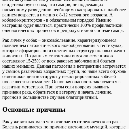
свидетельствует о том, что самцов, не подлежащих
племенному разведению необходимо кастрировать в наиболее
раннем возрасте, а именно с 8-12 месячного возраста. А
кобелей-крипторхов - в обязательном порядке! Именно
кастрация будет являться, практически 100% профилактикой
онкологических процессов в репродуктивной системе самца.
Рак яичек у собак – онкозаболевание, характеризующееся
появлением патологического новообразования в тестикулах,
которое сформировано из клеточных структур половых желез
животных. По данным статистики опухоли семенников
составляют 15-25% от всех раковых заболеваний братьев
наших меньших. Данная патология в ветпрактике встречается
у самцов различных возрастных групп, но чаще всего опухоль
семенников диагностируют у некастрированных кобелей
после шести-восьми лет. Основная опасность заключается в
развитии метастазов. При этом если вовремя выявить
признаки рака, обратиться к ветврачу и начать лечение,
прогноз в большинстве случаев благоприятный.
Основные причины
Рак у животных мало чем отличается от человеческого рака.
Болезнь развивается по причине клеточных мутаций, которые