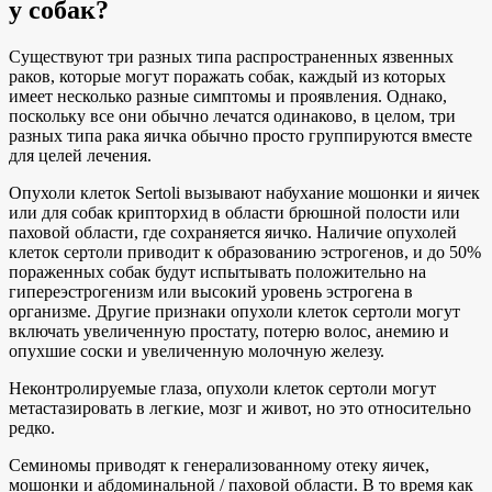
у собак?
Существуют три разных типа распространенных язвенных
раков, которые могут поражать собак, каждый из которых
имеет несколько разные симптомы и проявления. Однако,
поскольку все они обычно лечатся одинаково, в целом, три
разных типа рака яичка обычно просто группируются вместе
для целей лечения.
Опухоли клеток Sertoli вызывают набухание мошонки и яичек
или для собак крипторхид в области брюшной полости или
паховой области, где сохраняется яичко. Наличие опухолей
клеток сертоли приводит к образованию эстрогенов, и до 50%
пораженных собак будут испытывать положительно на
гипереэстрогенизм или высокий уровень эстрогена в
организме. Другие признаки опухоли клеток сертоли могут
включать увеличенную простату, потерю волос, анемию и
опухшие соски и увеличенную молочную железу.
Неконтролируемые глаза, опухоли клеток сертоли могут
метастазировать в легкие, мозг и живот, но это относительно
редко.
Семиномы приводят к генерализованному отеку яичек,
мошонки и абдоминальной / паховой области. В то время как