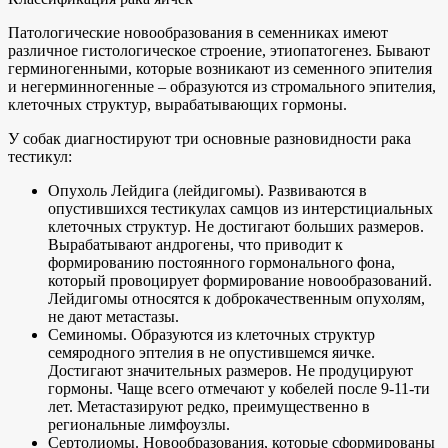
Патологические новообразования в семенниках имеют
различное гистологическое строение, этиопатогенез. Бывают
герминогенными, которые возникают из семенного эпителия
и негерминногенные – образуются из стромального эпителия,
клеточных структур, вырабатывающих гормоны.
У собак диагностируют три основные разновидности рака
тестикул:
Опухоль Лейдига (лейдигомы). Развиваются в
опустившихся тестикулах самцов из интерстициальных
клеточных структур. Не достигают больших размеров.
Вырабатывают андрогены, что приводит к
формированию постоянного гормонального фона,
который провоцирует формирование новообразований.
Лейдигомы относятся к доброкачественным опухолям,
не дают метастазы.
Семиномы. Образуются из клеточных структур
семяродного эптелия в не опустившемся яичке.
Достигают значительных размеров. Не продуцируют
гормоны. Чаще всего отмечают у кобелей после 9-11-ти
лет. Метастазируют редко, преимущественно в
региональные лимфоузлы.
Сертолиомы. Новообразования, которые сформированы