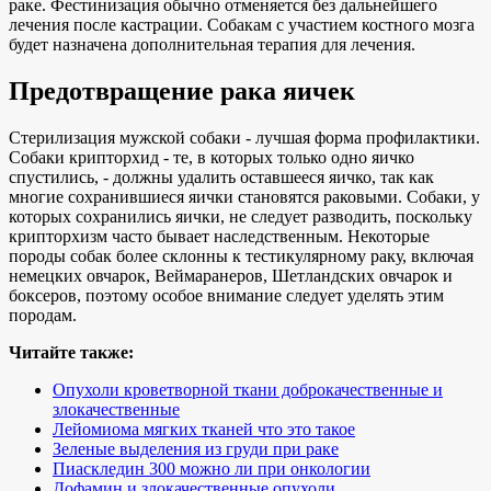
раке. Фестинизация обычно отменяется без дальнейшего
лечения после кастрации. Собакам с участием костного мозга
будет назначена дополнительная терапия для лечения.
Предотвращение рака яичек
Стерилизация мужской собаки - лучшая форма профилактики.
Собаки крипторхид - те, в которых только одно яичко
спустились, - должны удалить оставшееся яичко, так как
многие сохранившиеся яички становятся раковыми. Собаки, у
которых сохранились яички, не следует разводить, поскольку
крипторхизм часто бывает наследственным. Некоторые
породы собак более склонны к тестикулярному раку, включая
немецких овчарок, Веймаранеров, Шетландских овчарок и
боксеров, поэтому особое внимание следует уделять этим
породам.
Читайте также:
Опухоли кроветворной ткани доброкачественные и
злокачественные
Лейомиома мягких тканей что это такое
Зеленые выделения из груди при раке
Пиаскледин 300 можно ли при онкологии
Дофамин и злокачественные опухоли