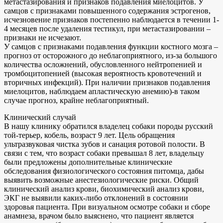
метастазирования и признаков подавления миелоцитов. У
самцов с признаками повышенного содержания эстрогенов,
исчезновение признаков постепенно наблюдается в течении 1-
4 месяцев после удаления тестикул, при метастазировании –
признаки не исчезают.
У самцов с признаками подавления функции костного мозга –
прогноз от осторожного до неблагоприятного, из-за большого
количества осложнений, обусловленного нейтропенией и
тромбоцитопенией (высокая вероятность кровотечений и
вторичных инфекций). При наличии признаков подавления
миелоцитов, наблюдаем апластическую анемию)-в таком
случае прогноз, крайне неблагоприятный.
Клинический случай
В нашу клинику обратился владелец собаки породы русский
той-терьер, кобель, возраст 9 лет. Цель обращения
ультразвуковая чистка зубов и санация ротовой полости. В
связи с тем, что возраст собаки превышал 8 лет, владельцу
были предложены дополнительные клинические
обследования физиологического состояния питомца, дабы
выявить возможные анестезиологические риски. Общий
клинический анализ крови, биохимический анализ крови,
ЭКГ не выявили каких-либо отклонений в состоянии
здоровья пациента. При визуальном осмотре собаки и сборе
анамнеза, врачом было выяснено, что пациент является