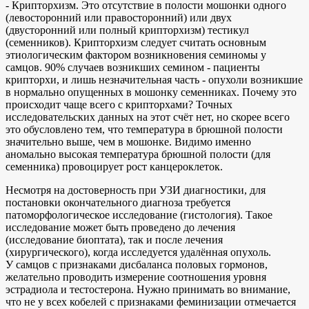
- Крипторхизм. Это отсутствие в полости мошонки одного
(левосторонний или правосторонний) или двух
(двусторонний или полный крипторхизм) тестикул
(семенников). Крипторхизм следует считать основным
этиологическим фактором возникновения семиномы у
самцов. 90% случаев возникших семином - пациенты
крипторхи, и лишь незначительная часть - опухоли возникшие
в нормально опущенных в мошонку семенниках. Почему это
происходит чаще всего с крипторхами? Точных
исследовательских данных на этот счёт нет, но скорее всего
это обусловлено тем, что температура в брюшной полости
значительно выше, чем в мошонке. Видимо именно
аномально высокая температура брюшной полости (для
семенника) провоцирует рост канцероклеток.
Несмотря на достоверность при УЗИ диагностики, для
постановки окончательного диагноза требуется
патоморфологическое исследование (гистология). Такое
исследование может быть проведено до лечения
(исследование биоптата), так и после лечения
(хирургического), когда исследуется удалённая опухоль.
У самцов с признаками дисбаланса половых гормонов,
желательно проводить измерение соотношения уровня
эстрадиола и тестостерона. Нужно принимать во внимание,
что не у всех кобелей с признаками феминизации отмечается