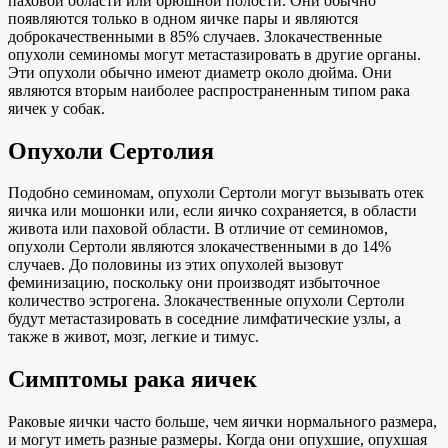
паховой области или брюшной полости. Они обычно
появляются только в одном яичке пары и являются
доброкачественными в 85% случаев. Злокачественные
опухоли семиномы могут метастазировать в другие органы.
Эти опухоли обычно имеют диаметр около дюйма. Они
являются вторым наиболее распространенным типом рака
яичек у собак.
Опухоли Сертолия
Подобно семиномам, опухоли Сертоли могут вызывать отек
яичка или мошонки или, если яичко сохраняется, в области
живота или паховой области. В отличие от семиномов,
опухоли Сертоли являются злокачественными в до 14%
случаев. До половины из этих опухолей вызовут
феминизацию, поскольку они производят избыточное
количество эстрогена. Злокачественные опухоли Сертоли
будут метастазировать в соседние лимфатические узлы, а
также в живот, мозг, легкие и тимус.
Симптомы рака яичек
Раковые яички часто больше, чем яички нормального размера,
и могут иметь разные размеры. Когда они опухшие, опухшая