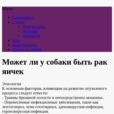
Меню
О компании
Статьи
Диагностика
Лечение
Операции
Блог
Консультации
Запись на приём
Может ли у собаки быть рак
яичек
Этиология
К основным факторам, влияющим на развитие опухолевого
процесса следует отнести:
- Травмы брюшной полости и непосредственно мошонки.
- Перенесённые инфекционные заболевания, такие как
лептоспироз, чума плотоядных, аденовирусная инфекция,
герпесвирусная инфекция.