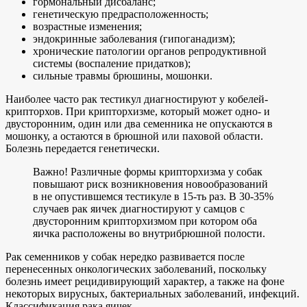
гормональный дисбаланс;
генетическую предрасположенность;
возрастные изменения;
эндокринные заболевания (гипоганадизм);
хронические патологии органов репродуктивной
системы (воспаление придатков);
сильные травмы брюшины, мошонки.
Наиболее часто рак тестикул диагностируют у кобелей-
крипторхов. При крипторхизме, который может одно- и
двусторонним, один или два семенника не опускаются в
мошонку, а остаются в брюшной или паховой области.
Болезнь передается генетически.
Важно! Различные формы крипторхизма у собак
повышают риск возникновения новообразований
в не опустившемся тестикуле в 15-ть раз. В 30-35%
случаев рак яичек диагностируют у самцов с
двусторонним крипторхизмом при котором оба
яичка расположены во внутрибрюшной полости.
Рак семенников у собак нередко развивается после
перенесенных онкологических заболеваний, поскольку
болезнь имеет рецидивирующий характер, а также на фоне
некоторых вирусных, бактериальных заболеваний, инфекций.
Классификация рака яичек