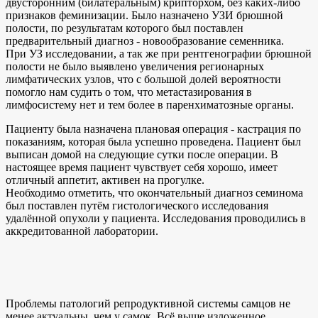
двусторонним (билатеральным) крипторхом, без каких-либо
признаков феминизации. Было назначено УЗИ брюшной
полости, по результатам которого был поставлен
предварительный диагноз - новообразование семенника.
При УЗ исследовании, а так же при рентгенографии брюшной
полости не было выявлено увеличения регионарных
лимфатических узлов, что с большой долей вероятности
помогло нам судить о том, что метастазирования в
лимфосистему нет и тем более в паренхиматозные органы.
Пациенту была назначена плановая операция - кастрация по
показаниям, которая была успешно проведена. Пациент был
выписан домой на следующие сутки после операции. В
настоящее время пациент чувствует себя хорошо, имеет
отличный аппетит, активен на прогулке.
Необходимо отметить, что окончательный диагноз семинома
был поставлен путём гистологического исследования
удалённой опухоли у пациента. Исследования проводились в
аккредитованной лаборатории.
Проблемы патологий репродуктивной системы самцов не
менее актуальны, чем у самок. Всё выше изложенное