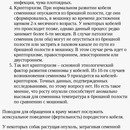
инфекция, чума плотоядных.
Крипторхизм. При нормальном развитии кобеля
семенники опускаются из брюшной полости, где они
сформировались, в мошонку ко времени достижения
щенком 2-х месячного возраста. У некоторых кобелей
это происходит позже, однако данный процесс редко
занимает более 6-ти месяцев. В случае патологии
семенник (или оба) могут не опуститься из брюшной
полости или застрять в паховом канале по пути из
брюшной полости в мошонку. В этом случае речь идет о
крипторхизме, правостороннем, левостороннем или
двустороннем.
Так вот крипторхизм – основной этиологический
фактор развития семиномы у кобелей. Из 10-ти случаев
возникновения семиномы 9 приходится на кобелей-
крипторхов. Точных данных, подтвержденных
исследованиями, по этому вопросу нет. Но есть такое
мнение, что росту опухоли способствует аномально
высокая для семенника температура в брюшной полости
по сравнению с мошонкой.
Поводом для обращения к врачу может послужить
асексуальное поведение (фертильность) породистого кобеля.
У некоторых собак растущая опухоль, затрагивая семенной