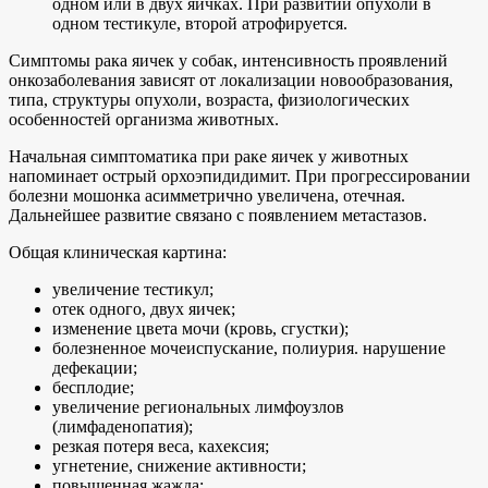
одном или в двух яичках. При развитии опухоли в
одном тестикуле, второй атрофируется.
Симптомы рака яичек у собак, интенсивность проявлений
онкозаболевания зависят от локализации новообразования,
типа, структуры опухоли, возраста, физиологических
особенностей организма животных.
Начальная симптоматика при раке яичек у животных
напоминает острый орхоэпидидимит. При прогрессировании
болезни мошонка асимметрично увеличена, отечная.
Дальнейшее развитие связано с появлением метастазов.
Общая клиническая картина:
увеличение тестикул;
отек одного, двух яичек;
изменение цвета мочи (кровь, сгустки);
болезненное мочеиспускание, полиурия. нарушение
дефекации;
бесплодие;
увеличение региональных лимфоузлов
(лимфаденопатия);
резкая потеря веса, кахексия;
угнетение, снижение активности;
повышенная жажда;