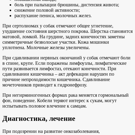
боль при пальпации брюшины, дистензия живота;
снижение половой активности;
распухание пениса, молочных желез.
При сертолиомах у собак отмечают общее угнетение,
ухудшение состояния шерстного покрова. Шерстка становится
матовой, ломкой. На грудине, задних конечностях заметны
симметричные безволосые участки. Кожа мошонки
уплотнена. Молочные железы увеличены.
При сдавливании нервных окончаний у собак отмечают боли
в спине, крупе. Если поражены лимфоузлы, лимфатические
пути развивается лимфостаз, отекают конечности. При
сдавливании кишечника – акт дефекации нарушен по
причине непроходимости кишечника. Сдавливание
мочеточников приводит к гидронефрозу.
При негирминогенных формах рака меняется гормональный
фон, поведение. Кобели теряют интерес к сукам, могут
испытывать половое влечение к самцам.
Диагностика, лечение
При подозрении на развитие онкозаболевания,