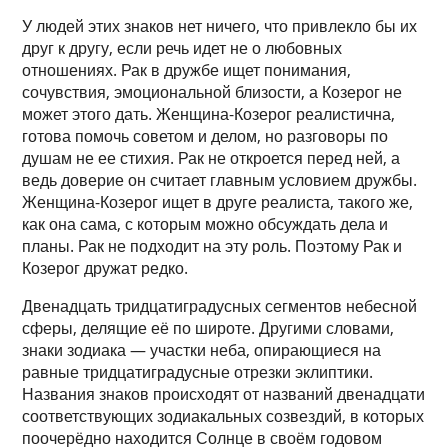
У людей этих знаков нет ничего, что привлекло бы их
друг к другу, если речь идет не о любовных
отношениях. Рак в дружбе ищет понимания,
сочувствия, эмоциональной близости, а Козерог не
может этого дать. Женщина-Козерог реалистична,
готова помочь советом и делом, но разговоры по
душам не ее стихия. Рак не откроется перед ней, а
ведь доверие он считает главным условием дружбы.
Женщина-Козерог ищет в друге реалиста, такого же,
как она сама, с которым можно обсуждать дела и
планы. Рак не подходит на эту роль. Поэтому Рак и
Козерог дружат редко.
Двенадцать тридцатиградусных сегментов небесной
сферы, делящие её по широте. Другими словами,
знаки зодиака — участки неба, опирающиеся на
равные тридцатиградусные отрезки эклиптики.
Названия знаков происходят от названий двенадцати
соответствующих зодиакальных созвездий, в которых
поочерёдно находится Солнце в своём годовом