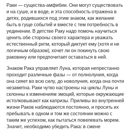
Раки — существа-амфибии. Они могут существовать
и на суше, и в воде, и эта способность отражена в
детях, родившихся под этим знаком, как желание
быть в гуще событий и вместе с тем потребность в
уединении. В детстве Раку надо помочь научиться
ценить обе стороны своего характера и уважать
естественный ритм, который диктует ему (хотя и не
логичным образом), хочет ли он покинуть свою
раковину или предпочитает оставаться в ней.
Знаком Рака управляет Луна, которая непрестанно
проходит различные фазы — от полнолуния, когда
она сияет во всю силу, до новолуния, когда она почти
незаметна. Раки чутко настроены на циклы Луны и
склонны к изменениям эмоций, которые окружающие
истолковывают как капризы. Приливы во внутренней
жизни Раков наблюдаются постоянно, и просить их
пребывать в одном и том же состоянии можно с
таким же успехом, как пытаться повелевать морем.
Значит, необходимо убедить Рака: в смене