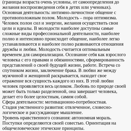
(границы возраста очень условны, от самоопределения до
желания воспроизведения себя в детях или учениках).
Основная деятельность: интимно-личностное общение с
противоположным полом. Молодость – пора оптимизма.
Человек полон сил и энергии, желания осуществить свои
цели и идеалы. В молодости наиболее доступны самые
сложные виды профессиональной деятельности, наиболее
полно и интенсивно происходит общение, наиболее легко
устанавливаются и наиболее полно развиваются отношения
дружбы и любви. Молодость считается оптимальным
временем для самореализации. Осознание себя как взрослого
человека с его правами и обязанностями, сформированность
представлений о своей будущей жизни, работе. Встреча со
спутником жизни, заключение брака. В любви же между
мужчиной и женщиной раскрывается, находит свое
отражение вся сущность каждого из них. В этой любви
человек проявляется весь целиком. Любовь по природе своей
может быть только разделенной, она завершает человека,
делает его более целостным, самим собой.
Сфера деятельности: мотивационно-потребностная.
Стадия умственного развития: отвлеченное, словесно-
логическое и рассуждающее мышление.
Уровень нравственного сознания: автономная мораль.
Поступки определяются своей совестью. Ориентация на
общечеловеческие этические принципы.