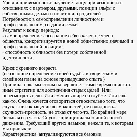
Уровни привязанности: научение танцу привязанности в
отношениях с партнером, друзьями, позиции альфы с
собственными детьми и почитанию родителей.
Потребности: в самоопределении личностном и
профессиональном, создании семьи.
Результат к концу периода:
- самоопределение - осознание себя в качестве члена
общества, конкретизируется в новой общественно значимой и
профессиональной позиции;
- способность к близости без потери собственной
идентичности.
Кризис среднего возраста
(осознанное определение своей судьбы в творческом и
семейном плане на основе предыдущего опыта )
Причина: пока мы стоим на вершине – самое время поискать
иные стратегии для достижения старых целей. Или
пересмотреть цели. Или сменить шире на глубже. Или еще
как-то. Очень хочется оговориться относительно того, что
спуск – не сокращение возможностей, не солидность-
скучность-пресность, не отказ от чего-то. По крайней мере,
большая его часть. Спуск – принципиально иной способ
движения. Требующий других навыков, нежели те, к которым
мы привыкли.
Характеристика: актуализируются все базовые