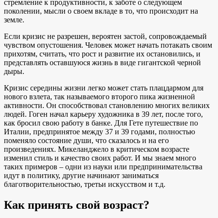
стремление к продуктивности, к заботе о следующем
поколении, мысли о своем вкладе в то, что происходит на
земле.
Если кризис не разрешен, вероятен застой, сопровождаемый
чувством опустошения. Человек может начать потакать своим
прихотям, считать, что рост и развитие их остановились, и
представлять оставшуюся жизнь в виде гигантской черной
дыры.
Кризис середины жизни легко может стать плацдармом для
нового взлета, так называемого второго пика жизненной
активности. Он способствовал становлению многих великих
людей. Гоген начал карьеру художника в 39 лет, после того,
как бросил свою работу в банке. Для Гете путешествие по
Италии, предпринятое между 37 и 39 годами, полностью
поменяло состояние души, что сказалось и на его
произведениях. Микеланджело в критическом возрасте
изменил стиль и качество своих работ. И мы знаем много
таких примеров – одни из науки или предпринимательства
идут в политику, другие начинают заниматься
благотворительностью, третьи искусством и т.д.
Как принять свой возраст?