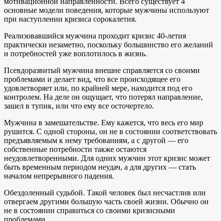
мотивационной направленности. Всего существует 4
основные модели поведения, которые мужчины используют
при наступлении кризиса сорокалетия.
Реализовавшийся мужчина проходит кризис 40-летия
практически незаметно, поскольку большинство его желаний
и потребностей уже воплотилось в жизнь.
Псевдоразвитый мужчина внешне справляется со своими
проблемами и делает вид, что все происходящее его
удовлетворяет или, по крайней мере, находится под его
контролем. На деле он ощущает, что потерял направление,
зашел в тупик, или что ему все осточертело.
Мужчина в замешательстве. Ему кажется, что весь его мир
рушится. С одной стороны, он не в состоянии соответствовать
предъявляемым к нему требованиям, а с другой — его
собственные потребности также остаются
неудовлетворенными. Для одних мужчин этот кризис может
быть временным периодом неудач, а для других — стать
началом непрерывного падения.
Обездоленный судьбой. Такой человек был несчастлив или
отвергаем другими большую часть своей жизни. Обычно он
не в состоянии справиться со своими кризисными
проблемами.