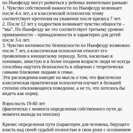
по Ньюфелду могут развиться у ребенка значительно раньше:
1. Чувство собственной важности по Ньюфелду возникает
после 4-х лет, а в классической психологии этому
соответствует претензия на уважение после кризиса 7 лет.
2. После 12 лет у подростков возникает чувство общности –
“мы”. По Ньюфелду же это соответствует третьему уровню
привязанности – принадлежности и характерно для детей
после 3-х лет.
3. Чувство интимности/ безопасности по Ньюфелду возможно
после 7 лет, а классическая психология относит его
проявления к юношескому периоду. Хотя, насколько я
понимаю, зачастую и в более позднем возрасте люди не всегда
способны ощутить безопасность в общении с теоретически
самыми близкими людьми в семье.
Эти расхождения наводят на мысль о том, что фактически
классическая практическая психология изучает в большей
степени отклоняющееся поведение, а не то, что хотелось бы
видеть как норму.
Взрослость 19-60 лет
(фактически с момента определения собственного пути до
момента выхода на пенсию)
Кризис определения пути (характерен для человека, берущего
власть над своей судьбой полностью в свои руки с осознанием