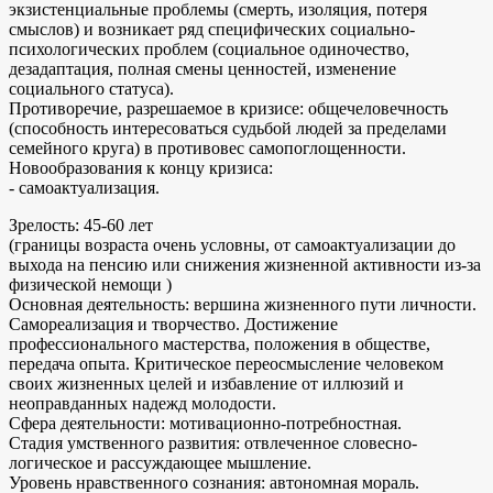
экзистенциальные проблемы (смерть, изоляция, потеря
смыслов) и возникает ряд специфических социально-
психологических проблем (социальное одиночество,
дезадаптация, полная смены ценностей, изменение
социального статуса).
Противоречие, разрешаемое в кризисе: общечеловечность
(способность интересоваться судьбой людей за пределами
семейного круга) в противовес самопоглощенности.
Новообразования к концу кризиса:
- самоактуализация.
Зрелость: 45-60 лет
(границы возраста очень условны, от самоактуализации до
выхода на пенсию или снижения жизненной активности из-за
физической немощи )
Основная деятельность: вершина жизненного пути личности.
Самореализация и творчество. Достижение
профессионального мастерства, положения в обществе,
передача опыта. Критическое переосмысление человеком
своих жизненных целей и избавление от иллюзий и
неоправданных надежд молодости.
Сфера деятельности: мотивационно-потребностная.
Стадия умственного развития: отвлеченное словесно-
логическое и рассуждающее мышление.
Уровень нравственного сознания: автономная мораль.