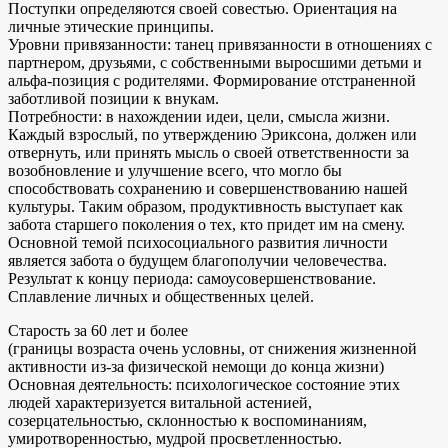
Поступки определяются своей совестью. Ориентация на
личные этические принципы.
Уровни привязанности: танец привязанности в отношениях с
партнером, друзьями, с собственными выросшими детьми и
альфа-позиция с родителями. Формирование отстраненной
заботливой позиции к внукам.
Потребности: в нахождении идеи, цели, смысла жизни.
Каждый взрослый, по утверждению Эриксона, должен или
отвернуть, или принять мысль о своей ответственности за
возобновление и улучшение всего, что могло бы
способствовать сохранению и совершенствованию нашей
культуры. Таким образом, продуктивность выступает как
забота старшего поколения о тех, кто придет им на смену.
Основной темой психосоциального развития личности
является забота о будущем благополучии человечества.
Результат к концу периода: самоусовершенствование.
Сплавление личных и общественных целей.
Старость за 60 лет и более
(границы возраста очень условны, от снижения жизненной
активности из-за физической немощи до конца жизни)
Основная деятельность: психологическое состояние этих
людей характеризуется витальной астенией,
созерцательностью, склонностью к воспоминаниям,
умиротворенностью, мудрой просветленностью.