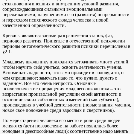
столкновения внешних и внутренних условий развития,
сопровождающиеся сильными эмоциональными
переживаниями, нарушениями его (развития) непрерывности
и переходом психического склада человека к новой
качественной определенности.
Кризисы являются зонами разграничения этапов, фаз,
периодов развития. Принятые в отечественной психологии
периоды онтогенетического развития психики перечислены в
§2.1.
Младшему школьнику приходится затрачивать много усилий,
чтобы научить себя учиться, освоить деятельность учения.
Вспоминать надо не то, что само приходит в голову, а то, о
чем спрашивают; замечать надо то, что нужно, думать о
заданном. Все это очень непросто. Основные
психологические приращения младшего школьника – это
возрастание произвольной регуляции своей активности и
осознание своих собственных изменений (как субъекта),
происшедших в учебной деятельности (новые знания, умения,
новое свое положение среди взрослых и сверстников).
По мере старения человека его место и роли среди людей
меняются (дети повзрослели; на работе появились более
молодые и дееспособные люди); соответственно надо менять