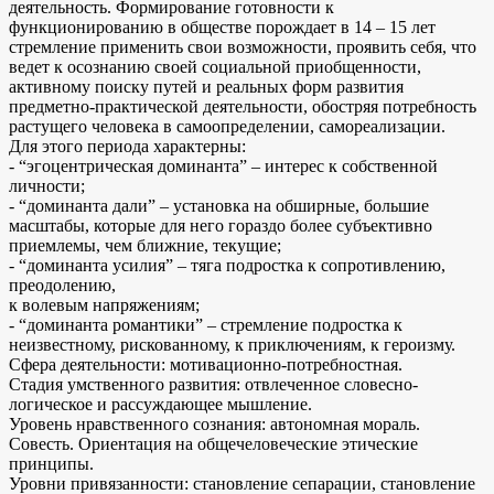
деятельность. Формирование готовности к
функционированию в обществе порождает в 14 – 15 лет
стремление применить свои возможности, проявить себя, что
ведет к осознанию своей социальной приобщенности,
активному поиску путей и реальных форм развития
предметно-практической деятельности, обостряя потребность
растущего человека в самоопределении, самореализации.
Для этого периода характерны:
- “эгоцентрическая доминанта” – интерес к собственной
личности;
- “доминанта дали” – установка на обширные, большие
масштабы, которые для него гораздо более субъективно
приемлемы, чем ближние, текущие;
- “доминанта усилия” – тяга подростка к сопротивлению,
преодолению,
к волевым напряжениям;
- “доминанта романтики” – стремление подростка к
неизвестному, рискованному, к приключениям, к героизму.
Сфера деятельности: мотивационно-потребностная.
Стадия умственного развития: отвлеченное словесно-
логическое и рассуждающее мышление.
Уровень нравственного сознания: автономная мораль.
Совесть. Ориентация на общечеловеческие этические
принципы.
Уровни привязанности: cтановление сепарации, становление