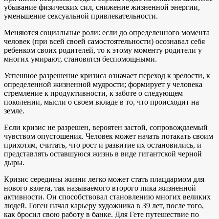
убывание физических сил, снижение жизненной энергии,
уменьшение сексуальной привлекательности.
Меняются социальные роли: если до определенного момента
человек (при всей своей самостоятельности) осознавал себя
ребенком своих родителей, то к этому моменту родители у
многих умирают, становятся беспомощными.
Успешное разрешение кризиса означает переход к зрелости, к
определенной жизненной мудрости; формирует у человека
стремление к продуктивности, к заботе о следующем
поколении, мысли о своем вкладе в то, что происходит на
земле.
Если кризис не разрешен, вероятен застой, сопровождаемый
чувством опустошения. Человек может начать потакать своим
прихотям, считать, что рост и развитие их остановились, и
представлять оставшуюся жизнь в виде гигантской черной
дыры.
Кризис середины жизни легко может стать плацдармом для
нового взлета, так называемого второго пика жизненной
активности. Он способствовал становлению многих великих
людей. Гоген начал карьеру художника в 39 лет, после того,
как бросил свою работу в банке. Для Гете путешествие по