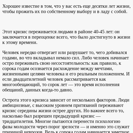
Хорошее известие в том, что у вас есть еще десятки лет жизни,
чтобы прожить их по собственному выбору и в ладу с собой.
Этот кризис переживается людьми в районе 40-45 лет: он
заключается в переоценке всего, что было достигнуто в жизни
к этому времени.
Человек нередко отвергает или разрушает то, чего добивался
годами, во что вкладывал немало сил. Либо человек начинает
остро переживать свою несостоятельность: как правило, к
сорока годам осознается расхождение между мечтами,
жизненными целями человека и его реальным положением. И
если двадцатилетний человек рассматривается как
многообещающий, то сорок лет — это время исполнения
обещаний, данных когда-то давно.
Острота этого кризиса зависит от нескольких факторов. Люди
амбициозные, с высоким уровнем притязаний переживают
кризис середины жизни острее других. Но важнее всего то,
насколько был разрешен предыдущий кризис —
тридцатилетия. Многие пытаются перенести психологию
фазы молодости через порог зрелости — и именно это служит
причиной неврозов. Ведь к сорока годам начинается заметное