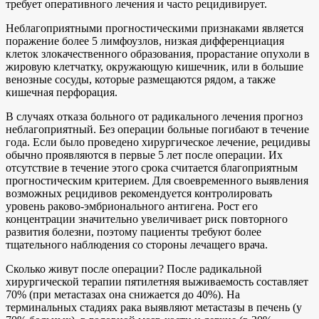
требует оперативного лечения и часто рецидивирует.
Неблагоприятными прогностическими признаками является
поражение более 5 лимфоузлов, низкая дифференциация
клеток злокачественного образования, прорастание опухоли в
жировую клетчатку, окружающую кишечник, или в большие
венозные сосуды, которые размещаются рядом, а также
кишечная перфорация.
В случаях отказа больного от радикального лечения прогноз
неблагоприятный. Без операции больные погибают в течение
года. Если было проведено хирургическое лечение, рецидивы
обычно проявляются в первые 5 лет после операции. Их
отсутствие в течение этого срока считается благоприятным
прогностическим критерием. Для своевременного выявления
возможных рецидивов рекомендуется контролировать
уровень раково-эмбрионального антигена. Рост его
концентрации значительно увеличивает риск повторного
развития болезни, поэтому пациенты требуют более
тщательного наблюдения со стороны лечащего врача.
Сколько живут после операции? После радикальной
хирургической терапии пятилетняя выживаемость составляет
70% (при метастазах она снижается до 40%). На
терминальных стадиях рака выявляют метастазы в печень (у