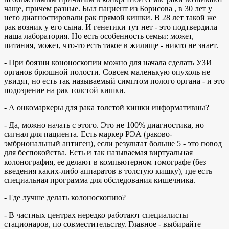
чаще, причем разные. Был пациент из Борисова , в 30 лет у
него диагностировали рак прямой кишки. В 28 лет такой же
рак возник у его сына. И генетики тут нет - это подтвердила
наша лаборатория. Но есть особенность семьи: может,
питания, может, что-то есть такое в жилище - никто не знает.
- При боязни кононоскопии можно для начала сделать УЗИ
органов брюшной полости. Совсем маленькую опухоль не
увидят, но есть так называемый симптом полого органа - и это
подозрение на рак толстой кишки.
- А онкомаркеры для рака толстой кишки информативны?
- Да, можно начать с этого. Это не 100% диагностика, но
сигнал для пациента. Есть маркер РЭА (раково-
эмбриональный антиген), если результат больше 5 - это повод
для беспокойства. Есть и так называемая виртуальная
колонография, ее делают в компьютерном томографе (без
введения каких-либо аппаратов в толстую кишку), где есть
специальная программа для обследования кишечника.
- Где лучше делать колоноскопию?
- В частных центрах нередко работают специалисты
стационаров, по совместительству. Главное - выбирайте