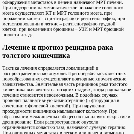
обнаружения метастазов в печени назначают МРТ печени.
При подозрении на метастатическое поражение головного
мозга осуществляют КТ и МРТ головного мозга, при
поражении костей – сцинтиграфию и рентгенографию, при
метастазировании в легкие – рентгенографию грудной
клетки, при вовлечении брюшины – УЗИ и МРТ брюшной
полости и т. д.
Лечение и прогноз рецидива рака
толстого кишечника
Тактика лечения определяется локализацией и
распространенностью опухоли. При операбельных местных
новообразованиях осуществляют повторные хирургические
вмешательства. Значительная часть рецидивов рака толстого
кишечника выявляется на поздних стадиях, когда радикальное
лечение становится невозможным. В подобных случаях
проводят паллиативную химиотерапию (5-фторурацил в
сочетании с фолиевой кислотой). При нарушении
проходимости кишечника накладывают колостому. При
образовании межкишечных абсцессов выполняют вскрытие и
дренирование. Если распространение опухоли
ограничивается областью таза, назначают лучевую терапию.
При одиночных метастазах в легком или печени возможно