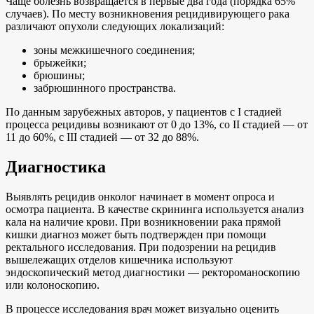
Чаще болезнь возвращается в первые два года (порядка 65%
случаев). По месту возникновения рецидивирующего рака
различают опухоли следующих локализаций:
зоны межкишечного соединения;
брыжейки;
брюшины;
забрюшинного пространства.
По данным зарубежных авторов, у пациентов с I стадией
процесса рецидивы возникают от 0 до 13%, со II стадией — от
11 до 60%, с III стадией — от 32 до 88%.
Диагностика
Выявлять рецидив онколог начинает в момент опроса и
осмотра пациента. В качестве скрининга используется анализ
кала на наличие крови. При возникновении рака прямой
кишки диагноз может быть подтвержден при помощи
ректального исследования. При подозрении на рецидив
вышележащих отделов кишечника используют
эндоскопический метод диагностики — ректороманоскопию
или колоноскопию.
В процессе исследования врач может визуально оценить