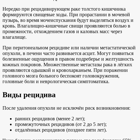
Нередко при рецидивирующем раке толстого кишечника
формируются свищевые ходы. При прорастании в мочевой
пузырь, во время мочеиспускания будут выделяться воздух и
кровь. Влагалищно-кишечные свищи проявляются болью в
промежности, отхождением газов и каловых масс через
влагалище.
При перитонеальном рецидиве или наличии метастатической
опухоли, в печени часто развивается асцит. Могут появиться
болезненные ощущения в правом подреберье и желтушность
кожных покровов. Множественные метастазы рака в лёгких
проявляются одышкой и кровохарканьем. При поражении
головного мозга больного беспокоят головокружения,
головные боли и неврологическая симптоматика.
Виды рецидива
После удаления опухоли не исключён риск возникновения:
ранних рецидивов (менее 2 лет);
промежуточных рецидивов (от 2 до 5 лет);
отдалённых рецидивов (позднее пяти лет).