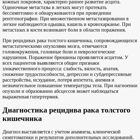
кожных покровов, характерно раннее развитие асцита.
Одиночные метастазы в легких могут протекать
бессимптомно и обнаруживаются при проведении
рентгенографии. При множественном метастазировании в
легкие наблюдаются одышка, кашель и кровохарканье. При
метастазах в кости возникают боли в области поражения.
При рецидивах рака толстого кишечника, сопровождающихся
метастатическими опухолями мозга, отмечаются
головокружения, головные боли и неврологические
нарушения. Поражение брюшины проявляется асцитом. У
всех пациентов выявляются общие признаки
злокачественного процесса: слабость, вялость, апатия,
снижение трудоспособности, депрессии и субдепрессивные
расстройства, исхудание, потеря аппетита, анемия и
незначительное повышение температуры тела. При нагноении
опухоли и образовании абсцессов может наблюдаться
выраженная гипертермия.
Диагностика рецидива рака толстого
кишечника
Диагноз выставляется с учетом анамнеза, клинической
симптоматики и результатов дополнительных исследований.