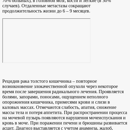
70% больных), в головной мозг, кости и легкие (в 30%
случаев). Отдаленные метастазы сокращают
продолжительность жизни до 6 – 9 месяцев.
Рецидив рака толстого кишечника – повторное
возникновение злокачественной опухоли через некоторое
время после завершения радикального лечения. Проявляется
болями, запорами, поносами, ощущением неполного
опорожнения кишечника, примесями крови и слизи в
каловых массах. Отмечаются слабость, апатия, снижение
массы тела и потеря аппетита. При распространении процесса
на мочевой пузырь появляются нарушения мочеиспускания и
кровь в моче. При поражении печени и брюшины развивается
асцит. Диагноз выставляется с учетом анамнеза, жалоб,