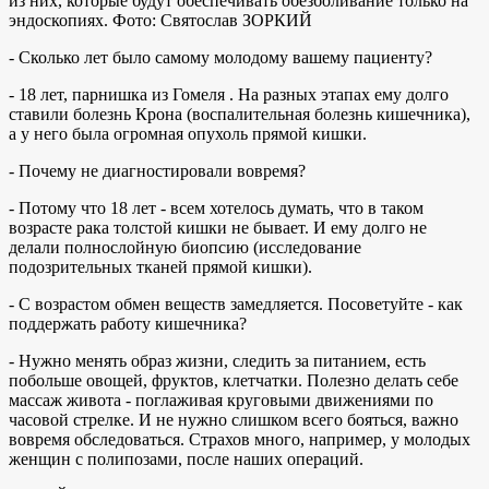
из них, которые будут обеспечивать обезболивание только на
эндоскопиях. Фото: Святослав ЗОРКИЙ
- Сколько лет было самому молодому вашему пациенту?
- 18 лет, парнишка из Гомеля . На разных этапах ему долго
ставили болезнь Крона (воспалительная болезнь кишечника),
а у него была огромная опухоль прямой кишки.
- Почему не диагностировали вовремя?
- Потому что 18 лет - всем хотелось думать, что в таком
возрасте рака толстой кишки не бывает. И ему долго не
делали полнослойную биопсию (исследование
подозрительных тканей прямой кишки).
- С возрастом обмен веществ замедляется. Посоветуйте - как
поддержать работу кишечника?
- Нужно менять образ жизни, следить за питанием, есть
побольше овощей, фруктов, клетчатки. Полезно делать себе
массаж живота - поглаживая круговыми движениями по
часовой стрелке. И не нужно слишком всего бояться, важно
вовремя обследоваться. Страхов много, например, у молодых
женщин с полипозами, после наших операций.