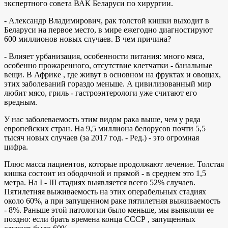
экспертного совета ВАК Беларуси по хирургии.
- Александр Владимирович, рак толстой кишки выходит в
Беларуси на первое место, в мире ежегодно диагностируют
600 миллионов новых случаев. В чем причина?
- Влияет урбанизация, особенности питания: много мяса,
особенно прожаренного, отсутствие клетчатки - банальные
вещи. В Африке , где живут в основном на фруктах и овощах,
этих заболеваний гораздо меньше. А цивилизованный мир
любит мясо, гриль - гастроэнтерологи уже считают его
вредным.
У нас заболеваемость этим видом рака выше, чем у ряда
европейских стран. На 9,5 миллиона белорусов почти 5,5
тысяч новых случаев (за 2017 год. - Ред.) - это огромная
цифра.
Плюс масса пациентов, которые продолжают лечение. Толстая
кишка состоит из ободочной и прямой - в среднем это 1,5
метра. На I - III стадиях выявляется всего 52% случаев.
Пятилетняя выживаемость на этих операбельных стадиях
около 60%, а при запущенном раке пятилетняя выживаемость
- 8%. Раньше этой патологии было меньше, мы выявляли ее
поздно: если брать времена конца СССР , запущенных