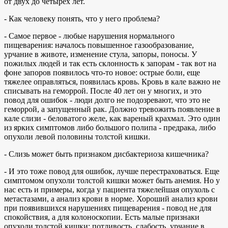
от двух до четырех лет.
- Как человеку понять, что у него проблема?
- Самое первое - любые нарушения нормального
пищеварения: началось повышенное газообразование,
урчание в животе, изменение стула, запоры, поносы. У
пожилых людей и так есть склонность к запорам - так вот на
фоне запоров появилось что-то новое: острые боли, еще
тяжелее оправляться, появилась кровь. Кровь в кале важно не
списывать на геморрой. После 40 лет он у многих, и это
повод для ошибок - люди долго не подозревают, что это не
геморрой, а запущенный рак. Должно тревожить появление в
кале слизи - беловатого желе, как вареный крахмал. Это один
из ярких симптомов либо большого полипа - предрака, либо
опухоли левой половины толстой кишки.
- Слизь может быть признаком дисбактериоза кишечника?
- И это тоже повод для ошибок, лучше перестраховаться. Еще
симптомом опухоли толстой кишки может быть анемия. Но у
нас есть и примеры, когда у пациента тяжелейшая опухоль с
метастазами, а анализ крови в норме. Хороший анализ крови
при появившихся нарушениях пищеварения - повод не для
спокойствия, а для колоноскопии. Есть малые признаки
опухоли толстой кишки: потливость, слабость, урчание в