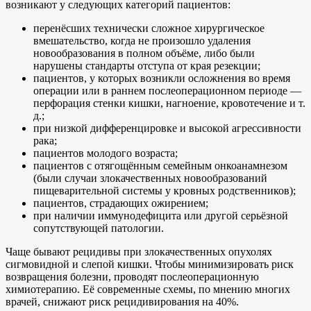
возникают у следующих категорий пациентов:
перенёсших технически сложное хирургическое
вмешательство, когда не произошло удаления
новообразования в полном объёме, либо были
нарушены стандарты отступа от края резекции;
пациентов, у которых возникли осложнения во время
операции или в раннем послеоперационном периоде —
перфорация стенки кишки, нагноение, кровотечение и т.
д.;
при низкой дифференцировке и высокой агрессивности
рака;
пациентов молодого возраста;
пациентов с отягощённым семейным онкоанамнезом
(были случаи злокачественных новообразований
пищеварительной системы у кровных родственников);
пациентов, страдающих ожирением;
при наличии иммунодефицита или другой серьёзной
сопутствующей патологии.
Чаще бывают рецидивы при злокачественных опухолях
сигмовидной и слепой кишки. Чтобы минимизировать риск
возвращения болезни, проводят послеоперационную
химиотерапию. Её современные схемы, по мнению многих
врачей, снижают риск рецидивирования на 40%.