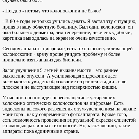
случаев было 60%.
- Поздно - потому что колоноскопии не было?
- В 80-е годы ее только учились делать. Я застал эту ситуацию,
придя в нашу областную больницу. Был один колоноскоп, он
был большего диаметра, чем теперешние, не очень удобный,
картинка выводилась на экран не очень качественно.
Сегодня аппараты цифровые, есть технологии усиливающей
колоноскопии - врачу проще увидеть проблему и более
прицельно взять анализ для биопсии.
Залог улучшения 5-летней выживаемости - это раннее
выявление опухоли. А усиливающая эндоскопия дает
возможность увидеть образование на ранней стадии - еще
плоское и не выступающее над поверхностью кишки.
У нас постепенно идет переоснащение с устаревших
волоконно-оптических колоноскопов на цифровые. Есть
эндоскопы высокого разрешения с зум-увеличением на экране
монитора - как у современного фотоаппарата. Кроме того,
есть возможность проведения виртуальной окраски слизистой
с помощью различных технологий. Но, к сожалению, такие
аппараты пока единичные в стране.