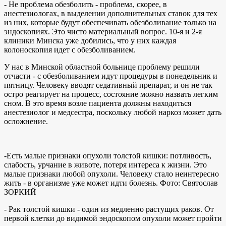
- Не проблема обезболить - проблема, скорее, в
анестезиологах, в выделении дополнительных ставок для тех
из них, которые будут обеспечивать обезболивание только на
эндоскопиях. Это чисто материальный вопрос. 10-я и 2-я
клиники Минска уже добились, что у них каждая
колоноскопия идет с обезболиванием.
У нас в Минской областной больнице проблему решили
отчасти - с обезболиванием идут процедуры в понедельник и
пятницу. Человеку вводят седативный препарат, и он не так
остро реагирует на процесс, состояние можно назвать легким
сном. В это время возле пациента должны находиться
анестезиолог и медсестра, поскольку любой наркоз может дать
осложнение.
-Есть малые признаки опухоли толстой кишки: потливость,
слабость, урчание в животе, потеря интереса к жизни. Это
малые признаки любой опухоли. Человеку стало неинтересно
жить - в организме уже может идти болезнь. Фото: Святослав
ЗОРКИЙ
- Рак толстой кишки - один из медленно растущих раков. От
первой клетки до видимой эндоскопом опухоли может пройти