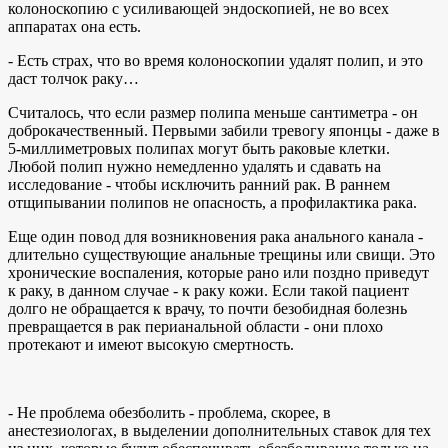
колоноскопию с усиливающей эндоскопией, не во всех
аппаратах она есть.
- Есть страх, что во время колоноскопии удалят полип, и это
даст толчок раку…
Считалось, что если размер полипа меньше сантиметра - он
доброкачественный. Первыми забили тревогу японцы - даже в
5-миллиметровых полипах могут быть раковые клетки.
Любой полип нужно немедленно удалять и сдавать на
исследование - чтобы исключить ранний рак. В раннем
отщипывании полипов не опасность, а профилактика рака.
Еще один повод для возникновения рака анального канала -
длительно существующие анальные трещины или свищи. Это
хронические воспаления, которые рано или поздно приведут
к раку, в данном случае - к раку кожи. Если такой пациент
долго не обращается к врачу, то почти безобидная болезнь
превращается в рак перианальной области - они плохо
протекают и имеют высокую смертность.
- Не проблема обезболить - проблема, скорее, в
анестезиологах, в выделении дополнительных ставок для тех