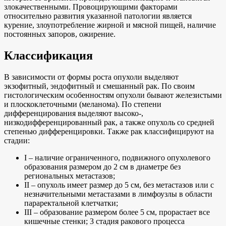
злокачественными. Провоцирующими факторами
относительно развития указанной патологии является
курение, злоупотребление жирной и мясной пищей, наличие
постоянных запоров, ожирение.
Классификация
В зависимости от формы роста опухоли выделяют
экзофитный, эндофитный и смешанный рак. По своим
гистологическим особенностям опухоли бывают железистыми
и плоскоклеточными (меланома). По степени
дифференцирования выделяют высоко-,
низкодифференцированный рак, а также опухоль со средней
степенью дифференцировки. Также рак классифицируют на
стадии:
I – наличие ограниченного, подвижного опухолевого
образования размером до 2 см в диаметре без
региональных метастазов;
II – опухоль имеет размер до 5 см, без метастазов или с
незначительными метастазами в лимфоузлы в области
параректальной клетчатки;
III – образование размером более 5 см, прорастает все
кишечные стенки; 3 стадия ракового процесса