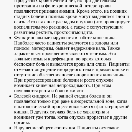
Профузных кровотечений нет, но при длительном
протекании на фоне хронической потери крови
появляются признаки анемии. Кроме этого, на поздних
стадиях болезни помимо крови могут выделяться гной и
слизь. Это связано с распадом опухоли (что провоцирует
воспалительную реакцию), а также с сопутствующим
развитием ректита, проктосигмоидита.
Функциональные нарушения в работе кишечника.
Наиболее часто пациенты жалуются на запоры или
поносы, метеоризм, бывает недержание кала. Также
характерным проявлением являются тенезмы. Это
ложные позывы к дефекации, во время которых
беспокоит боль и выделяется кровь или слизь. Пациенты
отмечают ощущение инородного тела в прямой кишке и
отсутствие облегчения после опорожнения кишечника.
При прогрессировании болезни и росте опухоли
возникает кишечная непроходимость. При этом
появляются рвота и боли в животе.
Болевой синдром. На ранней стадии болезни он
появляется только при раке в аноректальной зоне, когда
в патологический процесс вовлекается сфинктер прямой
кишки. В других случаях боль не характерна и
возникает уже тогда, когда опухоль прорастает в другие
органы.
Нарушение общего состояния. Пациенты отмечают