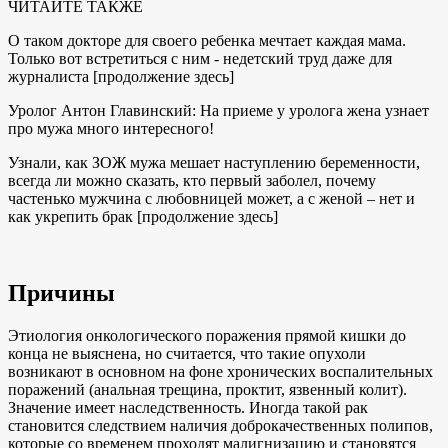
ЧИТАЙТЕ ТАКЖЕ
О таком докторе для своего ребенка мечтает каждая мама.
Только вот встретиться с ним - недетский труд даже для
журналиста [продолжение здесь]
Уролог Антон Главинский: На приеме у уролога жена узнает
про мужа много интересного!
Узнали, как ЗОЖ мужа мешает наступлению беременности,
всегда ли можно сказать, кто первый заболел, почему
частенько мужчина с любовницей может, а с женой – нет и
как укрепить брак [продолжение здесь]
Причины
Этиология онкологического поражения прямой кишки до
конца не выяснена, но считается, что такие опухоли
возникают в основном на фоне хронических воспалительных
поражений (анальная трещина, проктит, язвенный колит).
Значение имеет наследственность. Иногда такой рак
становится следствием наличия доброкачественных полипов,
которые со временем проходят малигнизацию и становятся