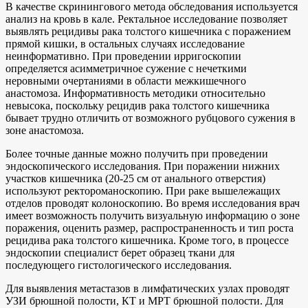
В качестве скринингового метода обследования используется
анализ на кровь в кале. Ректальное исследование позволяет
выявлять рецидивы рака толстого кишечника с поражением
прямой кишки, в остальных случаях исследование
неинформативно. При проведении ирригоскопии
определяется асимметричное сужение с нечеткими
неровными очертаниями в области межкишечного
анастомоза. Информативность методики относительно
невысока, поскольку рецидив рака толстого кишечника
бывает трудно отличить от возможного рубцового сужения в
зоне анастомоза.
Более точные данные можно получить при проведении
эндоскопического исследования. При поражении нижних
участков кишечника (20-25 см от анального отверстия)
используют ректороманоскопию. При раке вышележащих
отделов проводят колоноскопию. Во время исследования врач
имеет возможность получить визуальную информацию о зоне
поражения, оценить размер, распространенность и тип роста
рецидива рака толстого кишечника. Кроме того, в процессе
эндоскопии специалист берет образец ткани для
последующего гистологического исследования.
Для выявления метастазов в лимфатических узлах проводят
УЗИ брюшной полости, КТ и МРТ брюшной полости. Для