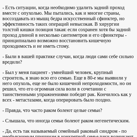
- Есть ситуации, когда необходимо удалить задний проход
вместе с опухолью. Мы пытались, как и многие страны,
воссоздавать из мышц бедра искусственный сфинктер, но
эффективность таких операций невысокая. В хирургии
толстой кишки позиция такая: если сохранен хотя бы задний
проход длиной в несколько сантиметров и его сфинктеры -
принципиально возможно восстановить кишечную
проходимость и не иметь стому.
- Были в вашей практике случаи, когда люди сами себе сильно
вредили?
- Был у меня пациент - умнейший человек, крупный
строитель, я знаю всю его семью. Еще в 80-е мы выявили у
него опухоль, еще не было кишечной непроходимости, но он
решил, что его огромная сила воли в сочетании с
таинственными упражнениями победят рак. Кончилось как у
всех - метастазами, когда оперировать было поздно.
- Правда, что часто раком болеют целые семьи?
- Слышала, что иногда семьи болеют раком негенетическим.
- Да, есть так называемый семейный раковый синдром - по
необъяснимым причинам в конкретной семье раки возникают