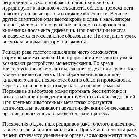
рецидивной опухоли в области прямой кишки боли
иррадиируют в нижнюю часть живота, область промежности,
поясницу, половые органы и нижние конечности. В числе
других симптомов отмечаются кровь и слизь в кале, запоры,
поносы, метеоризм и ощущение неполного опорожнения
кишечника после акта дефекации. При пальпации иногда
определяется опухолевидное образование. При крупных узлах
возможна видимая деформация живота.
Рецидив рака толстого кишечника часто осложняется
формированием свищей. При прорастании мочевого пузыря
возникают расстройства мочеиспускания. Во время
мочеиспускания возможно выделение воздуха или крови. Кал
в моче появляется редко. При образовании влагалищно-
кишечного свища появляются боли в области промежности.
Через влагалище могут отходить газы и каловые массы.
Поражение лимфоузлов может протекать бессимптомно и
выявляться при проведении инструментальных исследований.
При крупных лимфогенных метастазах образуются
конгломераты, возникают нарушения функции близлежащих
органов, вовлеченных в патологический процесс.
Проявления отдаленных рецидивов рака толстого кишечника
зависят от локализации метастазов. При метастатическом раке
печени отмечается увеличение органа, возможна желтушность