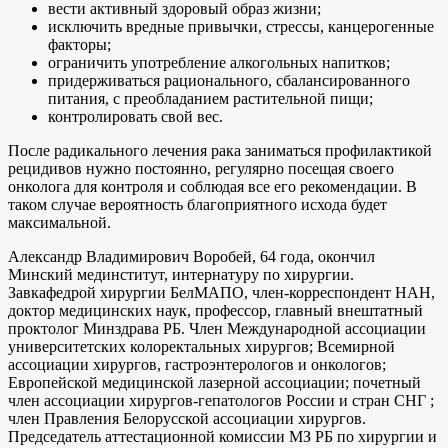
вести активный здоровый образ жизни;
исключить вредные привычки, стрессы, канцерогенные
факторы;
ограничить употребление алкогольных напитков;
придерживаться рационального, сбалансированного
питания, с преобладанием растительной пищи;
контролировать свой вес.
После радикального лечения рака заниматься профилактикой
рецидивов нужно постоянно, регулярно посещая своего
онколога для контроля и соблюдая все его рекомендации. В
таком случае вероятность благоприятного исхода будет
максимальной.
Александр Владимирович Воробей, 64 года, окончил
Минский мединститут, интернатуру по хирургии.
Завкафедрой хирургии БелМАПО, член-корреспондент НАН,
доктор медицинских наук, профессор, главный внештатный
проктолог Минздрава РБ. Член Международной ассоциации
университетских колоректальных хирургов; Всемирной
ассоциации хирургов, гастроэнтерологов и онкологов;
Европейской медицинской лазерной ассоциации; почетный
член ассоциации хирургов-гепатологов России и стран СНГ ;
член Правления Белорусской ассоциации хирургов.
Председатель аттестационной комиссии МЗ РБ по хирургии и