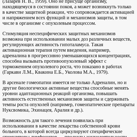
(Лазарев Н. В., 1959). Оно не присуще организму,
находящемуся в состоянии покоя, а может возникнуть только
в качестве защитной реакции, что сопровождается активацией
и напряжением всех функций и механизмов защиты, в том
числе в организме с опухолевым процессом.
Стимуляция неспецифических защитных механизмов
возможна при использовании малых доз различных веществ,
регулирующих активность гипоталамуса. Такая
активационная терапия путем введения, например,
адреналина в прогрессивно уменьшающихся концентрациях,
способна вызывать противоопухолевый эффект с
торможением опухолевого роста, что показано в работах
(Гаркави Л.М., Квакина Е.Б., Уколова М.А., 1979).
В арсенале гомеопатии имеется не только Адреналин, но и
другие биологически активные вещества способные менять
уровни адаптационных реакций организма, повышать
активность естественных механизмов защиты и сдерживать
темпы роста опухолей (например, гомеопатические препараты
Нуксвомика, Эхинацея, Аралия и др.).
Возможность для такого лечения появилась при
использовании в качестве лекарства собственной крови
больного, в которой всегда циркулируют специфические
стимуляторы лимфоцитов — продукты жизнедеятельности