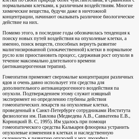
нормальными клетками, к различным воздействиям. Многие
химические вещества, будучи даже в ничтожной
концентрации, начинают оказывать различное биологическое
действие на них.
Помимо этого, в последние годы обозначилась тенденция к
поиску новых путей воздействия на опухолевые клетки, а
именно, поиск веществ, способных вернуть развитие
малигнизированной (злокачественной) клетки в нормальное
русло или приостановить процесс, сдерживая рост опухоли в
течение максимально длительного времени
(антиканцерогенная терапия).
Гомеопатия применяет сверхмалые концентрации различных
ядов и очень давно использует эти средства для
дополнительного антиканцерогенного воздействия па
опухоли. Подтверждением этому служит изящный
эксперимент но определению глубины действия
гомеопатических лекарств на опухолевые клетки,
проведенный в Санкт-Петербурге сотрудниками Института
физиологии им. Павлова (Медведева А.В., Савватеева Е.В.,
Корницкий В. С, 1995). Им удалось при помощи
гомеопатического средства Калькарея флюорика устранить
опухолевые изменения в клетках и наследственную
склонность к развитию опухолей у мух дрозофил.