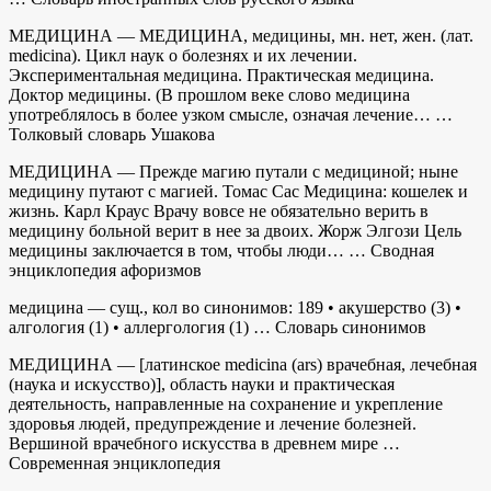
МЕДИЦИНА — МЕДИЦИНА, медицины, мн. нет, жен. (лат.
medicina). Цикл наук о болезнях и их лечении.
Экспериментальная медицина. Практическая медицина.
Доктор медицины. (В прошлом веке слово медицина
употреблялось в более узком смысле, означая лечение… …
Толковый словарь Ушакова
МЕДИЦИНА — Прежде магию путали с медициной; ныне
медицину путают с магией. Томас Сас Медицина: кошелек и
жизнь. Карл Краус Врачу вовсе не обязательно верить в
медицину больной верит в нее за двоих. Жорж Элгози Цель
медицины заключается в том, чтобы люди… … Сводная
энциклопедия афоризмов
медицина — сущ., кол во синонимов: 189 • акушерство (3) •
алгология (1) • аллергология (1) … Словарь синонимов
МЕДИЦИНА — [латинское medicina (ars) врачебная, лечебная
(наука и искусство)], область науки и практическая
деятельность, направленные на сохранение и укрепление
здоровья людей, предупреждение и лечение болезней.
Вершиной врачебного искусства в древнем мире …
Современная энциклопедия