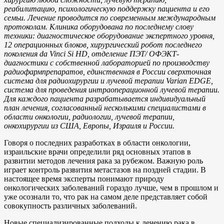
реабилитацию, психологическую поддержку пациента и его
семьи. Лечение проводится по современным международным
протоколам. Клиника оборудована по последнему слову
техники: диагностическое оборудование экспертного уровня,
12 операционных блоков, хирургический робот последнего
поколения da Vinci Si HD, отделение ПЭТ/ ОФЭКТ-
диагностики с собственной лабораторией по производству
радиофармпрепаратов, единственная в России сверхточная
система для радиохирургии и лучевой терапии Varian EDGE,
система для проведения интраоперационной лучевой терапии.
Для каждого пациента разрабатывается индивидуальный
план лечения, согласованный несколькими специалистами в
области онкологии, радиологии, лучевой терапии,
онкохирургии из США, Европы, Израиля и России.
Говоря о последних разработках в области онкологии,
израильские врачи определили ряд основных этапов в
развитии методов лечения рака за рубежом. Важную роль
играет контроль развития метастазов на поздней стадии. В
настоящее время эксперты понимают природу
онкологических заболеваний гораздо лучше, чем в прошлом и
уже осознали то, что рак на самом деле представляет собой
совокупность различных заболеваний.
Новые специализированные подходы к лечению рака в