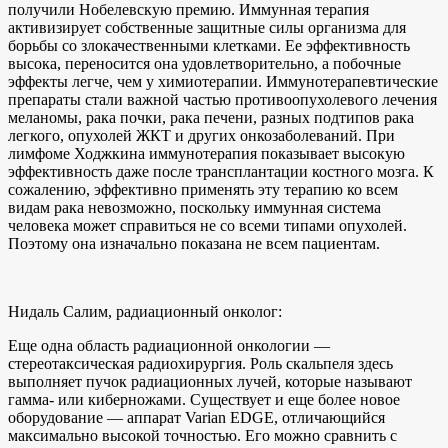
получили Нобелевскую премию. Иммунная терапия
активизирует собственные защитные силы организма для
борьбы со злокачественными клетками. Ее эффективность
высока, переносится она удовлетворительно, а побочные
эффекты легче, чем у химиотерапии. Иммунотерапевтические
препараты стали важной частью противоопухолевого лечения
меланомы, рака почки, рака печени, разных подтипов рака
легкого, опухолей ЖКТ и других онкозаболеваний. При
лимфоме Ходжкина иммунотерапия показывает высокую
эффективность даже после трансплантации костного мозга. К
сожалению, эффективно применять эту терапию ко всем
видам рака невозможно, поскольку иммунная система
человека может справиться не со всеми типами опухолей.
Поэтому она изначально показана не всем пациентам.
Нидаль Салим, радиационный онколог:
Еще одна область радиационной онкологии —
стереотаксическая радиохирургия. Роль скальпеля здесь
выполняет пучок радиационных лучей, которые называют
гамма- или киберножами. Существует и еще более новое
оборудование — аппарат Varian EDGE, отличающийся
максимально высокой точностью. Его можно сравнить с