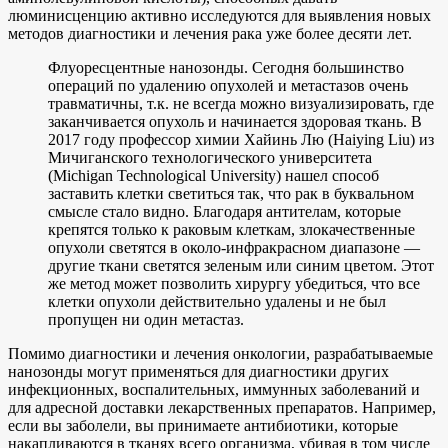
люминисценцию активно исследуются для выявления новых
методов диагностики и лечения рака уже более десяти лет.
Флуоресцентные нанозонды. Сегодня большинство
операций по удалению опухолей и метастазов очень
травматичны, т.к. не всегда можно визуализировать, где
заканчивается опухоль и начинается здоровая ткань. В
2017 году профессор химии Хайинь Лю (Haiying Liu) из
Мичиганского технологического университета
(Michigan Technological University) нашел способ
заставить клетки светиться так, что рак в буквальном
смысле стало видно. Благодаря антителам, которые
крепятся только к раковым клеткам, злокачественные
опухоли светятся в около-инфракрасном диапазоне —
другие ткани светятся зеленым или синим цветом. Этот
же метод может позволить хирургу убедиться, что все
клетки опухоли действительно удалены и не был
пропущен ни один метастаз.
​Помимо диагностики и лечения онкологии, разрабатываемые
нанозонды могут применяться для диагностики других
инфекционных, воспалительных, иммунных заболеваний и
для адресной доставки лекарственных препаратов. Например,
если вы заболели, вы принимаете антибиотики, которые
накапливаются в тканях всего организма, убивая в том числе