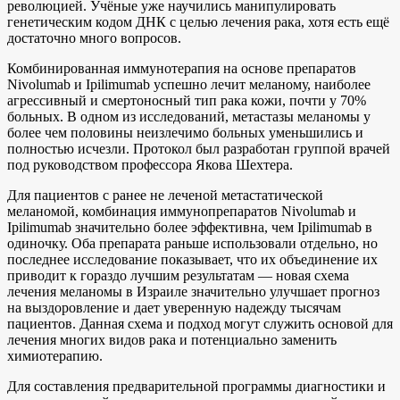
революцией. Учёные уже научились манипулировать
генетическим кодом ДНК с целью лечения рака, хотя есть ещё
достаточно много вопросов.
Комбинированная иммунотерапия на основе препаратов
Nivolumab и Ipilimumab успешно лечит меланому, наиболее
агрессивный и смертоносный тип рака кожи, почти у 70%
больных. В одном из исследований, метастазы меланомы у
более чем половины неизлечимо больных уменьшились и
полностью исчезли. Протокол был разработан группой врачей
под руководством профессора Якова Шехтера.
Для пациентов с ранее не леченой метастатической
меланомой, комбинация иммунопрепаратов Nivolumab и
Ipilimumab значительно более эффективна, чем Ipilimumab в
одиночку. Оба препарата раньше использовали отдельно, но
последнее исследование показывает, что их объединение их
приводит к гораздо лучшим результатам — новая схема
лечения меланомы в Израиле значительно улучшает прогноз
на выздоровление и дает уверенную надежду тысячам
пациентов. Данная схема и подход могут служить основой для
лечения многих видов рака и потенциально заменить
химиотерапию.
Для составления предварительной программы диагностики и