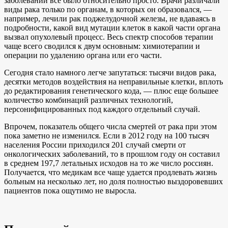
заболеваний все было относительно просто. Врачи различали
виды рака только по органам, в которых он образовался, —
например, лечили рак поджелудочной железы, не вдаваясь в
подробности, какой вид мутации клеток в какой части органа
вызвал опухолевый процесс. Весь спектр способов терапии
чаще всего сводился к двум основным: химиотерапии и
операции по удалению органа или его части.
Сегодня стало намного легче запутаться: тысячи видов рака,
десятки методов воздействия на неправильные клетки, вплоть
до редактирования генетического кода, — плюс еще большее
количество комбинаций различных технологий,
персонифицированных под каждого отдельный случай.
Впрочем, показатель общего числа смертей от рака при этом
пока заметно не изменился. Если в 2012 году на 100 тысяч
населения России приходился 201 случай смерти от
онкологических заболеваний, то в прошлом году он составил
в среднем 197,7 летальных исходов на то же число россиян.
Получается, что медикам все чаще удается продлевать жизнь
больным на несколько лет, но доля полностью выздоровевших
пациентов пока ощутимо не выросла.