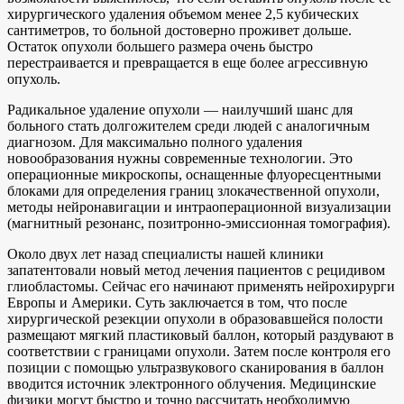
хирургического удаления объемом менее 2,5 кубических
сантиметров, то больной достоверно проживет дольше.
Остаток опухоли большего размера очень быстро
перестраивается и превращается в еще более агрессивную
опухоль.
Радикальное удаление опухоли — наилучший шанс для
больного стать долгожителем среди людей с аналогичным
диагнозом. Для максимально полного удаления
новообразования нужны современные технологии. Это
операционные микроскопы, оснащенные флуоресцентными
блоками для определения границ злокачественной опухоли,
методы нейронавигации и интраоперационной визуализации
(магнитный резонанс, позитронно-эмиссионная томография).
Около двух лет назад специалисты нашей клиники
запатентовали новый метод лечения пациентов с рецидивом
глиобластомы. Сейчас его начинают применять нейрохирурги
Европы и Америки. Суть заключается в том, что после
хирургической резекции опухоли в образовавшейся полости
размещают мягкий пластиковый баллон, который раздувают в
соответствии с границами опухоли. Затем после контроля его
позиции с помощью ультразвукового сканирования в баллон
вводится источник электронного облучения. Медицинские
физики могут быстро и точно рассчитать необходимую