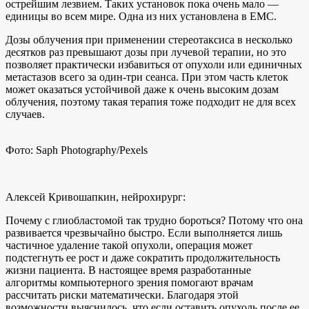
острейшим лезвием. Таких установок пока очень мало —
единицы во всем мире. Одна из них установлена в EMC.
Дозы облучения при применении стереотаксиса в несколько
десятков раз превышают дозы при лучевой терапии, но это
позволяет практически избавиться от опухоли или единичных
метастазов всего за один-три сеанса. При этом часть клеток
может оказаться устойчивой даже к очень высоким дозам
облучения, поэтому такая терапия тоже подходит не для всех
случаев.
Фото: Saph Photography/Pexels
Алексей Кривошапкин, нейрохирург:
Почему с глиобластомой так трудно бороться? Потому что она
развивается чрезвычайно быстро. Если выполняется лишь
частичное удаление такой опухоли, операция может
подстегнуть ее рост и даже сократить продолжительность
жизни пациента. В настоящее время разработанные
алгоритмы компьютерного зрения помогают врачам
рассчитать риски математически. Благодаря этой
возможности выяснилось, что если оставить опухоль после ее