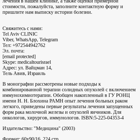
лечения в нашей клинике, а также оценки примерной
стоимости, пожалуйста, заполните контактную форму и
пришлите нам выписку истории болезни.
Свяжитесь с нами:
Tel Aviv CLINIC
Viber, WhatsApp, Telegram
Тел: +972544942762
Эл. почта:
[email protected]
Skype: medicaltourisrael
Адрес: ул. Вайцман 14,
Тель Авив, Израиль
В монографии рассмотрены новые подходы к
комбинированной терапии солидных опухолей с включением
иммунохимиотерапии. Обобщен накопленный в ГУ РОНЦ
имени Н. Н. Блохина РАМН опыт лечения больных раком
легкого, приведены первые результаты лечения запущенных
форм рака молочной железы и опухолей яичников. Для
онкологов, хирургов, иммунологов. ISBN:5-225-04353-4
Издательство: "Медицина" (2003)
Формат: 60x90/16, 224 стр.