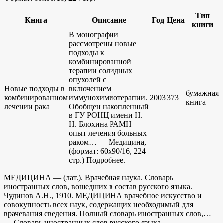
Тип
Книга
Описание
Год
Цена
книги
В монографии
рассмотрены новые
подходы к
комбинированной
терапии солидных
опухолей с
Новые подходы в
включением
бумажная
комбинированном
иммунохимиотерапии.
2003
373
книга
лечении рака
Обобщен накопленный
в ГУ РОНЦ имени Н.
Н. Блохина РАМН
опыт лечения больных
раком… — Медицина,
(формат: 60x90/16, 224
стр.) Подробнее.
МЕДИЦИНА — (лат.). Врачебная наука. Словарь
иностранных слов, вошедших в состав русского языка.
Чудинов А.Н., 1910. МЕДИЦИНА врачебное искусство и
совокупность всех наук, содержащих необходимый для
врачевания сведения. Полный словарь иностранных слов,…
… Словарь иностранных слов русского языка