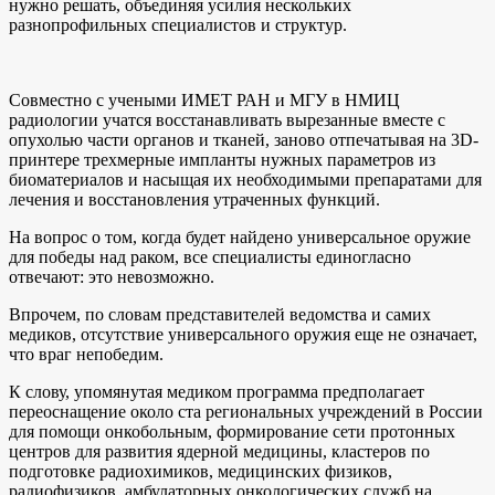
нужно решать, объединяя усилия нескольких
разнопрофильных специалистов и структур.
Совместно с учеными ИМЕТ РАН и МГУ в НМИЦ
радиологии учатся восстанавливать вырезанные вместе с
опухолью части органов и тканей, заново отпечатывая на 3D-
принтере трехмерные импланты нужных параметров из
биоматериалов и насыщая их необходимыми препаратами для
лечения и восстановления утраченных функций.
На вопрос о том, когда будет найдено универсальное оружие
для победы над раком, все специалисты единогласно
отвечают: это невозможно.
Впрочем, по словам представителей ведомства и самих
медиков, отсутствие универсального оружия еще не означает,
что враг непобедим.
К слову, упомянутая медиком программа предполагает
переоснащение около ста региональных учреждений в России
для помощи онкобольным, формирование сети протонных
центров для развития ядерной медицины, кластеров по
подготовке радиохимиков, медицинских физиков,
радиофизиков, амбулаторных онкологических служб на