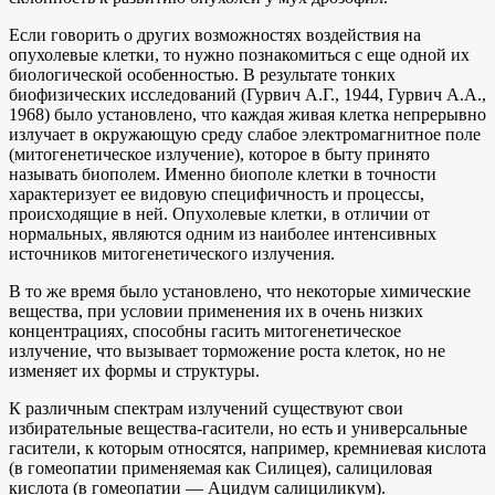
Если говорить о других возможностях воздействия на
опухолевые клетки, то нужно познакомиться с еще одной их
биологической особенностью. В результате тонких
биофизических исследований (Гурвич А.Г., 1944, Гурвич А.А.,
1968) было установлено, что каждая живая клетка непрерывно
излучает в окружающую среду слабое электромагнитное поле
(митогенетическое излучение), которое в быту принято
называть биополем. Именно биополе клетки в точности
характеризует ее видовую специфичность и процессы,
происходящие в ней. Опухолевые клетки, в отличии от
нормальных, являются одним из наиболее интенсивных
источников митогенетического излучения.
В то же время было установлено, что некоторые химические
вещества, при условии применения их в очень низких
концентрациях, способны гасить митогенетическое
излучение, что вызывает торможение роста клеток, но не
изменяет их формы и структуры.
К различным спектрам излучений существуют свои
избирательные вещества-гасители, но есть и универсальные
гасители, к которым относятся, например, кремниевая кислота
(в гомеопатии применяемая как Силицея), салициловая
кислота (в гомеопатии — Ацидум салициликум).