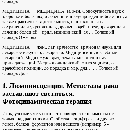
словарь
МЕДИЦИНА — МЕДИЦИНА, ы, жен. Совокупность наук о
здоровье и болезнях, о лечении и предупреждении болезней, а
также практическая деятельность, направленная на
сохранение и укрепление здоровья людей, предупреждение и
лечение болезней. | прил. медицинский, ая … Толковый
словарь Ожегова
МЕДИЦИНА — жен., лат. врачебство, врачебная наука или
лекарское искуство, лекарство. Медицинский, врачебный,
лекарский. Медик муж. врач, лекарь. ков, лично ему
принадлежащий. Медикополицейский, относящийся до
врачебной полиции, до порядка и мер, для… … Толковый
словарь Даля
1. Люминисценция. Метастазы рака
заставляют светиться.
Фотодинамическая терапия
Итак, ученые уже много лет проводят эксперименты не
только над растениями. Свойства люциферазы и других
генов, белков, ферментов или веществ (например, 5 -
аминолевулиновой кислоты), способных давать