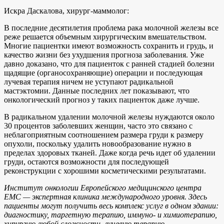
Искра Даскалова, хирург-маммолог:
В последние десятилетия проблема рака молочной железы все
реже решается объемным хирургическим вмешательством.
Многие пациентки имеют возможность сохранить и грудь, и
качество жизни без ухудшения прогноза заболевания. Уже
давно доказано, что для пациенток с ранней стадией болезни
щадящие (органосохраняющие) операции и последующая
лучевая терапия ничем не уступают радикальной
мастэктомии. Данные последних лет показывают, что
онкологический прогноз у таких пациенток даже лучше.
В радикальном удалении молочной железы нуждаются около
30 процентов заболевших женщин, часто это связано с
неблагоприятным соотношением размера груди к размеру
опухоли, поскольку удалить новообразование нужно в
пределах здоровых тканей. Даже когда речь идет об удалении
груди, остаются возможности для последующей
реконструкции с хорошими косметическими результатами.
Институт онкологии Европейского медицинского центра
EMC — экспертная клиника международного уровня. Здесь
пациенты могут получить весь комплекс услуг в одном здании:
диагностику, таргетную терапию, иммуно- и химиотерапию,
хирургию любой сложности, лучевую терапию,