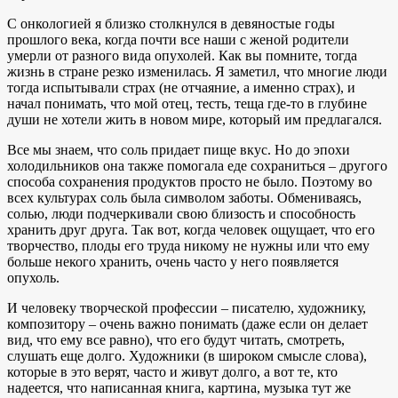
С онкологией я близко столкнулся в девяностые годы
прошлого века, когда почти все наши с женой родители
умерли от разного вида опухолей. Как вы помните, тогда
жизнь в стране резко изменилась. Я заметил, что многие люди
тогда испытывали страх (не отчаяние, а именно страх), и
начал понимать, что мой отец, тесть, теща где-то в глубине
души не хотели жить в новом мире, который им предлагался.
Все мы знаем, что соль придает пище вкус. Но до эпохи
холодильников она также помогала еде сохраниться – другого
способа сохранения продуктов просто не было. Поэтому во
всех культурах соль была символом заботы. Обмениваясь,
солью, люди подчеркивали свою близость и способность
хранить друг друга. Так вот, когда человек ощущает, что его
творчество, плоды его труда никому не нужны или что ему
больше некого хранить, очень часто у него появляется
опухоль.
И человеку творческой профессии – писателю, художнику,
композитору – очень важно понимать (даже если он делает
вид, что ему все равно), что его будут читать, смотреть,
слушать еще долго. Художники (в широком смысле слова),
которые в это верят, часто и живут долго, а вот те, кто
надеется, что написанная книга, картина, музыка тут же