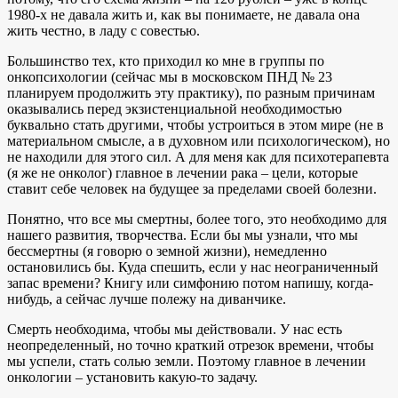
1980-х не давала жить и, как вы понимаете, не давала она
жить честно, в ладу с совестью.
Большинство тех, кто приходил ко мне в группы по
онкопсихологии (сейчас мы в московском ПНД № 23
планируем продолжить эту практику), по разным причинам
оказывались перед экзистенциальной необходимостью
буквально стать другими, чтобы устроиться в этом мире (не в
материальном смысле, а в духовном или психологическом), но
не находили для этого сил. А для меня как для психотерапевта
(я же не онколог) главное в лечении рака – цели, которые
ставит себе человек на будущее за пределами своей болезни.
Понятно, что все мы смертны, более того, это необходимо для
нашего развития, творчества. Если бы мы узнали, что мы
бессмертны (я говорю о земной жизни), немедленно
остановились бы. Куда спешить, если у нас неограниченный
запас времени? Книгу или симфонию потом напишу, когда-
нибудь, а сейчас лучше полежу на диванчике.
Смерть необходима, чтобы мы действовали. У нас есть
неопределенный, но точно краткий отрезок времени, чтобы
мы успели, стать солью земли. Поэтому главное в лечении
онкологии – установить какую-то задачу.