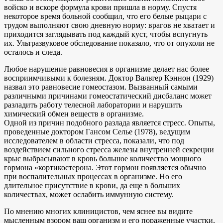
войско и вскоре формула крови пришла в норму. Спустя
некоторое время больной сообщил, что его белые рыцари с
трудом выполняют свою дневную норму: врагов не хватает и
приходится заглядывать под каждый куст, чтобы вспугнуть
их. Ультразвуковое обследование показало, что от опухоли не
осталось и следа.
Любое нарушение равновесия в организме делает нас более
восприимчивыми к болезням. Доктор Вальтер Кэннон (1929)
назвал это равновесие гомеостазом. Вызванный самыми
различными причинами гомеостатический дисбаланс может
разладить работу телесной лаборатории и нарушить
химический обмен веществ в организме.
Одной из причин подобного разлада является стресс. Опыты,
проведенные доктором Гансом Селье (1978), ведущим
исследователем в области стресса, показали, что под
воздействием сильного стресса железы внутренней секреции
крыс выбрасывают в кровь большое количество мощного
гормона «кортикостерона. Этот гормон появляется обычно
при воспалительных процессах в организме. Но его
длительное присутствие в крови, да еще в больших
количествах, может ослабить иммунную систему.
По мнению многих клиницистов, чем яснее вы видите
мысленным взором ваш организм и его пораженные участки,