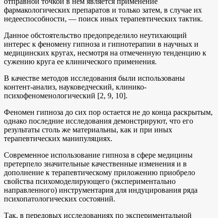
отправной точкой в нем является применение
фармакологических препаратов и только затем, в случае их
недееспособности, — поиск иных терапевтических тактик.
Данное обстоятельство предопределило неутихающий
интерес к феномену гипноза и гипнотерапии в научных и
медицинских кругах, несмотря на отмеченную тенденцию к
сужению круга ее клинического применения.
В качестве методов исследования были использованы
контент-анализ, науковедческий, клинико-
психофеноменологический [2, 9, 10].
Феномен гипноза до сих пор остается не до конца раскрытым,
однако последние исследования демонстрируют, что его
результаты столь же материальны, как и при иных
терапевтических манипуляциях.
Современное использование гипноза в сфере медицины
претерпело значительные качественные изменения и в
дополнение к терапевтическому приложению приобрело
свойства психомоделирующего (экспериментально
направленного) инструментария для индуцирования ряда
психопатологических состояний.
Так, в передовых исследованиях по экспериментальной