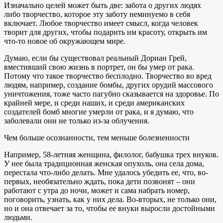
Изначально целей может быть две: забота о других людях
либо творчество, которое эту заботу неминуемо в себя
включает. Любое творчество имеет смысл, когда человек
творит для других, чтобы подарить им красоту, открыть им
что-то новое об окружающем мире.
Думаю, если бы существовал реальный Дориан Грей,
вместивший свою жизнь в портрет, он бы умер от рака.
Потому что такое творчество бесплодно. Творчество во вред
людям, например, создание бомбы, других орудий массового
уничтожения, тоже часто пагубно сказывается на здоровье. По
крайней мере, и среди наших, и среди американских
создателей бомб многие умерли от рака, и я думаю, что
заболевали они не только из-за облучения.
Чем больше осознанности, тем меньше болезненности
Например, 58-летняя женщина, филолог, бабушка трех внуков.
У нее была традиционная женская опухоль, она села дома,
перестала что-либо делать. Мне удалось убедить ее, что, во-
первых, необязательно ждать, пока дети позвонят – они
работают с утра до ночи, может и сама набрать номер,
поговорить, узнать, как у них дела. Во-вторых, не только они,
но и она отвечает за то, чтобы ее внуки выросли достойными
людьми.