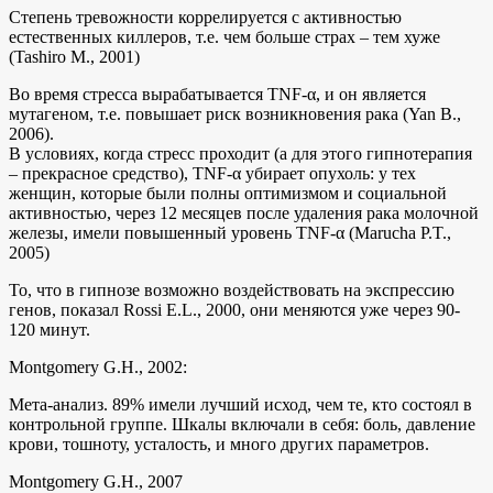
Степень тревожности коррелируется с активностью
естественных киллеров, т.е. чем больше страх – тем хуже
(Tashiro M., 2001)
Во время стресса вырабатывается TNF-α, и он является
мутагеном, т.е. повышает риск возникновения рака (Yan B.,
2006).
В условиях, когда стресс проходит (а для этого гипнотерапия
– прекрасное средство), TNF-α убирает опухоль: у тех
женщин, которые были полны оптимизмом и социальной
активностью, через 12 месяцев после удаления рака молочной
железы, имели повышенный уровень TNF-α (Marucha P.T.,
2005)
То, что в гипнозе возможно воздействовать на экспрессию
генов, показал Rossi E.L., 2000, они меняются уже через 90-
120 минут.
Montgomery G.H., 2002:
Мета-анализ. 89% имели лучший исход, чем те, кто состоял в
контрольной группе. Шкалы включали в себя: боль, давление
крови, тошноту, усталость, и много других параметров.
Montgomery G.H., 2007