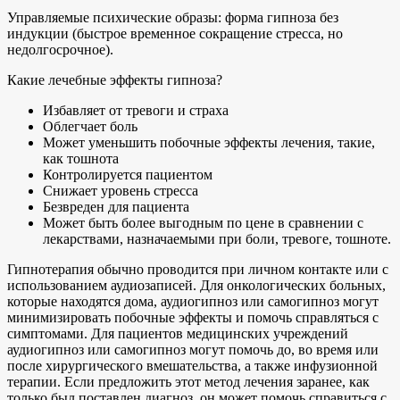
Управляемые психические образы: форма гипноза без
индукции (быстрое временное сокращение стресса, но
недолгосрочное).
Какие лечебные эффекты гипноза?
Избавляет от тревоги и страха
Облегчает боль
Может уменьшить побочные эффекты лечения, такие,
как тошнота
Контролируется пациентом
Снижает уровень стресса
Безвреден для пациента
Может быть более выгодным по цене в сравнении с
лекарствами, назначаемыми при боли, тревоге, тошноте.
Гипнотерапия обычно проводится при личном контакте или с
использованием аудиозаписей. Для онкологических больных,
которые находятся дома, аудиогипноз или самогипноз могут
минимизировать побочные эффекты и помочь справляться с
симптомами. Для пациентов медицинских учреждений
аудиогипноз или самогипноз могут помочь до, во время или
после хирургического вмешательства, а также инфузионной
терапии. Если предложить этот метод лечения заранее, как
только был поставлен диагноз, он может помочь справиться с