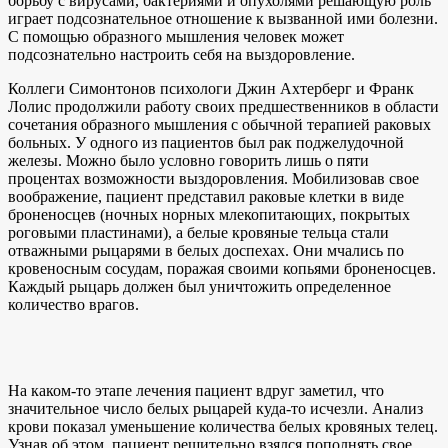
борьбу с вирусами, бактериями и опухолями решающую роль
играет подсознательное отношение к вызванной ими болезни.
С помощью образного мышления человек может
подсознательно настроить себя на выздоровление.
Коллеги Симонтонов психологи Джин Ахтерберг и Франк
Лолис продолжили работу своих предшественников в области
сочетания образного мышления с обычной терапией раковых
больных. У одного из пациентов был рак поджелудочной
железы. Можно было условно говорить лишь о пяти
процентах возможности выздоровления. Мобилизовав свое
воображение, пациент представил раковые клетки в виде
броненосцев (ночных норных млекопитающих, покрытых
роговыми пластинами), а белые кровяные тельца стали
отважными рыцарями в белых доспехах. Они мчались по
кровеносным сосудам, поражая своими копьями броненосцев.
Каждый рыцарь должен был уничтожить определенное
количество врагов.
На каком-то этапе лечения пациент вдруг заметил, что
значительное число белых рыцарей куда-то исчезли. Анализ
крови показал уменьшение количества белых кровяных телец.
Узнав об этом, пациент решительно взялся пополнять свое