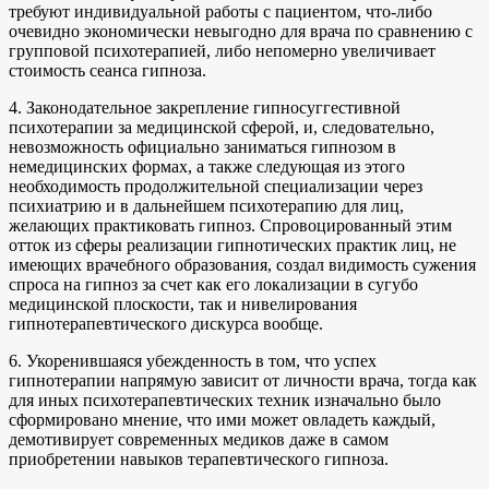
требуют индивидуальной работы с пациентом, что-либо
очевидно экономически невыгодно для врача по сравнению с
групповой психотерапией, либо непомерно увеличивает
стоимость сеанса гипноза.
4. Законодательное закрепление гипносуггестивной
психотерапии за медицинской сферой, и, следовательно,
невозможность официально заниматься гипнозом в
немедицинских формах, а также следующая из этого
необходимость продолжительной специализации через
психиатрию и в дальнейшем психотерапию для лиц,
желающих практиковать гипноз. Спровоцированный этим
отток из сферы реализации гипнотических практик лиц, не
имеющих врачебного образования, создал видимость сужения
спроса на гипноз за счет как его локализации в сугубо
медицинской плоскости, так и нивелирования
гипнотерапевтического дискурса вообще.
6. Укоренившаяся убежденность в том, что успех
гипнотерапии напрямую зависит от личности врача, тогда как
для иных психотерапевтических техник изначально было
сформировано мнение, что ими может овладеть каждый,
демотивирует современных медиков даже в самом
приобретении навыков терапевтического гипноза.