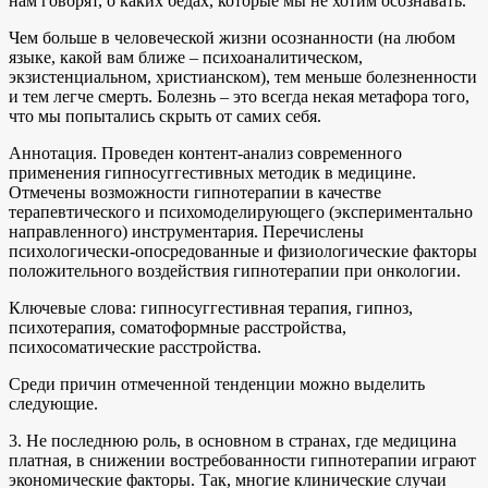
нам говорят, о каких бедах, которые мы не хотим осознавать.
Чем больше в человеческой жизни осознанности (на любом
языке, какой вам ближе – психоаналитическом,
экзистенциальном, христианском), тем меньше болезненности
и тем легче смерть. Болезнь – это всегда некая метафора того,
что мы попытались скрыть от самих себя.
Аннотация. Проведен контент-анализ современного
применения гипносуггестивных методик в медицине.
Отмечены возможности гипнотерапии в качестве
терапевтического и психомоделирующего (экспериментально
направленного) инструментария. Перечислены
психологически-опосредованные и физиологические факторы
положительного воздействия гипнотерапии при онкологии.
Ключевые слова: гипносуггестивная терапия, гипноз,
психотерапия, соматоформные расстройства,
психосоматические расстройства.
Среди причин отмеченной тенденции можно выделить
следующие.
3. Не последнюю роль, в основном в странах, где медицина
платная, в снижении востребованности гипнотерапии играют
экономические факторы. Так, многие клинические случаи