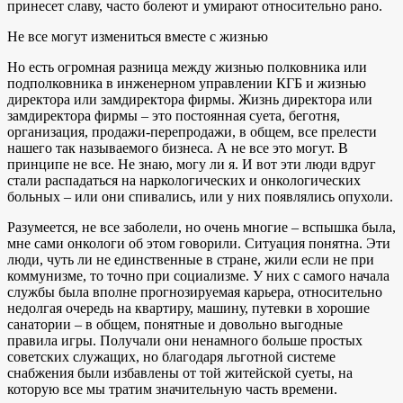
принесет славу, часто болеют и умирают относительно рано.
Не все могут измениться вместе с жизнью
Но есть огромная разница между жизнью полковника или
подполковника в инженерном управлении КГБ и жизнью
директора или замдиректора фирмы. Жизнь директора или
замдиректора фирмы – это постоянная суета, беготня,
организация, продажи-перепродажи, в общем, все прелести
нашего так называемого бизнеса. А не все это могут. В
принципе не все. Не знаю, могу ли я. И вот эти люди вдруг
стали распадаться на наркологических и онкологических
больных – или они спивались, или у них появлялись опухоли.
Разумеется, не все заболели, но очень многие – вспышка была,
мне сами онкологи об этом говорили. Ситуация понятна. Эти
люди, чуть ли не единственные в стране, жили если не при
коммунизме, то точно при социализме. У них с самого начала
службы была вполне прогнозируемая карьера, относительно
недолгая очередь на квартиру, машину, путевки в хорошие
санатории – в общем, понятные и довольно выгодные
правила игры. Получали они ненамного больше простых
советских служащих, но благодаря льготной системе
снабжения были избавлены от той житейской суеты, на
которую все мы тратим значительную часть времени.