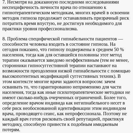
7. Несмотря на доказанную последними исследованиями
неспецифичность личности врача по отношению к
гипнотерапевтическим методикам, многих врачей в освоении
методик гипноза продолжает останавливать призрачный риск
потратить время впустую, не достигнув необходимого для
практики уровня профессионализма.
8. Проблема специфической гипнабельности пациентов —
способности человека входить в состояние гипноза. На
сегодня показано, что гипнозу подвержены в среднем 50 %
населения, тогда как для оставшейся половины этот метод
терапии оказывается заведомо неэффективным (тем не менее,
сторонники гипносуггестивной терапии настаивают на
возможности преодоления низкой гипнабельности с помощью
высокопотентных модификаций суггестивных техник). В
этом контексте многие врачи задаются вопросом: зачем
осваивать то, что гарантированно неприменимо для части
населения, тогда как иные психотерапевтические методики не
имеют сколько-нибудь очерченных ограничений. Более того,
определение врачом индивида как негипнабельного несет в
себе риск необоснованной идентификации этим индивидом
врача, проводящего сеанс, как непрофессионала. Поэтому не
каждый врач готов рисковать своей репутацией, практикуя
методику, способную привести к подобным имиджевым
потерям.