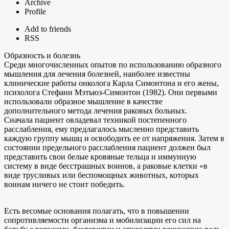
Archive
Profile
Add to friends
RSS
Образность и болезнь
Среди многочисленных опытов по использованию образного
мышления для лечения болезней, наиболее известны
клинические работы онколога Карла Симонтона и его жены,
психолога Стефани Мэтьюз-Симонтон (1982). Они первыми
использовали образное мышление в качестве
дополнительного метода лечения раковых больных.
Сначала пациент овладевал техникой постепенного
расслабления, ему предлагалось мысленно представить
каждую группу мышц и освободить ее от напряжения. Затем в
состоянии предельного расслабления пациент должен был
представить свои белые кровяные тельца и иммунную
систему в виде бесстрашных воинов, а раковые клетки «в
виде трусливых или беспомощных животных, которых
воинам ничего не стоит победить.
Есть весомые основания полагать, что в повышении
сопротивляемости организма и мобилизации его сил на