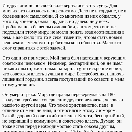
И вдруг они не по своей воле вернулись в эту суету. Для
многих это оказалось непереносимо. Дело не в гордыне, не в
болезненном самолюбии. Я со многими из них общался, у
кого-то, конечно, была гордыня, но далеко не у всех.
Проблема не в бешеном самолюбии, а в том, что они не
подходили этому миру, не могли понять взаимоотношения в
нем. Надо было что-то в себе изменить, чтобы стать новым
человеком – членом потребительского общества. Мало кто
смог справиться с этой задачей.
Это один из примеров. Мой папа был настоящим верующим
советским человеком. Инженер, беспартийный, он не имел
никаких льгот, жил только на зарплату, но искренне верил,
что советская власть лучшая в мире. Бессребреник, напрочь
лишенный гордыни, всегда поступавший по совести и меня
этому учивший.
Он умер от рака. Мир, где правда перевернулась на 180
градусов, требовал совершенно другого человека, человека
какой-то другой веры. Что такое христианство, папа, в
отличие от меня не знал, и относился к этому с юмором.
Такой здоровый советский инженер. Кстати, беспартийный,
но веривший в коммунизм, в советскую власть. Думаю, он
тоже встал перед необходимостью стать совсем другим,
потому, что его схема жизни – на 120 рублей – уже в конце