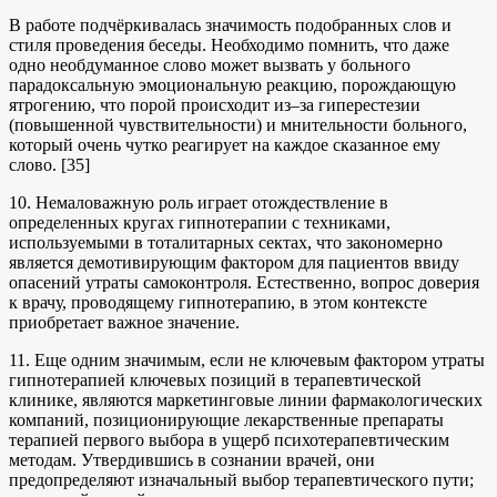
В работе подчёркивалась значимость подобранных слов и
стиля проведения беседы. Необходимо помнить, что даже
одно необдуманное слово может вызвать у больного
парадоксальную эмоциональную реакцию, порождающую
ятрогению, что порой происходит из–за гиперестезии
(повышенной чувствительности) и мнительности больного,
который очень чутко реагирует на каждое сказанное ему
слово. [35]
10. Немаловажную роль играет отождествление в
определенных кругах гипнотерапии с техниками,
используемыми в тоталитарных сектах, что закономерно
является демотивирующим фактором для пациентов ввиду
опасений утраты самоконтроля. Естественно, вопрос доверия
к врачу, проводящему гипнотерапию, в этом контексте
приобретает важное значение.
11. Еще одним значимым, если не ключевым фактором утраты
гипнотерапией ключевых позиций в терапевтической
клинике, являются маркетинговые линии фармакологических
компаний, позиционирующие лекарственные препараты
терапией первого выбора в ущерб психотерапевтическим
методам. Утвердившись в сознании врачей, они
предопределяют изначальный выбор терапевтического пути;