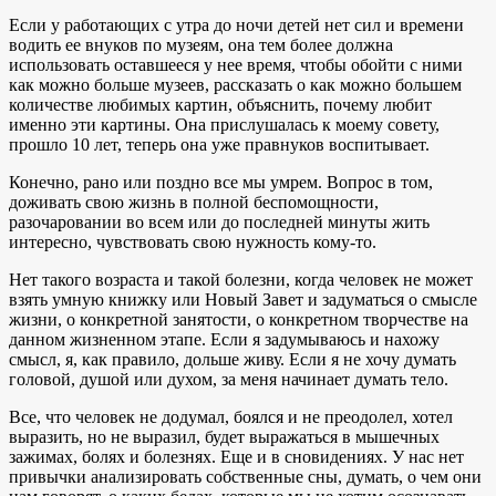
Если у работающих с утра до ночи детей нет сил и времени
водить ее внуков по музеям, она тем более должна
использовать оставшееся у нее время, чтобы обойти с ними
как можно больше музеев, рассказать о как можно большем
количестве любимых картин, объяснить, почему любит
именно эти картины. Она прислушалась к моему совету,
прошло 10 лет, теперь она уже правнуков воспитывает.
Конечно, рано или поздно все мы умрем. Вопрос в том,
доживать свою жизнь в полной беспомощности,
разочаровании во всем или до последней минуты жить
интересно, чувствовать свою нужность кому-то.
Нет такого возраста и такой болезни, когда человек не может
взять умную книжку или Новый Завет и задуматься о смысле
жизни, о конкретной занятости, о конкретном творчестве на
данном жизненном этапе. Если я задумываюсь и нахожу
смысл, я, как правило, дольше живу. Если я не хочу думать
головой, душой или духом, за меня начинает думать тело.
Все, что человек не додумал, боялся и не преодолел, хотел
выразить, но не выразил, будет выражаться в мышечных
зажимах, болях и болезнях. Еще и в сновидениях. У нас нет
привычки анализировать собственные сны, думать, о чем они