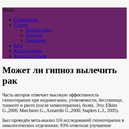
Меню
О компании
Статьи
Диагностика
Лечение
Операции
Блог
Консультации
Запись на приём
Может ли гипноз вылечить
рак
Часть авторов отмечает высокую эффективность
гипнотерапии при недомогании, утомляемости, бессоннице,
тошноте и рвоте (после химиотерапии), болях. Это: Elkins
G.,2006; Marchioro G., Azzarello G.,2000; Staplers L.J., 2005).
Был проведён мета-анализ 116 исследований гипнотерапии в
онкологических отделениях: 93% отметили улучшение