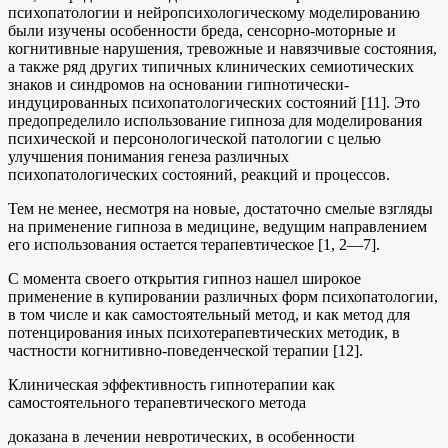
психопатологии и нейропсихологическому моделированию
были изучены особенности бреда, сенсорно-моторные и
когнитивные нарушения, тревожные и навязчивые состояния,
а также ряд других типичных клинических семиотических
знаков и синдромов на основании гипнотически-
индуцированных психопатологических состояний [11]. Это
предопределило использование гипноза для моделирования
психической и персонологической патологии с целью
улучшения понимания генеза различных
психопатологических состояний, реакций и процессов.
Тем не менее, несмотря на новые, достаточно смелые взгляды
на применение гипноза в медицине, ведущим направлением
его использования остается терапевтическое [1, 2—7].
С момента своего открытия гипноз нашел широкое
применение в купировании различных форм психопатологии,
в том числе и как самостоятельный метод, и как метод для
потенцирования иных психотерапевтических методик, в
частности когнитивно-поведенческой терапии [12].
Клиническая эффективность гипнотерапии как
самостоятельного терапевтического метода
доказана в лечении невротических, в особенности