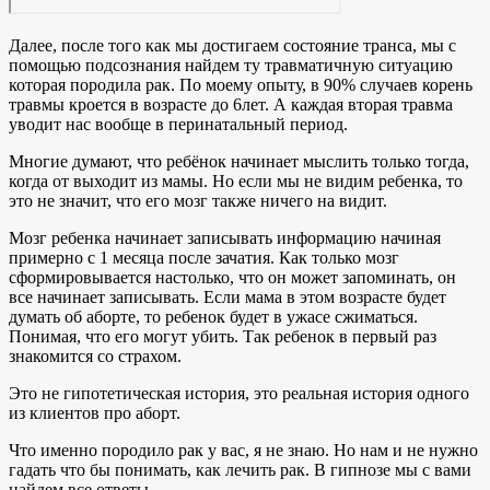
Далее, после того как мы достигаем состояние транса, мы с
помощью подсознания найдем ту травматичную ситуацию
которая породила рак. По моему опыту, в 90% случаев корень
травмы кроется в возрасте до 6лет. А каждая вторая травма
уводит нас вообще в перинатальный период.
Многие думают, что ребёнок начинает мыслить только тогда,
когда от выходит из мамы. Но если мы не видим ребенка, то
это не значит, что его мозг также ничего на видит.
Мозг ребенка начинает записывать информацию начиная
примерно с 1 месяца после зачатия. Как только мозг
сформировывается настолько, что он может запоминать, он
все начинает записывать. Если мама в этом возрасте будет
думать об аборте, то ребенок будет в ужасе сжиматься.
Понимая, что его могут убить. Так ребенок в первый раз
знакомится со страхом.
Это не гипотетическая история, это реальная история одного
из клиентов про аборт.
Что именно породило рак у вас, я не знаю. Но нам и не нужно
гадать что бы понимать, как лечить рак. В гипнозе мы с вами
найдем все ответы.