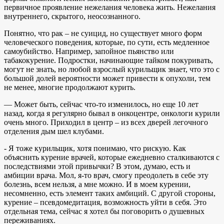
первичное проявление нежелания человека жить. Нежелания
внутреннего, скрытого, неосознанного.
Понятно, что рак – не суицид, но существует много форм
человеческого поведения, которые, по сути, есть медленное
самоубийство. Например, запойное пьянство или
табакокурение. Подростки, начинающие тайком покуривать,
могут не знать, но любой взрослый курильщик знает, что это с
большой долей вероятности может привести к опухоли, тем
не менее, многие продолжают курить.
— Может быть, сейчас что-то изменилось, но еще 10 лет
назад, когда я регулярно бывал в онкоцентре, онкологи курили
очень много. Приходил в центр – из всех дверей легочного
отделения дым шел клубами.
- Я тоже курильщик, хотя понимаю, что рискую. Как
объяснить курение врачей, которые ежедневно сталкиваются с
последствиями этой привычки? В этом, думаю, есть и
амбиции врача. Мол, я-то врач, смогу преодолеть в себе эту
болезнь, всем нельзя, а мне можно. И в моем курении,
несомненно, есть элемент таких амбиций. С другой стороны,
курение – псевдомедитация, возможность уйти в себя. Это
отдельная тема, сейчас я хотел бы поговорить о душевных
переживаниях.