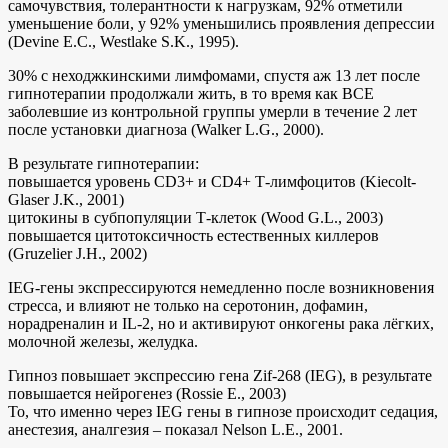
самочувствия, толерантности к нагрузкам, 92% отметили
уменьшение боли, у 92% уменьшились проявления депрессии
(Devine E.C., Westlake S.K., 1995).
30% с неходжкинскими лимфомами, спустя аж 13 лет после
гипнотерапии продолжали жить, в то время как ВСЕ
заболевшие из контрольной группы умерли в течение 2 лет
после установки диагноза (Walker L.G., 2000).
В результате гипнотерапии:
повышается уровень CD3+ и CD4+ Т-лимфоцитов (Kiecolt-
Glaser J.K., 2001)
цитокины в субпопуляции Т-клеток (Wood G.L., 2003)
повышается цитотоксичность естественных киллеров
(Gruzelier J.H., 2002)
IEG-гены экспрессируются немедленно после возникновения
стресса, и влияют не только на серотонин, дофамин,
норадреналин и IL-2, но и активируют онкогены рака лёгких,
молочной железы, желудка.
Гипноз повышает экспрессию гена Zif-268 (IEG), в результате
повышается нейрогенез (Rossie E., 2003)
То, что именно через IEG гены в гипнозе происходит седация,
анестезия, аналгезия – показал Nelson L.E., 2001.