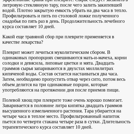
литровую стеклянную тару, после чего залить закипевшей
водой. Плотно закрытую емкость убрать на два часа в тепло.
Профильтровать и пить по столовой ложке полученного
снадобья по пять раз в день. Продолжительность лечебного
курса составляет 10 дней.
Какой еще травяной сбор при плеврите применяется в
качестве лекарства?
Плеврит может лечиться муколитическим сбором. В
одинаковых пропорциях смешиваются мать-и-мачеха, корни
солодки и девясила, липовые цветки и мята. Двадцать
граммов сырья запариваются в двухстах миллилитрах
кипяченой воды. Состав остается настаиваться два часа.
Затем, необходимо пропустить отвар через сито, потом весь
объем делится на три одинаковые порции, которые
употребляются на протяжении дня после приемов пищи.
Полевой хвощ при плеврите тоже очень хорошо помогает.
Заваривается в половине литра кипятка двадцать граммов
высушенного измельченного растения. Тара убирается на
четыре часа в теплое место. Профильтрованный напиток
пьется по четверти стакана четыре раза в сутки. Длительность
терапевтического курса составляет 10 дней.