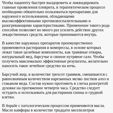
Чтобы пациенту быстрее выздороветь и ликвидировать
главные проявления плеврита, в терапевтическом процессе
необходимо обязательно пользоваться препаратами для
наружного использования, обладающими
высокоэффективными противовоспалительными и
разогревающими характеристиками. Применение такого рода
способов позволяет во много раз усилить действие других
лекарственных средств, которые принимаются внутрь.
В качестве наружных препаратов преимущественно
применяются растирания и компрессы, в основе которых
лежат такие целебные компоненты, как травяные отвары,
натуральный мед, барсучье и свиное нутряное сало. Чтобы
получить максимально эффективные результаты, желательно
наносить такое лечебное средство на ночь.
Барсучий жир, в количестве трехсот граммов, смешивается с
равнозначным количеством нарезанных мелко листков алоэ и
стаканом меда. Состав нужно протомить в слегка разогретой
духовке на протяжении четверти часа. Средство следует
остудить и использовать для растирания спины и грудной
клетки.
В борьбе с патологическим процессом применяются масла.
Масло камфоры в количестве тридцати миллилитров