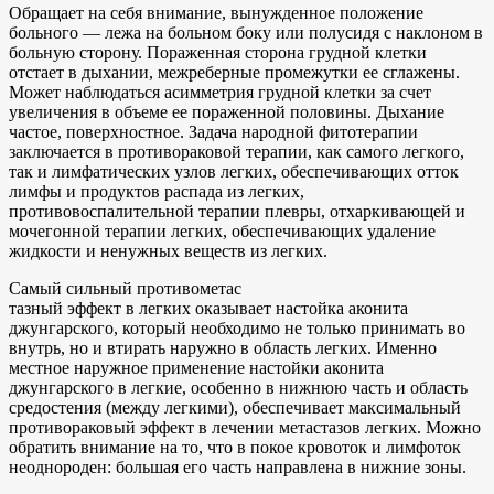
Обращает на себя внимание, вынужденное положение
больного — лежа на больном боку или полусидя с наклоном в
больную сторону. Пораженная сторона грудной клетки
отстает в дыхании, межреберные промежутки ее сглажены.
Может наблюдаться асимметрия грудной клетки за счет
увеличения в объеме ее пораженной половины. Дыхание
частое, поверхностное. Задача народной фитотерапии
заключается в противораковой терапии, как самого легкого,
так и лимфатических узлов легких, обеспечивающих отток
лимфы и продуктов распада из легких,
противовоспалительной терапии плевры, отхаркивающей и
мочегонной терапии легких, обеспечивающих удаление
жидкости и ненужных веществ из легких.
Самый сильный противометас
тазный эффект в легких оказывает настойка аконита
джунгарского, который необходимо не только принимать во
внутрь, но и втирать наружно в область легких. Именно
местное наружное применение настойки аконита
джунгарского в легкие, особенно в нижнюю часть и область
средостения (между легкими), обеспечивает максимальный
противораковый эффект в лечении метастазов легких. Можно
обратить внимание на то, что в покое кровоток и лимфоток
неоднороден: большая его часть направлена в нижние зоны.