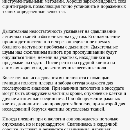
инструментальными методами. Хорошо зарекомендовала себя
сцинтиграфия, позволяющая точно установить в пораженных
тканях определенные вещества.
Дыхательная недостаточность указывает на сдавливание
легочных тканей избыточным экссудатом. Его накопление
происходит постепенно и через определенное время у
больного наступают проблемы с дыханием. Дыхательные
шумы над скоплением выпота при прослушивании будут
ощущаться тише, нежели на участках, находящихся за
пределами экссудата. После рентгена грудной клетки на
снимках хорошо видно затемненные легочные поля.
Более точные исследования выполняются с помощью
пункции полости плевры и забора оттуда жидкости для
последующих анализов. При наличии патологии в экссудате
могут быть обнаружены частицы крови, опухолевые клетки и
другие атипичные соединения. При обнаружении раковых
клеток, дополнительно проводится биопсия, при которой для
исследований берутся частицы опухолевых тканей.
Иногда плеврит при онкологии сопровождается не только
опухолями, но и перикардитом. Скапливаясь в сердечной
сорочке, экссудат, в результате сдавливания, нарушает