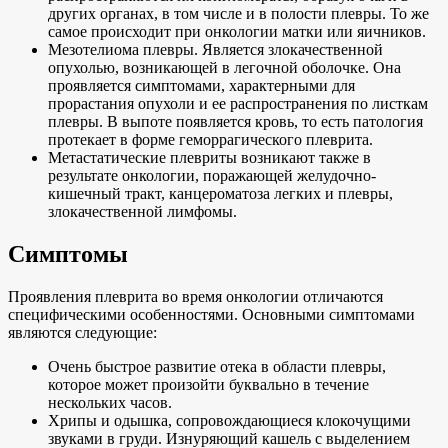
других органах, в том числе и в полости плевры. То же
самое происходит при онкологии матки или яичников.
Мезотелиома плевры. Является злокачественной
опухолью, возникающей в легочной оболочке. Она
проявляется симптомами, характерными для
прорастания опухоли и ее распространения по листкам
плевры. В выпоте появляется кровь, то есть патология
протекает в форме геморрагического плеврита.
Метастатические плевриты возникают также в
результате онкологии, поражающей желудочно-
кишечный тракт, канцероматоза легких и плевры,
злокачественной лимфомы.
Симптомы
Проявления плеврита во время онкологии отличаются
специфическими особенностями. Основными симптомами
являются следующие:
Очень быстрое развитие отека в области плевры,
которое может произойти буквально в течение
нескольких часов.
Хрипы и одышка, сопровождающиеся клокочущими
звуками в груди. Изнуряющий кашель с выделением