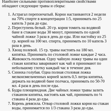
Наиболее сильными противоплевритными свойствами
обладают следующие травы и сборы:
Астрагал перепончатый. Корни настаиваются 2 недели
на 70% спирте в концентрации 1:5, принимать по 25
капель 3 раза до еды.
Переступень белый. 20 гр. корня томить на водяной
бане в стакане воды 30 минут, принимать по одной
чайной ложке 3 раза в день до еды. Или настойку из 25
гр. корней на 100 мл. спирта, принимать по 10 капель 3
раза в день.
Хвощ полевой. 15 гр. травы настоять на 180 мл.
кипятка. Принимать по столовой ложке каждые 2 часа.
Живокость полевая. Одну чайную ложку травы на один
стакан кипятка заваривают как чай и принимают по
небольшому глотку каждый час в течение дня.
Синюха голубая. Одна полная столовая ложка
мелкоизмельченных корней залить 0,5 литра кипятка,
держать на водяной бане полчаса, принимать по 50-70
мл. 4 раза в день после еды.
Будра плющевидная. Две чайных ложки травы залить
стаканом кипятка, настоять как чай, принимать по ¼
стакана 4 раза до еды.
Корень девясила. Отвар столовой ложки корня на стакан
воды, принимается по 1/3 стакана 3 раза до еды.