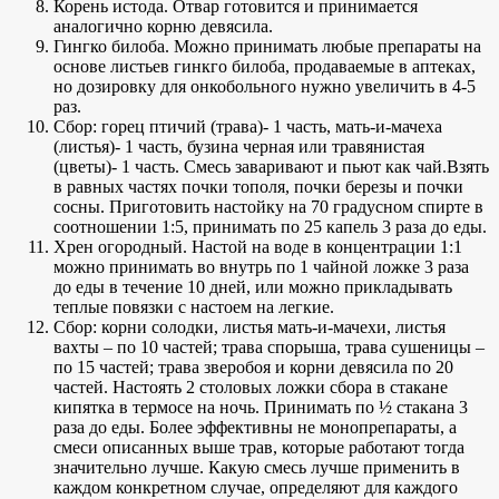
Корень истода. Отвар готовится и принимается
аналогично корню девясила.
Гингко билоба. Можно принимать любые препараты на
основе листьев гинкго билоба, продаваемые в аптеках,
но дозировку для онкобольного нужно увеличить в 4-5
раз.
Сбор: горец птичий (трава)- 1 часть, мать-и-мачеха
(листья)- 1 часть, бузина черная или травянистая
(цветы)- 1 часть. Смесь заваривают и пьют как чай.Взять
в равных частях почки тополя, почки березы и почки
сосны. Приготовить настойку на 70 градусном спирте в
соотношении 1:5, принимать по 25 капель 3 раза до еды.
Хрен огородный. Настой на воде в концентрации 1:1
можно принимать во внутрь по 1 чайной ложке 3 раза
до еды в течение 10 дней, или можно прикладывать
теплые повязки с настоем на легкие.
Сбор: корни солодки, листья мать-и-мачехи, листья
вахты – по 10 частей; трава спорыша, трава сушеницы –
по 15 частей; трава зверобоя и корни девясила по 20
частей. Настоять 2 столовых ложки сбора в стакане
кипятка в термосе на ночь. Принимать по ½ стакана 3
раза до еды. Более эффективны не монопрепараты, а
смеси описанных выше трав, которые работают тогда
значительно лучше. Какую смесь лучше применить в
каждом конкретном случае, определяют для каждого