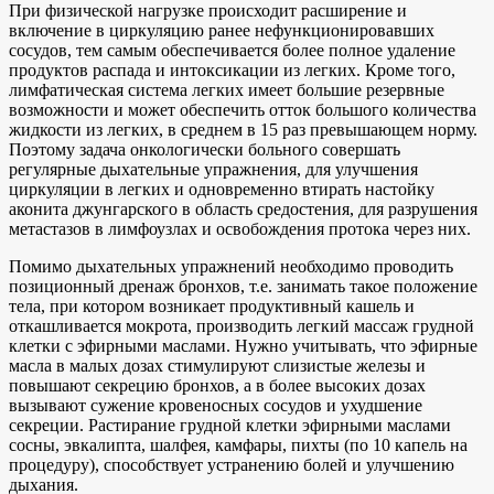
При физической нагрузке происходит расширение и
включение в циркуляцию ранее нефункционировавших
сосудов, тем самым обеспечивается более полное удаление
продуктов распада и интоксикации из легких. Кроме того,
лимфатическая система легких имеет большие резервные
возможности и может обеспечить отток большого количества
жидкости из легких, в среднем в 15 раз превышающем норму.
Поэтому задача онкологически больного совершать
регулярные дыхательные упражнения, для улучшения
циркуляции в легких и одновременно втирать настойку
аконита джунгарского в область средостения, для разрушения
метастазов в лимфоузлах и освобождения протока через них.
Помимо дыхательных упражнений необходимо проводить
позиционный дренаж бронхов, т.е. занимать такое положение
тела, при котором возникает продуктивный кашель и
откашливается мокрота, производить легкий массаж грудной
клетки с эфирными маслами. Нужно учитывать, что эфирные
масла в малых дозах стимулируют слизистые железы и
повышают секрецию бронхов, а в более высоких дозах
вызывают сужение кровеносных сосудов и ухудшение
секреции. Растирание грудной клетки эфирными маслами
сосны, эвкалипта, шалфея, камфары, пихты (по 10 капель на
процедуру), способствует устранению болей и улучшению
дыхания.