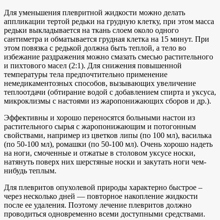
Для уменьшения плевритной жидкости можно делать
аппликации тертой редьки на грудную клетку, при этом масса
редьки выкладывается на ткань слоем около одного
сантиметра и обматывается грудная клетка на 15 минут. При
этом повязка с редькой должна быть теплой, а тело во
избежание раздражения можно смазать смесью растительного
и пихтового масел (2:1). Для снижения повышенной
температуры тела предпочтительно применение
немедикаментозных способов, вызывающих увеличение
теплоотдачи (обтирание водой с добавлением спирта и уксуса,
микроклизмы с настоями из жаропонижающих сборов и др.).
Эффективны и хорошо переносятся больными настои из
растительного сырья с жаропонижающим и потогонным
свойствами, например из цветков липы (по 100 мл), василька
(по 50-100 мл), ромашки (по 50-100 мл). Очень хорошо надеть
на ноги, смоченные и отжатые в столовом уксусе носки,
натянуть поверх них шерстяные носки и закутать ноги чем-
нибудь теплым.
Для плевритов опухолевой природы характерно быстрое –
через несколько дней — повторное накопление жидкости
после ее удаления. Поэтому лечение плевритов должно
проводиться одновременно всеми доступными средствами.