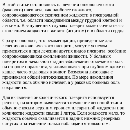
В этой статье остановлюсь на лечении онкологического
(ракового) плеврита, как наиболее сложного,
сопровождающегося скоплением жидкости в плевральной
области, т.е. области находящейся между грудной клеткой и
легкими. В запущенных случаях плеврит может сочетаться с
скоплением жидкости в животе (асцитом) и в области сердца.
Сразу оговорюсь, что рекомендации, приведенные для
лечения онкологического плеврита, могут с успехом
применяться и при лечении других видов плеврита, особенно
сопровождающихся скоплением жидкости. У больных
плевритом в начальной стадии заболевания отмечается боль
на стороне поражения, усиливающаяся при глубоком вдохе и
кашле, часто отдающая в живот. Возможна лихорадка с
признаками общей интоксикации. По мере накопления
жидкости боль обычно исчезает, а у раковых больных боль
сохраняется.
Для выявления онкологического плеврита используется
рентген, на котором выявляется затемнение легочной ткани
обычно с косым верхним уровнем плевритной жидкости при
количестве жидкости свыше 1 литра. Если жидкости мало, то
жидкость обычно скапливается в задних нижних реберных
синусах и затемнение только наблюдается только там.