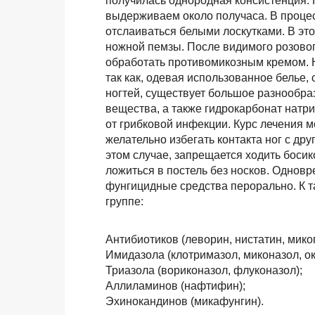
получилась однородная консистенция. 
выдерживаем около получаса. В процес
отслаиваться белыми лоскутками. В эт
ножной пемзы. После видимого розовог
обработать противомикозным кремом. 
так как, одевая использованное белье, 
ногтей, существует большое разнообра
вещества, а также гидрокарбонат натр
от грибковой инфекции. Курс лечения м
желательно избегать контакта ног с др
этом случае, запрещается ходить босик
ложиться в постель без носков. Однов
фунгицидные средства перорально. К т
группе:
Антибиотиков (леворин, нистатин, мико
Имидазола (клотримазол, миконазол, ок
Триазола (вориконазол, флуконазол);
Аллиламинов (нафтифин);
Эхинокандинов (микафунгин).