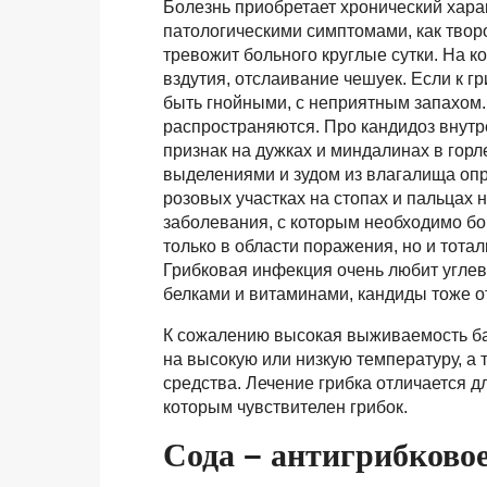
Болезнь приобретает хронический хара
патологическими симптомами, как твор
тревожит больного круглые сутки. На к
вздутия, отслаивание чешуек. Если к г
быть гнойными, с неприятным запахом.
распространяются. Про кандидоз внутр
признак на дужках и миндалинах в горл
выделениями и зудом из влагалища опр
розовых участках на стопах и пальцах н
заболевания, с которым необходимо б
только в области поражения, но и тот
Грибковая инфекция очень любит углево
белками и витаминами, кандиды тоже о
К сожалению высокая выживаемость бак
на высокую или низкую температуру, а
средства. Лечение грибка отличается 
которым чувствителен грибок.
Сода – антигрибковое