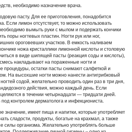
дств, необходимо назначение врача.
содовую пасту. Для ее приготовления, понадобится
на. Если лимон отсутствует, то можно использовать
необходимо вымыть руки с мылом и подержать кончики
ть поры ногтевых пластин. Ногти рук или ног,
 лишних ороговевших участков. В емкость наливаем
кончике ножа кристаллики лимонной кислоты и столовую
читься в виде шипящей пасты (реакция соды и кислоты),
 смесь накладывают на пораженные ногти и
е процедуры, остатки пасты снимают салфеткой и
ом. На высохшие ногти можно нанести антигрибковый
 ногтей содой, желательно проводить один раз в три дня,
андидозного действия, можно каждый день. Если
исцеляются в течении четырнадцати — тридцати дней.
 под контролем дерматолога и инфекциониста.
е значение, имеет пища и напитки, которые употребляет
ать сладости, продукты, богатые на крахмал, а также
е силы организма. Желательно употреблять больше
ктов. Поддерживание личной гигиены – одно из