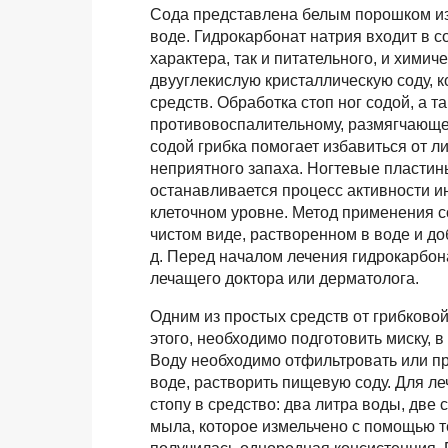
Сода представлена белым порошком из
воде. Гидрокарбонат натрия входит в с
характера, так и питательного, и химич
двууглекислую кристаллическую соду, 
средств. Обработка стоп ног содой, а 
противовоспалительному, размягчающе
содой грибка помогает избавиться от ли
неприятного запаха. Ногтевые пластины
останавливается процесс активности ин
клеточном уровне. Метод применения с
чистом виде, растворенном в воде и доб
д. Перед началом лечения гидрокарбон
лечащего доктора или дерматолога.
Одним из простых средств от грибковой
этого, необходимо подготовить миску, 
Воду необходимо отфильтровать или про
воде, растворить пищевую соду. Для л
стопу в средство: два литра воды, две
мыла, которое измельчено с помощью т