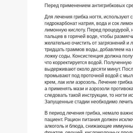
Перед применением антигрибковых сре
Для лечения грибка ногтя, используют 
гидрокарбонат натрия, вода и сок лимо
лимонную кислоту. Перед процедурой, 
пальцев в горячей воде, чтобы размягчи
желательно очистить от загрязнений и
тридцать граммов воды, добавляем на 
ложку соды. Консистенция должна полу
что корректируется водой. Полученную
выдерживают около десяти минут. Посл
промывают под проточной водой с мыл
крем, лак или аэрозоль. Лечение грибка
а применять мази и аэрозоли противок
следовать такой инструкции, то ногти 
Запущенные стадии необходимо лечить
В период лечения грибка, немало важно
пациент. Рацион питания должен исключ
алкоголь и блюда, снижающие иммунны
фруктов, овощей, кисломолочных проду