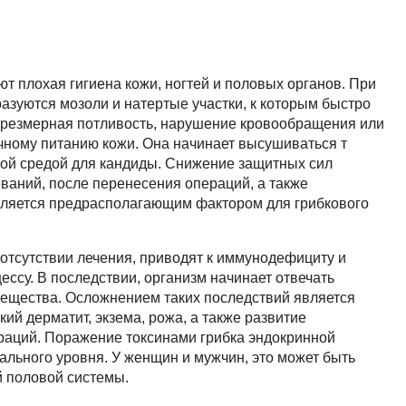
т плохая гигиена кожи, ногтей и половых органов. При
азуются мозоли и натертые участки, к которым быстро
Чрезмерная потливость, нарушение кровообращения или
чному питанию кожи. Она начинает высушиваться т
тной средой для кандиды. Снижение защитных сил
ваний, после перенесения операций, а также
является предрасполагающим фактором для грибкового
отсутствии лечения, приводят к иммунодефициту и
ссу. В последствии, организм начинает отвечать
вещества. Осложнением таких последствий является
кий дерматит, экзема, рожа, а также развитие
раций. Поражение токсинами грибка эндокринной
ального уровня. У женщин и мужчин, это может быть
й половой системы.