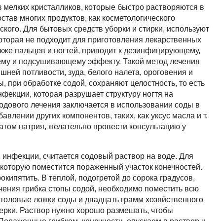
 мелких кристалликов, которые быстро растворяются в
остав многих продуктов, как косметологического
еского. Для бытовых средств уборки и стирки, используют
которая не подходит для приготовления лекарственных
также пальцев и ногтей, приводит к дезинфицирующему,
му и подсушивающему эффекту. Такой метод лечения
шней потливости, зуда, белого налета, ороговения и
, при обработке содой, сохраняют целостность, то есть
фекции, которая разрушает структуру ногтя на
одового лечения заключается в использовании соды в
авлении других компонентов, таких, как уксус масла и т.
атом натрия, желательно провести консультацию у
 инфекции, считается содовый раствор на воде. Для
в которую поместится пораженный участок конечностей.
кипятить. В теплой, подогретой до сорока градусов,
ечения грибка стопы содой, необходимо поместить всю
 столовые ложки соды и двадцать грамм хозяйственного
ерки. Раствор нужно хорошо размешать, чтобы