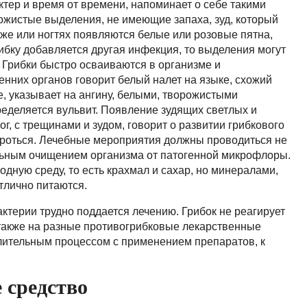
ктер и время от времени, напоминает о себе такими
ожистые выделения, не имеющие запаха, зуд, который
оже или ногтях появляются белые или розовые пятна,
рибку добавляется другая инфекция, то выделения могут
 Грибки быстро осваиваются в организме и
енних органов говорит белый налет на языке, схожий
е, указывает на ангину, белыми, творожистыми
еделяется вульвит. Появление зудящих светлых и
ог, с трещинами и зудом, говорит о развитии грибкового
ороться. Лечебные мероприятия должны проводиться не
альным очищением организма от патогенной микрофлоры.
дную среду, то есть крахмал и сахар, но минералами,
тлично питаются.
терии трудно поддается лечению. Грибок не реагирует
 также на разные противогрибковые лекарственные
длительным процессом с применением препаратов, к
 средство