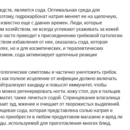
едств, является сода. Оптимальная среда для
оэтому, гидрокарбонат натрия меняет ее на щелочную,
, известно еще с давних времен. Люди, которые
м хозяйством, не всегда успевают ухаживать за кожей
то часто приводит к присоединению грибковой патологии.
твом избавления от нее, оказалась сода, которая
лях, но и для косметических, и терапевтических
измом, сода активизирует щелочные реакции
тологические симптомы и частично уничтожить грибок.
к как полное исцеление от инфекции должно включать
ейтрализуют кандиду и повысят иммунитет, чтобы
можно регенерировать ногти, кожу стоп, рук и пальцев
оматит, также лечиться содой. Спринцевание влагалища
рает зуд, жжение и очищает от творожистых выделений.
пищевая сода, которая представлена солью натрия и
жно приобрести в любом продуктовом магазине и вряд ли
оды, используемой для приготовления многих блюд.