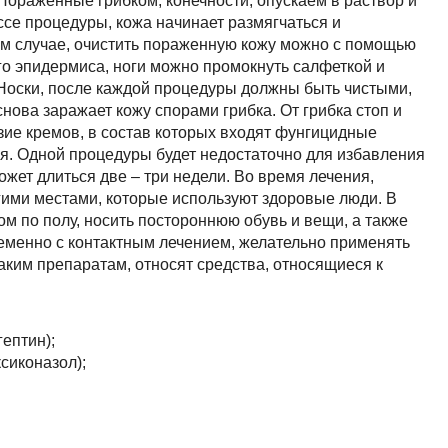
Пораженные грибком, конечности, опускаем в раствор и
се процедуры, кожа начинает размягчаться и
ом случае, очистить пораженную кожу можно с помощью
о эпидермиса, ноги можно промокнуть салфеткой и
Носки, после каждой процедуры должны быть чистыми,
снова заражает кожу спорами грибка. От грибка стоп и
зие кремов, в состав которых входят фунгицидные
ия. Одной процедуры будет недостаточно для избавления
ожет длиться две – три недели. Во время лечения,
угими местами, которые используют здоровые люди. В
ом по полу, носить постороннюю обувь и вещи, а также
ременно с контактным лечением, желательно применять
аким препаратам, относят средства, относящиеся к
гептин);
сиконазол);