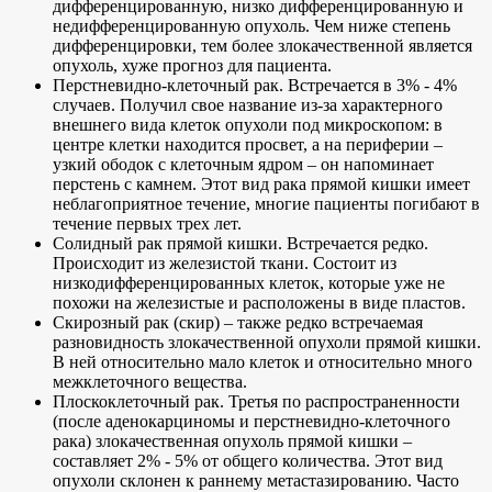
дифференцированную, низко дифференцированную и
недифференцированную опухоль. Чем ниже степень
дифференцировки, тем более злокачественной является
опухоль, хуже прогноз для пациента.
Перстневидно-клеточный рак. Встречается в 3% - 4%
случаев. Получил свое название из-за характерного
внешнего вида клеток опухоли под микроскопом: в
центре клетки находится просвет, а на периферии –
узкий ободок с клеточным ядром – он напоминает
перстень с камнем. Этот вид рака прямой кишки имеет
неблагоприятное течение, многие пациенты погибают в
течение первых трех лет.
Солидный рак прямой кишки. Встречается редко.
Происходит из железистой ткани. Состоит из
низкодифференцированных клеток, которые уже не
похожи на железистые и расположены в виде пластов.
Скирозный рак (скир) – также редко встречаемая
разновидность злокачественной опухоли прямой кишки.
В ней относительно мало клеток и относительно много
межклеточного вещества.
Плоскоклеточный рак. Третья по распространенности
(после аденокарциномы и перстневидно-клеточного
рака) злокачественная опухоль прямой кишки –
составляет 2% - 5% от общего количества. Этот вид
опухоли склонен к раннему метастазированию. Часто