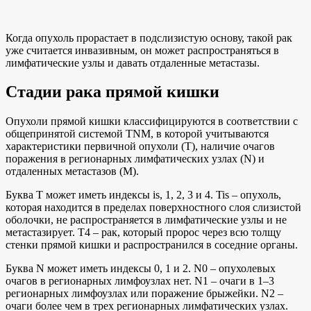
Когда опухоль прорастает в подслизистую основу, такой рак
уже считается инвазивным, он может распространяться в
лимфатические узлы и давать отдаленные метастазы.
Стадии рака прямой кишки
Опухоли прямой кишки классифицируются в соответствии с
общепринятой системой TNM, в которой учитываются
характеристики первичной опухоли (T), наличие очагов
поражения в регионарных лимфатических узлах (N) и
отдаленных метастазов (M).
Буква T может иметь индексы is, 1, 2, 3 и 4. Tis – опухоль,
которая находится в пределах поверхностного слоя слизистой
оболочки, не распространяется в лимфатические узлы и не
метастазирует. T4 – рак, который пророс через всю толщу
стенки прямой кишки и распространился в соседние органы.
Буква N может иметь индексы 0, 1 и 2. N0 – опухолевых
очагов в регионарных лимфоузлах нет. N1 – очаги в 1–3
регионарных лимфоузлах или поражение брыжейки. N2 –
очаги более чем в трех регионарных лимфатических узлах.