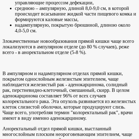
управляющие процессом дефекации,
среднюю – ампулярную, длиной 8,0-9,0 см, в которой
происходит всасывание жидкой части пищевого комка и
формируются каловые массы,
надампулярную, покрытую брюшиной, длиною около
4,0-5,0 см.
Злокачественные новообразования прямой кишки чаще всего
локализуются в ампулярном отделе (до 80 % случаев), реже
всего - в аноректальном отделе (5-8 %).
В ампулярном и надампулярном отделах прямой кишки,
покрытом однослойным железистым эпителием, чаще
наблюдается железистый рак - аденокарцинома, солидный
рак, перстневидно-клеточный, смешанный, скирр. В целом
аденокарцинома составляет 96% от всех случаев
колоректального рака. Эта опухоль развивается из железистых
клеток слизистой оболочки, которые продуцируют слизь.
Чаще всего, употребляя термин "колоректальный рак", врачи
имеют в виду именно аденокарциному.
Аноректальный отдел прямой кишки, выстланный
многослойным плоским неороговевающим эпителием, чаще