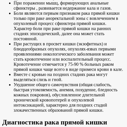
При поражении мышц, формирующих анальные
сфинктеры , развивается недержание кала и газов.
Боли являются первым признаком рака прямой кишки
только при раке аноректальной зоны c вовлечением в
опухолевый процесс сфинктера прямой кишки.
Характер боли при раке прямой кишки на ранних
стадиях эпизодический, далее она может стать
постоянной.
При растущих в просвет кишки (экзофитных) и
блюдцеобразных опухолях, опухолях-язвах первыми
проявлениями онкологического заболевания может
стать кровотечение или воспалительный процесс.
Кровотечение отмечается у 75-90 % больных раком
прямой кишки чаще всего в виде примеси крови в кале.
Вместе с кровью на поздних стадиях рака могут
выделяться слизь и гной.
Ухудшение общего самочувствия (общая слабость,
быстрая утомляемость, анемия, похудение, бледность
кожных покровов), обусловленное длительной
хронической кровопотерей и опухолевой
интоксикацией, характерно для поздних стадий
злокачественных образований прямой кишки.
Диагностика рака прямой кишки