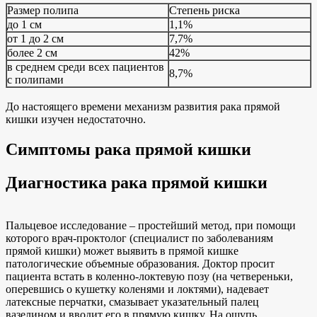
Размер полипа
Степень риска
до 1 см
1,1%
от 1 до 2 см
7,7%
более 2 см
42%
в среднем среди всех пациентов
8,7%
с полипами
До настоящего времени механизм развития рака прямой
кишки изучен недостаточно.
Симптомы рака прямой кишки
Диагностика рака прямой кишки
Пальцевое исследование – простейший метод, при помощи
которого врач-проктолог (специалист по заболеваниям
прямой кишки) может выявить в прямой кишке
патологические объемные образования. Доктор просит
пациента встать в коленно-локтевую позу (на четвереньки,
оперевшись о кушетку коленями и локтями), надевает
латексные перчатки, смазывает указательный палец
вазелином и вводит его в прямую кишку. На ощупь