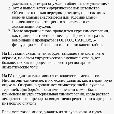
уменьшить размеры опухоли и облегчить ее удаление.>
Затем выполняется хирургическое вмешательство.
Обычно это низкая передняя резекция, проктэктомия с
коло-анальным анастомозом или абдоминально-
промежностная резекция – в зависимости от
локализации опухоли.
После операции снова проводится курс химиотерапии,
как правило, в течение 6 месяцев. Применяют разные
комбинации препаратов: FOLFOX, CAPEOx, 5-
фторурацил + лейковорин или только капецитабин.
На III стадии схема лечения будет выглядеть аналогичным
образом, но объем хирургического вмешательства будет
больше, так как в процесс вовлечены регионарные
лимфатические узлы.
На IV стадии тактика зависит от количества метастазов.
Иногда они единичные, и их можно удалить, как и первичную
опухоль. Операцию дополняют химиотерапией и лучевой
терапией. Для борьбы с очагами в печени может быть
применена внутриартериальная химиотерапия, когда раствор
лекарственного препарата вводят непосредственно в артерию,
питающую опухоль.
Если метастазов много, удалить их хирургическим путем