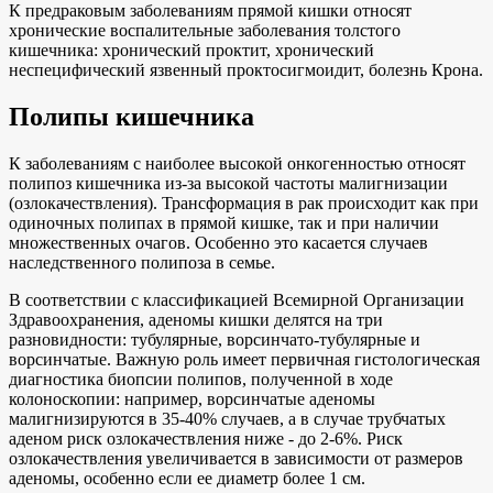
К предраковым заболеваниям прямой кишки относят
хронические воспалительные заболевания толстого
кишечника: хронический проктит, хронический
неспецифический язвенный проктосигмоидит, болезнь Крона.
Полипы кишечника
К заболеваниям с наиболее высокой онкогенностью относят
полипоз кишечника из-за высокой частоты малигнизации
(озлокачествления). Трансформация в рак происходит как при
одиночных полипах в прямой кишке, так и при наличии
множественных очагов. Особенно это касается случаев
наследственного полипоза в семье.
В соответствии с классификацией Всемирной Организации
Здравоохранения, аденомы кишки делятся на три
разновидности: тубулярные, ворсинчато-тубулярные и
ворсинчатые. Важную роль имеет первичная гистологическая
диагностика биопсии полипов, полученной в ходе
колоноскопии: например, ворсинчатые аденомы
малигнизируются в 35-40% случаев, а в случае трубчатых
аденом риск озлокачествления ниже - до 2-6%. Риск
озлокачествления увеличивается в зависимости от размеров
аденомы, особенно если ее диаметр более 1 см.