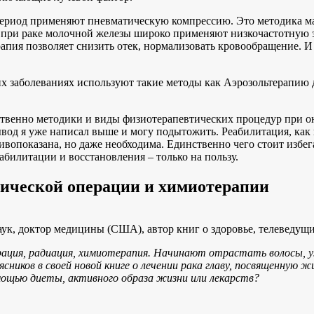
ериод применяют пневматическую компрессию. Это методика ма
е при раке молочной железы широко применяют низкочастотную
апия позволяет снизить отек, нормализовать кровообращение. И
х заболеваниях используют такие методы как Аэрозольтерапию 
дственно методики и виды физиотерапевтических процедур при о
вод я уже написал выше и могу подытожить. Реабилитация, как 
ивопоказана, но даже необходима. Единственно чего стоит избег
абилитации и восстановления – только на пользу.
огической операции и химиотерапии
ук, доктор медицины (США), автор книг о здоровье, телеведущ
перация, радиация, химиотерапия. Начинают отрастать волосы,
ников в своей новой книге о лечении рака главу, посвященную жи
ощью диеты, активного образа жизни или лекарств?