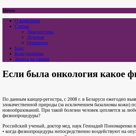
Меню
О компании
Статьи
Диагностика
Лечение
Операции
Блог
Консультации
Запись на приём
Если была онкология какое ф
По данным канцер-регистра, с 2008 г. в Беларуси ежегодно в
злокачественной природы (за исключением базалиомы кожи) по
новообразований. При такой болезни человек цепляется за люб
физиопроцедуры?
Российский ученый, доктор мед. наук Геннадий Пономаренко 
• когда физиопроцедуры непосредственно воздействуют на опу