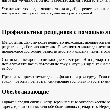
нагрузки улучшают прогноз и качество жизни! Пока есть силы ш
Что же касается подавляющего числа людей, перенесших онкол
нагрузки минимум полчаса в день пять раз в неделю!
Профилактика рецидивов с помощью л
Метформин. Действующее вещество нескольких препаратов пер
рецепторов действию инсулина. Применяется также для лечения
предраковое состояние: резистентность к инсулину лежит в осн
Статины — лекарства, снижающие холестерин. Эти препараты м
нет, а утомлять вас гипотезами не хочу. Ситуация здесь как 
выбор.
Препараты, применяемые для профилактики рака груди. Если св
груди, поэтому препараты, снижающие восприимчивость ткани 
Обезболивающие
Однако нередки случаи, когда терминальные онкологические бо
зарегулированости выдачи обезболивающих препаратов. Нередко