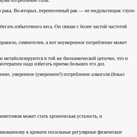
мума потребление соли.
о рака. Во-вторых, перенесенный рак — не индульгенция: глупо
егать избыточного веса. Он связан с более частой частотой
правило, сомнителен, а вот неумеренное потребление может
ни метаболизируются в той же биохимической цепочке, что и
иотерапии надо избегать приема больших его доз.
ение, умеренное (умеренное!) потребление алкоголя (бокал
имптомом может стать хроническая усталость, и
рикованному к кровати посильные регулярные физические