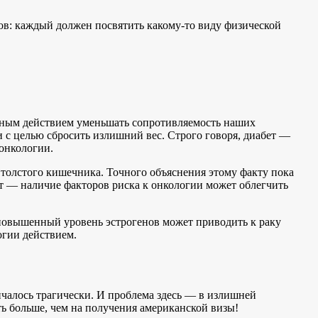
ров: каждый должен посвятить какому-то виду физической
льным действием уменьшать сопротивляемость наших
 с целью сбросить излишний вес. Строго говоря, диабет —
 онкологии.
 толстого кишечника. Точного объяснения этому факту пока
нет — наличие факторов риска к онкологии может облегчить
: повышенный уровень эстрогенов может приводить к раку
огии действием.
нчалось трагически. И проблема здесь — в излишней
ть больше, чем на получения американской визы!