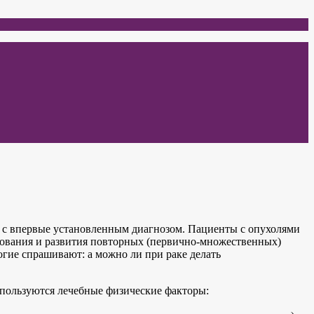
ий с впервые установленным диагнозом. Пациенты с опухолями
рования и развития повторных (первично-множественных)
огие спрашивают: а можно ли при раке делать
спользуются лечебные физические факторы: