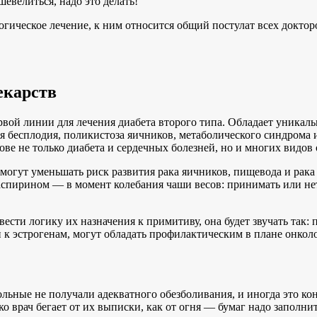
евелиться, надо это делать!
огическое лечение, к ним относится общий постулат всех докто
екарств
вой линии для лечения диабета второго типа. Обладает уника
 бесплодия, поликистоза яичников, метаболического синдрома и
ове не только диабета и сердечных болезней, но и многих видов
огут уменьшать риск развития рака яичников, пищевода и рака
и с аспирином — в момент колебания чаши весов: принимать или 
ести логику их назначения к примитиву, она будет звучать так
к эстрогенам, могут обладать профилактическим в плане онкол
льные не получали адекватного обезболивания, и иногда это ко
 врач бегает от их выписки, как от огня — бумаг надо заполни