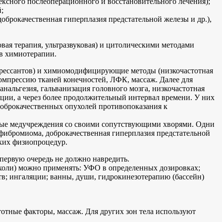
ксного послеоперационного и восстановительного лечения);
;
оброкачественная гиперплазия предстательной железы и др.),
вая терапия, ультразвуковая) и цитолическими методами
ов химиотерапии.
рессантов) и химиомодифицирующие методы (низкочастотная
прессию тканей конечностей, ЛФК, массаж. Далее для
нальгезия, гальванизация головного мозга, низкочастотная
ции, а через более продолжительный интервал времени. У них
доброкачественных опухолей противопоказания к
ичные медучреждения со своими сопутствующими хворями. Одни
 фибромиома, доброкачественная гиперплазия предстательной
яких физиопроцедур.
первую очередь не должно навредить.
ухоли) можно применять: УФО в определенных дозировках;
в; ингаляции; ванны, души, гидрокинезотерапию (бассейн)
отные факторы, массаж. Для других зон тела используют