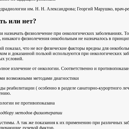
драдиологии им. Н. Н. Александрова; Георгий Марушко, врач-р
ть или нет?
и назначать физиолечение при онкологических заболеваниях. То
, никакого физиолечения онкобольным не назначалось в принцип
ий показал, что не все физические факторы вредны для онкоболь
ехом и доказанной пользой используются при онкологических за
ых условий.
олное излечение от онкологии. Соответственно и противопоказа
семи возможными методами диагностики
ды реабилитации ( особенно в разделе санаторно-курортного ле
ению.
кологии не противопоказана
подбору методов физиотерапии
стимы. А так же показания к их применению при различных заб
ключающие лучевой фактор.