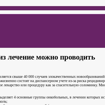
из лечение можно проводить
ыявляется свыше 40 000 случаев злокачественных новообразован
жизненно состоят на диспансерном учете из-за риска рецидиви
ое лекарство или процедуру как за спасительную соломинку. Мн
выделяет 4 основные группы онкобольных, в лечении которых и
холь;