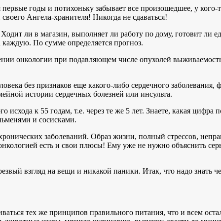
ся первые годы и потихоньку забывает все произошедшее, у кого
и своего Ангела-хранителя! Никогда не сдаваться!
 Ходит ли в магазин, выполняет ли работу по дому, готовит ли е
а каждую. По сумме определяется прогноз.
нии онкологии при подавляющем числе опухолей выживаемость н
еловека без признаков еще какого-либо сердечного заболевания
мейной истории сердечных болезней или инсульта.
схода к 55 годам, т.е. через те же 5 лет. Знаете, какая цифра 
льменями и сосисками.
 хронических заболеваний. Образ жизни, полный стрессов, непр
 онкологией есть и свои плюсы! Ему уже не нужно объяснить сер
езвый взгляд на вещи и никакой паники. Итак, что надо знать ч
аться тех же принципов правильного питания, что и всем оста