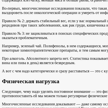
содержащих клетчатку, меньше мяса и больше рыбы, ограничи
Во-первых, многочисленные исследования показали, что такая 
выздороветь после онкологической операции и умереть от инфа
Правило № 2: держать стабильный вес, если у вас нормальный и
рецидивов при таких заболеваниях, как рак груди, кишечника 
Правило № 3: не зацикливаться в поисках специфических прод
оказаться проблематичным.
Например, зеленый чай. Полифенолы, в нем содержащиеся, мог
некоторые химиотерапевтические препараты, и тем самым могу
Про алкоголь. Абсолютного запрета нет. Статистика показывае
вина или пива в день) является безвредным.
А вот с чем надо категорически и сразу расставаться — это с 
Физическая нагрузка
Следующее, чему надо уделять постоянное внимание — это физ
противопоставить ей мы можем только регулярные физические
Многочисленные исследования доказывают — даже самому осла