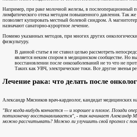
Например, при раке молочной железы, в послеоперационный п
лимфатического отека методом повышенного давления. Так ж
позволяет купировать местный болевой синдром. А магнитотер
назначают санаторно-курортное лечение.
Помимо указанных методов, при многих других онкологически
физкультуру.
В данной статье я не ставил целью рассмотреть непосре
является неким спором в медицинском сообществе. Но вы
восстановлении после онкозаболеваний не то что не прот
Таких как УВЧ, электрические токи. Все другие звенья ре
Лечение рака: что делать после онкол
Александр Мясников врач-кардиолог, кандидат медицинских на
"Все когда-нибудь кончается — и хорошее и плохое. Позади о
потихонечку восстанавливается", - так начинает Александр Мяс
можно рассчитывать? Можно ли улучшить свой прогноз с пом