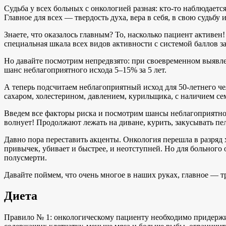
Судьба у всех больных с онкологией разная: кто-то наблюдает
Главное для всех — твердость духа, вера в себя, в свою судьбу 
Знаете, что оказалось главным? То, насколько пациент активен!
специальная шкала всех видов активности с системой баллов з
Но давайте посмотрим непредвзято: при своевременном выявле
шанс неблагоприятного исхода 5–15% за 5 лет.
А теперь подсчитаем неблагоприятный исход для 50-летнего ч
сахаром, холестерином, давлением, курильщика, с наличием се
Введем все факторы риска и посмотрим шансы неблагоприятного и
волнует! Продолжают лежать на диване, курить, закусывать пе
Давно пора переставить акценты. Онкология перешла в разряд
привычек, убивает и быстрее, и неотступней. Но для больного
полусмерти.
Давайте поймем, что очень многое в наших руках, главное — тр
Диета
Правило № 1: онкологическому пациенту необходимо придержив