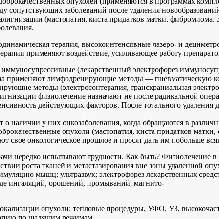
доброкачественных опухолей (применяются в программах компле
ду сопутствующих заболеваний после удаления новообразований
лигнизации (мастопатия, киста придатков матки, фибромиома, д
болевания.
одинамическая терапия, высокоинтенсивные лазеро- и дециметро
 терапии применяют воздействие, усиливающее работу препарат
 иммуносупрессивные (лекарственный электрофорез иммуносуп
аза применяют лимфодренирующие методы — пневматическую ком
ирующие методы (электросонтерапия, транскраниальная электроа
игнизации физиолечение назначают не после радикальной опера
нсивность действующих факторов. После тотального удаления 
ют о наличии у них онкозаболевания, когда обращаются в разл
оброкачественные опухоли (мастопатия, киста придатков матки,
ают свое онкологическое прошлое и просят дать им побольше вс
ачи нередко испытывают трудности. Как быть? Физиолечение в 
тствии роста тканей и метастазирования вне зоны удаленной оп
имуляцию мышц; ультразвук; электрофорез лекарственных средст
де ингаляций, орошений, промываний; магнито-
окализации опухоли: тепловые процедуры, УФО, УЗ, высокочаст
рапию по щадящим режимам.