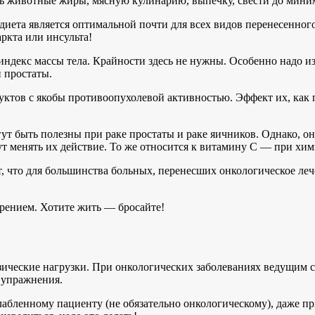
ть животные жиры, мясную кулинарию, выпечку, свести до мини
диета является оптимальной почти для всех видов перенесенног
ркта или инсульта!
ндекс массы тела. Крайности здесь не нужны. Особенно надо изб
и простаты.
уктов с якобы противоопухолевой активностью. Эффект их, как 
ут быть полезны при раке простаты и раке яичников. Однако, о
т менять их действие. То же относится к витамину С — при хим
т, что для большинства больных, перенесших онкологическое леч
курением. Хотите жить — бросайте!
ические нагрузки. При онкологических заболеваниях ведущим с
 упражнения.
бленному пациенту (не обязательно онкологическому), даже п