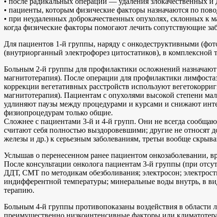
• после радикальных операций — удаления злокачественных и 
• пациенты, которым физические факторы назначаются по пово
• при неудаленных доброкачественных опухолях, склонных к ма
когда физические факторы помогают лечить сопутствующие за
Для пациентов 1-й группы, наряду с онкодеструктивными (фот
(внутриорганный электрофорез цитостатиков), в комплексной
Больным 2-й группы для профилактики осложнений назначают
магнитотерапия). После операции для профилактики лимфост
коррекции вегетативных расстройств используют вегетокорриг
магнитотерапия). Пациентам с опухолями высокой степени мал
удлиняют паузы между процедурами и курсами и снижают инте
физиопроцедурам только общие.
Сложнее с пациентами 3-й и 4-й групп. Они не всегда сообща
считают себя полностью выздоровевшими; другие не относят д
железы и др.) к серьезным заболеваниям, третьи вообще скрыв
Услышав о перенесенном ранее пациентом онкозаболевании, вр
После консультации онколога пациентам 3-й группы (при отсу
ДДТ, СМТ по методикам обезболивания; электросон; электрост
индифферентной температуры; минеральные воды внутрь, в ви
терапию.
Больным 4-й группы противопоказаны воздействия в области л
преимущественно низкоинтенсивные факторы или климатоте