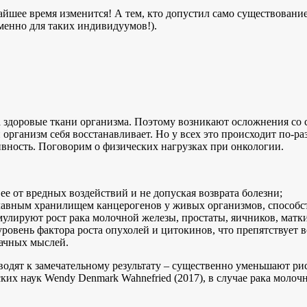
йшее время изменится! А тем, кто допустил само существование
именно для таких индивидуумов!).
а здоровые ткани организма. Поэтому возникают осложнения со с
рганизм себя восстанавливает. Но у всех это происходит по-раз
ивность. Поговорим о физических нагрузках при онкологии.
е от вредных воздействий и не допуская возврата болезни;
лавным хранилищем канцерогенов у живых организмов, способс
улируют рост рака молочной железы, простаты, яичников, матки
ровень фактора роста опухолей и цитокинов, что препятствует 
рачных мыслей.
дят к замечательному результату – существенно уменьшают риск
ких наук Wendy Denmark Wahnefried (2017), в случае рака моло