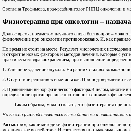
Светлана Трофимова, врач-реабилитолог РНПЦ онкологии и ме
Физиотерапия при онкологии – назнача
Долгое время, предметом научного спора был вопрос – можно л
физиолечение при онкологии противопоказано. И, как правило
Но время не стоит на месте. Результат многолетних исследован
и открытие новых факторов и методов лечения. Которые с усп
практическим здравоохранением, при выполнении определенн
1. Успешное удаление опухоли. На ранних стадиях возможно п
2. Отсутствие рецидивов и метастазов. При подтверждении в
3. Правильный выбор физического фактора.В целом, многие ви
определенное противоречие с противопоказаниями к физиолеч
Таким образом, можно сказать, что физиотерапия при он
Но важно руководствоваться всеми данными и показаниями к 
Рассмотрим, какие методики физиотерапии при онкологии допу
механическое воздействие. И соответственно, максимально ис