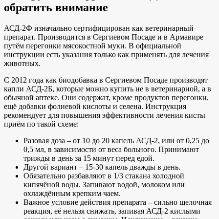
обратить внимание
АСД-2Ф изначально сертифицирован как ветеринарный
препарат. Производится в Сергиевом Посаде и в Армавире
путём перегонки мясокостной муки. В официальной
инструкции есть указания только как применять для лечения
животных.
С 2012 года как биодобавка в Сергиевом Посаде производят
капли АСД-2Б, которые можно купить не в ветеринарной, а в
обычной аптеке. Они содержат, кроме продуктов перегонки,
ещё добавки фолиевой кислоты и селена. Инструкция
рекомендует для повышения эффективности лечения кисты
приём по такой схеме:
Разовая доза – от 10 до 20 капель АСД-2, или от 0,25 до
0,5 мл, в зависимости от веса больного. Принимают
трижды в день за 15 минут перед едой.
Другой вариант – 15-30 капель дважды в день.
Обязательно разбавляют в 1/3 стакана холодной
кипячёной воды. Запивают водой, молоком или
охлаждённым крепким чаем.
Важное условие действия препарата – сильно щелочная
реакция, её нельзя снижать, запивая АСД-2 кислыми