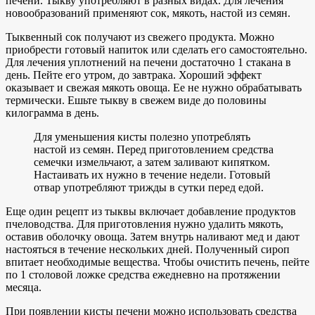
печени. Тыкву употребляют в разных видах. Для лечения
новообразований применяют сок, мякоть, настой из семян.
Тыквенный сок получают из свежего продукта. Можно
приобрести готовый напиток или сделать его самостоятельно.
Для лечения уплотнений на печени достаточно 1 стакана в
день. Пейте его утром, до завтрака. Хороший эффект
оказывает и свежая мякоть овоща. Ее не нужно обрабатывать
термически. Ешьте тыкву в свежем виде до половины
килограмма в день.
Для уменьшения кисты полезно употреблять
настой из семян. Перед приготовлением средства
семечки измельчают, а затем заливают кипятком.
Настаивать их нужно в течение недели. Готовый
отвар употребляют трижды в сутки перед едой.
Еще один рецепт из тыквы включает добавление продуктов
пчеловодства. Для приготовления нужно удалить мякоть,
оставив оболочку овоща. Затем внутрь наливают мед и дают
настояться в течение нескольких дней. Полученный сироп
впитает необходимые вещества. Чтобы очистить печень, пейте
по 1 столовой ложке средства ежедневно на протяжении
месяца.
При появлении кисты печени можно использовать средства