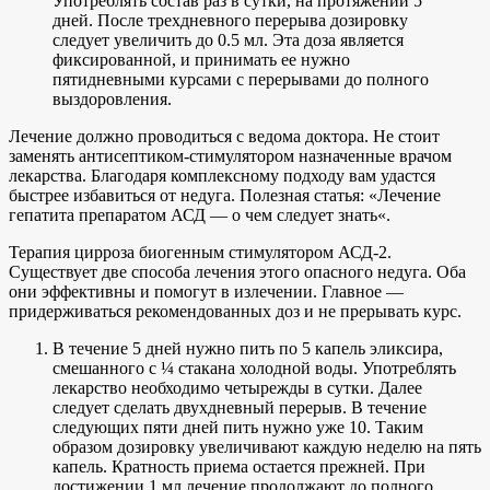
Употреблять состав раз в сутки, на протяжении 5
дней. После трехдневного перерыва дозировку
следует увеличить до 0.5 мл. Эта доза является
фиксированной, и принимать ее нужно
пятидневными курсами с перерывами до полного
выздоровления.
Лечение должно проводиться с ведома доктора. Не стоит
заменять антисептиком-стимулятором назначенные врачом
лекарства. Благодаря комплексному подходу вам удастся
быстрее избавиться от недуга. Полезная статья: «Лечение
гепатита препаратом АСД — о чем следует знать«.
Терапия цирроза биогенным стимулятором АСД-2.
Существует две способа лечения этого опасного недуга. Оба
они эффективны и помогут в излечении. Главное —
придерживаться рекомендованных доз и не прерывать курс.
В течение 5 дней нужно пить по 5 капель эликсира,
смешанного с ¼ стакана холодной воды. Употреблять
лекарство необходимо четырежды в сутки. Далее
следует сделать двухдневный перерыв. В течение
следующих пяти дней пить нужно уже 10. Таким
образом дозировку увеличивают каждую неделю на пять
капель. Кратность приема остается прежней. При
достижении 1 мл лечение продолжают до полного