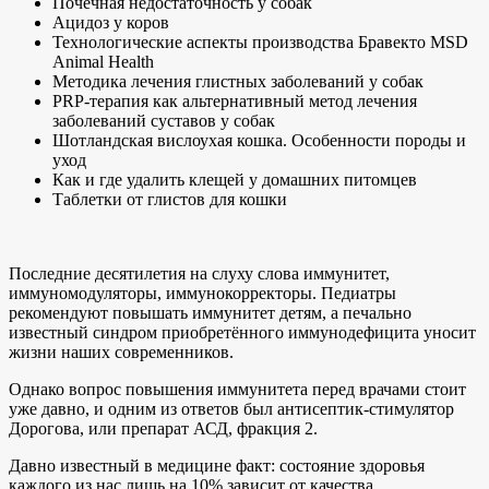
Почечная недостаточность у собак
Ацидоз у коров
Технологические аспекты производства Бравекто MSD
Animal Health
Методика лечения глистных заболеваний у собак
PRP-терапия как альтернативный метод лечения
заболеваний суставов у собак
Шотландская вислоухая кошка. Особенности породы и
уход
Как и где удалить клещей у домашних питомцев
Таблетки от глистов для кошки
Последние десятилетия на слуху слова иммунитет,
иммуномодуляторы, иммунокорректоры. Педиатры
рекомендуют повышать иммунитет детям, а печально
известный синдром приобретённого иммунодефицита уносит
жизни наших современников.
Однако вопрос повышения иммунитета перед врачами стоит
уже давно, и одним из ответов был антисептик-стимулятор
Дорогова, или препарат АСД, фракция 2.
Давно известный в медицине факт: состояние здоровья
каждого из нас лишь на 10% зависит от качества