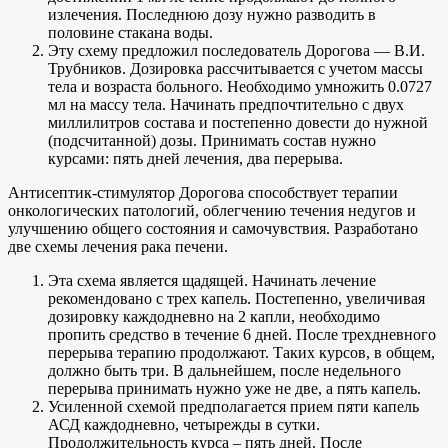
излечения. Последнюю дозу нужно разводить в
половине стакана воды.
Эту схему предложил последователь Дорогова — В.И.
Трубников. Дозировка рассчитывается с учетом массы
тела и возраста больного. Необходимо умножить 0.0727
мл на массу тела. Начинать предпочтительно с двух
миллилитров состава и постепенно довести до нужной
(подсчитанной) дозы. Принимать состав нужно
курсами: пять дней лечения, два перерыва.
Антисептик-стимулятор Дорогова способствует терапии
онкологических патологий, облегчению течения недугов и
улучшению общего состояния и самочувствия. Разработано
две схемы лечения рака печени.
Эта схема является щадящей. Начинать лечение
рекомендовано с трех капель. Постепенно, увеличивая
дозировку каждодневно на 2 капли, необходимо
пропить средство в течение 6 дней. После трехдневного
перерыва терапию продолжают. Таких курсов, в общем,
должно быть три. В дальнейшем, после недельного
перерыва принимать нужно уже не две, а пять капель.
Усиленной схемой предполагается прием пяти капель
АСД каждодневно, четырежды в сутки.
Продолжительность курса – пять дней. После