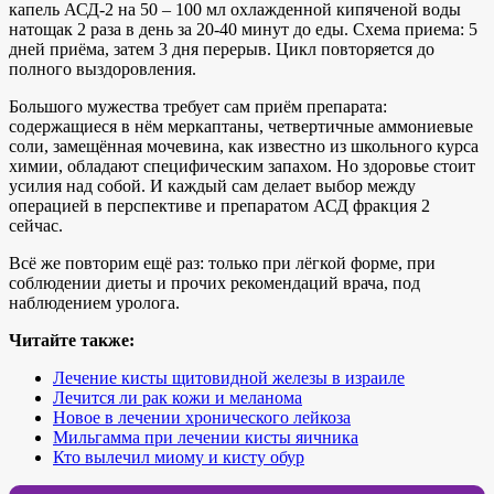
капель АСД-2 на 50 – 100 мл охлажденной кипяченой воды
натощак 2 раза в день за 20-40 минут до еды. Схема приема: 5
дней приёма, затем 3 дня перерыв. Цикл повторяется до
полного выздоровления.
Большого мужества требует сам приём препарата:
содержащиеся в нём меркаптаны, четвертичные аммониевые
соли, замещённая мочевина, как известно из школьного курса
химии, обладают специфическим запахом. Но здоровье стоит
усилия над собой. И каждый сам делает выбор между
операцией в перспективе и препаратом АСД фракция 2
сейчас.
Всё же повторим ещё раз: только при лёгкой форме, при
соблюдении диеты и прочих рекомендаций врача, под
наблюдением уролога.
Читайте также:
Лечение кисты щитовидной железы в израиле
Лечится ли рак кожи и меланома
Новое в лечении хронического лейкоза
Мильгамма при лечении кисты яичника
Кто вылечил миому и кисту обур