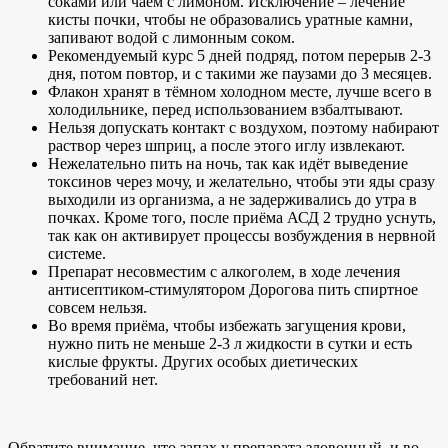
соками или чаем с лимоном. Исключение – лечение
кисты почки, чтобы не образовались уратные камни,
запивают водой с лимонным соком.
Рекомендуемый курс 5 дней подряд, потом перерыв 2-3
дня, потом повтор, и с такими же паузами до 3 месяцев.
Флакон хранят в тёмном холодном месте, лучше всего в
холодильнике, перед использованием взбалтывают.
Нельзя допускать контакт с воздухом, поэтому набирают
раствор через шприц, а после этого иглу извлекают.
Нежелательно пить на ночь, так как идёт выведение
токсинов через мочу, и желательно, чтобы эти яды сразу
выходили из организма, а не задерживались до утра в
почках. Кроме того, после приёма АСД 2 трудно уснуть,
так как он активирует процессы возбуждения в нервной
системе.
Препарат несовместим с алкоголем, в ходе лечения
антисептиком-стимулятором Дорогова пить спиртное
совсем нельзя.
Во время приёма, чтобы избежать загущения крови,
нужно пить не меньше 2-3 л жидкости в сутки и есть
кислые фрукты. Других особых диетических
требований нет.
Обратите внимание, что запах у препарата зловонный, и во