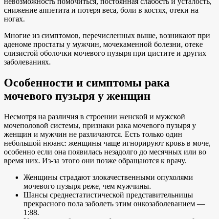
невозможность помочиться, постоянная слабость и усталость,
снижение аппетита и потеря веса, боли в костях, отеки на
ногах.
Многие из симптомов, перечисленных выше, возникают при
аденоме простаты у мужчин, мочекаменной болезни, отеке
слизистой оболочки мочевого пузыря при цистите и других
заболеваниях.
Особенности и симптомы рака
мочевого пузыря у женщин
Несмотря на различия в строении женской и мужской
мочеполовой системы, признаки рака мочевого пузыря у
женщин и мужчин не различаются. Есть только один
небольшой нюанс: женщины чаще игнорируют кровь в моче,
особенно если она появилась незадолго до месячных или во
время них. Из-за этого они позже обращаются к врачу.
Женщины страдают злокачественными опухолями
мочевого пузыря реже, чем мужчины.
Шансы среднестатистической представительницы
прекрасного пола заболеть этим онкозаболеванием —
1:88.