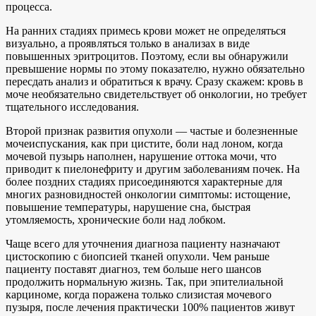
процесса.
На ранних стадиях примесь крови может не определяться
визуально, а проявляться только в анализах в виде
повышенных эритроцитов. Поэтому, если вы обнаружили
превышение нормы по этому показателю, нужно обязательно
пересдать анализ и обратиться к врачу. Сразу скажем: кровь в
моче необязательно свидетельствует об онкологии, но требует
тщательного исследования.
Второй признак развития опухоли — частые и болезненные
мочеиспускания, как при цистите, боли над лоном, когда
мочевой пузырь наполнен, нарушение оттока мочи, что
приводит к пиелонефриту и другим заболеваниям почек. На
более поздних стадиях присоединяются характерные для
многих разновидностей онкологии симптомы: истощение,
повышение температуры, нарушение сна, быстрая
утомляемость, хронические боли над лобком.
Чаще всего для уточнения диагноза пациенту назначают
цистоскопию с биопсией тканей опухоли. Чем раньше
пациенту поставят диагноз, тем больше него шансов
продолжить нормальную жизнь. Так, при эпителиальной
карциноме, когда поражена только слизистая мочевого
пузыря, после лечения практически 100% пациентов живут