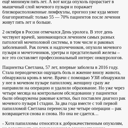
ещё минимум пять лет. А вот когда опухоль прорастает в
мышечный слой мочевого пузыря и поражает
близкорасположенные лимфоузлы, прогноз уже куда менее
благоприятный: только 55 — 70% пациентов после лечения
живут пять лет и больше.
2 октября в России отмечался День уролога. В этот день
чествуют врачей, занимающихся лечением самых разных
патологий мочеполовой системы, в том числе и раковых
заболеваний. Рак почек и надпочечников, опухоли мочевого
пузыря и мочеточников, уретры и предстательной железы –
все это составляет профессиональный интерес онкоурологов.
Пациентка Светлана, 57 лет, впервые заболела в 2016 году.
Стала периодически ощущать боль и жжение внизу живота,
обнаружила кровь в моче. Врачи с помощью УЗИ обнаружили
у нее в мочевом пузыре папиллому, женщину сразу же
направили на операцию и удалили образование. Но уже через
четыре месяца на контрольном обследовании у пациентки
были обнаружены раковые клетки, был поставлен диагноз рак
мочевого пузыря I стадии. За два года вместе с той первой
папилломой Светлана перенесла уже четыре операции – рак
возвращается снова и снова. Но она не сдается…
- Хотя папилломы относятся к доброкачественным опухолям,