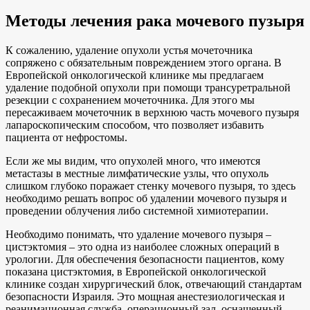
Методы лечения рака мочевого пузыря
К сожалению, удаление опухоли устья мочеточника
сопряжено с обязательным повреждением этого органа. В
Европейской онкологической клинике мы предлагаем
удаление подобной опухоли при помощи трансуретральной
резекции с сохранением мочеточника. Для этого мы
пересаживаем мочеточник в верхнюю часть мочевого пузыря
лапароскопическим способом, что позволяет избавить
пациента от нефростомы.
Если же мы видим, что опухолей много, что имеются
метастазы в местные лимфатические узлы, что опухоль
слишком глубоко поражает стенку мочевого пузыря, то здесь
необходимо решать вопрос об удалении мочевого пузыря и
проведении облучения либо системной химиотерапии.
Необходимо понимать, что удаление мочевого пузыря –
цистэктомия – это одна из наиболее сложных операций в
урологии. Для обеспечения безопасности пациентов, кому
показана цистэктомия, в Европейской онкологической
клинике создан хирургический блок, отвечающий стандартам
безопасности Израиля. Это мощная анестезиологическая и
реанимационная служба, операционный зал, оснащенный