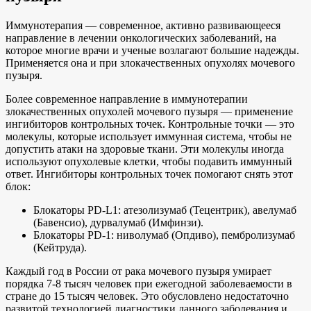
Иммунотерапия — современное, активно развивающееся
направление в лечении онкологических заболеваний, на
которое многие врачи и ученые возлагают большие надежды.
Применяется она и при злокачественных опухолях мочевого
пузыря.
Более современное направление в иммунотерапии
злокачественных опухолей мочевого пузыря — применение
ингибиторов контрольных точек. Контрольные точки — это
молекулы, которые использует иммунная система, чтобы не
допустить атаки на здоровые ткани. Эти молекулы иногда
используют опухолевые клетки, чтобы подавить иммунный
ответ. Ингибиторы контрольных точек помогают снять этот
блок:
Блокаторы PD-L1: атезолизумаб (Тецентрик), авелумаб
(Бавенсио), дурвалумаб (Имфинзи).
Блокаторы PD-1: ниволумаб (Опдиво), пембролизумаб
(Кейтруда).
Каждый год в России от рака мочевого пузыря умирает
порядка 7-8 тысяч человек при ежегодной заболеваемости в
стране до 15 тысяч человек. Это обусловлено недостаточно
развитой технологией диагностики данного заболевания и