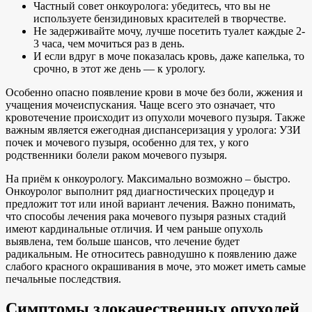
Частный совет онкоуролога: убедитесь, что вы не
используете бензидиновых красителей в творчестве.
Не задерживайте мочу, лучше посетить туалет каждые 2-
3 часа, чем мочиться раз в день.
И если вдруг в моче показалась кровь, даже капелька, то
срочно, в этот же день — к урологу.
Особенно опасно появление крови в моче без боли, жжения и
учащения мочеиспускания. Чаще всего это означает, что
кровотечение происходит из опухоли мочевого пузыря. Также
важным является ежегодная диспансеризация у уролога: УЗИ
почек и мочевого пузыря, особенно для тех, у кого
родственники болели раком мочевого пузыря.
На приём к онкоурологу. Максимально возможно – быстро.
Онкоуролог выполнит ряд диагностических процедур и
предложит тот или иной вариант лечения. Важно понимать,
что способы лечения рака мочевого пузыря разных стадий
имеют кардинальные отличия. И чем раньше опухоль
выявлена, тем больше шансов, что лечение будет
радикальным. Не относитесь равнодушно к появлению даже
слабого красного окрашивания в моче, это может иметь самые
печальные последствия.
Симптомы злокачественных опухолей