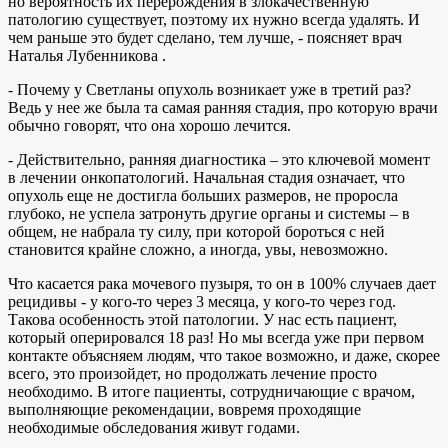
но вероятность их перерождения в злокачественную
патологию существует, поэтому их нужно всегда удалять. И
чем раньше это будет сделано, тем лучше, - поясняет врач
Наталья Лубенникова .
- Почему у Светланы опухоль возникает уже в третий раз?
Ведь у нее же была та самая ранняя стадия, про которую врачи
обычно говорят, что она хорошо лечится.
- Действительно, ранняя диагностика – это ключевой момент
в лечении онкопатологий. Начальная стадия означает, что
опухоль еще не достигла больших размеров, не проросла
глубоко, не успела затронуть другие органы и системы – в
общем, не набрала ту силу, при которой бороться с ней
становится крайне сложно, а иногда, увы, невозможно.
Что касается рака мочевого пузыря, то он в 100% случаев дает
рецидивы - у кого-то через 3 месяца, у кого-то через год.
Такова особенность этой патологии. У нас есть пациент,
который оперировался 18 раз! Но мы всегда уже при первом
контакте объясняем людям, что такое возможно, и даже, скорее
всего, это произойдет, но продолжать лечение просто
необходимо. В итоге пациенты, сотрудничающие с врачом,
выполняющие рекомендации, вовремя проходящие
необходимые обследования живут годами.