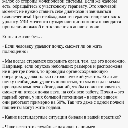
жалоб со стороны мочеполовой системы. Если же жалобы
есть, обращайтесь к участковому терапевту. Это ключевой
момент: не нужно ставить себе диагнозов и заниматься
самолечением! При необходимости терапевт направит вас к
урологу. УЗИ мочевого пузыря или цистоскопия проводятся
при наличии жалоб и отклонения в анализе мочи.
Есть ли жизнь без…
- Если человеку удаляют почку, сможет ли он жить
полноценно?
- Мы всегда стараемся сохранить орган, там, где это возможно.
Например, если опухоль небольших размеров и расположена
не в центре почки, то проводим органосохраняющую
операцию, удаляя только патологический участок. Если же
почку необходимо удалить полностью, то мы всегда сначала
проводим комплекс обследований, чтобы сориентироваться,
сможет ли вторая почка взять на себя всю работу. Почки – это
парный орган, у них большой потенциал - в норме вдвоем
они работают примерно на 50%. Так что даже с одной почкой
пациенты могут жить годами.
- Какие нестандартные ситуации бывали в вашей практике?
- Чаще всего это случайные находки, например,