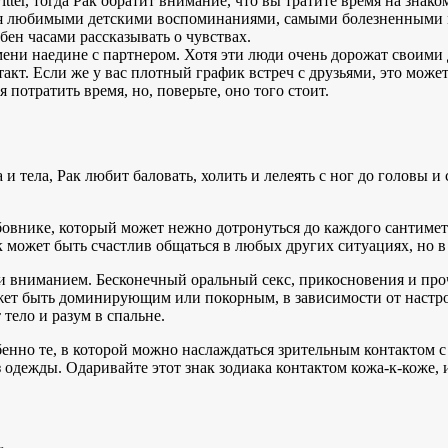
witter, тогда Рак обратит внимание, что вы тратите время на зна
ся любимыми детскими воспоминаниями, самыми болезненными м
бен часами рассказывать о чувствах.
мени наедине с партнером. Хотя эти люди очень дорожат своими 
акт. Если же у вас плотный график встреч с друзьями, это может
потратить время, но, поверьте, оно того стоит.
тела, Рак любит баловать, холить и лелеять с ног до головы и 
юбовнике, который может нежно дотронуться до каждого сантиме
 может быть счастлив общаться в любых других ситуациях, но в
и вниманием. Бесконечный оральный секс, прикосновения и проч
может быть доминирующим или покорным, в зависимости от настр
 тело и разум в спальне.
обенно те, в которой можно наслаждаться зрительным контактом 
одежды. Одаривайте этот знак зодиака контактом кожа-к-коже, 