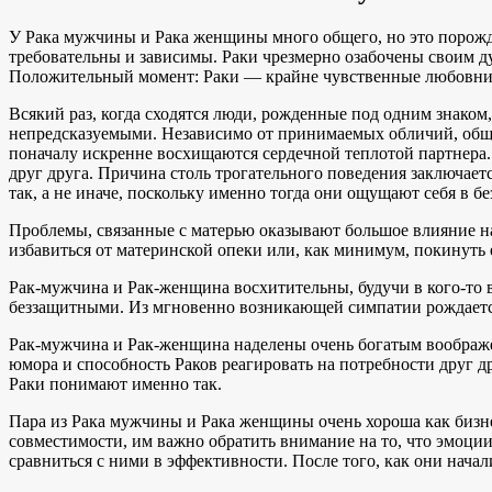
У Рака мужчины и Рака женщины много общего, но это порожд
требовательны и зависимы. Раки чрезмерно озабочены своим д
Положительный момент: Раки — крайне чувственные любовник
Всякий раз, когда сходятся люди, рожденные под одним знако
непредсказуемыми. Независимо от принимаемых обличий, общим
поначалу искренне восхищаются сердечной теплотой партнера.
друг друга. Причина столь трогательного поведения заключаетс
так, а не иначе, поскольку именно тогда они ощущают себя в
Проблемы, связанные с матерью оказывают большое влияние н
избавиться от материнской опеки или, как минимум, покинуть 
Рак-мужчина и Рак-женщина восхитительны, будучи в кого-то 
беззащитными. Из мгновенно возникающей симпатии рождается
Рак-мужчина и Рак-женщина наделены очень богатым воображе
юмора и способность Раков реагировать на потребности друг д
Раки понимают именно так.
Пара из Рака мужчины и Рака женщины очень хороша как бизне
совместимости, им важно обратить внимание на то, что эмоци
сравниться с ними в эффективности. После того, как они начал