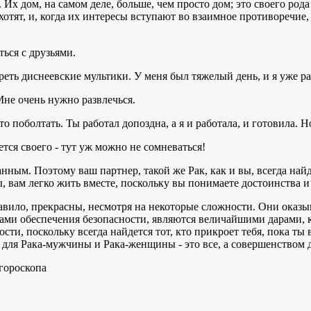
 дом, на самом деле, больше, чем просто дом; это своего рода св
хотят, и, когда их интересы вступают во взаимное противоречие
ться с друзьями.
еть диснеевские мультики. У меня был тяжелый день, и я уже ра
Мне очень нужно развлечься.
о поболтать. Ты работал допоздна, а я и работала, и готовила. Н
ется своего - тут уж можно не сомневаться!
нным. Поэтому ваш партнер, такой же Рак, как и вы, всегда най
 вам легко жить вместе, поскольку вы понимаете достоинства и 
вило, прекрасны, несмотря на некоторые сложности. Они оказ
ами обеспечения безопасности, являются величайшими дарами, 
ти, поскольку всегда найдется тот, кто прикроет тебя, пока ты 
для Рака-мужчины и Рака-женщины - это все, а совершенством дл
гороскопа