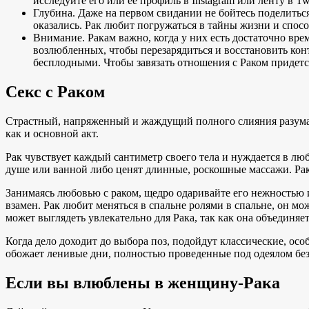
исследуйте его или ее профиль в Instagram или ленту в T
Глубина. Даже на первом свидании не бойтесь поделить
оказались. Рак любит погружаться в тайны жизни и спосо
Внимание. Ракам важно, когда у них есть достаточно вре
возлюбленных, чтобы перезарядиться и восстановить конт
бесплодными. Чтобы завязать отношения с Раком придется 
Секс с Раком
Страстный, напряженный и жаждущий полного слияния разума и 
как и основной акт.
Рак чувствует каждый сантиметр своего тела и нуждается в л
душе или ванной либо ценят длинные, роскошные массажи. Рак
Занимаясь любовью с раком, щедро одаривайте его нежностью 
взамен. Рак любит меняться в спальне ролями в спальне, он 
может выглядеть увлекательно для Рака, так как она объединяет
Когда дело доходит до выбора поз, подойдут классические, ос
обожает ленивые дни, полностью проведенные под одеялом без 
Если вы влюблены в женщину-Рака