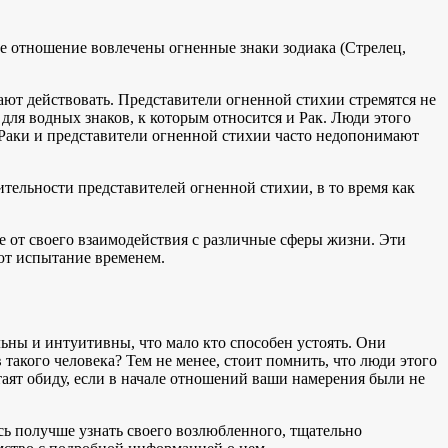
е отношение вовлечены огненные знаки зодиака (Стрелец,
ают действовать. Представители огненной стихии стремятся не
 для водных знаков, к которым относится и Рак. Люди этого
у Раки и представители огненной стихии часто недопонимают
шительности представителей огненной стихии, в то время как
е от своего взаимодействия с различные сферы жизни. Эти
ют испытание временем.
льны и интуитивны, что мало кто способен устоять. Они
 такого человека? Тем не менее, стоит помнить, что люди этого
атаят обиду, если в начале отношений ваши намерения были не
сь получше узнать своего возлюбленного, тщательно