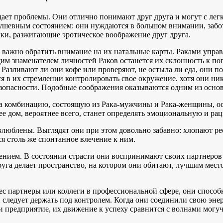
ает проблемы. Они отлично понимают друг друга и могут с лег
ушевным состоянием: они нуждаются в большом внимании, заботе
и, разжигающие эротическое воображение друг друга.
м, важно обратить внимание на их натальные карты. Раками упр
 знаменателем личностей Раков останется их склонность к попе
 Разливают ли они кофе или проверяют, не остыла ли еда, они 
я в их стремлении контролировать свое окружение. хотя они ник
 безопасности. Подобные соображения оказываются одним из осн
а комбинацию, состоящую из Рака-мужчины и Рака-женщины, ос
ее дом, вероятнее всего, станет определять эмоциональную и р
влюблены. Выглядят они при этом довольно забавно: хлопают р
 столь же спонтанное влечение к ним.
нием. В состоянии страсти они воспринимают своих партнеров 
руга делает пространство, на котором они обитают, лучшим мест
с партнеры или коллеги в профессиональной сфере, они способн
и следует держать под контролем. Когда они соединили свою эн
и предприятие, их движение к успеху сравнится с волнами могуч