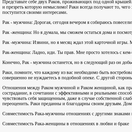
Представьте себе двух Раков, проживающих под одной крышей. Их
и презреть которую немыслимо! Раки всегда получают то, чего 
поступится своими интересами.
Рак - мужчина: Дорогая, сегодня вечером я собираюсь повесели
Рак -женщина: Но я думала, мы сможем остаться дома и посмотр
Рак -мужчина: Извини, но я месяц ждал этой карточной игры. 
Рак-женщина: Ладно, иди. Ты прав. Мне просто хотелось с кем-т
Конечно, Рак - мужчина останется, но в следующий раз он добь
Раки, помните, что каждому из вас необходимо быть востребова
совершенно не нуждаетесь в подобной опеке. С другой стороны,
Отношения между Раком мужчиной и Раком женщиной, как пра
сострадание, в сочетании с эффективными и реальными способ
чувствовать себя защищенным, даже в случае собственной слабос
переоценить. Раки преданны и благодарны своим друзьям. Дом 
Совместимость Рака-мужчины отношениях с другими знаками 
Совместимость Рака-женщины в отношениях в любви и браке