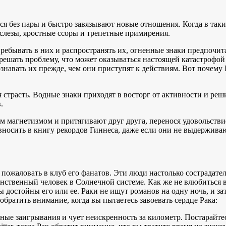
я без пары и быстро завязывают новые отношения. Когда в таки
, слезы, яростные ссоры и трепетные примирения.
пребывать в них и распространять их, огненные знаки предпочит
 решать проблему, что может оказываться настоящей катастрофой
ознавать их прежде, чем они приступят к действиям. Вот почем
я страсть. Водные знаки приходят в восторг от активности и ре
.
м магнетизмом и притягивают друг друга, перенося удовольстви
вносить в книгу рекордов Гиннеса, даже если они не выдержива
 пожаловать в клуб его фанатов. Эти люди настолько сострадате
инственный человек в Солнечной системе. Как же не влюбиться в
 вы достойны его или ее. Раки не ищут романов на одну ночь, и з
обратить внимание, когда вы пытаетесь завоевать сердце Рака:
ные заигрывания и чует неискренность за километр. Постарайте