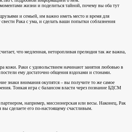
комство с подробной информацией о нем.
оментами жизни и поделиться тайной, почему вы оба тут
друзьями и семьей, им важно иметь место и время для
 свести Рака с ума, и сделать ваши попытки соблазнения
считает, что медленная, неторопливая прелюдия так же важна,
тра кожи. Раки с удовольствием начинают занятия любовью в
 постели ему достаточно общения вздохами и стонами.
ие знаки внимания окупятся – вы получите то же самое
оения. Тонкая игра с балансом власти через познание БДСМ
с партнером, например, миссионерская или весы. Наконец, Рак
и вы сделаете его по-настоящему счастливым.