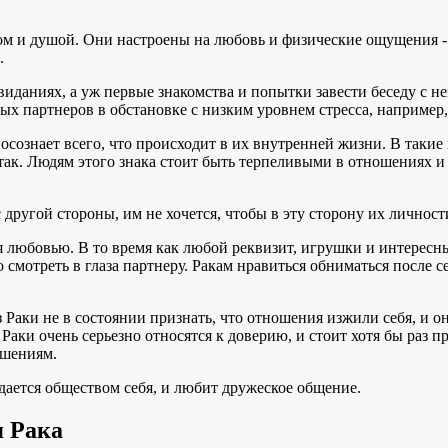
м и душой. Они настроены на любовь и физические ощущения - д
.
даниях, а уж первые знакомства и попытки завести беседу с не
 партнеров в обстановке с низким уровнем стресса, например, н
е осознает всего, что происходит в их внутренней жизни. В таки
не так. Людям этого знака стоит быть терпеливыми в отношениях
другой стороны, им не хочется, чтобы в эту сторону их личности
 любовью. В то время как любой реквизит, игрушки и интересные
отреть в глаза партнеру. Ракам нравиться обниматься после сек
з Раки не в состоянии признать, что отношения изжили себя, и 
 Раки очень серьезно относятся к доверию, и стоит хотя бы раз 
ошениям.
ается обществом себя, и любит дружеское общение.
я Рака