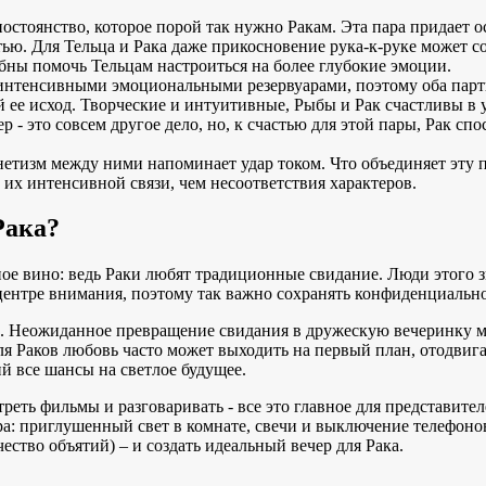
остоянство, которое порой так нужно Ракам. Эта пара придает 
ью. Для Тельца и Рака даже прикосновение рука-к-руке может со
обны помочь Тельцам настроиться на более глубокие эмоции.
нтенсивными эмоциональными резервуарами, поэтому оба партн
хой ее исход. Творческие и интуитивные, Рыбы и Рак счастливы в
 - это совсем другое дело, но, к счастью для этой пары, Рак с
нетизм между ними напоминает удар током. Что объединяет эту па
их интенсивной связи, чем несоответствия характеров.
Рака?
асное вино: ведь Раки любят традиционные свидание. Люди этого
в центре внимания, поэтому так важно сохранять конфиденциаль
. Неожиданное превращение свидания в дружескую вечеринку мож
я Раков любовь часто может выходить на первый план, отодвига
й все шансы на светлое будущее.
реть фильмы и разговаривать - все это главное для представите
ра: приглушенный свет в комнате, свечи и выключение телефоно
ство объятий) – и создать идеальный вечер для Рака.