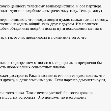
особую ценность телесному взаимодействию, и оба партнера
здать чувство подобное электрическому току. Тельцы могут
ера понимают, что иногда людям нужно плакать лишь потому,
 умении находить общий язык друг с другом. Им нравится
пособен объединять людей и искать пути воплощения мечты в
ру, так это их преданность и понимание того, что
 знака с подозрением относятся к сюрпризам и предпочли бы
ность любых ваших совместных планов.
ет расстроить Рака и заставить его или ее чувствовать, что
я дружбу и даже семейные узы. Если партнер демонстрируют,
лей этого знака. Такие вечера уютной близости должны
в и других устройств. Это поможет по-настоящему