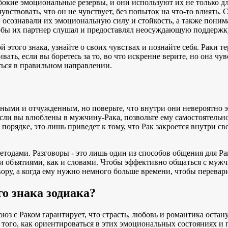
бокие эмоциональные резервы, и они используют их не только для
чувствовать, что он не чувствует, без попыток на что-то влиять
осознавали их эмоциональную силу и стойкость, а также понима
 чтобы их партнер слушал и предоставлял неосуждающую поддержк
 этого знака, узнайте о своих чувствах и познайте себя. Раки т
ть, если вы боретесь за то, во что искренне верите, но она чувс
ься в правильном направлении.
ными и отчужденным, но поверьте, что внутри они невероятно э
ли вы влюблены в мужчину-Рака, позвольте ему самостоятельно
порядке, это лишь приведет к тому, что Рак закроется внутри св
етодами. Разговоры - это лишь один из способов общения для Р
и объятиями, как и словами. Чтобы эффективно общаться с мужчи
вору, а когда ему нужно немного больше времени, чтобы перева
го знака зодиака?
з с Раком гарантирует, что страсть, любовь и романтика остану
того, как ориентироваться в этих эмоциональных состояниях и п