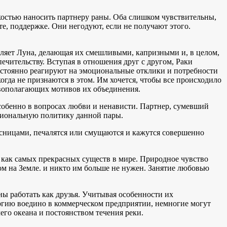
костью наносить партнеру раны. Оба слишком чувствительны,
, поддержке. Они негодуют, если не получают этого.
авляет Луна, делающая их смешливыми, капризными и, в целом,
чительству. Вступая в отношения друг с другом, Раки
постоянно реагируют на эмоциональные отклики и потребности
огда не признаются в этом. Им хочется, чтобы все происходило
овополагающих мотивов их объединения.
обенно в вопросах любви и ненависти. Партнер, сумевший
ациональную политику данной пары.
есницами, печалятся или смущаются и кажутся совершенно
как самых прекрасных существ в мире. Природное чувство
ом на Земле. и никто им больше не нужен. Занятие любовью
ы работать как друзья. Учитывая особенности их
ергию воедино в коммерческом предприятии, немногие могут
его океана и постоянством течения реки.