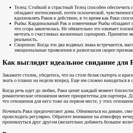
Телец: Стойкий и страстный Телец способен обеспечить п
обладают интенсивной, почти психической, чувственност
вдохновлять Раков к действию, в то время как Раки спос
Рыбы: Кардинальный Рак и изменчивые Рыбы обладают и
что ссора закончилась. Не обязательно это означает пло
мечтать о счастливых жизненных сценариях. Принятие мер
реальность.
Скорпион: Когда эти два водяных знака встречаются, маг
эмоциональные проявления и разногласия скорее признак 
Как выглядит идеальное свидание для 
Закажите столик, убедитесь, что на столе белая скатерть и кр
знать о планах на недели вперед. Еще им сложно находиться 
Когда речь идет до любви, Раки ценят каждый момент близости
романтические отношения менее приоритетны для партнера. Дл
что отношения для него тоже на первом месте, у этих отношени
Ночевать Раки предпочитают дома. Обниматься на диване, смот
происходить регулярно. Обратите внимание на атмосферу вече
проникнуться друг другом (желательно добавить большое количе