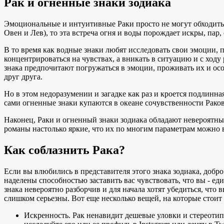
Рак и огненные знаки зодиака
Эмоциональные и интуитивные Раки просто не могут обходитьс
Овен и Лев), то эта встреча огня и воды порождает искры, пар
В то время как водные знаки любят исследовать свои эмоции, 
концентрироваться на чувствах, а вникать в ситуацию и с ходу
знака предпочитают погружаться в эмоции, проживать их и ос
друг друга.
Но в этом недоразумении и загадке как раз и кроется подлинна
сами огненные знаки купаются в океане сочувственности Раков
Наконец, Раки и огненный знаки зодиака обладают невероятны
романы настолько яркие, что их по многим параметрам можно 
Как соблазнить Рака?
Если вы влюбились в представителя этого знака зодиака, добро
наделены способностью заставить вас чувствовать, что вы - ед
знака невероятно разборчив и для начала хотят убедиться, что
слишком серьезны. Вот еще несколько вещей, на которые стоит 
Искренность. Рак ненавидит дешевые уловки и стереотип