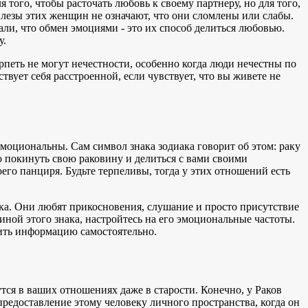
 того, чтобы расточать любовь к своему партнеру, но для того,
. Слезы этих женщин не означают, что они сломлены или слабы.
ли, что обмен эмоциями - это их способ делиться любовью.
у.
ерпеть не могут нечестности, особенно когда люди нечестны по
твует себя расстроенной, если чувствует, что вы живете не
моциональны. Сам символ знака зодиака говорит об этом: раку
 покинуть свою раковину и делиться с вами своими
оего панциря. Будьте терпеливы, тогда у этих отношений есть
ака. Они любят прикосновения, слушание и просто присутствие
ной этого знака, настройтесь на его эмоциональные частоты.
рить информацию самостоятельно.
тся в ваших отношениях даже в старости. Конечно, у Раков
редоставление этому человеку личного пространства, когда он