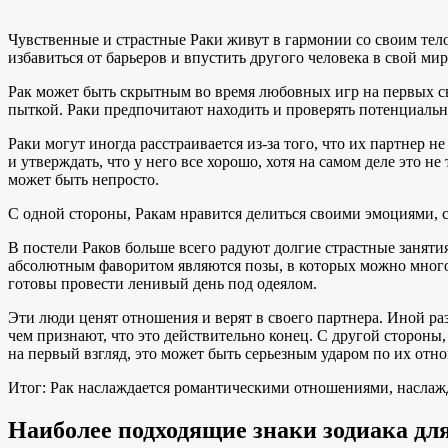
Чувственные и страстные Раки живут в гармонии со своим тело
избавиться от барьеров и впустить другого человека в свой мир
Рак может быть скрытным во время любовных игр на первых сви
пыткой. Раки предпочитают находить и проверять потенциальных
Раки могут иногда расстраивается из-за того, что их партнер н
и утверждать, что у него все хорошо, хотя на самом деле это 
может быть непросто.
С одной стороны, Ракам нравится делиться своими эмоциями, с 
В постели Раков больше всего радуют долгие страстные занятия
абсолютным фаворитом являются позы, в которых можно много см
готовы провести ленивый день под одеялом.
Эти люди ценят отношения и верят в своего партнера. Иной ра
чем признают, что это действительно конец. С другой стороны,
на первый взгляд, это может быть серьезным ударом по их отн
Итог: Рак наслаждается романтическими отношениями, наслажд
Наиболее подходящие знаки зодиака дл