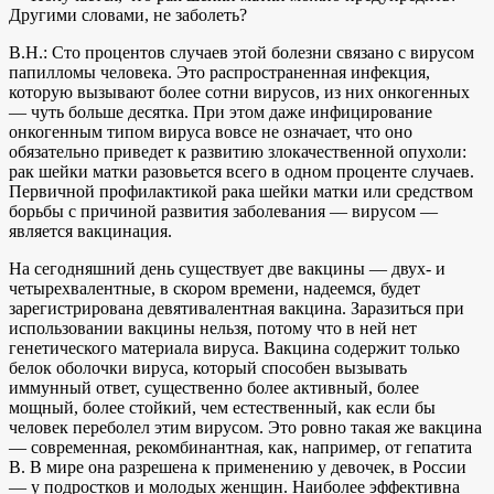
Другими словами, не заболеть?
В.Н.: Сто процентов случаев этой болезни связано с вирусом
папилломы человека. Это распространенная инфекция,
которую вызывают более сотни вирусов, из них онкогенных
— чуть больше десятка. При этом даже инфицирование
онкогенным типом вируса вовсе не означает, что оно
обязательно приведет к развитию злокачественной опухоли:
рак шейки матки разовьется всего в одном проценте случаев.
Первичной профилактикой рака шейки матки или средством
борьбы с причиной развития заболевания — вирусом —
является вакцинация.
На сегодняшний день существует две вакцины — двух- и
четырехвалентные, в скором времени, надеемся, будет
зарегистрирована девятивалентная вакцина. Заразиться при
использовании вакцины нельзя, потому что в ней нет
генетического материала вируса. Вакцина содержит только
белок оболочки вируса, который способен вызывать
иммунный ответ, существенно более активный, более
мощный, более стойкий, чем естественный, как если бы
человек переболел этим вирусом. Это ровно такая же вакцина
— современная, рекомбинантная, как, например, от гепатита
В. В мире она разрешена к применению у девочек, в России
— у подростков и молодых женщин. Наиболее эффективна