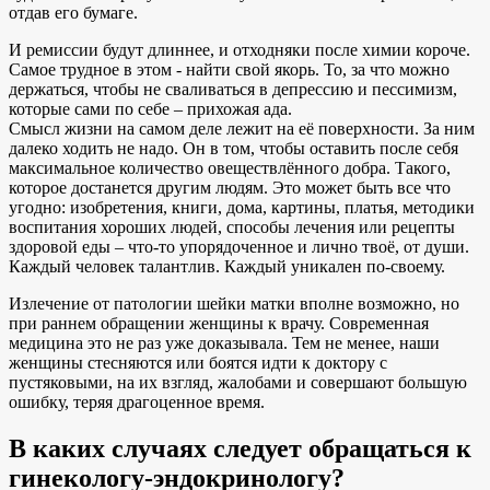
отдав его бумаге.
И ремиссии будут длиннее, и отходняки после химии короче.
Самое трудное в этом - найти свой якорь. То, за что можно
держаться, чтобы не сваливаться в депрессию и пессимизм,
которые сами по себе – прихожая ада.
Смысл жизни на самом деле лежит на её поверхности. За ним
далеко ходить не надо. Он в том, чтобы оставить после себя
максимальное количество овеществлённого добра. Такого,
которое достанется другим людям. Это может быть все что
угодно: изобретения, книги, дома, картины, платья, методики
воспитания хороших людей, способы лечения или рецепты
здоровой еды – что-то упорядоченное и лично твоё, от души.
Каждый человек талантлив. Каждый уникален по-своему.
Излечение от патологии шейки матки вполне возможно, но
при раннем обращении женщины к врачу. Современная
медицина это не раз уже доказывала. Тем не менее, наши
женщины стесняются или боятся идти к доктору с
пустяковыми, на их взгляд, жалобами и совершают большую
ошибку, теряя драгоценное время.
В каких случаях следует обращаться к
гинекологу-эндокринологу?