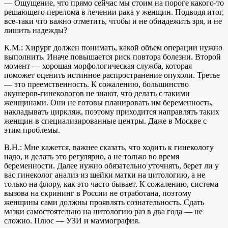
— Ощущение, что прямо сейчас мы стоим на пороге какого-то
решающего перелома в лечении рака у женщин. Подводя итог,
все-таки что важно отметить, чтобы и не обнадежить зря, и не
лишить надежды?
К.М.: Хирург должен понимать, какой объем операции нужно
выполнить. Иначе повышается риск повтора болезни. Второй
момент — хорошая морфологическая служба, которая
поможет оценить истинное распространение опухоли. Третье
— это преемственность. К сожалению, большинство
акушеров-гинекологов не знают, что делать с такими
женщинами. Они не готовы планировать им беременность,
накладывать циркляж, поэтому приходится направлять таких
женщин в специализированные центры. Даже в Москве с
этим проблемы.
В.Н.: Мне кажется, важнее сказать, что ходить к гинекологу
надо, и делать это регулярно, а не только во время
беременности. Далее нужно обязательно уточнять, берет ли у
вас гинеколог анализ из шейки матки на цитологию, а не
только на флору, как это часто бывает. К сожалению, система
вызова на скрининг в России не отработана, поэтому
женщины сами должны проявлять сознательность. Сдать
мазки самостоятельно на цитологию раз в два года — не
сложно. Плюс — УЗИ и маммография.