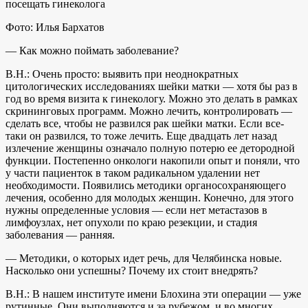
посещать гинеколога
Фото: Илья Бархатов
— Как можно поймать заболевание?
В.Н.: Очень просто: выявить при неоднократных
цитологических исследованиях шейки матки — хотя бы раз в
год во время визита к гинекологу. Можно это делать в рамках
скрининговых программ. Можно лечить, контролировать —
сделать все, чтобы не развился рак шейки матки. Если все-
таки он развился, то тоже лечить. Еще двадцать лет назад
излечение женщины означало полную потерю ее детородной
функции. Постепенно онкологи накопили опыт и поняли, что
у части пациенток в таком радикальном удалении нет
необходимости. Появились методики органосохраняющего
лечения, особенно для молодых женщин. Конечно, для этого
нужны определенные условия — если нет метастазов в
лимфоузлах, нет опухоли по краю резекции, и стадия
заболевания — ранняя.
— Методики, о которых идет речь, для Челябинска новые.
Насколько они успешны? Почему их стоит внедрять?
В.Н.: В нашем институте имени Блохина эти операции — уже
рутинные. Они выполняются и за рубежом, и во многих