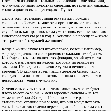
После всяких дополнительных обследований мне объявили,
что нужна большая полостная операция, но гарантий никаких:
с таким диагнозом живут год-два. Ну пять.
Дело в том, что первая стадия рака матки проходит
совершенно бессимптомно: этот орган не имеет нервных
окончаний. Женщины узнают о своем диагнозе, как правило,
случайно и, как правило, когда уже поздно, если не посещают
гинеколога хотя бы раз в год. Я, конечно, не посещала – зачем
это грамотной замужней женщине?
Когда в жизни случается что-то плохое, болезнь например,
мир переворачивается совершенно неожиданным образом.
Как будто в темноте включается фонарик, узкий луч света
которого направлен на мелочи, которых ты раньше не
замечала. Не видела по причине суеты и вечного "нет
времени". В кабинет врача я зашла деловой бизнес-леди с
грандиозным планами на жизнь, а вышла как космонавт в
невесомость – одна в чужой мир.
У меня есть семья, но это значило только то, что им будет
плохо вместе со мной. У меня взрослые сыновья - на тот
момент им было 23 года и 15 лет, но мне все равно
становилось страшно при мысли, что они могут потерять
мать. Последнюю неделю перед операцией я не могла спать –
меня мучил отчаянный, животный страх. Видимо, с перепугу