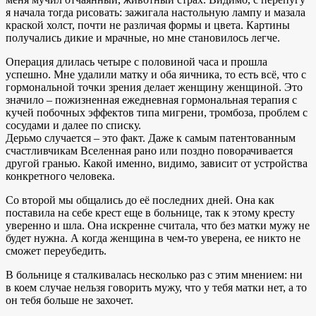
я начала тогда рисовать: зажигала настольную лампу и мазала
краской холст, почти не различая формы и цвета. Картины
получались дикие и мрачные, но мне становилось легче.
Операция длилась четыре с половиной часа и прошла
успешно. Мне удалили матку и оба яичника, то есть всё, что с
гормональной точки зрения делает женщину женщиной. Это
значило – пожизненная ежедневная гормональная терапия с
кучей побочных эффектов типа мигрени, тромбоза, проблем с
сосудами и далее по списку.
Дерьмо случается – это факт. Даже к самым патентованным
счастливчикам Вселенная рано или поздно поворачивается
другой гранью. Какой именно, видимо, зависит от устройства
конкретного человека.
Со второй мы общались до её последних дней. Она как
поставила на себе крест еще в больнице, так к этому кресту
уверенно и шла. Она искренне считала, что без матки мужу не
будет нужна. А когда женщина в чем-то уверена, ее никто не
сможет переубедить.
В больнице я сталкивалась несколько раз с этим мнением: ни
в коем случае нельзя говорить мужу, что у тебя матки нет, а то
он тебя больше не захочет.