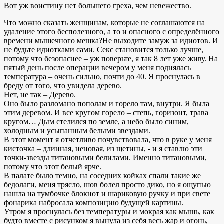
Вот уж воистину нет большего греха, чем невежество.
Что можно сказать женщинам, которые не соглашаются на
удаление этого бесполезного, а то и опасного с определённого
времени мышечного мешка?Не выходите замуж за идиотов. И
не будьте идиотками сами. Секс становится только лучше,
потому что безопаснее – уж поверьте, я так 8 лет уже живу. На
пятый день после операции вечером у меня поднялась
температура – очень сильно, почти до 40. Я проснулась в
бреду от того, что увидела дерево.
Нет, не так – Дерево.
Оно было разломано пополам и горело там, внутри. Я была
этим деревом. И все кругом горело – степь, горизонт, трава
кругом… Дым стелился по земле, а небо было синим,
холодным и усыпанным белыми звездами.
В этот момент я отчетливо почувствовала, что в руке у меня
кисточка – длинная, неновая, из щетины, - и я ставлю эти
точки-звезды титановыми белилами. Именно титановыми,
потому что этот белый ярче.
В палате было темно, на соседних койках спали такие же
бедолаги, меня трясло, шов болел просто дико, но я ощупью
нашла на тумбочке блокнот и шариковую ручку и при свете
фонарика набросала композицию будущей картины.
Утром я проснулась без температуры и мокрая как мышь, как
будто вместе с рисунком я вынула из себя весь жар и огонь,