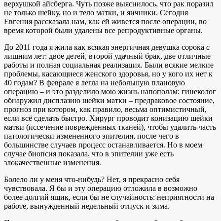
верхушкой айсберга. Чуть позже выяснилось, что рак поразил
не только шейку, но и тело матки, и яичники. Сегодня
Евгения рассказала нам, как ей живется после операции, во
время которой были удалены все репродуктивные органы.
До 2011 года я жила как всякая энергичная девушка сорока с
лишним лет: двое детей, второй удачный брак, две отличные
работы и полная социальная реализация. Были всякие мелкие
проблемы, касающиеся женского здоровья, но у кого их нет к
40 годам? В феврале я легла на небольшую плановую
операцию – и это разделило мою жизнь напополам: гинеколог
обнаружил дисплазию шейки матки – предраковое состояние,
прогноз при котором, как правило, весьма оптимистичный,
если всё сделать быстро. Хирург проводит конизацию шейки
матки (иссечение поврежденных тканей), чтобы удалить часть
патологически измененного эпителия, после чего в
большинстве случаев процесс останавливается. Но в моем
случае биопсия показала, что в эпителии уже есть
злокачественные изменения.
Болело ли у меня что-нибудь? Нет, я прекрасно себя
чувствовала. Я бы и эту операцию отложила в возможно
более долгий ящик, если бы не случайность: неприятности на
работе, вынужденный недельный отпуск и зима.