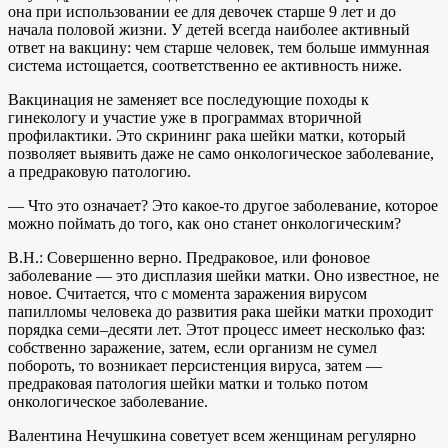
она при использовании ее для девочек старше 9 лет и до
начала половой жизни. У детей всегда наиболее активный
ответ на вакцину: чем старше человек, тем больше иммунная
система истощается, соответственно ее активность ниже.
Вакцинация не заменяет все последующие походы к
гинекологу и участие уже в программах вторичной
профилактики. Это скрининг рака шейки матки, который
позволяет выявить даже не само онкологическое заболевание,
а предраковую патологию.
— Что это означает? Это какое-то другое заболевание, которое
можно поймать до того, как оно станет онкологическим?
В.Н.: Совершенно верно. Предраковое, или фоновое
заболевание — это дисплазия шейки матки. Оно известное, не
новое. Считается, что с момента заражения вирусом
папилломы человека до развития рака шейки матки проходит
порядка семи–десяти лет. Этот процесс имеет несколько фаз:
собственно заражение, затем, если организм не сумел
побороть, то возникает персистенция вируса, затем —
предраковая патология шейки матки и только потом
онкологическое заболевание.
Валентина Нечушкина советует всем женщинам регулярно