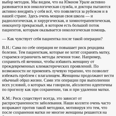
выбор методик. Мы видим, что на Южном Урале активно
развивается вся онкологическая служба, и доктора пытаются
активно внедрять у себя всё, что появляется за рубежом и в
нашей стране. Здесь очень мощная своя школа — и
радиологическая, и хирургическая, и химиотерапевтическая,
онкоцентр прекрасный, в котором есть большой поток
пациентов, которым оказывается онкологическая помощь.
— Как чувствует себя пациентка после такой операции?
В.Н.: Сама по себе операция не повышает риск рецидива
болезни. Тем пациенткам, которые не хотят сохранять матку,
стараемся ограничить методы лечения тоже. Например,
сохранить ей яичники, чтобы избавить женщину от
преждевременных климактерических проявлений. По
возможности не применять лучевую терапию, что позволит
избежать проблем с влагалищем. Женщины продолжают вести
обычный образ жизни. Сами эти операции при выполнении
всех условий, о которых мы говорили, абсолютно идентичны
по прогнозу как при сохранении, так и при удалении матки.
К.М.: Риск существует всегда, это зависит от
распространенности заболевания. Наши коллеги очень часто
возражают против такой методики, мотивируя это тем, что
после сохранения матки не многие женщины решаются на