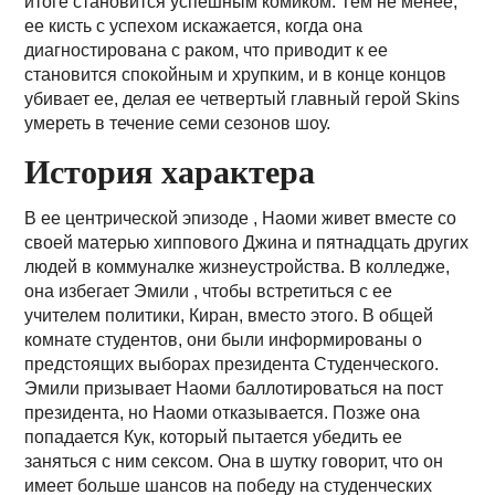
итоге становится успешным комиком. Тем не менее,
ее кисть с успехом искажается, когда она
диагностирована с раком, что приводит к ее
становится спокойным и хрупким, и в конце концов
убивает ее, делая ее четвертый главный герой Skins
умереть в течение семи сезонов шоу.
История характера
В ее центрической эпизоде , Наоми живет вместе со
своей матерью хиппового Джина и пятнадцать других
людей в коммуналке жизнеустройства. В колледже,
она избегает Эмили , чтобы встретиться с ее
учителем политики, Киран, вместо этого. В общей
комнате студентов, они были информированы о
предстоящих выборах президента Студенческого.
Эмили призывает Наоми баллотироваться на пост
президента, но Наоми отказывается. Позже она
попадается Кук, который пытается убедить ее
заняться с ним сексом. Она в шутку говорит, что он
имеет больше шансов на победу на студенческих