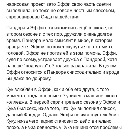
нарисовал проект, зато Эффи свою часть сделки
выполнила, но тоже не совсем честным способом,
спровоцировав Сида на действия.
Пандора и Эффи познакомились ещё в школе, во
втором сезоне и с тех пор, дружили очень долгое
время. Пандора мало смыслит в мире, в котором
вращается Эффи, но хочет окунуться в этот мир с
головой. Эффи не против ей в этом помочь. Эффи,
судя по всему, устраивает дружба с Пандорой, хотя
раньше "подружка" её только раздражала. В целом,
Эффи относится к Пандоре снисходительно и вроде
бы даже по-доброму.
Кук влюблён в Эффи, как и оба его друга, с того
момента, когда впервые её увидел в машине около
колледжа. В первой серии третьего сезона у Эффи и
Кука был секс, из-за того, что Кук выполнил список,
данный Фредди. Однако Эффи не чувствует любви к
Куку, из-за чего парню становится действительно
плохо, а из-за ревности, у Кука начинаются проблемы