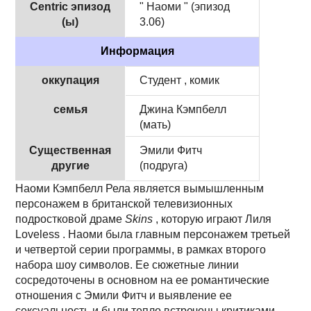
Centric эпизод
" Наоми " (эпизод
(ы)
3.06)
Информация
оккупация
Студент , комик
семья
Джина Кэмпбелл
(мать)
Существенная
Эмили Фитч
другие
(подруга)
Наоми Кэмпбелл Рела является вымышленным
персонажем в британской телевизионных
подростковой драме
Skins
, которую играют Лиля
Loveless . Наоми была главным персонажем третьей
и четвертой серии программы, в рамках второго
набора шоу символов. Ее сюжетные линии
сосредоточены в основном на ее романтические
отношения с Эмили Фитч и выявление ее
сексуальность и были тепло встречены критиками.