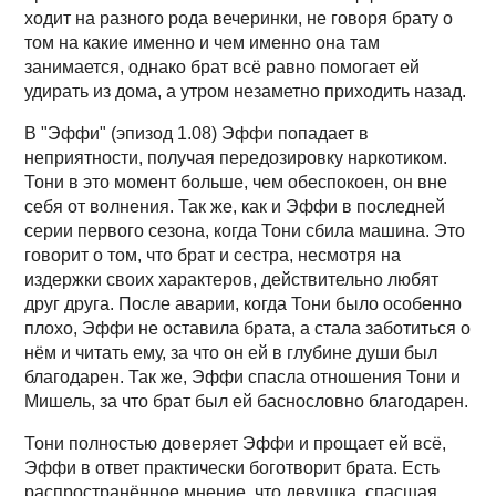
ходит на разного рода вечеринки, не говоря брату о
том на какие именно и чем именно она там
занимается, однако брат всё равно помогает ей
удирать из дома, а утром незаметно приходить назад.
В "Эффи" (эпизод 1.08) Эффи попадает в
неприятности, получая передозировку наркотиком.
Тони в это момент больше, чем обеспокоен, он вне
себя от волнения. Так же, как и Эффи в последней
серии первого сезона, когда Тони сбила машина. Это
говорит о том, что брат и сестра, несмотря на
издержки своих характеров, действительно любят
друг друга. После аварии, когда Тони было особенно
плохо, Эффи не оставила брата, а стала заботиться о
нём и читать ему, за что он ей в глубине души был
благодарен. Так же, Эффи спасла отношения Тони и
Мишель, за что брат был ей баснословно благодарен.
Тони полностью доверяет Эффи и прощает ей всё,
Эффи в ответ практически боготворит брата. Есть
распространённое мнение, что девушка, спасшая