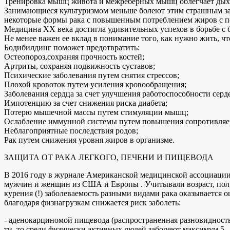
Тренировка мышц живота и межреберных мышц облегчает дыхан
Занимающиеся культуризмом меньше болеют этим страшным заб
некоторые формы рака с повышенным потреблением жиров с п
Медицина XX века достигла удивительных успехов в борьбе с 
Не менее важен ее вклад в понимание того, как нужно жить, ч
Бодибилдинг поможет предотвратить:
Остеопороз,сохраняя прочность костей;
Артриты, сохраняя подвижность суставов;
Психические заболевания путем снятия стрессов;
Плохой кровоток путем усиления кровообращения;
Заболевания сердца за счет улучшения работоспособности серд
Импотенцию за счет снижения риска диабета;
Потерю мышечной массы путем стимуляции мышц;
Ослабление иммунной системы путем повышения сопротивляем
Неблагоприятные последствия родов;
Рак путем снижения уровня жиров в организме.
ЗАЩИТА ОТ РАКА ЛЕГКОГО, ПЕЧЕНИ И ПИЩЕВОДА
В 2016 году в журнале Американской медицинской ассоциации
мужчин и женщин из США и Европы . Учитывали возраст, пол, 
курения (!) заболеваемость разными видами рака оказывается 
благодаря физнагрузкам снижается риск заболеть:
- аденокарциномой пищевода (распространенная разновидность р
ти, то среди физически активных людей заболеют максимум 5 - 