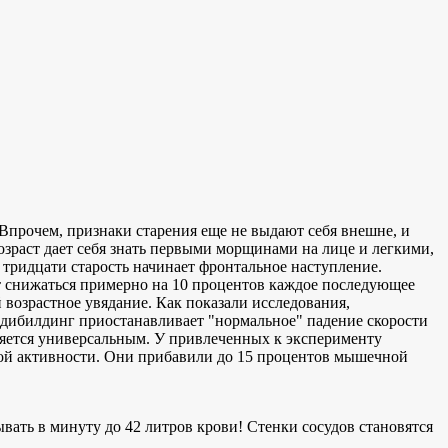
а. Впрочем, признаки старения еще не выдают себя внешне, и
озраст дает себя знать первыми морщинами на лице и легкими,
тридцати старость начинает фронтальное наступление.
дет снижаться примерно на 10 процентов каждое последующее
 возрастное увядание. Как показали исследования,
дибилдинг приостанавливает "нормальное" падение скорости
вляется универсальным. У привлеченных к эксперименту
нной активности. Они прибавили до 15 процентов мышечной
вать в минуту до 42 литров крови! Стенки сосудов становятся