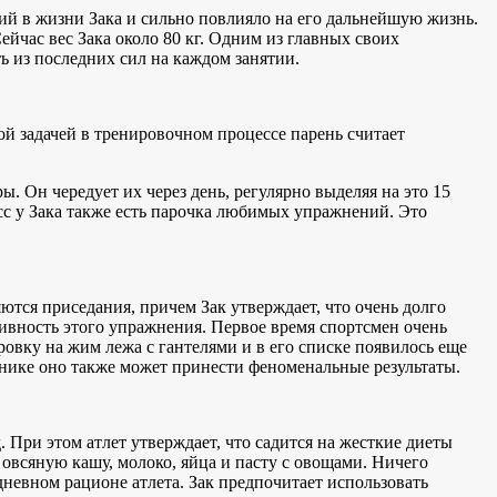
тий в жизни Зака и сильно повлияло на его дальнейшую жизнь.
ейчас вес Зака около 80 кг. Одним из главных своих
ть из последних сил на каждом занятии.
ной задачей в тренировочном процессе парень считает
. Он чередует их через день, регулярно выделяя на это 15
есс у Зака также есть парочка любимых упражнений. Это
тся приседания, причем Зак утверждает, что очень долго
тивность этого упражнения. Первое время спортсмен очень
ровку на жим лежа с гантелями и в его списке появилось еще
хнике оно также может принести феноменальные результаты.
 При этом атлет утверждает, что садится на жесткие диеты
 овсяную кашу, молоко, яйца и пасту с овощами. Ничего
 дневном рационе атлета. Зак предпочитает использовать