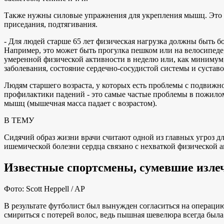
Также нужны силовые упражнения для укрепления мышц. Это м
приседания, подтягивания.
- Для людей старше 65 лет физическая нагрузка должны быть б
Например, это может быть прогулка пешком или на велосипеде
умеренной физической активности в неделю или, как минимум
заболевания, состояние сердечно-сосудистой системы и суставо
Людям старшего возраста, у которых есть проблемы с подвижн
профилактики падений - это самые частые проблемы в пожилом
мышц (мышечная масса падает с возрастом).
В ТЕМУ
Сидячий образ жизни врачи считают одной из главных угроз д
ишемической болезни сердца связано с нехваткой физической 
Известные спортсмены, сумевшие излеч
Фото: Scott Heppell / AP
В результате футболист был вынужден согласиться на операцию
смириться с потерей волос, ведь пышная шевелюра всегда была