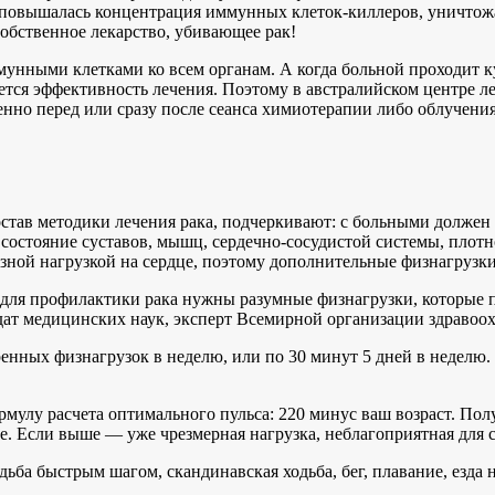
повышалась концентрация иммунных клеток-киллеров, уничтожаю
собственное лекарство, убивающее рак!
мунными клетками ко всем органам. А когда больной проходит к
ется эффективность лечения. Поэтому в австралийском центре л
нно перед или сразу после сеанса химиотерапии либо облучения
остав методики лечения рака, подчеркивают: с больными должен
остояние суставов, мышц, сердечно-сосудистой системы, плотнос
езной нагрузкой на сердце, поэтому дополнительные физнагруз
 для профилактики рака нужны разумные физнагрузки, которые по
дат медицинских наук, эксперт Всемирной организации здравоо
еренных физнагрузок в неделю, или по 30 минут 5 дней в неделю
мулу расчета оптимального пульса: 220 минус ваш возраст. Пол
е. Если выше — уже чрезмерная нагрузка, неблагоприятная для с
ьба быстрым шагом, скандинавская ходьба, бег, плавание, езда н