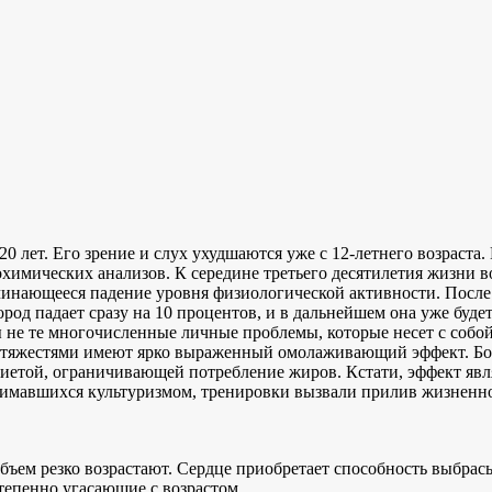
 20 лет. Его зрение и слух ухудшаются уже с 12-летнего возраст
химических анализов. К середине третьего десятилетия жизни в
инающееся падение уровня физиологической активности. После 
лород падает сразу на 10 процентов, и в дальнейшем она уже бу
ы не те многочисленные личные проблемы, которые несет с собой
с тяжестями имеют ярко выраженный омолаживающий эффект. Бо
с диетой, ограничивающей потребление жиров. Кстати, эффект я
 занимавшихся культуризмом, тренировки вызвали прилив жизне
ъем резко возрастают. Сердце приобретает способность выбрасы
епенно угасающие с возрастом.