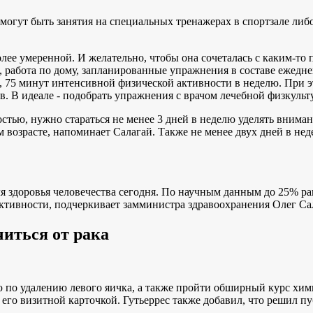
огут быть занятия на специальных тренажерах в спортзале либ
олее умеренной. И желательно, чтобы она сочеталась с каким-то
, работа по дому, запланированные упражнения в составе ежедн
, 75 минут интенсивной физической активности в неделю. При 
в. В идеале - подобрать упражнения с врачом лечебной физкульт
остью, нужно стараться не менее 3 дней в неделю уделять вним
 возрасте, напоминает Салагай. Также не менее двух дней в не
ля здоровья человечества сегодня. По научным данным до 25% р
активности, подчеркивает замминистра здравоохранения Олег Са
иться от рака
 по удалению левого яичка, а также пройти обширный курс хими
 его визитной карточкой. Гутьеррес также добавил, что решил п