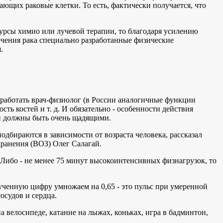
щих раковые клетки. То есть, фактически получается, что
урсы химио или лучевой терапии, то благодаря усилению
ечения рака специально разработанные физические
.
 работать врач-физиолог (в России аналогичные функции
ть костей и т. д. И обязательно - особенности действия
ки должны быть очень щадящими.
дбираются в зависимости от возраста человека, рассказал
хранения (ВОЗ) Олег Салагай.
. Либо - не менее 75 минут высокоинтенсивных физнагрузок, то
ученную цифру умножаем на 0,65 - это пульс при умеренной
осудов и сердца.
а велосипеде, катание на лыжах, коньках, игра в бадминтон,