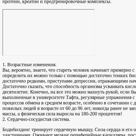
протеин, креатин и предтренировочные комплексы.
1. Возрастные изменения.
Вы, вероятно, знаете, что стареть человек начинает примерно с
определить их можно только с помощью достаточно тонких био
достаточно редкими, приступами депрессии, отражающими нач
Достаточно сказать, что способность организма усваивать кис
десятилетие. Конечно, на все это можно махнуть рукой, если б
выполненные в университете Тафта, регулярные упражнения 
процессов обмена в среднем возрасте, особенно в сочетании 
пожилых людей в возрасте от 60 до 96 лет, никогда ранее не
массы, а физическая сила выросла на 180-200 процентов!
2. Сердечно-сосудистая система.
Бодибилдинг тренирует сердечную мышцу. Сила сердца и его об
эластичными. Оживают мелкие периферийные капилляры, пост