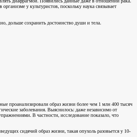
лять диафрагмой. Появились данные даже в отношении рака.
рганизме у культуристов, поскольку наука связывает
но, дольше сохранить достоинство души и тела.
ые проанализировали образ жизни более чем 1 млн 400 тысяч
гические заболевания. Выяснилось: даже независимо от
упражнениями. В частности, исследование показало, что
 ведущих сидячий образ жизни, такая опухоль разовьется у 10-