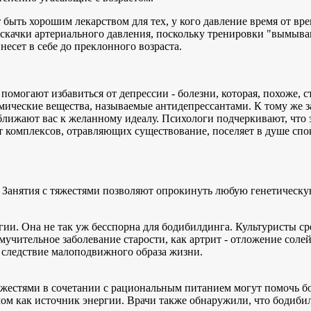
 быть хорошим лекарством для тех, у кого давление время от в
 скачки артериального давления, поскольку тренировки "вымыва
несет в себе до преклонного возраста.
помогают избавиться от депрессии - болезни, которая, похоже,
имические вещества, называемые антидепрессантами. К тому же 
ижают вас к желанному идеалу. Психологи подчеркивают, что э
т комплексов, отравляющих существование, поселяет в душе спок
й. Занятия с тяжестями позволяют опрокинуть любую генетическ
гии. Она не так уж бесспорна для бодибилдинга. Культуристы с
мучительное заболевание старости, как артрит - отложение соле
, следствие малоподвижного образа жизни.
тяжестями в сочетании с рациональным питанием могут помочь 
измом как источник энергии. Врачи также обнаружили, что боди