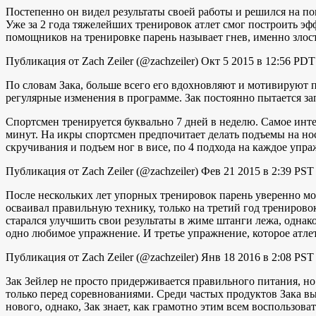
Постепенно он видел результаты своей работы и решился на по
Уже за 2 года тяжелейших тренировок атлет смог построить эфф
помощников на тренировке парень называет гнев, именно злость
Публикация от Zach Zeiler (@zachzeiler) Окт 5 2015 в 12:56 PDT
По словам Зака, больше всего его вдохновляют и мотивируют по
регулярные изменения в программе. Зак постоянно пытается зап
Спортсмен тренируется буквально 7 дней в неделю. Самое интер
минут. На икры спортсмен предпочитает делать подъемы на нос
скручивания и подъем ног в висе, по 4 подхода на каждое упра
Публикация от Zach Zeiler (@zachzeiler) Фев 21 2015 в 2:39 PST
После нескольких лет упорных тренировок парень уверенно мо
осваивал правильную технику, только на третий год тренирово
старался улучшить свои результаты в жиме штанги лежа, однак
одно любимое упражнение. И третье упражнение, которое атлет
Публикация от Zach Zeiler (@zachzeiler) Янв 18 2016 в 2:08 PST
Зак Зейлер не просто придерживается правильного питания, но 
только перед соревнованиями. Среди частых продуктов Зака вы 
нового, однако, Зак знает, как грамотно этим всем воспользов