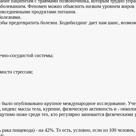
ие пациентам с травмами позвоночника, которым трудно управ
олеванием. Феномен можно объяснить низким уровнем жиров в о
овседневными продуктами питания.
болезнями.
тобы предотвратить болезни. Бодибилдинг дает нам шанс, возмож
ечно-сосудистой системы;
ости стрессам;
 было опубликовано крупное международное исследование. Учен
индекс массы тела, курение, физическую активность и - онколо
ощутимо ниже среди тех, кто регулярно занимается физическими 
ака пищевода) - на 42%. То есть, условно, если из 100 человек,
6;