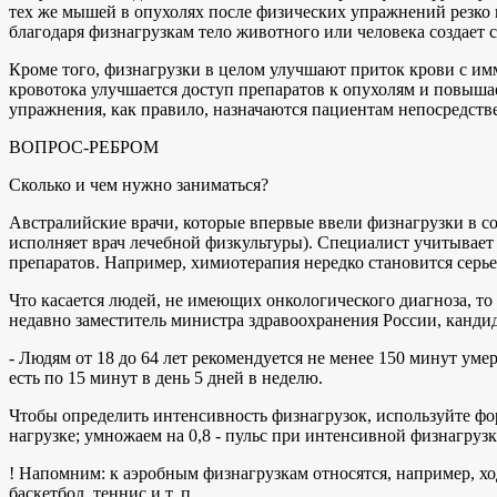
тех же мышей в опухолях после физических упражнений резко 
благодаря физнагрузкам тело животного или человека создает 
Кроме того, физнагрузки в целом улучшают приток крови с им
кровотока улучшается доступ препаратов к опухолям и повыша
упражнения, как правило, назначаются пациентам непосредстве
ВОПРОС-РЕБРОМ
Сколько и чем нужно заниматься?
Австралийские врачи, которые впервые ввели физнагрузки в с
исполняет врач лечебной физкультуры). Специалист учитывает с
препаратов. Например, химиотерапия нередко становится серь
Что касается людей, не имеющих онкологического диагноза, то
недавно заместитель министра здравоохранения России, канди
- Людям от 18 до 64 лет рекомендуется не менее 150 минут ум
есть по 15 минут в день 5 дней в неделю.
Чтобы определить интенсивность физнагрузок, используйте фор
нагрузке; умножаем на 0,8 - пульс при интенсивной физнагрузк
! Напомним: к аэробным физнагрузкам относятся, например, ход
баскетбол, теннис и т. п.