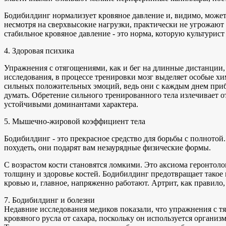
Бодибилдинг нормализует кровяное давление и, видимо, может
несмотря на сверхвысокие нагрузки, практически не угрожают
стабильное кровяное давление - это норма, которую культурист 
4. Здоровая психика
Упражнения с отягощениями, как и бег на длинные дистанции, 
исследования, в процессе тренировки мозг выделяет особые х
сильных положительных эмоций, ведь они с каждым днем прибл
думать. Обретение сильного тренированного тела излечивает о
устойчивыми доминантами характера.
5. Мышечно-жировой коэффициент тела
Бодибилдинг - это прекрасное средство для борьбы с полното
похудеть, они подарят вам незаурядные физические формы.
С возрастом кости становятся ломкими. Это аксиома геронтоло
толщину и здоровье костей. Бодибилдинг предотвращает такое 
кровью и, главное, напряженно работают. Артрит, как правило
7. Бодибилдинг и болезни
Недавние исследования медиков показали, что упражнения с 
кровяного русла от сахара, поскольку он используется орган