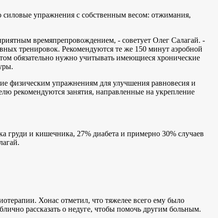
о силовые упражнения с собственным весом: отжимания,
 приятным времяпрепровождением, - советует Олег Салагай. -
евных тренировок. Рекомендуются те же 150 минут аэробной
этом обязательно нужно учитывать имеющиеся хронические
уры.
ание физическим упражнениям для улучшения равновесия и
делю рекомендуются занятия, направленные на укрепление
ака груди и кишечника, 27% диабета и примерно 30% случаев
лагай.
отерапии. Хонас отметил, что тяжелее всего ему было
ублично рассказать о недуге, чтобы помочь другим больным.