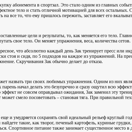
купку абонемента в спортзал. Это стало одним из главных собы
ектное тело и стать отличной мотивацией для всех остальных. С
 на все то, что ему пришлось пережить, заставляет его вкалыва
ставленные цели и результаты, то, как меняется его тело. Глав
утать свое тело. Он меняет упражнения, веса, количества сетов.
есное, что абсолютно каждый день Зак тренирует пресс или икры
ки стоя и сидя, по 5 подходов на каждое из упражнений. На пр
жнение. Скручивания Зак обычно делает до отказа.
жет назвать три своих любимых упражнения. Одним из них являю
к парень начал делать это безупречно и сразу ощутил всю эффек
о эффект не совсем оправдывал ожидания, Зак заменил эту трени
 может смело посоветовать – становая тяга. При правильной те
еще и умудряется сохранять свой идеальный рельеф круглый год.
найдете такие, как творог, печеный картофель, куриные грудки,
аться. Спортивное питание также занимает существенное место в