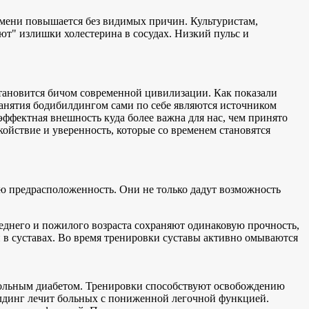
ремени повышается без видимых причин. Культуристам,
ют" излишки холестерина в сосудах. Низкий пульс и
 становится бичом современной цивилизации. Как показали
занятия бодибилдингом сами по себе являются источником
ффектная внешность куда более важна для нас, чем принято
ойствие и уверенность, которые со временем становятся
ую предрасположенность. Они не только дадут возможность
реднего и пожилого возраста сохраняют одинаковую прочность,
й в суставах. Во время тренировки суставы активно омываются
больным диабетом. Тренировки способствуют освобождению
билдинг лечит больных с пониженной легочной функцией.