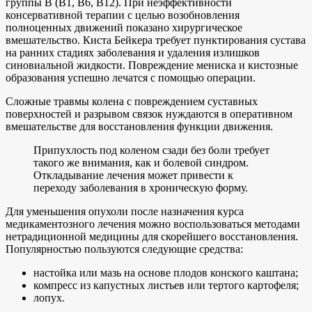
группы В (В1, В6, В12). При неэффективности
консервативной терапии с целью возобновления
полноценных движений показано хирургическое
вмешательство. Киста Бейкера требует пунктирования сустава
на ранних стадиях заболевания и удаления излишков
синовиальной жидкости. Повреждение мениска и кистозные
образования успешно лечатся с помощью операции.
Сложные травмы колена с повреждением суставных
поверхностей и разрывом связок нуждаются в оперативном
вмешательстве для восстановления функции движения.
Припухлость под коленом сзади без боли требует
такого же внимания, как и болевой синдром.
Откладывание лечения может привести к
переходу заболевания в хроническую форму.
Для уменьшения опухоли после назначения курса
медикаментозного лечения можно воспользоваться методами
нетрадиционной медицины для скорейшего восстановления.
Популярностью пользуются следующие средства:
настойка или мазь на основе плодов конского каштана;
компресс из капустных листьев или тертого картофеля;
лопух.