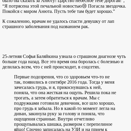
было бы сказать за Анюту! Царство небесное тебе дорогая!”,
“Я потрясена этой печальной новостью😢 Погасла звездочка.
Покойся с миром Анюта. Пусть тебе там будет хорошо.”
К сожалению, врачам не удалось спасти девушку от лап
страшного заболевания под названием рак.
25-летняя Софья Баляйкина узнала о страшном диагнозе чуть
больше года назад. Все это время она боролась с болезнью и
делилась всем, что с ней происходит, в соцсетях.
Первые подозрения, что со здоровьем что-то не
так, появились в сентябре 2016 года. Тогда у меня
зачесалась грудь, и я, прикоснувшись к ней,
поняла, что она жесткая на ощупь. Решила пока не
трогать, а затем обратиться к врачам. Мы с
подружками готовили девичник, все шло хорошо,
про грудь я забыла. Но в какой-то момент легла на
диван, закинула руку за голову и поняла, что
ощущения странные. Внутри отчетливо
прощупывалась шишка, размером с перепелиное
яйцо! Срочно записалась на УЗИ и на прием к