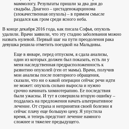
маммологу. Результаты пришли за два дня до
свадьбы. Диагноз – цистаденокарцинома
(злокачественная опухоль) – в прямом смысле
раздался как гром среди ясного неба.
В конце декабря 2016 года, как писала Софья, опухоль
удалили. Врачи заявили, что эту стадию заболевания можно
назвать нулевой. Первый шаг на пути преодоления рака
девушка решила отметить поездкой на Мальдивы.
Еще в январе, перед отпуском, я сдала анализы,
один из которых должен был показать, есть ли у
меня наследственная предрасположенность к
развитию опухолей (ген от мамы). Врачи, получив
мои анализы после повторного обращения,
сказали, что ни о какой операции сейчас речи идти
не может: опухоль сильно выросла и нужно
срочно начинать химиотерапию. Ее последствия
были ужасны. И тут я совершила вторую ошибку –
поддалась на предложения начать альтернативное
лечение. От страха и непринятия своей болезни я
сейчас плачу еще большую цену. Я упустила
время, и теперь предстоит лечение намного
сложнее и тяжелее предыдущего.