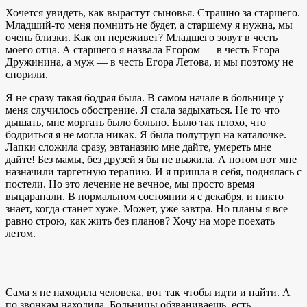
Хочется увидеть, как вырастут сыновья. Страшно за старшего.
Младший-то меня помнить не будет, а старшему я нужна, мы
очень близки. Как он переживет? Младшего зовут в честь
моего отца. А старшего я назвала Егором — в честь Егора
Дружинина, а муж — в честь Егора Летова, и мы поэтому не
спорили.
Я не сразу такая бодрая была. В самом начале в больнице у
меня случилось обострение. Я стала задыхаться. Не то что
дышать, мне моргать было больно. Было так плохо, что
бодриться я не могла никак. Я была полутруп на каталочке.
Лапки сложила сразу, эвтаназию мне дайте, умереть мне
дайте! Без мамы, без друзей я бы не выжила. А потом вот мне
назначили таргетную терапию. И я пришла в себя, поднялась с
постели. Но это лечение не вечное, мы просто время
выцарапали. В нормальном состоянии я с декабря, и никто
знает, когда станет хуже. Может, уже завтра. Но планы я все
равно строю, как жить без планов? Хочу на море поехать
летом.
Сама я не находила человека, вот так чтобы идти и найти. А
по звонкам находила. Больницы обзваниваешь, есть