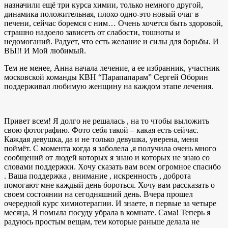
назначили ещё три курса химии, только немного другой,
динамика положительная, плохо одно-это новый очаг в
печени, сейчас боремся с ним… Очень хочется быть здоровой,
страшно надоело зависеть от слабости, тошноты и
недомоганий. Радует, что есть желание и силы для борьбы. И
ВЫ!! И Мой любимый.
Тем не менее, Анна начала лечение, а ее избранник, участник
московской команды КВН “Парапапарам” Сергей Оборин
поддерживал любимую женщину на каждом этапе лечения.
Привет всем! Я долго не решалась , на то чтобы выложить
свою фотографию. Фото себя такой – какая есть сейчас.
Каждая девушка, да и не только девушка, уверена, меня
поймёт. С момента когда я заболела ,я получила очень много
сообщений от людей которых я знаю и которых не знаю со
словами поддержки. Хочу сказать вам всем огромное спасибо
. Ваша поддержка , внимание , искренность , доброта
помогают мне каждый день бороться. Хочу вам рассказать о
своем состоянии на сегодняшний день. Вчера прошел
очередной курс химиотерапии. И знаете, в первые за четыре
месяца, Я помыла посуду убрала в комнате. Сама! Теперь я
радуюсь простым вещам, тем которые раньше делала не