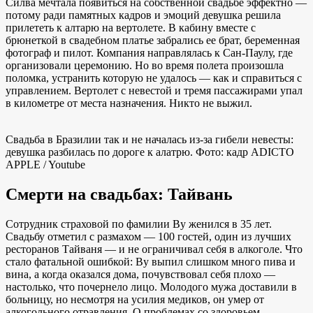
Силва мечтала появиться на собственной свадьбе эффектно —
потому ради памятных кадров и эмоций девушка решила
прилететь к алтарю на вертолете. В кабину вместе с
брюнеткой в свадебном платье забрались ее брат, беременная
фотограф и пилот. Компания направлялась к Сан-Паулу, где
организовали церемонию. Но во время полета произошла
поломка, устранить которую не удалось — как и справиться с
управлением. Вертолет с невестой и тремя пассажирами упал
в километре от места назначения. Никто не выжил.
Свадьба в Бразилии так и не началась из-за гибели невесты:
девушка разбилась по дороге к алатрю. Фото: кадр ADICTO
APPLE / Youtube
Смерти на свадьбах: Тайвань
Сотрудник страховой по фамилии Ву женился в 35 лет.
Свадьбу отметил с размахом — 100 гостей, один из лучших
ресторанов Тайваня — и не ограничивал себя в алкоголе. Что
стало фатальной ошибкой: Ву выпил слишком много пива и
вина, а когда оказался дома, почувствовал себя плохо —
настолько, что почернело лицо. Молодого мужа доставили в
больницу, но несмотря на усилия медиков, он умер от
алкогольного отравления. О проблемах со здоровьем