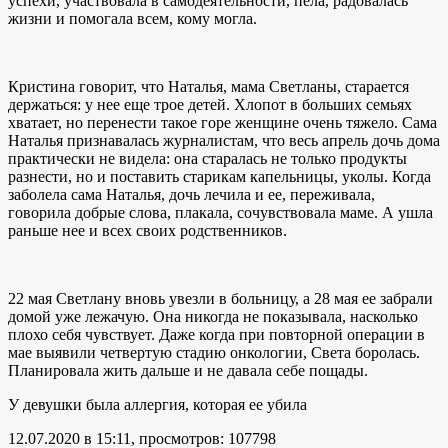
успехи, участвовала в самодеятельности, пела, радовалась
жизни и помогала всем, кому могла.
Кристина говорит, что Наталья, мама Светланы, старается
держаться: у нее еще трое детей. Хлопот в больших семьях
хватает, но перенести такое горе женщине очень тяжело. Сама
Наталья признавалась журналистам, что весь апрель дочь дома
практически не видела: она старалась не только продукты
разнести, но и поставить старикам капельницы, уколы. Когда
заболела сама Наталья, дочь лечила и ее, переживала,
говорила добрые слова, плакала, сочувствовала маме. А ушла
раньше нее и всех своих родственников.
22 мая Светлану вновь увезли в больницу, а 28 мая ее забрали
домой уже лежачую. Она никогда не показывала, насколько
плохо себя чувствует. Даже когда при повторной операции в
мае выявили четвертую стадию онкологии, Света боролась.
Планировала жить дальше и не давала себе пощады.
У девушки была аллергия, которая ее убила
12.07.2020 в 15:11, просмотров: 107798