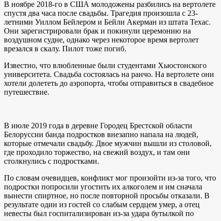
В ноябре 2018-го в США молодожены разбились на вертолете
спустя два часа после свадьбы. Трагедия произошла с 23-
летними Уиллом Бейлером и Бейли Акерман из штата Техас.
Они зарегистрировали брак и покинули церемонию на
воздушном судне, однако через некоторое время вертолет
врезался в скалу. Пилот тоже погиб.
Известно, что влюбленные были студентами Хьюстонского
университета. Свадьба состоялась на ранчо. На вертолете они
хотели долететь до аэропорта, чтобы отправиться в свадебное
путешествие.
В июле 2019 года в деревне Городец Брестской области
Белоруссии банда подростков внезапно напала на людей,
которые отмечали свадьбу. Двое мужчин вышли из столовой,
где проходило торжество, на свежий воздух, и там они
столкнулись с подростками.
По словам очевидцев, конфликт мог произойти из-за того, что
подростки попросили угостить их алкоголем и им сначала
вынести спиртное, но после повторной просьбы отказали. В
результате один из гостей со слабым сердцем умер, а отец
невесты был госпитализирован из-за удара бутылкой по