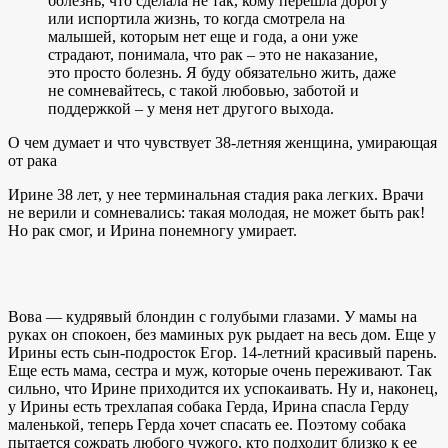
болезнь, что сделала не так, кому перешла дорогу
или испортила жизнь, то когда смотрела на
малышей, которым нет еще и года, а они уже
страдают, понимала, что рак – это не наказание,
это просто болезнь. Я буду обязательно жить, даже
не сомневайтесь, с такой любовью, заботой и
поддержкой – у меня нет другого выхода.
О чем думает и что чувствует 38-летняя женщина, умирающая
от рака
Ирине 38 лет, у нее терминальная стадия рака легких. Врачи
не верили и сомневались: такая молодая, не может быть рак!
Но рак смог, и Ирина понемногу умирает.
Вова — кудрявый блондин с голубыми глазами. У мамы на
руках он спокоен, без маминых рук рыдает на весь дом. Еще у
Ирины есть сын-подросток Егор. 14-летний красивый парень.
Еще есть мама, сестра и муж, которые очень переживают. Так
сильно, что Ирине приходится их успокаивать. Ну и, наконец,
у Ирины есть трехлапая собака Герда, Ирина спасла Герду
маленькой, теперь Герда хочет спасать ее. Поэтому собака
пытается сожрать любого чужого, кто подходит близко к ее