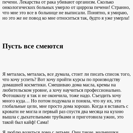
печени. Лекарства от рака убивают организм. Сколько
онкологических больных умерло от цирроза печени! Странно,
что мне это все в больнице не выписали. Понятно, я умираю,
но это же не повод ко мне относиться так, будто я уже умерла!
Пусть все смеются
Я металась, металась, все думала, стоит ли писать список того,
что хочу успеть? Вот хочу пройти курсы по производству
домашней косметики. Смешиваю дома масла, кремы на
любительском уровне, а хочу научиться профессионально.
Фотошколу я так и не окончила, тоже надо. Съездить хочу
много куда… Но потом подумала и поняла, что ну их, эти
глобальные цели, мне просто дома хорошо. Когда я вставать с
кровати не могла и первый раз спустя два месяца на кухню
вышла с дыхательными трубками и приготовила ужин, это
такой был кайф! Сама!
Я люблю возиться дома с детьми. Они такие, мальчишки,