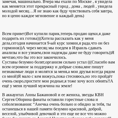
замечая, машинально. Вчера мы ехали по Москве , я увидела
как меняется этот прекрасный город , дома , людей , увидела
молодой месяц…Я не знаю как буду чувствовать себя завтра,
но я ценю каждое мгновение и каждый день)
Всем привет)Вот купили парик,теперь продаю щеки,я даже
подарить их готова)))Хотела рассказать как у меня
дела,сегодня начинается 9-ый курс химии,я рада,что он без
гормонов))А через месяц мы поедем в Израиль сдавать
анализы и все узнаем,свои надежды даже не буду говорить))Я
мечтаю,что бы это все закончилось.
Суставы безумно болят,организм сильно устал (((Спасибо вам
всем огромное за поддержку и добрые слова,мне пишут
незнакомые люди и молятся за меня,а мои друзья всегда рядом
со мной)Я мало с кем вижусь,пока стесняюсь,но это пройдёт
очень скоро,простите мои родные,я тоже хочу всех обнять!!А
ещё у меня лучший мужчина на земле!
В аккаунтах Анны Бажановой и ее жениха, звезды КВН
Сергея Оборина фанаты оставили горестные слова и
соболезнования: “Анечка очень больно и обидно за тебя, ты
останешься в нашей памяти безумно красивой, доброй,
веселой, улыбчивой девочкой и это еще не все что можно