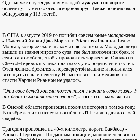
Однако уже спустя два дня молодой муж умер по дороге в
больницу – у него оказался коронавирус. Также болезнь была
обнаружена у 113 гостей.
В США в августе 2019-го погибли совсем юные молодожены
- 19-летний Харли Джо Морган и 20-летняя Рианнон Будро
Морган, которые были знакомы еще со школы. Молодые люди
вышли из здания мирового суда, где был заключен их брак, и
сели в автомобиль, чтобы продолжить торжество. Однако их
Chevrolet врезался в пикап на глазах у их родителей и гостей.
Отец жениха бросился к перевернутой машине и попытался
вытащить сына и невестку. На место вызвали медиков, но
спасти Харли и Рианнон не удалось.
"Эти двое детей хотели пожениться и начать свою жизнь. У
них двоих было так много планов",
- рассказала мама жениха.
В Омской области произошла похожая история в том же году.
В ноябре жених и невеста погибли в ДТП за два дня до своей
свадьбы.
Трагедия произошла на 40-м километре дороги Бакбасар -
Азово - Шербакуль. По данным полиции, молодой человек за