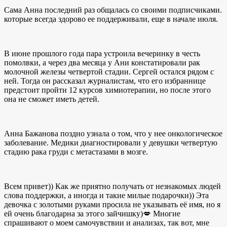
Сама Анна последний раз общалась со своими подписчиками.
которые всегда здорово ее поддерживали, еще в начале июля.
В июне прошлого года пара устроила вечеринку в честь
помолвки, а через два месяца у Ани констатировали рак
молочной железы четвертой стадии. Сергей остался рядом с
ней. Тогда он рассказал журналистам, что его избраннице
предстоит пройти 12 курсов химиотерапии, но после этого
она не сможет иметь детей.
Анна Бажанова поздно узнала о том, что у нее онкологическое
заболевание. Медики диагностировали у девушки четвертую
стадию рака груди с метастазами в мозге.
Всем привет)) Как же приятно получать от незнакомых людей
слова поддержки, а иногда и такие милые подарочки)) Эта
девочка с золотыми руками просила не указывать её имя, но я
ей очень благодарна за этого зайчишку)💋 Многие
спрашивают о моем самочувствии и анализах, так вот, мне