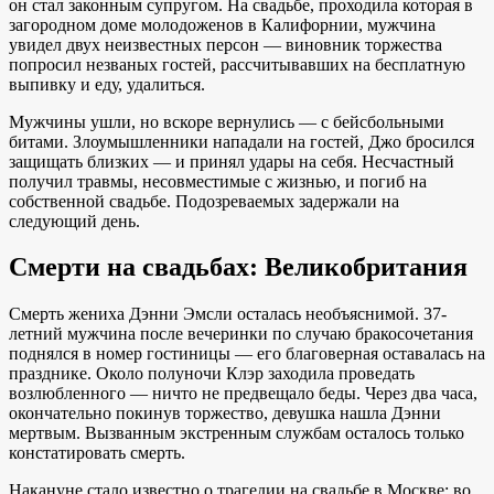
он стал законным супругом. На свадьбе, проходила которая в
загородном доме молодоженов в Калифорнии, мужчина
увидел двух неизвестных персон — виновник торжества
попросил незваных гостей, рассчитывавших на бесплатную
выпивку и еду, удалиться.
Мужчины ушли, но вскоре вернулись — с бейсбольными
битами. Злоумышленники нападали на гостей, Джо бросился
защищать близких — и принял удары на себя. Несчастный
получил травмы, несовместимые с жизнью, и погиб на
собственной свадьбе. Подозреваемых задержали на
следующий день.
Смерти на свадьбах: Великобритания
Смерть жениха Дэнни Эмсли осталась необъяснимой. 37-
летний мужчина после вечеринки по случаю бракосочетания
поднялся в номер гостиницы — его благоверная оставалась на
празднике. Около полуночи Клэр заходила проведать
возлюбленного — ничто не предвещало беды. Через два часа,
окончательно покинув торжество, девушка нашла Дэнни
мертвым. Вызванным экстренным службам осталось только
констатировать смерть.
Накануне стало известно о трагедии на свадьбе в Москве: во