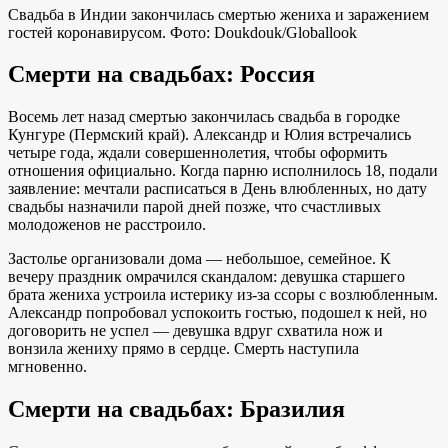
Свадьба в Индии закончилась смертью жениха и заражением
гостей коронавирусом. Фото: Doukdouk/Globallook
Смерти на свадьбах: Россия
Восемь лет назад смертью закончилась свадьба в городке
Кунгуре (Пермский край). Александр и Юлия встречались
четыре года, ждали совершеннолетия, чтобы оформить
отношения официально. Когда парню исполнилось 18, подали
заявление: мечтали расписаться в День влюбленных, но дату
свадьбы назначили парой дней позже, что счастливых
молодоженов не расстроило.
Застолье организовали дома — небольшое, семейное. К
вечеру праздник омрачился скандалом: девушка старшего
брата жениха устроила истерику из-за ссоры с возлюбленным.
Александр попробовал успокоить гостью, подошел к ней, но
договорить не успел — девушка вдруг схватила нож и
вонзила жениху прямо в сердце. Смерть наступила
мгновенно.
Смерти на свадьбах: Бразилия