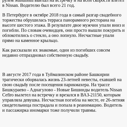
рулем Mitsubishi выехал на встречку и на всей скорости влетел
в Nissan. Водителю был всего 21 год.
В Петербурге в октябре 2018 года в самый разгар свадебного
торжества обрушилась терраса панорамного ресторана на
высоте шестого этажа. В результате двое мужчин упали вниз и
погибли. По словам очевидцев, они просто вышли покурить и
облокотились о стекло, а оно лопнуло. Несчастные упали
прямо на каменное крыльцо.
Как рассказали их знакомые, один из погибших совсем
недавно отпраздновал собственную свадьбу.
В августе 2017 года в Туймазинском районе Башкирии
трагически оборвалась жизнь 23-летней невесты, ехавшей на
свою свадьбу после посещения парикмахера. На трассе
Бишкураево - Аднагулово - Новые Бишинды водитель Nissan
Cefiro вылетел на встречку и врезался в ВАЗ-21150, которым
управляла девушка. Несчастная погибла на месте, ее 26-летняя
свидетельница пострадала и попала в реанимацию. Водитель
и пассажирка иномарки тоже получили травмы.