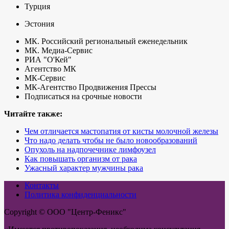
Турция
Эстония
МК. Российский региональный еженедельник
МК. Медиа-Сервис
РИА "O'Кей"
Агентство МК
МК-Сервис
МК-Агентство Продвижения Прессы
Подписаться на срочные новости
Читайте также:
Чем отличается мастопатия от кисты молочной железы
Что надо делать чтобы не было новообразований
Опухоль на надпочечнике лимфоузел
Как повышать организм от рака
Ужасный характер мужчины рака
Контакты
Политика конфиденциальности
Copyright © ООО "Центр-Феникс"