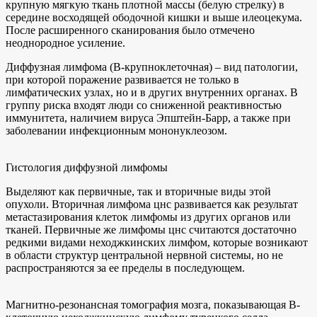
крупную мягкую ткань плотной массы (белую стрелку) в
середине восходящей ободочной кишки и выше илеоцекума.
После расширенного сканирования было отмечено
неоднородное усиление.
Диффузная лимфома (В-крупноклеточная) – вид патологии,
при которой поражение развивается не только в
лимфатических узлах, но и в других внутренних органах. В
группу риска входят люди со сниженной реактивностью
иммунитета, наличием вируса Эпштейн-Барр, а также при
заболевании инфекционным мононуклеозом.
Гистология диффузной лимфомы
Выделяют как первичные, так и вторичные виды этой
опухоли. Вторичная лимфома цнс развивается как результат
метастазирования клеток лимфомы из других органов или
тканей. Первичные же лимфомы цнс считаются достаточно
редкими видами неходжкинских лимфом, которые возникают
в области структур центральной нервной системы, но не
распространяются за ее пределы в последующем.
Магнитно-резонансная томография мозга, показывающая В-