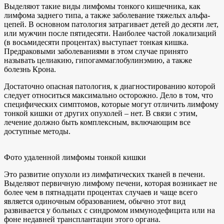
Выделяют такие виды лимфомы тонкого кишечника, как
лимфома заднего типа, а также заболевание тяжелых альфа-
цепей. В основном патология затрагивает детей до десяти лет,
или мужчин после пятидесяти. Наиболее частой локализаций
(в восьмидесяти процентах) выступает тонкая кишка.
Предраковыми заболеваниями в этом случае принято
называть целиакию, гипогаммаглобулинэмию, а также
болезнь Крона.
Достаточно опасная патология, к диагностированию которой
следует относиться максимально осторожно. Дело в том, что
специфических симптомов, которые могут отличить лимфому
тонкой кишки от других опухолей – нет. В связи с этим,
лечение должно быть комплексным, включающим все
доступные методы.
Фото удаленной лимфомы тонкой кишки
Это развитие опухоли из лимфатических тканей в печени.
Выделяют первичную лимфому печени, которая возникает не
более чем в пятнадцати процентах случаев и чаще всего
является одиночным образованием, обычно этот вид
развивается у больных с синдромом иммунодефицита или на
фоне недавней трансплантации этого органа.