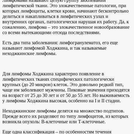
Лимфомами называют целую группу заболеваний
лимфатической ткани. Это злокачественные патологии, при
которых лимфоциты, клетки крови, начинают бесконтрольно
делиться и накапливаться в лимфатических узлах и
внутренних органах, патологически нарушая их работу. Да, к
сожалению, лимфома – это злокачественное новообразование
со всеми вытекающими отсюда последствиями.
Есть два типа заболевания: лимфогранулематоз, его еще
называют лимфомой Ходжкина, и так называемые
неходжкинские лимфомы.
Для лимфомы Ходжкина характерно появление в
лимфатических тканях специфических патологически
крупных (до 20 микрон) клеток. Это довольно редкий тип,
чаще им заболевают мужчины. Пиковые значения приходятся
на возраст от 25 до 30 лет и от 50 до 55 лет. Но выживаемость
у лимфомы Ходжкина высокая, особенно на I и II стадии.
Неходжкинские лимфомы делятся на множество подтипов.
Прежде всего их разделяют по типу лимфоцитов, из которых
возникла опухоль: В-клеточные или Т-клеточные.
Еще одна классификация – по особенностям течения