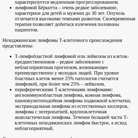
характеризуется медленным прогрессированием.
лимфомой Бёркитта – очень редкое заболевание,
характерное для детей и мужчин до 30 лет. Опухоль
отличается высокими темпами развития. Своевременная
терапия позволяет добиться излечения половины
пациентов.
Неходжкинские лимфомы Т-клеточного происхождения
представлены:
Т-лимфобластной лимфомой или лейкозом из клеток-
предшественников – редкое заболевание с
неблагоприятным прогнозом, возникающее
преимущественно у молодых людей. При уровне
бластных клеток менее 25% патология считается
лимфомой, при более чем 25% – лейкозом.
периферическими Т-клеточными лимфомами:
ангиоиммунобластная лимфома, кожная лимфома,
панникулитоподобная лимфома подкожной клетчатки,
экстранодальная лимфома из естественных киллеров,
лимфома с энтеропатией, крупноклеточная
анапластическая лимфома. Течение большей части Т-
клеточных неходжкинских лимфом быстрое, а исход
неблагоприятный.