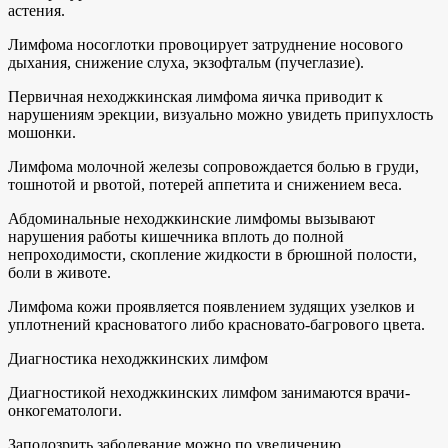
астения.
Лимфома носоглотки провоцирует затруднение носового
дыхания, снижение слуха, экзофтальм (пучеглазие).
Первичная неходжкинская лимфома яичка приводит к
нарушениям эрекции, визуально можно увидеть припухлость
мошонки.
Лимфома молочной железы сопровождается болью в груди,
тошнотой и рвотой, потерей аппетита и снижением веса.
Абдоминальные неходжкинские лимфомы вызывают
нарушения работы кишечника вплоть до полной
непроходимости, скопление жидкости в брюшной полости,
боли в животе.
Лимфома кожи проявляется появлением зудящих узелков и
уплотнений красноватого либо красновато-багрового цвета.
Диагностика неходжкинских лимфом
Диагностикой неходжкинских лимфом занимаются врачи-
онкогематологи.
Заподозрить заболевание можно по увеличению