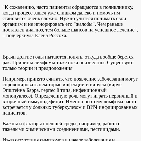
"К сожалению, часто пациенты обращаются в поликлинику,
когда процесс зашел уже слишком далеко и помочь им
становится очень сложно. Нужно учиться понимать свой
организм и не игнорировать его "жалобы". Чем раньше
поставлен диагноз, тем больше шансов на успешное лечение",
– подчеркнула Елена Россоха.
Врачи долгие годы пытаются понять, откуда вообще берется
рак. Причины лимфомы тоже пока неизвестны. Существуют
только теории и предположения.
Например, принято считать, что появление заболевания могут
спровоцировать некоторые инфекции и вирусы (вирус
Эпштейна-Барра, герпес 8 типа, инфекционный
мононуклеоз). Определенную роль могут играть первичный и
вторичный иммунодефицит. Именно поэтому лимфома часто
встречается у больных туберкулезом и ВИЧ-инфицированных
пациентов.
Важны и факторы внешней среды, например, работа с
тяжелыми химическими соединениями, пестицидами.
Из-за отсутствия симптомов в начале заболевания и