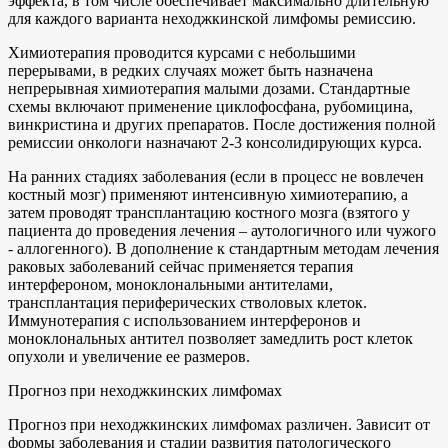
эффекта, в том числе обеспечивает максимально длительную
для каждого варианта неходжкинской лимфомы ремиссию.
Химиотерапия проводится курсами с небольшими
перерывами, в редких случаях может быть назначена
непрерывная химиотерапия малыми дозами. Стандартные
схемы включают применение циклофосфана, рубомицина,
винкристина и других препаратов. После достижения полной
ремиссии онкологи назначают 2-3 консолидирующих курса.
На ранних стадиях заболевания (если в процесс не вовлечен
костный мозг) применяют интенсивную химиотерапию, а
затем проводят трансплантацию костного мозга (взятого у
пациента до проведения лечения – аутологичного или чужого
- аллогенного). В дополнение к стандартным методам лечения
раковых заболеваний сейчас применяется терапия
интерфероном, моноклональными антителами,
трансплантация периферических стволовых клеток.
Иммунотерапия с использованием интерферонов и
моноклональных антител позволяет замедлить рост клеток
опухоли и увеличение ее размеров.
Прогноз при неходжкинских лимфомах
Прогноз при неходжкинских лимфомах различен. Зависит от
формы заболевания и стадии развития патологического