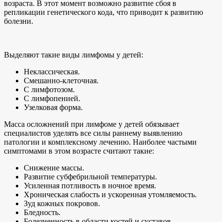
возраста. В этот момент возможно развитие сбоя в
репликации генетического кода, что приводит к развитию
болезни.
Выделяют такие виды лимфомы у детей:
Неклассическая.
Смешанно-клеточная.
С лимфотозом.
С лимфопенией.
Узелковая форма.
Масса осложнений при лимфоме у детей обязывает
специалистов уделять все силы раннему выявлению
патологии и комплексному лечению. Наиболее частыми
симптомами в этом возрасте считают такие:
Снижение массы.
Развитие субфебрильной температуры.
Усиленная потливость в ночное время.
Хроническая слабость и ускоренная утомляемость.
Зуд кожных покровов.
Бледность.
Болезненность в области костей и суставов.