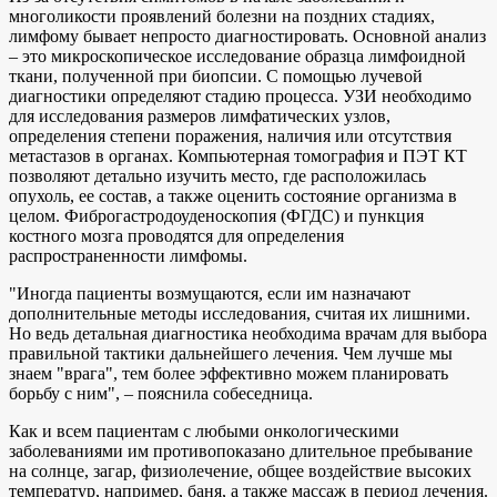
многоликости проявлений болезни на поздних стадиях,
лимфому бывает непросто диагностировать. Основной анализ
– это микроскопическое исследование образца лимфоидной
ткани, полученной при биопсии. С помощью лучевой
диагностики определяют стадию процесса. УЗИ необходимо
для исследования размеров лимфатических узлов,
определения степени поражения, наличия или отсутствия
метастазов в органах. Компьютерная томография и ПЭТ КТ
позволяют детально изучить место, где расположилась
опухоль, ее состав, а также оценить состояние организма в
целом. Фиброгастродоуденоскопия (ФГДС) и пункция
костного мозга проводятся для определения
распространенности лимфомы.
"Иногда пациенты возмущаются, если им назначают
дополнительные методы исследования, считая их лишними.
Но ведь детальная диагностика необходима врачам для выбора
правильной тактики дальнейшего лечения. Чем лучше мы
знаем "врага", тем более эффективно можем планировать
борьбу с ним", – пояснила собеседница.
Как и всем пациентам с любыми онкологическими
заболеваниями им противопоказано длительное пребывание
на солнце, загар, физиолечение, общее воздействие высоких
температур, например, баня, а также массаж в период лечения.