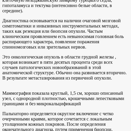
клеточную неходжкинскую лимфому турецкого седла,
гипоталамуса и тектума (интенсивно белые области, в
середине).
Диагностика основывается на наличии очаговой мозговой
симптоматики и инвазивных инструментальных методах,
таких как резекция или биопсия опухоли. Частым
клиническим проявлением есть невыносимая головная боль
распирающего характера, появление поражения
спинномозговых или зрительных нервов.
Это онкологическая опухоль в области грудной железы ,
которая возникает в пяти десятых процента среди всех
случаев патологических новообразований в этой
анатомической структуре. Обычно она развивается вторично.
В результате метастазирования из первичной опухоли.
Маммография показала круглый, 1,5 см, хорошо описанный
узел, с однородной плотностью, крошечными лепестковыми
границами и без микрокальцификаций
Пальпаторно определяется округлое включение с четко
очерченными краями, которое сочетается с локальным
утолщением кожных покровов. После определения
окончательного диагноза, путем применения биопсии,