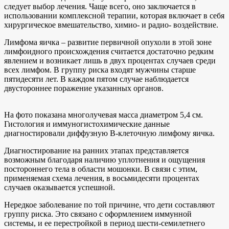
следует выбор лечения. Чаще всего, оно заключается в
использовании комплексной терапии, которая включает в себя
хирургическое вмешательство, химио- и радио- воздействие.
Лимфома яичка – развитие первичной опухоли в этой зоне
лимфоидного происхождения считается достаточно редким
явлением и возникает лишь в двух процентах случаев среди
всех лимфом. В группу риска входят мужчины старше
пятидесяти лет. В каждом пятом случае наблюдается
двустороннее поражение указанных органов.
На фото показана многолучевая масса диаметром 5,4 см.
Гистология и иммуногистохимические данные
диагностировали диффузную В-клеточную лимфому яичка.
Диагностирование на ранних этапах представляется
возможным благодаря наличию уплотнения и ощущения
постороннего тела в области мошонки. В связи с этим,
применяемая схема лечения, в восьмидесяти процентах
случаев оказывается успешной.
Нередкое заболевание по той причине, что дети составляют
группу риска. Это связано с оформлением иммунной
системы, и ее перестройкой в период шести-семилетнего