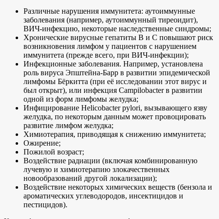
Различные нарушения иммунитета: аутоиммунные
заболевания (например, аутоиммунный тиреоидит),
ВИЧ-инфекцию, некоторые наследственные синдромы;
Хронические вирусные гепатиты B и C повышают риск
возникновения лимфом у пациентов с нарушением
иммунитета (прежде всего, при ВИЧ-инфекции);
Инфекционные заболевания. Например, установлена
роль вируса Эпштейна-Барр в развитии эпидемической
лимфомы Бёркитта (при её исследовании этот вирус и
был открыт), или инфекция Campilobacter в развитии
одной из форм лимфомы желудка;
Инфицирование Helicobacter pylori, вызывающего язву
желудка, по некоторым данным может провоцировать
развитие лимфом желудка;
Химиотерапия, приводящая к снижению иммунитета;
Ожирение;
Пожилой возраст;
Воздействие радиации (включая комбинированную
лучевую и химиотерапию злокачественных
новообразований другой локализации);
Воздействие некоторых химических веществ (бензола и
ароматических углеводородов, инсектицидов и
пестицидов).