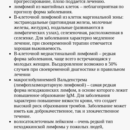
прогрессирование, плохо поддается лечению.
лимфомой из мантийных клеток – неблагоприятная по
прогнозу форма заболевания.
В-клеточной лимфомой из клеток маргинальной зоны:
экстранодальные (щитовидная железа, молочные
железы, желудок), нодальные (развиваются в
лимфатических узлах), селезеночная, расположенная в
селезенке. Для заболевания характерно медленное
лечение, при своевременной терапии отмечается
хорошая выживаемость.
В-клеточной медиастинальной лимфомой – редкая
форма заболевания, чаще всего встречающаяся у
молодых женщин. Выздоровление возможно в 50%
случаев при своевременной диагностике и правильном
лечении
макроглобулинемией Вальденстрема
(лимфоплазмоцитарную лимфомой) – самая редкая
форма неходжкинских лимфом, в основе которого лежит
повышенное образование IgМ. Для заболевания
характерно повышение вязкости крови, что создает
высокий риск образования тромбов. Заболевание может
иметь как доброкачественное, так и злокачественное
течение.
волосатоклеточным лейкозом – очень редкий тип
неходжкинской лимфомы у пожилых людей,