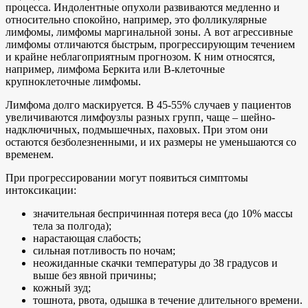
процесса. Индолентные опухоли развиваются медленно и
относительно спокойно, например, это фолликулярные
лимфомы, лимфомы маргинальной зоны. А вот агрессивные
лимфомы отличаются быстрым, прогрессирующим течением
и крайне неблагоприятным прогнозом. К ним относятся,
например, лимфома Беркита или В-клеточные
крупноклеточные лимфомы.
Лимфома долго маскируется. В 45-55% случаев у пациентов
увеличиваются лимфоузлы разных групп, чаще – шейно-
надключичных, подмышечных, паховых. При этом они
остаются безболезненными, и их размеры не уменьшаются со
временем.
При прогрессировании могут появиться симптомы
интоксикации:
значительная беспричинная потеря веса (до 10% массы
тела за полгода);
нарастающая слабость;
сильная потливость по ночам;
неожиданные скачки температуры до 38 градусов и
выше без явной причины;
кожный зуд;
тошнота, рвота, одышка в течение длительного времени.