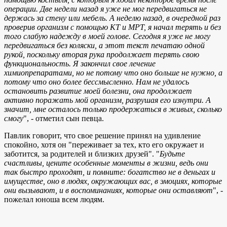
операции. Две недели назад я уже не мог передвигаться не
держась за стену или мебель. А неделю назад, в очередной раз
проверив организм с помощью КТ и МРТ, я начал терять и без
того слабую надежду в моей голове. Сегодня я уже не могу
передвигаться без коляски, а этот текст печатаю одной
рукой, поскольку вторая рука продолжает терять свою
функциональность. Я закончил свое лечение
химиопрепаратами, но не потому что оно больше не нужно, а
потому что оно более бессмысленно. Нам не удалось
остановить развитие моей болезни, она продолжает
активно поражать мой организм, разрушая его изнутри. А
значит, мне осталось только продержаться в живых, сколько
смогу
", - отметил сын певца.
Павлик говорит, что свое решение принял на удивление
спокойно, хотя он "переживает за тех, кто его окружает и
заботится, за родителей и близких друзей". "
Будьте
счастливы, цените особенные моменты в жизни, ведь они
так быстро проходят, и помните: богатство не в деньгах и
имуществе, оно в людях, окружающих вас, в эмоциях, которые
они вызывают, и в воспоминаниях, которые они оставляют
", -
пожелал юноша всем людям.