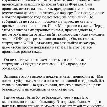
происходить незадолго до ареста Сергея Фургала. Они
приятели, вместе начинали как предприниматели, потом
вместе стали делать политическую карьеру. Его посадили еще
в ноябре прошлого года по все тому же обвинению. Но
губернатора не трогали, поскольку, видимо, не хватало
прямых показаний на него. И вот Мистрюков их дал… Перед
этим он писала ему странные письма, просил адвоката, а
потом отказывался от защиты (и так много раз). Жена умоляла
членов ОНК проверить – жив ли вообще. Он, по словам
сотрудников ФСИН, отказался два раза выйти из камеры,
даже чтобы просто показаться на глаза. На этот раз все
произошло ровно также.
- Он не хочет, мы не можем тащить его силой, -заявил
сотрудник. - Общение с членами ОНК - право, а не
обязанность.
- Запищите это на видео и покажите нам, - попросила я. - Мы
должны убедиться, что это он и что он живой и здоровый, без
травм и ранений. На днях писали, что его вывозили в целях
безопасности на конспиративную квартиру.
- Где же может быть более безопасно, чем у нас? Его
вывозили, но только в больницу. Это дважды было. А видео
показать прямо сейчас не можем, у нас нет такой технической