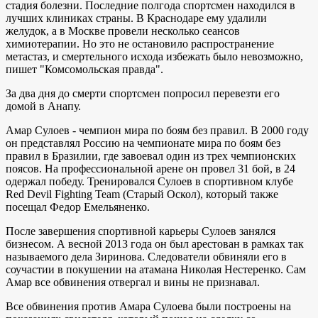
стадия болезни. Последние полгода спортсмен находился в
лучших клиниках страны. В Краснодаре ему удалили
желудок, а в Москве провели несколько сеансов
химиотерапии. Но это не остановило распространение
метастаз, и смертельного исхода избежать было невозможно,
пишет "Комсомольская правда".
За два дня до смерти спортсмен попросил перевезти его
домой в Анапу.
Амар Сулоев - чемпион мира по боям без правил. В 2000 году
он представлял Россию на чемпионате мира по боям без
правил в Бразилии, где завоевал один из трех чемпионских
поясов. На профессиональной арене он провел 31 бой, в 24
одержал победу. Тренировался Сулоев в спортивном клубе
Red Devil Fighting Team (Старый Оскол), который также
посещал Федор Емельяненко.
После завершения спортивной карьеры Сулоев занялся
бизнесом. А весной 2013 года он был арестован в рамках так
называемого дела Зиринова. Следователи обвиняли его в
соучастии в покушении на атамана Николая Нестеренко. Сам
Амар все обвинения отвергал и вины не признавал.
Все обвинения против Амара Сулоева были построены на