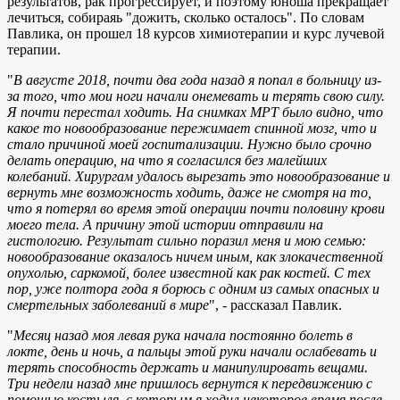
результатов, рак прогрессирует, и поэтому юноша прекращает
лечиться, собираяь "дожить, сколько осталось". По словам
Павлика, он прошел 18 курсов химиотерапии и курс лучевой
терапии.
"
В августе 2018, почти два года назад я попал в больницу из-
за того, что мои ноги начали онемевать и терять свою силу.
Я почти перестал ходить. На снимках МРТ было видно, что
какое то новообразование пережимает спинной мозг, что и
стало причиной моей госпитализации. Нужно было срочно
делать операцию, на что я согласился без малейших
колебаний. Хирургам удалось вырезать это новообразование и
вернуть мне возможность ходить, даже не смотря на то,
что я потерял во время этой операции почти половину крови
моего тела. А причину этой истории отправили на
гистологию. Результат сильно поразил меня и мою семью:
новообразование оказалось ничем иным, как злокачественной
опухолью, саркомой, более известной как рак костей. С тех
пор, уже полтора года я борюсь с одним из самых опасных и
смертельных заболеваний в мире
", - рассказал Павлик.
"
Месяц назад моя левая рука начала постоянно болеть в
локте, день и ночь, а пальцы этой руки начали ослабевать и
терять способность держать и манипулировать вещами.
Три недели назад мне пришлось вернутся к передвижению с
помощью костыля, с которым я ходил некоторое время после