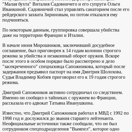
"Малая бухта" Виталия Садовничего и его супруги Ольги
Иванкиной. Садовничий стал управлять санаторием после его
рейдерского захвата Зириновым, но потом отказался ему
подчиняться.
По некоторым данным, группировка совершала убийства
даже на территории Франции и Италии.
В начале июня Мирошников, заключивший досудебное
соглашение, был приговорен к 14 годам колонии строгого
режима за убийства и незаконный оборот оружия. Вскоре
после этого в особом порядке было рассмотрено и дело
"засекреченного" спецназовца Сапожникова, который после
задержания предъявил паспорт на имя Дмитрия Шолохова.
Судья Владимир Кобзев приговорил его к 19 годам строгого
режима.
Дмитрий Сапожников активно сотрудничал со следствием.
Именно он сообщил о тайниках с оружием во Франции,
рассказала его адвокат Татьяна Иванушкина.
Известно, что Дмитрий Сапожников работал в МВД с 1992 по
1998 год и дослужился до звания старшего лейтенанта.
Неофициальные источники также сообщали, что он был
сотрудником спецподразделения "Вымпел", которое одно