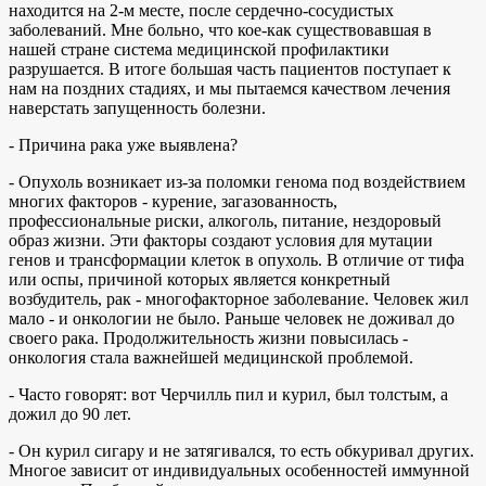
находится на 2-м месте, после сердечно-сосудистых
заболеваний. Мне больно, что кое-как существовавшая в
нашей стране система медицинской профилактики
разрушается. В итоге большая часть пациентов поступает к
нам на поздних стадиях, и мы пытаемся качеством лечения
наверстать запущенность болезни.
- Причина рака уже выявлена?
- Опухоль возникает из-за поломки генома под воздействием
многих факторов - курение, загазованность,
профессиональные риски, алкоголь, питание, нездоровый
образ жизни. Эти факторы создают условия для мутации
генов и трансформации клеток в опухоль. В отличие от тифа
или оспы, причиной которых является конкретный
возбудитель, рак - многофакторное заболевание. Человек жил
мало - и онкологии не было. Раньше человек не доживал до
своего рака. Продолжительность жизни повысилась -
онкология стала важнейшей медицинской проблемой.
- Часто говорят: вот Черчилль пил и курил, был толстым, а
дожил до 90 лет.
- Он курил сигару и не затягивался, то есть обкуривал других.
Многое зависит от индивидуальных особенностей иммунной