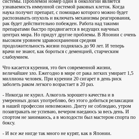
системы. Проблемой номер один в онкологии является
узнаваемость иммунной системой раковых клеток. Когда
наука получит препарат, с помощью которого можно будет
распознавать опухоль и включать механизмы реагирования,
рак будет действительно побежден. Работа над такими
препаратами быстро продвигается в ведущих научных
центрах мира. Но придут другие проблемы. В Японии с очень
высоким уровнем здравоохранения средняя
продолжительность жизни поднялась до 90 лет. И теперь
врачи не знают, как бороться с деменцией, старческим
слабоумием.
Что касается курения, это бич современной жизни,
величайшее зло. Ежегодно в мире от рака легких умирает 1,5
миллиона человек. При курении 20 сигарет в день риск
заболеть раком легкого возрастает в 20 раз.
- Никогда не курил. Алкоголь хорошего качества и в
умеренных дозах употребляю, без этого добиться релаксации
в нашей профессии невозможно. Диету не соблюдаю, утром
позавтракать не успеваю, вечером наедаюсь за весь день. И
спортом не занимаюсь, а в молодости был мастером спорта по
боксу.
- И все же нигде так много не курят, как в Японии.