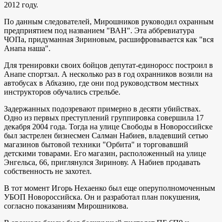
2012 году.
По данным следователей, Мирошников руководил охранным
предприятием под названием "ВАН". Эта аббревиатура
ЧОПа, придуманная Зириновым, расшифровывается как "вся
Анапа наша".
Для тренировки своих бойцов депутат-единоросс построил в
Анапе спортзал. А несколько раз в год охранников возили на
автобусах в Абхазию, где они под руководством местных
инструкторов обучались стрельбе.
Задержанных подозревают примерно в десяти убийствах.
Одно из первых преступлений группировка совершила 17
декабря 2004 года. Тогда на улице Свободы в Новороссийске
был застрелен бизнесмен Салман Набиев, владевший сетью
магазинов бытовой техники "Орбита" и торговавший
детскими товарами. Его магазин, расположенный на улице
Энгельса, 66, приглянулся Зиринову. А Набиев продавать
собственность не захотел.
В тот момент Игорь Нехаенко был еще оперуполномоченным
УБОП Новороссийска. Он и разработал план покушения,
согласно показаниям Мирошникова.