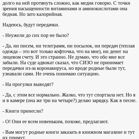
долго на ней протянуть сложно, как медик говорю. С точки
зрения насыщенности витаминами и аминокислотами она
бедная. Но зато калорийная.
Надеюсь, будут передачки.
- Неужели до сих пор не было?
- Да, ни писем, ни телеграмм, ни посылок, ни передач (теплая
одежда – это вот только кофточка, что на мне), ни денег на
лицевом счету. И это странно. Не думаю, что обо мне все
забыли. На суде адвокат сказал, что СИЗО не принимает
передачки из-за коронавируса, но вроде родные были тут,
узнавали сами. Не очень понимаю ситуацию.
- На прогулки выводят?
- Да, с этим все нормально. Жалко, что тут спортзала нет. Но я
и в камере (она же три на четыре?) делаю зарядку. Как в песне.
- Книги принесли?
- О! Они ее всем новеньким, похоже, предлагают.
- Вам могут родные книги заказать в книжном магазине и тут
их примут.