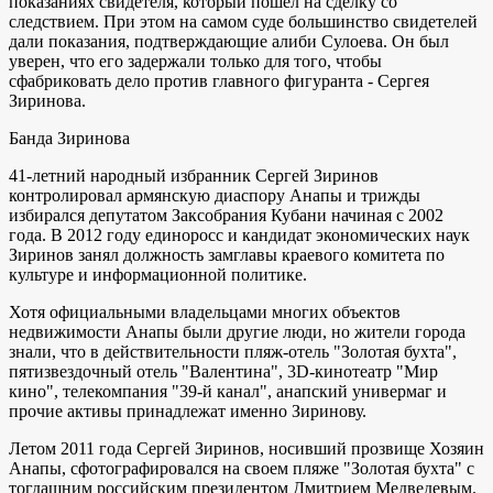
показаниях свидетеля, который пошел на сделку со
следствием. При этом на самом суде большинство свидетелей
дали показания, подтверждающие алиби Сулоева. Он был
уверен, что его задержали только для того, чтобы
сфабриковать дело против главного фигуранта - Сергея
Зиринова.
Банда Зиринова
41-летний народный избранник Сергей Зиринов
контролировал армянскую диаспору Анапы и трижды
избирался депутатом Заксобрания Кубани начиная с 2002
года. В 2012 году единоросс и кандидат экономических наук
Зиринов занял должность замглавы краевого комитета по
культуре и информационной политике.
Хотя официальными владельцами многих объектов
недвижимости Анапы были другие люди, но жители города
знали, что в действительности пляж-отель "Золотая бухта",
пятизвездочный отель "Валентина", 3D-кинотеатр "Мир
кино", телекомпания "39-й канал", анапский универмаг и
прочие активы принадлежат именно Зиринову.
Летом 2011 года Сергей Зиринов, носивший прозвище Хозяин
Анапы, сфотографировался на своем пляже "Золотая бухта" с
тогдашним российским президентом Дмитрием Медведевым.