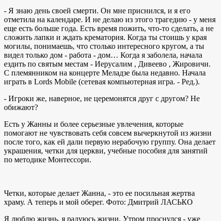
- Я знаю день своей смерти. Он мне приснился, и я его
отметила на календаре. И не делаю из этого трагедию - у меня
еще есть больше года. Есть время пожить, что-то сделать, а не
сложить лапки и ждать крематория. Когда ты стоишь у края
могилы, понимаешь, что столько интересного кругом, а ты
видел только дом - работа - дом… Когда я заболела, начала
ездить по святым местам - Иерусалим , Дивеево , Жировичи.
С племянником на концерте Меладзе была недавно. Начала
играть в Lords Mobile (сетевая компьютерная игра. - Ред.).
- Игроки же, наверное, не церемонятся друг с другом? Не
обижают?
Есть у Жанны и более серьезные увлечения, которые
помогают не чувствовать себя совсем вычеркнутой из жизни
после того, как ей дали первую нерабочую группу. Она делает
украшения, четки для церкви, учебные пособия для занятий
по методике Монтессори.
Четки, которые делает Жанна, - это ее посильная жертва
храму. А теперь и мой оберег. Фото: Дмитрий ЛАСЬКО
Я люблю жизнь, я радуюсь жизни. Утром проснулся - уже