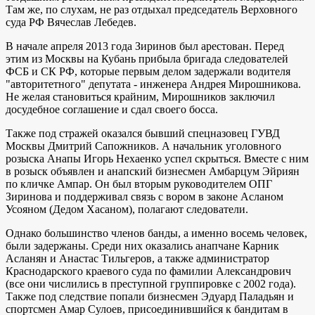
Там же, по слухам, не раз отдыхал председатель Верховного
суда РФ Вячеслав Лебедев.
В начале апреля 2013 года Зиринов был арестован. Перед
этим из Москвы на Кубань прибыла бригада следователей
ФСБ и СК РФ, которые первым делом задержали водителя
"авторитетного" депутата - инженера Андрея Мирошникова.
Не желая становиться крайним, Мирошников заключил
досудебное соглашение и сдал своего босса.
Также под стражей оказался бывший спецназовец ГУВД
Москвы Дмитрий Сапожников. А начальник уголовного
розыска Анапы Игорь Нехаенко успел скрыться. Вместе с ним
в розыск объявлен и анапский бизнесмен Амбарцум Эйриян
по кличке Ампар. Он был вторым руководителем ОПГ
Зиринова и поддерживал связь с вором в законе Асланом
Усояном (Дедом Хасаном), полагают следователи.
Однако большинство членов банды, а именно восемь человек,
были задержаны. Среди них оказались анапчане Карник
Асланян и Анастас Тильгеров, а также администратор
Краснодарского краевого суда по фамилии Александрович
(все они числились в преступной группировке с 2002 года).
Также под следствие попали бизнесмен Эдуард Паладьян и
спортсмен Амар Сулоев, присоединившийся к бандитам в