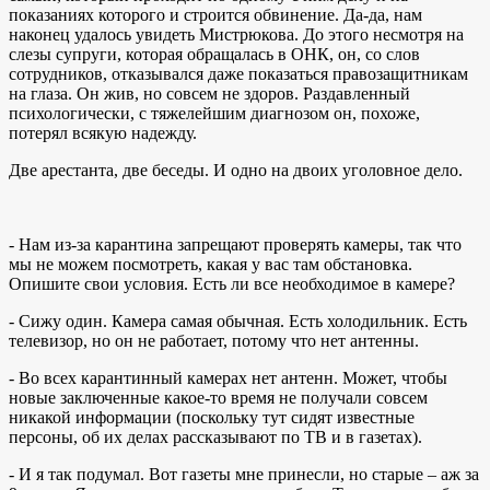
показаниях которого и строится обвинение. Да-да, нам
наконец удалось увидеть Мистрюкова. До этого несмотря на
слезы супруги, которая обращалась в ОНК, он, со слов
сотрудников, отказывался даже показаться правозащитникам
на глаза. Он жив, но совсем не здоров. Раздавленный
психологически, с тяжелейшим диагнозом он, похоже,
потерял всякую надежду.
Две арестанта, две беседы. И одно на двоих уголовное дело.
- Нам из-за карантина запрещают проверять камеры, так что
мы не можем посмотреть, какая у вас там обстановка.
Опишите свои условия. Есть ли все необходимое в камере?
- Сижу один. Камера самая обычная. Есть холодильник. Есть
телевизор, но он не работает, потому что нет антенны.
- Во всех карантинный камерах нет антенн. Может, чтобы
новые заключенные какое-то время не получали совсем
никакой информации (поскольку тут сидят известные
персоны, об их делах рассказывают по ТВ и в газетах).
- И я так подумал. Вот газеты мне принесли, но старые – аж за