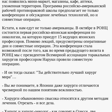
нас появились мини-маркет, магазины, кафе, аптеки,
ухоженная территория. Программа российско-американской
рабочей противораковой школы предполагает не только
конференции и обсуждение лечебных технологий, но и
совместные операции.
Кстати, к нам едут не только американцы. В октябре в РОНЦ
состоится первая российско-японская конференция по
онкологии, на которую приедут 15 ведущих японских
профессоров. Помимо лекций, предусмотрены оперативные
дни и совместные операции. Эта конференция стала
возможной после того, как во время предыдущего визита в
РОНЦ мы с президентом Всемирной ассоциации торакальных
хирургов профессором Наруки провели совместную
операцию.
- И он тогда сказал: "Ты действительно лучший хирург
мира"…
- Вы же понимаете, в Японии даже хирурги отличаются
чрезмерной по нашим понятиям вежливостью.
- Хирурги обыкновенно свысока относятся к другим методам
лечения. Отрезать - и все дела.
- Хирург и хирург-онколог - как говорят в Одессе, две