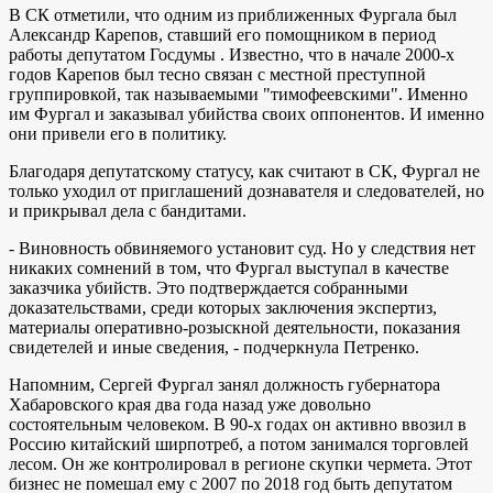
В СК отметили, что одним из приближенных Фургала был
Александр Карепов, ставший его помощником в период
работы депутатом Госдумы . Известно, что в начале 2000-х
годов Карепов был тесно связан с местной преступной
группировкой, так называемыми "тимофеевскими". Именно
им Фургал и заказывал убийства своих оппонентов. И именно
они привели его в политику.
Благодаря депутатскому статусу, как считают в СК, Фургал не
только уходил от приглашений дознавателя и следователей, но
и прикрывал дела с бандитами.
- Виновность обвиняемого установит суд. Но у следствия нет
никаких сомнений в том, что Фургал выступал в качестве
заказчика убийств. Это подтверждается собранными
доказательствами, среди которых заключения экспертиз,
материалы оперативно-розыскной деятельности, показания
свидетелей и иные сведения, - подчеркнула Петренко.
Напомним, Сергей Фургал занял должность губернатора
Хабаровского края два года назад уже довольно
состоятельным человеком. В 90-х годах он активно ввозил в
Россию китайский ширпотреб, а потом занимался торговлей
лесом. Он же контролировал в регионе скупки чермета. Этот
бизнес не помешал ему с 2007 по 2018 год быть депутатом