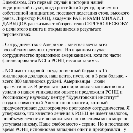
Эшенбахом. Это первый случай в истории нашей
медицинской науки, когда российский центр, причем по
собственной инициативе, посещает делегация столь высокого
ранга. Директор РОНЦ, академик РАН и РАМН МИХАИЛ
ДАВЫДОВ рассказывает обозревателю СЕРГЕЮ ЛЕСКОВУ
о цели этого визита и открывшихся в результате
перспективах.
- Сотрудничество с Америкой - заветная мечта всех
российских научных центров. Но в данном случае
сотрудничество предложено американцами, хотя по части
финансирования NCI и РОНЦ несопоставимы.
- NCI имеет годовой государственный бюджет в 15
миллиардов долларов, наш центр, пусть он в 3 раза больше, -
всего 800 миллионов рублей. Американцы - люди
прагматичные. В результате расширившихся контактов они
узнали о нашем уникальном опыте и предложили РОНЦ и
Российскому научному центру "Курчатовский институт"
создать совместный Альянс по онкологии, который
предусматривает долгосрочную программу сотрудничества. Я
утверждаю, что качество лечения в РОНЦ не имеет аналогов,
по объему лечения и возможным направлениям мы в мире не
уступаем никому. Наше слабое место - сервис. Но в последнее
время РОНЦ использовал западный опыт и преобразился - у