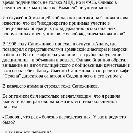
время подчинялось не только МВД, но и ФСБ. Однако в
следственных материалах "Вымпел" не упоминается.
Из служебной милицейской характеристики на Сапожникова
известно, что он "неоднократно принимал участие в
специальных операциях по задержанию особо опасных
вооруженных преступников, с освобождением заложников".
В 1998 году Сапожников приехал в отпуск в Анапу, где
повздорил с представителями армянской диаспоры и зверски
избил их. В итоге офицера уволили "за грубое нарушение
дисциплины" и объявили в розыск. Однако Зиринов обратил
внимание на изгоя-полицейского с бойцовскими качествами и
взял его к себе в банду. Именно Сапожников застрелил в кафе
"Селена" директора санатория Садовничего и его супругу.
В казачьего атамана стрелял тоже Сапожников.
Ее оптимизм был настолько впечатляющим, что я решила
вынести наши разговоры за жизнь за стены больничной
палаты.
- Говорят, что рак - болезнь наследственная. У вас в роду это
было?
- Как муж это пережил?