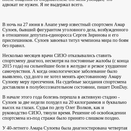
адвокат не нужен. Я не выдержал всего.
В ночь на 27 июня в Анапе умер известный спортсмен Амар
Сулоев, бывший фигурантом уголовного дела, возбужденного
в отношении депутата-единоросса Сергея Зиринова и его
приспешников. Сулоев завоевал титул чемпиона мира по боям
без правил.
Несколько месяцев врачи СИЗО отказывались ставить
спортсмену диагноз, несмотря на постоянные жалобы (с конца
2015 года) на сильнейшие боли в желудке и резкое ухудшение
самочувствия. А когда онкологическое заболевание было
выявлено, суд долго не хотел менять арестованному Амару
Сулоеву меру пресечения. На судебные заседания спортсмена
доставляли в полубессознательном состоянии, пишет DonDay.
В начале этого года болезнь перешла в активную стадию -
Сулоев за две недели похудел на 20 килограммов и буквально
высох на глазах. Судья по делу Олег Волков, как и
руководство СИЗО, тянули время. Решение об освобождении
спортсмена из-под стражи было принято слишком поздно.
У 40-летнего Амара Сулоева была диагностирована четвертая