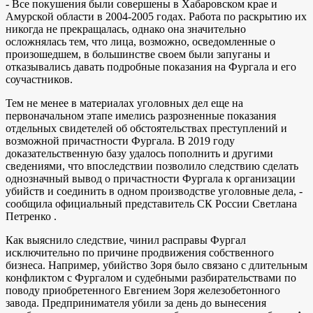
- Все покушения были совершены в Хабаровском крае и
Амурской области в 2004-2005 годах. Работа по раскрытию их
никогда не прекращалась, однако она значительно
осложнялась тем, что лица, возможно, осведомленные о
произошедшем, в большинстве своем были запуганы и
отказывались давать подробные показания на Фургала и его
соучастников.
Тем не менее в материалах уголовных дел еще на
первоначальном этапе имелись разрозненные показания
отдельных свидетелей об обстоятельствах преступлений и
возможной причастности Фургала. В 2019 году
доказательственную базу удалось пополнить и другими
сведениями, что впоследствии позволило следствию сделать
однозначный вывод о причастности Фургала к организации
убийств и соединить в одном производстве уголовные дела, -
сообщила официальный представитель СК России Светлана
Петренко .
Как выяснило следствие, чинил расправы Фургал
исключительно по причине продвижения собственного
бизнеса. Например, убийство Зоря было связано с длительным
конфликтом с Фургалом и судебными разбирательствами по
поводу приобретенного Евгением Зоря железобетонного
завода. Предпринимателя убили за день до вынесения