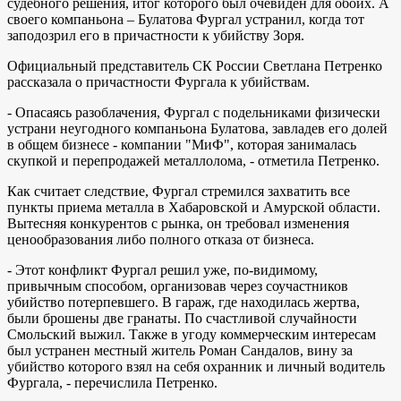
судебного решения, итог которого был очевиден для обоих. А
своего компаньона – Булатова Фургал устранил, когда тот
заподозрил его в причастности к убийству Зоря.
Официальный представитель СК России Светлана Петренко
рассказала о причастности Фургала к убийствам.
- Опасаясь разоблачения, Фургал с подельниками физически
устрани неугодного компаньона Булатова, завладев его долей
в общем бизнесе - компании "МиФ", которая занималась
скупкой и перепродажей металлолома, - отметила Петренко.
Как считает следствие, Фургал стремился захватить все
пункты приема металла в Хабаровской и Амурской области.
Вытесняя конкурентов с рынка, он требовал изменения
ценообразования либо полного отказа от бизнеса.
- Этот конфликт Фургал решил уже, по-видимому,
привычным способом, организовав через соучастников
убийство потерпевшего. В гараж, где находилась жертва,
были брошены две гранаты. По счастливой случайности
Смольский выжил. Также в угоду коммерческим интересам
был устранен местный житель Роман Сандалов, вину за
убийство которого взял на себя охранник и личный водитель
Фургала, - перечислила Петренко.