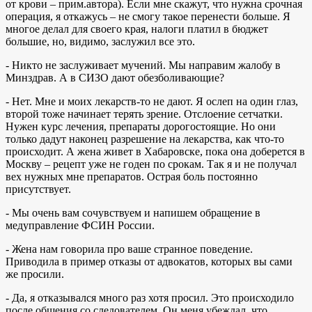
от крови – прим.автора). Если мне скажут, что нужна срочная
операция, я откажусь – не смогу такое перенести больше. Я
многое делал для своего края, налоги платил в бюджет
большие, но, видимо, заслужил все это.
- Никто не заслуживает мучений. Мы направим жалобу в
Минздрав. А в СИЗО дают обезболивающие?
- Нет. Мне и моих лекарств-то не дают. Я ослеп на один глаз,
второй тоже начинает терять зрение. Отслоение сетчатки.
Нужен курс лечения, препараты дорогостоящие. Но они
только дадут наконец разрешение на лекарства, как что-то
происходит. А жена живет в Хабаровске, пока она доберется в
Москву – рецепт уже не годен по срокам. Так я и не получал
вех нужных мне препаратов. Острая боль постоянно
присутствует.
- Мы очень вам сочувствуем и напишем обращение в
медуправление ФСИН России.
- Жена нам говорила про ваше странное поведение.
Приводила в пример отказы от адвокатов, которых вы сами
же просили.
- Да, я отказывался много раз хотя просил. Это происходило
после общения со следователем. Он меня убеждал, что