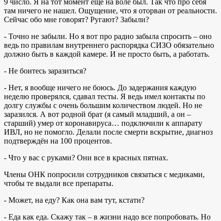
9 число. Я на тот момент еще на воле был. Так что про себя
там ничего не нашел. Ощущение, что я оторван от реальности.
Сейчас обо мне говорят? Ругают? Забыли?
- Точно не забыли. Но я вот про радио забыла спросить – оно
ведь по правилам внутреннего распорядка СИЗО обязательно
должно быть в каждой камере. И не просто быть, а работать.
- Не боитесь заразиться?
- Нет, я вообще ничего не боюсь. До задержания каждую
неделю проверялся, сдавал тесты. Я ведь имел контакты по
долгу службы с очень большим количеством людей. Но не
заразился. А вот родной брат (я самый младший, а он –
старший) умер от коронавируса… подключили к аппарату
ИВЛ, но не помогло. Делали после смерти вскрытие, диагноз
подтверждён на 100 процентов.
- Что у вас с руками? Они все в красных пятнах.
Члены ОНК попросили сотрудников связаться с медиками,
чтобы те выдали все препараты.
- Может, на еду? Как она вам тут, кстати?
- Еда как еда. Скажу так – в жизни надо все попробовать. Но