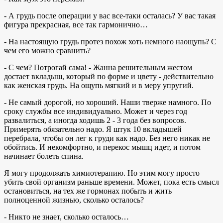
- А грудь после операции у вас все-таки осталась? У вас такая
фигура прекрасная, все так гармонично…
- На настоящую грудь протез похож хоть немного наощупь? С
чем его можно сравнить?
- С чем? Потрогай сама! - Жанна решительным жестом
достает вкладыш, который по форме и цвету - действительно
как женская грудь. На ощупь мягкий и в меру упругий.
- Не самый дорогой, но хороший. Наши тверже намного. По
сроку службы все индивидуально. Может и через год
развалиться, а иногда ходишь 2 - 3 года без вопросов.
Примерять обязательно надо. Я штук 10 вкладышей
перебрала, чтобы он лег к груди как надо. Без него никак не
обойтись. И некомфортно, и перекос мышц идет, и потом
начинает болеть спина.
Я могу продолжать химиотерапию. Но этим могу просто
убить свой организм раньше времени. Может, пока есть смысл
остановиться, на тех же гормонах побыть и жить
полноценной жизнью, сколько осталось?
- Никто не знает, сколько осталось…