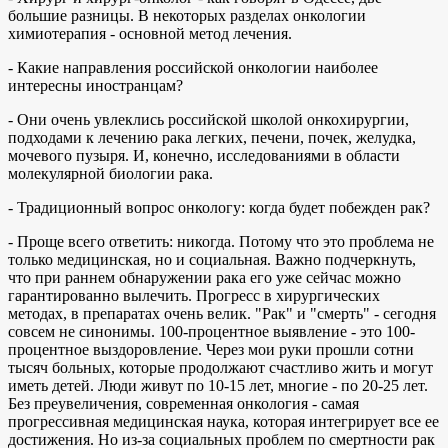
большие разницы. В некоторых разделах онкологии
химиотерапия - основной метод лечения.
- Какие направления российской онкологии наиболее
интересны иностранцам?
- Они очень увлеклись российской школой онкохирургии,
подходами к лечению рака легких, печени, почек, желудка,
мочевого пузыря. И, конечно, исследованиями в области
молекулярной биологии рака.
- Традиционный вопрос онкологу: когда будет побежден рак?
- Проще всего ответить: никогда. Потому что это проблема не
только медицинская, но и социальная. Важно подчеркнуть,
что при раннем обнаружении рака его уже сейчас можно
гарантированно вылечить. Прогресс в хирургических
методах, в препаратах очень велик. "Рак" и "смерть" - сегодня
совсем не синонимы. 100-процентное выявление - это 100-
процентное выздоровление. Через мои руки прошли сотни
тысяч больных, которые продолжают счастливо жить и могут
иметь детей. Люди живут по 10-15 лет, многие - по 20-25 лет.
Без преувеличения, современная онкология - самая
прогрессивная медицинская наука, которая интегрирует все ее
достижения. Но из-за социальных проблем по смертности рак