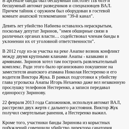
В арсенале банды был бесшумный пистолет ПБ 6П9 и
бесшумный автомат разведчиков и спецназовцев ВАЛ.
Причем тайник с оружием был оборудован в гостевой
комнате анапской телекомпании "39-й канал".
Девять лет убийство Набиева оставалось нераскрытым,
поскольку депутат Зиринов, "имея обширные связи в
различных органах власти… содействовал членам банды в
уклонении их от уголовной ответственности".
В 2012 году из-за участка на реке Анапке возник конфликт
между двумя крупными кланами Анапы - казаками и
армянами. Зиринов хотел там построить развлекательный
комплекс. Ради этого было организовано покушение на
заместителя анапского атамана Николая Нестеренко и его
водителя Виктора Жука. В рамках подготовки к убийству
глава угрозыска Анапы Игорь Нехаенко даже вел незаконную
прослушку телефонов Нестеренко, а записи передавал
единороссу Зиринову.
22 февраля 2013 года Сапожников, используя автомат ВАЛ,
расстрелял двух жертв с дальнего расстояния. Виктор Жук
получил смертельные ранения, а Нестеренко выжил.
Кроме того, участники банды Зиринова из корыстных
побуждений совершили убийство директора санатория