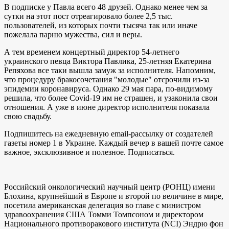
В подписке у Павла всего 48 друзей. Однако менее чем за
сутки на этот пост отреагировало более 2,5 тыс.
пользователей, из которых почти тысяча так или иначе
пожелала парню мужества, сил и веры.
А тем временем концертный директор 54-летнего
украинского певца Виктора Павлика, 25-летняя Екатерина
Репяхова все таки вышла замуж за исполнителя. Напомним,
что процедуру бракосочетания "молодые" отсрочили из-за
эпидемии коронавируса. Однако 29 мая пара, по-видимому
решила, что более Covid-19 им не страшен, и узаконила свои
отношения. А уже в июне директор исполнителя показала
свою свадьбу.
Подпишитесь на ежедневную еmail-рассылку от создателей
газеты номер 1 в Украине. Каждый вечер в вашей почте самое
важное, эксклюзивное и полезное. Подписаться.
Российский онкологический научный центр (РОНЦ) имени
Блохина, крупнейший в Европе и второй по величине в мире,
посетила американская делегация во главе с министром
здравоохранения США Томми Томпсоном и директором
Национального противоракового института (NCI) Эндрю фон