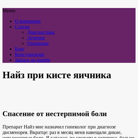
Меню
О компании
Статьи
Диагностика
Лечение
Операции
Блог
Консультации
Запись на приём
Найз при кисте яичника
Спасение от нестерпимой боли
Препарат Найз мне назначил гинеколог при диагнозе
дисменорея. Вкратце: раз в месяц меня навещали дикие,
невыносимые боли. Я каталась по кровати в истерике, больно