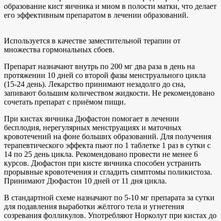
образование кист яичника и миом в полости матки, что делает
его эффективным препаратом в лечении образований.
Используется в качестве заместительной терапии от
множества гормональных сбоев.
Препарат назначают внутрь по 200 мг два раза в день на
протяжении 10 дней со второй фазы менструального цикла
(15-24 день). Лекарство принимают незадолго до сна,
запивают большим количеством жидкости. Не рекомендовано
сочетать препарат с приёмом пищи.
При кистах яичника Дюфастон помогает в лечении
бесплодия, нерегулярных менструациях и маточных
кровотечений на фоне больших образований. Для получения
терапевтического эффекта пьют по 1 таблетке 1 раз в сутки с
14 по 25 день цикла. Рекомендовано провести не менее 6
курсов. Дюфастон при кисте яичника способен устранить
прорывные кровотечения и сгладить симптомы поликистоза.
Принимают Дюфастон 10 дней от 11 дня цикла.
В стандартной схеме назначают по 5-10 мг препарата за сутки
для подавления выработки жёлтого тела и угнетения
созревания фолликулов. Употребляют Норколут при кистах до