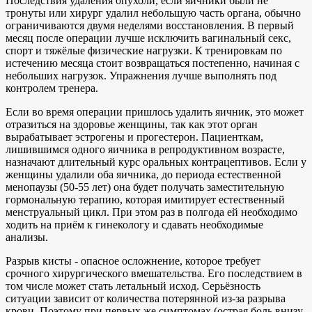
Последствия удаления опухоли, если яичники были не
тронуты или хирург удалил небольшую часть органа, обычно
ограничиваются двумя неделями восстановления. В первый
месяц после операции лучше исключить вагинальный секс,
спорт и тяжёлые физические нагрузки. К тренировкам по
истечению месяца стоит возвращаться постепенно, начиная с
небольших нагрузок. Упражнения лучше выполнять под
контролем тренера.
Если во время операции пришлось удалить яичник, это может
отразиться на здоровье женщины, так как этот орган
вырабатывает эстрогены и прогестерон. Пациенткам,
лишившимся одного яичника в репродуктивном возрасте,
назначают длительный курс оральных контрацептивов. Если у
женщины удалили оба яичника, до периода естественной
менопаузы (50-55 лет) она будет получать заместительную
гормональную терапию, которая имитирует естественный
менструальный цикл. При этом раз в полгода ей необходимо
ходить на приём к гинекологу и сдавать необходимые
анализы.
Разрыв кисты - опасное осложнение, которое требует
срочного хирургического вмешательства. Его последствием в
том числе может стать летальный исход. Серьёзность
ситуации зависит от количества потерянной из-за разрыва
крови. Поэтому при первых же симптомах (острая боль внизу