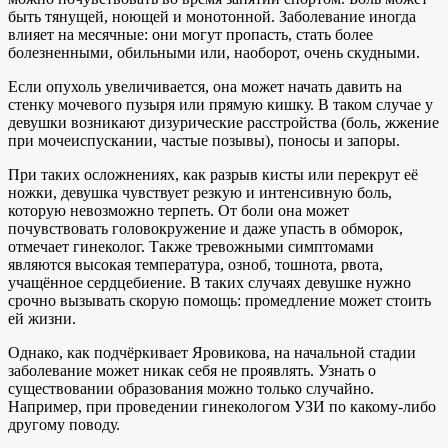
быть тянущей, ноющей и монотонной. Заболевание иногда
влияет на месячные: они могут пропасть, стать более
болезненными, обильными или, наоборот, очень скудными.
Если опухоль увеличивается, она может начать давить на
стенку мочевого пузыря или прямую кишку. В таком случае у
девушки возникают дизурические расстройства (боль, жжение
при мочеиспускании, частые позывы), поносы и запоры.
При таких осложнениях, как разрыв кисты или перекрут её
ножки, девушка чувствует резкую и интенсивную боль,
которую невозможно терпеть. От боли она может
почувствовать головокружение и даже упасть в обморок,
отмечает гинеколог. Также тревожными симптомами
являются высокая температура, озноб, тошнота, рвота,
учащённое сердцебиение. В таких случаях девушке нужно
срочно вызывать скорую помощь: промедление может стоить
ей жизни.
Однако, как подчёркивает Яровикова, на начальной стадии
заболевание может никак себя не проявлять. Узнать о
существовании образования можно только случайно.
Например, при проведении гинекологом УЗИ по какому-либо
другому поводу.