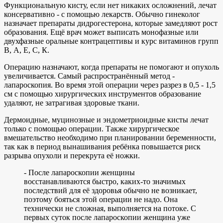
Функциональную кисту, если нет никаких осложнений, лечат
консервативно - с помощью лекарств. Обычно гинеколог
назначает препараты дидрогестерона, которые замедляют рост
образования. Ещё врач может выписать монофазные или
двухфазные оральные контрацептивы и курс витаминов групп
B, А, Е, C, К.
Операцию назначают, когда препараты не помогают и опухоль
увеличивается. Самый распространённый метод -
лапароскопия. Во время этой операции через разрез в 0,5 - 1,5
см с помощью хирургических инструментов образование
удаляют, не затрагивая здоровые ткани.
Дермоидные, муцинозные и эндометриоидные кисты лечат
только с помощью операции. Также хирургическое
вмешательство необходимо при планировании беременности,
так как в период вынашивания ребёнка повышается риск
разрыва опухоли и перекрута её ножки.
- После лапароскопии женщины
восстанавливаются быстро, каких-то значимых
последствий для её здоровья обычно не возникает,
поэтому бояться этой операции не надо. Она
технически не сложная, выполняется на потоке. С
первых суток после лапароскопии женщина уже