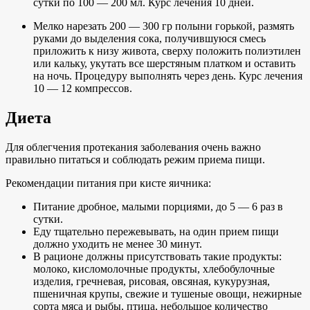
сутки по 100 — 200 мл. Курс лечения 10 дней.
Мелко нарезать 200 — 300 гр полыни горькой, размять
руками до выделения сока, получившуюся смесь
приложить к низу живота, сверху положить полиэтилен
или кальку, укутать все шерстяным платком и оставить
на ночь. Процедуру выполнять через день. Курс лечения
10 — 12 компрессов.
Диета
Для облегчения протекания заболевания очень важно
правильно питаться и соблюдать режим приема пищи.
Рекомендации питания при кисте яичника:
Питание дробное, малыми порциями, до 5 — 6 раз в
сутки.
Еду тщательно пережевывать, на один прием пищи
должно уходить не менее 30 минут.
В рационе должны присутствовать такие продукты:
молоко, кисломолочные продукты, хлебобулочные
изделия, гречневая, рисовая, овсяная, кукурузная,
пшеничная крупы, свежие и тушеные овощи, нежирные
сорта мяса и рыбы, птица, небольшое количество