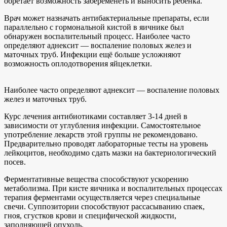
обретает возможность забеременеть и выносить ребёнка.
Врач может назначать антибактериальные препараты, если
параллельно с гормональной кистой в яичнике был
обнаружен воспалительный процесс. Наиболее часто
определяют аднексит — воспаление половых желез и
маточных труб. Инфекции ещё больше усложняют
возможность оплодотворения яйцеклетки.
Наиболее часто определяют аднексит — воспаление половых
желез и маточных труб.
Курс лечения антибиотиками составляет 3-14 дней в
зависимости от углубления инфекции. Самостоятельное
употребление лекарств этой группы не рекомендовано.
Предварительно проводят лабораторные тесты на уровень
лейкоцитов, необходимо сдать мазки на бактериологический
посев.
Ферментативные вещества способствуют ускорению
метаболизма. При кисте яичника и воспалительных процессах
терапия ферментами осуществляется через специальные
свечи. Суппозитории способствуют рассасыванию спаек,
гноя, сгустков крови и специфической жидкости,
заполняющей опухоль.