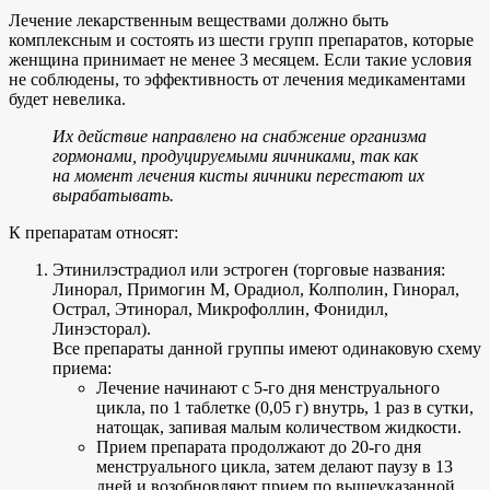
Лечение лекарственным веществами должно быть
комплексным и состоять из шести групп препаратов, которые
женщина принимает не менее 3 месяцем. Если такие условия
не соблюдены, то эффективность от лечения медикаментами
будет невелика.
Их действие направлено на снабжение организма
гормонами, продуцируемыми яичниками, так как
на момент лечения кисты яичники перестают их
вырабатывать.
К препаратам относят:
Этинилэстрадиол или эстроген (торговые названия:
Линорал, Примогин М, Орадиол, Колполин, Гинорал,
Острал, Этинорал, Микрофоллин, Фонидил,
Линэсторал).
Все препараты данной группы имеют одинаковую схему
приема:
Лечение начинают с 5-го дня менструального
цикла, по 1 таблетке (0,05 г) внутрь, 1 раз в сутки,
натощак, запивая малым количеством жидкости.
Прием препарата продолжают до 20-го дня
менструального цикла, затем делают паузу в 13
дней и возобновляют прием по вышеуказанной