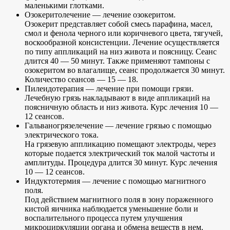
маленькими глотками.
Озокеритолечение — лечение озокеритом.
Озокерит представляет собой смесь парафина, масел,
смол и фенола черного или коричневого цвета, тягучей,
воскообразной консистенции. Лечение осуществляется
по типу аппликаций на низ живота и поясницу. Сеанс
длится 40 — 50 минут. Также применяют тампоны с
озокеритом во влагалище, сеанс продолжается 30 минут.
Количество сеансов — 15 — 18.
Пилеидотерапия — лечение при помощи грязи.
Лечебную грязь накладывают в виде аппликаций на
поясничную область и низ живота. Курс лечения 10 —
12 сеансов.
Гальваногрязелечение — лечение грязью с помощью
электрического тока.
На грязевую аппликацию помещают электроды, через
которые подается электрический ток малой частоты и
амплитуды. Процедура длится 30 минут. Курс лечения
10 — 12 сеансов.
Индуктотермия — лечение с помощью магнитного
поля.
Под действием магнитного поля в зону пораженного
кистой яичника наблюдается уменьшение боли и
воспалительного процесса путем улучшения
микроциркуляции органа и обмена веществ в нем.