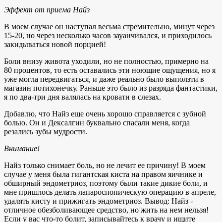
Эффект от приема Найз
В моем случае он наступал весьма стремительно, минут через
15-20, но через несколько часов зауанчивался, и приходилось
закидываться новой порцией!
Боли внизу живота уходили, но не полностью, примерно на
80 процентов, то есть оставались эти ноющие ощущения, но я
уже могла передвигаться, и даже реально было выползти в
магазин потихонечку. Раньше это было из разряда фантастики,
я по два-три дня валялась на кровати в слезах.
Добавлю, что Найз еще очень хорошо справляется с зубной
болью. Он и Дексалгин буквально спасали меня, когда
резались зубы мудрости.
Внимание!
Найз только снимает боль, но не лечит ее причину! В моем
случае у меня была гигантская киста на правом яичнике и
обширный эндометриоз, поэтому были такие дикие боли, и
мне пришлось делать лапароспопическую операцию в апреле,
удалять кисту и прижигать эндометриоз. Вывод: Найз -
отличное обезболивающее средство, но жить на нем нельзя!
Если у вас что-то болит, записывайтесь к врачу и ищите