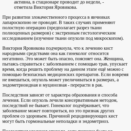
активна, в стационаре проводит до недели, -
отметила Виктория Яровикова.
При развитии злокачественного процесса в яичниках
лапароскопию не проводят. В таких случаях применяют
полостную операцию (предполагает разрез ткани
полноценных размеров) с экстренным гистологическим
исследованием (изучение ткани опухоли под микроскопом).
Виктория Яровикова подчеркнула, что к лечению кист
народными средствами она как гинеколог относится
негативно. Это может быть опасно, поясняет она. Женщина,
пытаясь справиться с заболеванием с помощью трав, упускает
время, когда решить проблему на данном этапе ещё можно с
помощью безопасных медицинских препаратов. Если вовремя
не вмешаться, опухоль может увеличиваться в размерах, а
эндометриоидная и муцинозная - перерасти в рак.
Последствия зависят от характера образования и способа
лечения. Если опухоль лечили консервативным методом,
последствий не бывает. Гинеколог подчёркивает, что
заболевание может повториться, но это признак других
проблем со здоровьем. Причиной рецидивирующих кист
могут быть гормональные неполадки и эндометриоз.