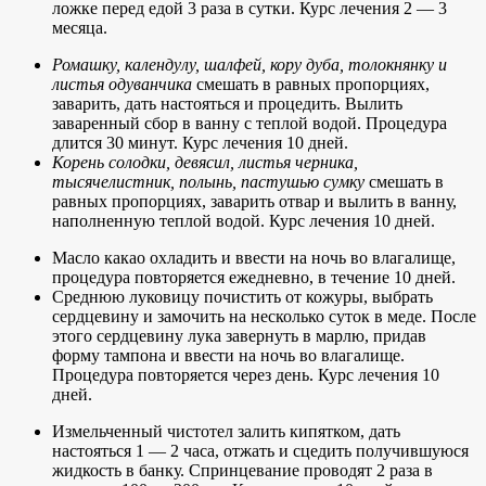
ложке перед едой 3 раза в сутки. Курс лечения 2 — 3
месяца.
Ромашку, календулу, шалфей, кору дуба, толокнянку и
листья одуванчика
смешать в равных пропорциях,
заварить, дать настояться и процедить. Вылить
заваренный сбор в ванну с теплой водой. Процедура
длится 30 минут. Курс лечения 10 дней.
Корень солодки, девясил, листья черника,
тысячелистник, полынь, пастушью сумку
смешать в
равных пропорциях, заварить отвар и вылить в ванну,
наполненную теплой водой. Курс лечения 10 дней.
Масло какао охладить и ввести на ночь во влагалище,
процедура повторяется ежедневно, в течение 10 дней.
Среднюю луковицу почистить от кожуры, выбрать
сердцевину и замочить на несколько суток в меде. После
этого сердцевину лука завернуть в марлю, придав
форму тампона и ввести на ночь во влагалище.
Процедура повторяется через день. Курс лечения 10
дней.
Измельченный чистотел залить кипятком, дать
настояться 1 — 2 часа, отжать и сцедить получившуюся
жидкость в банку. Спринцевание проводят 2 раза в