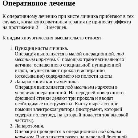
Оперативное лечение
К оперативному лечению при кисте яичника прибегают в тех
случаях, когда консервативная терапия не приносит эффекта
на протяжении 2 — 3 месяцев.
К видам хирургических вмешательств относят:
Пункция кисты яичника.
Операция выполняется в малой операционной,
под
местным наркозом
. С помощью трансвагинального
датчика, оснащенного специальной пункционной
иглой, осуществляют прокол и аспирацию
(отсасывание) содержимого из полости кисты.
Лапароскопия кисты яичника.
Операция выполняется
под местным наркозом
в
условиях операционной. На передней поверхности
брюшной стенки делают три прокола и вводят
необходимые инструменты. Кисту вырезают при
помощи электрокоагулятора (инструмент, который
содержит электрод, на который подается ток высокой
частоты).
Лапаротомия.
Операция проводится в операционной
под общим
наркозом
. Выполняется разрез на передней брюшной