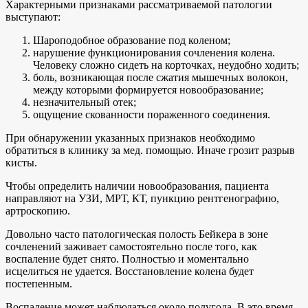
Характерными признаками рассматриваемой патологии
выступают:
Шароподобное образование под коленом;
нарушение функционирования сочленения колена.
Человеку сложно сидеть на корточках, неудобно ходить;
боль, возникающая после сжатия мышечных волокон,
между которыми формируется новообразование;
незначительный отек;
ощущение скованности пораженного соединения.
При обнаружении указанных признаков необходимо
обратиться в клинику за мед. помощью. Иначе грозит разрыв
кисты.
Чтобы определить наличии новообразования, пациента
направляют на УЗИ, МРТ, КТ, пункцию рентгенографию,
артроскопию.
Довольно часто патологическая полость Бейкера в зоне
сочленений заживает самостоятельно после того, как
воспаление будет снято. Полностью и моментально
исцелиться не удается. Восстановление колена будет
постепенным.
Воспаление может наблюдаться около полугода. В это время