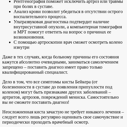
Рентгенография поможет исключить артроз или травмы
при болях в суставе.
Анализ крови позволит убедиться в отсутствии острого
воспалительного процесса.
Ультразвуковая диагностика подтвердит наличие
внутрисуставной опухоли, а компьютерная томография
и МРТ помогут ответить на вопрос о причинах ее
возникновения.
С помощью артроскопии врач сможет осмотреть колено
изнутри
Даже в тех случаях, когда больному причины его состояния
кажутся абсолютно очевидными, заниматься самолечением
запрещено – поставить диагноз имеет право только
квалифицированный специалист.
Дело в том, что все симптомы кисты Бейкера (от
болезненности в суставе до появления припухлости под
коленом) могут быть признаками других заболеваний –
артритов, артрозов, повреждений мениска. Самостоятельно
вы не сможете поставить диагноз!
Неосложненная киста зачастую не требует никакого лечения –
следует всего лишь регулярно оценивать свое самочувствие и
периодически проходить врачебный осмотр.