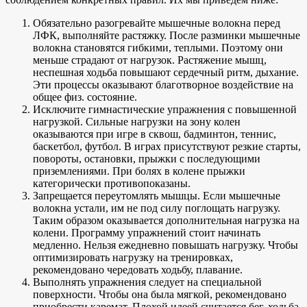
Обязательно разогревайте мышечные волокна перед
ЛФК, выполняйте растяжку. После разминки мышечные
волокна становятся гибкими, теплыми. Поэтому они
меньше страдают от нагрузок. Растяжение мышц,
неспешная ходьба повышают сердечный ритм, дыхание.
Эти процессы оказывают благотворное воздействие на
общее физ. состояние.
Исключите гимнастические упражнения с повышенной
нагрузкой. Сильные нагрузки на зону колен
оказываются при игре в сквош, бадминтон, теннис,
баскетбол, футбол. В играх присутствуют резкие старты,
повороты, остановки, прыжки с последующими
приземлениями. При болях в колене прыжки
категорически противопоказаны.
Запрещается переутомлять мышцы. Если мышечные
волокна устали, им не под силу поглощать нагрузку.
Таким образом оказывается дополнительная нагрузка на
колени. Программу упражнений стоит начинать
медленно. Нельзя ежедневно повышать нагрузку. Чтобы
оптимизировать нагрузку на тренировках,
рекомендовано чередовать ходьбу, плавание.
Выполнять упражнения следует на специальной
поверхности. Чтобы она была мягкой, рекомендовано
приобрести каремат. Плохой идеей считается бег, ходьба