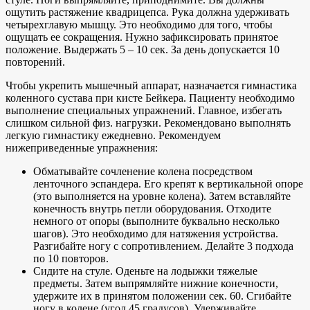
ощутить растяжение квадрицепса. Рука должна удерживать
четырехглавую мышцу. Это необходимо для того, чтобы
ощущать ее сокращения. Нужно зафиксировать принятое
положение. Выдержать 5 – 10 сек. За день допускается 10
повторений.
Чтобы укрепить мышечный аппарат, назначается гимнастика
коленного сустава при кисте Бейкера. Пациенту необходимо
выполнение специальных упражнений. Главное, избегать
слишком сильной физ. нагрузки. Рекомендовано выполнять
легкую гимнастику ежедневно. Рекомендуем
нижеприведенные упражнения:
Обматывайте сочленение колена посредством
ленточного эспандера. Его крепят к вертикальной опоре
(это выполняется на уровне колена). Затем вставляйте
конечность внутрь петли оборудования. Отходите
немного от опоры (выполните буквально несколько
шагов). Это необходимо для натяжения устройства.
Разгибайте ногу с сопротивлением. Делайте 3 подхода
по 10 повторов.
Сидите на стуле. Оденьте на лодыжки тяжелые
предметы. Затем выпрямляйте нижние конечности,
удержите их в принятом положении сек. 60. Сгибайте
ногу в колене (угол 45 градусов). Удерживайте