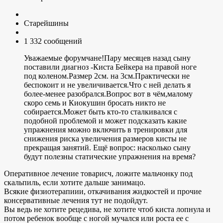
Старейшины
1 332 сообщений
Уважаемые форумчане!Пару месяцев назад сыну
поставили диагноз -Киста Бейкера на правой ноге
под коленом.Размер 2см. на 3см.Практически не
беспокоит и не увеличивается.Что с ней делать я
более-менее разобрался.Вопрос вот в чём,малому
скоро семь и Киокушин бросать никто не
собирается.Может быть кто-то сталкивался с
подобной проблемой и может подсказать какие
упражнения можно включить в тренировки для
снижения риска увеличения размеров кисты не
прекращая занятий. Ещё вопрос: насколько сыну
будут полезны статические упражнения на время?
Оперативное лечение товарисч, ложите мальчонку под
скальпиль, если хотите дальше занимацо.
Всякие физиотерапиии, откачивания жидкостей и прочие
консервативные лечения тут не подойдут.
Вы ведь не хотите рецедива, не хотите чтоб киста лопнула и
потом ребенок вообще с ногой мучался или роста ее с