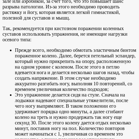
зале или аэробикой, за счет того, что это повышает шанс
разрыва патологии. Из-за этого необходимо проводить
растяжку и йогу, которая является легкой гимнастикой,
полезной для суставов и мышц.
Так, рекомендуется при кистозном поражении коленных
суставов использовать упражнения, не имеющие нагрузки
осевого типа:
Прежде всего, необходимо обмотать эластичным бинтом
пораженное колено. Далее, берется петельный эспандер,
который нужно прикрепить на опору, расположенную
на одном уровне с коленом. После этого в петлю
вдевается нога и делается несколько шагов назад, чтобы
создать напряжение. В этом случае необходимо
аккуратно разгибать ногу, выполняя 10 повторений, со
временем увеличивая количество подходов;
Это упражнение делается сидя на стуле. Сначала на
лодыжки надевают специальные утяжелители, после
чего ногу выпрямляют. В таком положении его
удерживает порядка одно минуты, а далее сгибают
колено на треть и нужно продержать так ногу еще
секунд 30. После этого колену дается отдых несколько
минут, поставив ногу на пол. Количество повторов
может начинаться с 1, увеличивая со временем это