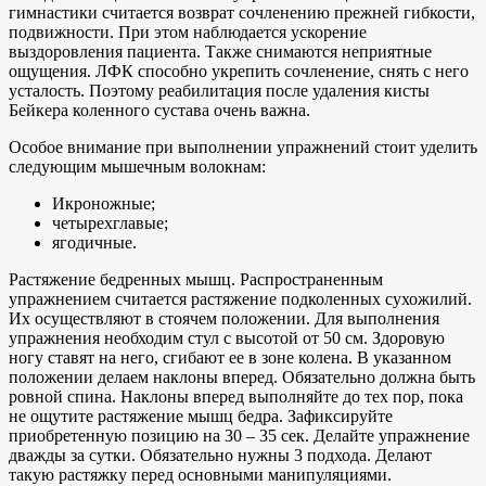
гимнастики считается возврат сочленению прежней гибкости,
подвижности. При этом наблюдается ускорение
выздоровления пациента. Также снимаются неприятные
ощущения. ЛФК способно укрепить сочленение, снять с него
усталость. Поэтому реабилитация после удаления кисты
Бейкера коленного сустава очень важна.
Особое внимание при выполнении упражнений стоит уделить
следующим мышечным волокнам:
Икроножные;
четырехглавые;
ягодичные.
Растяжение бедренных мышц. Распространенным
упражнением считается растяжение подколенных сухожилий.
Их осуществляют в стоячем положении. Для выполнения
упражнения необходим стул с высотой от 50 см. Здоровую
ногу ставят на него, сгибают ее в зоне колена. В указанном
положении делаем наклоны вперед. Обязательно должна быть
ровной спина. Наклоны вперед выполняйте до тех пор, пока
не ощутите растяжение мышц бедра. Зафиксируйте
приобретенную позицию на 30 – 35 сек. Делайте упражнение
дважды за сутки. Обязательно нужны 3 подхода. Делают
такую растяжку перед основными манипуляциями.