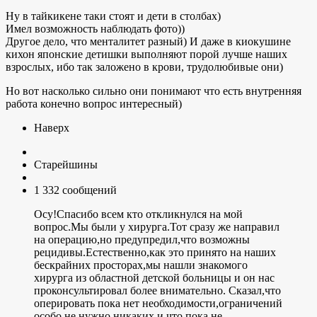
Ну в тайкикене таки стоят и дети в столбах)
Имел возможность наблюдать фото))
Другое дело, что менталитет разный) И даже в киокушине
кихон японские детишки выполняют порой лучше наших
взрослых, ибо так заложено в крови, трудолюбивые они)
Но вот насколько сильно они понимают что есть внутренняя
работа конечно вопрос интересный)
Наверх
Старейшины
1 332 сообщений
Осу!Спасибо всем кто откликнулся на мой
вопрос.Мы были у хирурга.Тот сразу же направил
на операцию,но предупредил,что возможны
рецидивы.Естественно,как это принято на наших
бескрайних просторах,мы нашли знакомого
хирурга из областной детской больницы и он нас
проконсультировал более внимательно. Сказал,что
оперировать пока нет необходимости,ограничений
особо не нужно никаких и что пока не