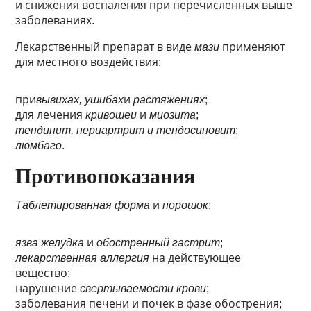
и снижения воспаления при перечисленных выше
заболеваниях.
Лекарственный препарат в виде
мази
применяют
для местного воздействия:
при
вывихах, ушибах
и
растяжениях
;
для лечения
кривошеи
и
миозита
;
тендинит, периартрит и тендосиновит
;
люмбаго
.
Противопоказания
Таблетированная форма
и
порошок
:
язва желудка
и
обостренный гастрит
;
лекарственная аллергия
на действующее
вещество;
нарушение
свертываемости крови
;
заболевания печени и почек в фазе обострения;