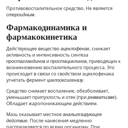
Противовоспалительное средство. Не является
стероидным
.
Фармакодинамика и
фармакокинетика
Действующее вещество
ацеклофенак
, снижает
активность и интенсивность синтеза
простагландинов
и
простациклинов
, приводящих к
возникновению воспалительного процесса. Это
происходит в связи со свойством ацеклофенака
угнетать фермент
циклооксигеназу
.
Средство снимает воспаление, обезболивает,
уменьшает припухлость и отек (при
ревматизме
).
Обладает жаропонижающим действием.
Мазь оказывает местное
анальгезирующее
действие
. После нанесения медленно
распределяется по всему организму. При