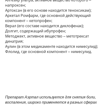
Алгезир ультра, активное вещество которого –
напроксен;
Артоксан (в его основе находится теноксикам);
Аркетал Ромфарм, где основной действующий
компонент – кетопрофен;
Верал (его составе находится диклофенак);
Долгит, содержащий ибупрофен;
Методжект, активное вещество – метотрексат
динатрия;
Аулин (в этом медикаменте находится нимесулид);
Флолид, где основной компонент – нимесулид.
Препарат Аэртал используется для снятия боли,
воспаления, широко применяется в разных сферах