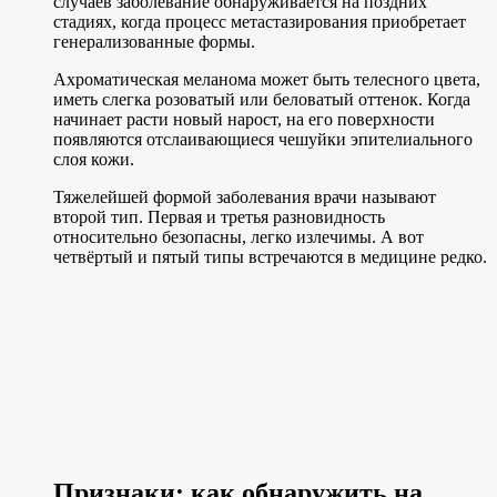
случаев заболевание обнаруживается на поздних
стадиях, когда процесс метастазирования приобретает
генерализованные формы.
Ахроматическая меланома может быть телесного цвета,
иметь слегка розоватый или беловатый оттенок. Когда
начинает расти новый нарост, на его поверхности
появляются отслаивающиеся чешуйки эпителиального
слоя кожи.
Тяжелейшей формой заболевания врачи называют
второй тип. Первая и третья разновидность
относительно безопасны, легко излечимы. А вот
четвёртый и пятый типы встречаются в медицине редко.
Признаки: как обнаружить на