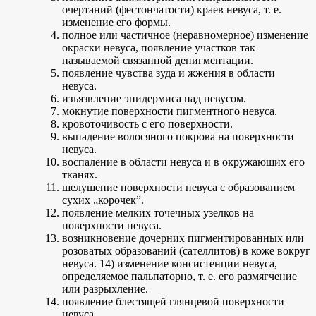
очертаний (фестончатости) краев невуса, т. е.
изменение его формы.
полное или частичное (неравномерное) изменение
окраски невуса, появление участков так
называемой связанной депигментации.
появление чувства зуда и жжения в области
невуса.
изъязвление эпидермиса над невусом.
мокнутие поверхности пигментного невуса.
кровоточивость с его поверхности.
выпадение волосяного покрова на поверхности
невуса.
воспаление в области невуса и в окружающих его
тканях.
шелушение поверхности невуса с образованием
сухих „корочек”.
появление мелких точечных узелков на
поверхности невуса.
возникновение дочерних пигментированных или
розоватых образований (сателлитов) в коже вокруг
невуса. 14) изменение консистенции невуса,
определяемое пальпаторно, т. е. его размягчение
или разрыхление.
появление блестящей глянцевой поверхности
невуса.