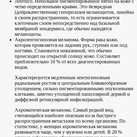
Лентиго. Небольшое пигментированное пятно на коже с
четко определенными краями. Это безвредная
(доброкачественная) гиперплазия меланоцитов, линейна
в своем распространении, то есть ограничивается
клеточным слоем непосредственно над базальной
мембраной эпидермиса, где обычно находятся
меланоциты.
Акролентигинозная меланома. Форма рака кожи,
которая проявляется на ладонях рук, ступнях или под
ногтями. Становится инвазивной, что обычно
происходит на открытой солнцу коже. Составляет
приблизительно 10 % от всех диагностированных
видов.
Характеризуется медленным лентигинозным
радиальным ростом и центральным бляшкообразным
утолщением, сильно пигментированными опухолевыми
клетками, заметно утолщенной папиллярной дермой и
диффузной ретикулярной инфильтрацией.
Ахроматическая меланома. Самый редкий вид,
считающийся наиболее опасным из-за быстрого
распространения метастазов по всему организму. По
статистике, у женщин ахроматическая меланома
развивается чаще, чем у мужчин или детей. В 20 %