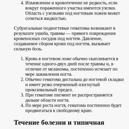
Изъязвление и кровотечение не редкость, если
вокруг пораженного участка имеются узелки.
Область с узелками под ногтевым ложем может
сочиться жидкостью.
Субунгальные подногтевые гематомы возникают в
результате ушиба, травмы — прямого повреждения
кровеносных сосудов под ногтем. Давление,
создаваемое сбором крови под ногтем, вызывает
сильную боль.
Кровь в ногтевом ложе обычно скапливается в
течение одного-двух дней после травмы и, в
отличие от меланомы, постепенно исчезает по
мере заживления ногтя.
Обычно гематома дистальна до ногтевой складки
и имеет резко очерченный изогнутый
проксимальный предел.
При гематоме пигмент не распространяется
дальше области ногтя.
По мере роста ногтя, гематома постепенно будет
продвигаться к свободному краю.
Течение болезни и типичная