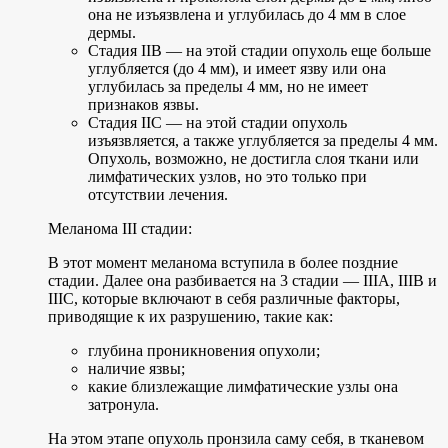
она не изъязвлена и углубилась до 4 мм в слое
дермы.
Стадия IIB — на этой стадии опухоль еще больше
углубляется (до 4 мм), и имеет язву или она
углубилась за пределы 4 мм, но не имеет
признаков язвы.
Стадия IIC — на этой стадии опухоль
изъязвляется, а также углубляется за пределы 4 мм.
Опухоль, возможно, не достигла слоя ткани или
лимфатических узлов, но это только при
отсутствии лечения.
Меланома III стадии:
В этот момент меланома вступила в более поздние
стадии. Далее она разбивается на 3 стадии — IIIA, IIIB и
IIIC, которые включают в себя различные факторы,
приводящие к их разрушению, такие как:
глубина проникновения опухоли;
наличие язвы;
какие близлежащие лимфатические узлы она
затронула.
На этом этапе опухоль пронзила саму себя, в тканевом