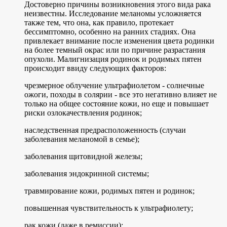
Достоверно причины возникновения этого вида рака
неизвестны. Исследование меланомы усложняется
также тем, что она, как правило, протекает
бессимптомно, особенно на ранних стадиях. Она
привлекает внимание после изменения цвета родинки
на более темный окрас или по причине разрастания
опухоли. Малигнизация родинок и родимых пятен
происходит ввиду следующих факторов:
чрезмерное облучение ультрафиолетом - солнечные
ожоги, походы в солярии - все это негативно влияет не
только на общее состояние кожи, но еще и повышает
риски озлокачествления родинок;
наследственная предрасположенность (случаи
заболевания меланомой в семье);
заболевания щитовидной железы;
заболевания эндокринной системы;
травмирование кожи, родимых пятен и родинок;
повышенная чувствительность к ультрафиолету;
рак кожи (даже в ремиссии);