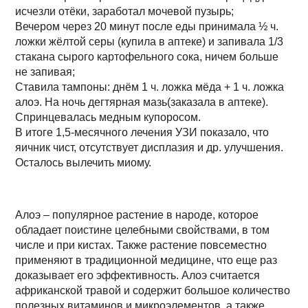
исчезли отёки, заработал мочевой пузырь;
Вечером через 20 минут после еды принимала ½ ч.
ложки жёлтой серы (купила в аптеке) и запивала 1/3
стакана сырого картофельного сока, ничем больше
не запивая;
Ставила тампоны: днём 1 ч. ложка мёда + 1 ч. ложка
алоэ. На ночь дегтярная мазь(заказала в аптеке).
Спринцевалась медным купоросом.
В итоге 1,5-месячного лечения УЗИ показало, что
яичник чист, отсутствует дисплазия и др. улучшения.
Осталось вылечить миому.
Алоэ – популярное растение в народе, которое
обладает поистине целебными свойствами, в том
числе и при кистах. Также растение повсеместно
применяют в традиционной медицине, что еще раз
доказывает его эффективность. Алоэ считается
африканской травой и содержит большое количество
полезных витаминов и микроэлементов, а также