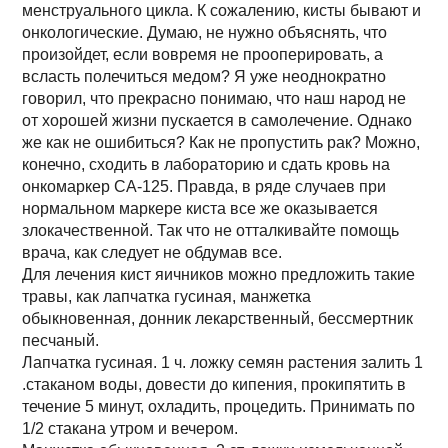
менструального цикла. К сожалению, кисты бывают и
онкологические. Думаю, не нужно объяснять, что
произойдет, если вовремя не прооперировать, а
всласть полечиться медом? Я уже неоднократно
говорил, что прекрасно понимаю, что наш народ не
от хорошей жизни пускается в самолечение. Однако
же как не ошибиться? Как не пропустить рак? Можно,
конечно, сходить в лабораторию и сдать кровь на
онкомаркер СА-125. Правда, в ряде случаев при
нормальном маркере киста все же оказывается
злокачественной. Так что не отталкивайте помощь
врача, как следует не обдумав все.
Для лечения кист яичников можно предложить такие
травы, как лапчатка гусиная, манжетка
обыкновенная, донник лекарственный, бессмертник
песчаный.
Лапчатка гусиная. 1 ч. ложку семян растения залить 1
.стаканом воды, довести до кипения, прокипятить в
течение 5 минут, охладить, процедить. Принимать по
1/2 стакана утром и вечером.