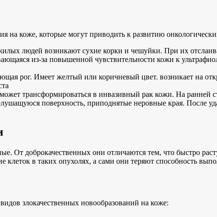
я на коже, которые могут приводить к развитию онкологических
пожилых людей возникают сухие корки и чешуйки. При их отслаив
вающаяся из-за повышенной чувствительности кожи к ультрафиоле
щая рог. Имеет желтый или коричневый цвет. возникает на отк
ста
 может трансформироваться в инвазивный рак кожи. На ранней с
елушащуюся поверхность, приподнятые неровные края. После уд
и
ые. От доброкачественных они отличаются тем, что быстро раст
ие клеток в таких опухолях, а сами они теряют способность вып
видов злокачественных новообразований на коже: