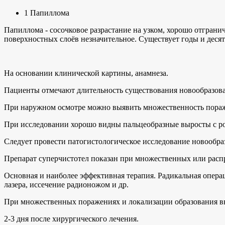
1 Папиллома
Папиллома - сосочковое разрастание на узком, хорошо отгран
поверхностных слоёв незначительное. Существует годы и десятил
На основании клинической картины, анамнеза.
Пациенты отмечают длительность существования новообразован
При наружном осмотре можно выявить множественность пораж
При исследовании хорошо видны пальцеобразные выросты с р
Следует провести патогистологическое исследование новообра
Препарат суперчистотел показан при множественных или расп
Основная и наиболее эффективная терапия. Радикальная опера
лазера, иссечение радионожом и др.
При множественных поражениях и локализации образования вне
2-3 дня после хирургического лечения.