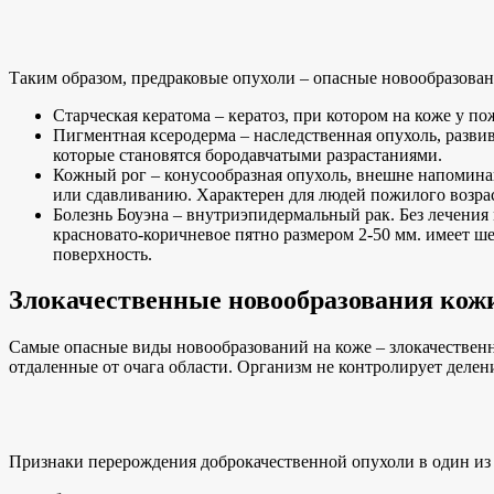
Таким образом, предраковые опухоли – опасные новообразовани
Старческая кератома – кератоз, при котором на коже у 
Пигментная ксеродерма – наследственная опухоль, разви
которые становятся бородавчатыми разрастаниями.
Кожный рог – конусообразная опухоль, внешне напоминаю
или сдавливанию. Характерен для людей пожилого возра
Болезнь Боуэна – внутриэпидермальный рак. Без лечения
красновато-коричневое пятно размером 2-50 мм. имеет ш
поверхность.
Злокачественные новообразования кож
Самые опасные виды новообразований на коже – злокачественн
отдаленные от очага области. Организм не контролирует делен
Признаки перерождения доброкачественной опухоли в один из 