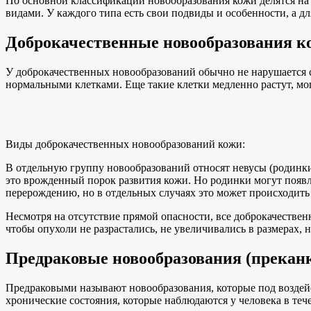
По основной классификации новообразования кожи делятся на
видами. У каждого типа есть свои подвиды и особенности, а д
Доброкачественные новообразования к
У доброкачественных новообразований обычно не нарушается с
нормальными клетками. Еще такие клетки медленно растут, мог
Виды доброкачественных новообразований кожи:
В отдельную группу новообразований относят невусы (родинки)
это врожденный порок развития кожи. Но родинки могут появля
перерождению, но в отдельных случаях это может происходить
Несмотря на отсутствие прямой опасности, все доброкачествен
чтобы опухоли не разрастались, не увеличивались в размерах, 
Предраковые новообразования (прекан
Предраковыми называют новообразования, которые под воздей
хронические состояния, которые наблюдаются у человека в теч