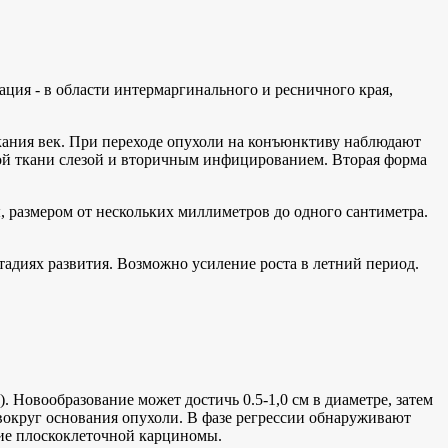
ация - в области интермаргинального и ресничного края,
кания век. При переходе опухоли на конъюнктиву наблюдают
ой ткани слезой и вторичным инфицированием. Вторая форма
 размером от нескольких миллиметров до одного сантиметра.
тадиях развития. Возможно усиление роста в летний период.
. Новообразование может достичь 0.5-1,0 см в диаметре, затем
вокруг основания опухоли. В фазе регрессии обнаруживают
тие плоскоклеточной карциномы.