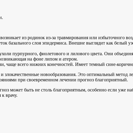
и.
возникает из родинок из-за травмирования или избыточного воз
ток базального слоя эпидермиса. Внешне выглядит как белый уз
холи пурпурного, фиолетового и лилового цвета. Они объединя
возникающая на фоне липом и атером.
и, чаще всего нижних конечностей. Имеет темный сине-коричне
и злокачественные новообразования. Это оптимальный метод леч
ояниями при своевременном лечении прогноз благоприятный.
огноз может быть не столь благоприятным, особенно если уже н
к врачу.