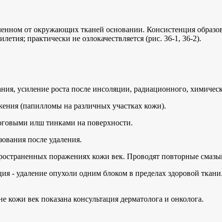
иченном от окружающих тканей основании. Консистенция образов
етия; практически не озлокачествляется (рис. 36-1, 36-2).
ия, усиление роста после инсоляции, радиационного, химическо
ения (папилломы на различных участках кожи).
оговыми илш тинками на поверхности.
зования после удаления.
ространенных поражениях кожи век. Проводят повторные смазыв
ция - удаление опухоли одним блоком в пределах здоровой тка
 кожи век показана консультация дерматолога и онколога.