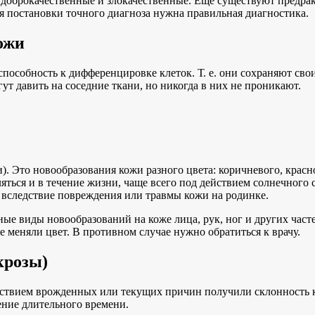
 доброкачественные и злокачественные. Еще существуют предр
ля постановки точного диагноза нужна правильная диагностика.
ожи
пособность к дифференцировке клеток. Т. е. они сохраняют сво
ут давить на соседние ткани, но никогда в них не проникают.
. Это новообразования кожи разного цвета: коричневого, красно
ться и в течение жизни, чаще всего под действием солнечного 
 вследствие повреждения или травмы кожи на родинке.
ные виды новообразований на коже лица, рук, ног и других част
не меняли цвет. В противном случае нужно обратиться к врачу.
крозы)
ствием врожденных или текущих причин получили склонность к
ение длительного времени.