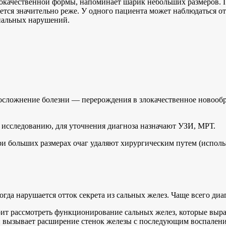
окачественной формы, напоминает шарик небольших размеров. П
ается значительно реже. У одного пациента может наблюдаться о
нальных нарушений.
сложнение болезни — перерождения в злокачественное новообраз
 исследованию, для уточнения диагноза назначают УЗИ, МРТ.
ри больших размерах очаг удаляют хирургическим путем (исполь
огда нарушается отток секрета из сальных желез. Чаще всего ди
тоит рассмотреть функционирование сальных желез, которые выр
 и вызывает расширение стенок железы с последующим воспален