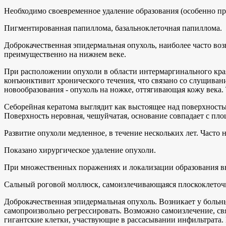
Необходимо своевременное удаление образования (особенно пр
Пигментированная папиллома, базальноклеточная папиллома.
Доброкачественная эпидермальная опухоль, наиболее часто воз
преимущественно на нижнем веке.
При расположении опухоли в области интермаргинального кра
конъюнктивит хронического течения, что связано со слущива
новообразования - опухоль на ножке, оттягивающая кожу века
Себорейная кератома выглядит как выстоящее над поверхность
Поверхность неровная, чешуйчатая, основание совпадает с пло
Развитие опухоли медленное, в течение нескольких лет. Част
Показано хирургическое удаление опухоли.
При множественных поражениях и локализации образования вне
Сальный роговой моллюск, самоизлечивающаяся плоскоклеточ
Доброкачественная эпидермальная опухоль. Возникает у больных
самопроизвольно регрессировать. Возможно самоизлечение, с
гигантские клетки, участвующие в рассасывании инфильтрата