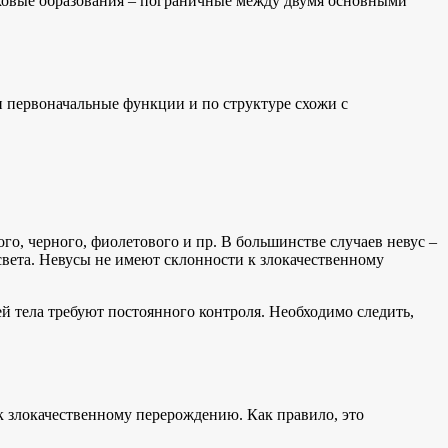
аковые образования – пограничные между двумя основными
и первоначальные функции и по структуре схожи с
го, черного, фиолетового и пр. В большинстве случаев невус –
света. Невусы не имеют склонности к злокачественному
ей тела требуют постоянного контроля. Необходимо следить,
 злокачественному перерождению. Как правило, это