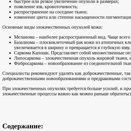
быстрое или резкое увеличение опухоли в размерах;
появление язв, кровоточивость;
распространение на соседние ткани;
изменение цвета или степени насыщенности пигментаци
Основные виды злокачественных опухолей кожи:
Меланома – наиболее распространенный вид. Чаще всего 
Базалиома – плоскоклеточный рак кожи из атипичных кле
увеличивается в ширину и превращается в глубокую язву.
Саркома Капоши. Представляет собой множественные опу
Липосаркома – злокачественная опухоль жировой ткани, 
Фибросаркома – новообразование из соединительной ткан
Специалисты рекомендуют удалять как доброкачественные, так 
доброкачественными новообразованиями и предраковыми сост
При злокачественных опухолях требуется больше усилий, и пр
злокачественные процессы важно как можно раньше обратиться 
Содержание: