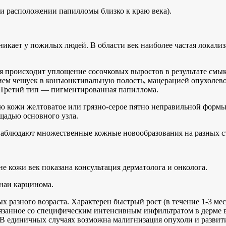
и расположении папилломы близко к краю века).
никает у пожилых людей. В области век наиболее частая локализ
я происходит уплощение сосочковых выростов в результате смы
нием чешуек в конъюнктивальную полость, мацерацией опухолев
. Третий тип — пигментированная папиллома.
ю кожи желтоватое или грязно-серое пятно неправильной формы,
щадью основного узла.
о наблюдают множественные кожные новообразования на разных с
 кожи век показана консультация дерматолога и онколога.
наи карцинома.
 разного возраста. Характерен быстрый рост (в течение 1-3 мес)
вязанное со специфическим интенсивным инфильтратом в дерме 
. В единичных случаях возможна малигнизация опухоли и разви