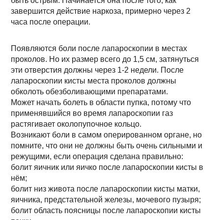
быть острым. Начинается она после того, как
завершится действие наркоза, примерно через 2
часа после операции.
Появляются боли после лапароскопии в местах
проколов. Но их размер всего до 1,5 см, затянуться
эти отверстия должны через 1-2 недели. После
лапароскопии кисты места проколов должны
обколоть обезболивающими препаратами.
Может начать болеть в области пупка, потому что
применявшийся во время лапароскопии газ
растягивает околопупочное кольцо.
Возникают боли в самом оперированном органе, но
помните, что они не должны быть очень сильными и
режущими, если операция сделана правильно:
болит яичник или яичко после лапароскопии кисты в
нём;
болит низ живота после лапароскопии кисты матки,
яичника, предстательной железы, мочевого пузыря;
болит область поясницы после лапароскопии кисты