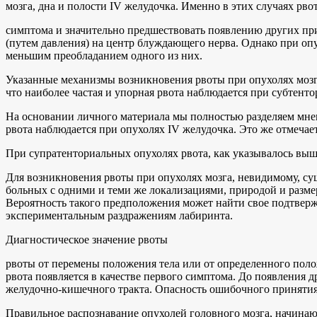
мозга, дна и полости IV желудочка. Именно в этих случаях рво
симптома и значительно предшествовать появлению других при
(путем давления) на центр блуждающего нерва. Однако при опу
меньшим преобладанием одного из них.
Указанные механизмы возникновения рвоты при опухолях мозга
что наиболее частая и упорная рвота наблюдается при субтенто
На основании личного материала мы полностью разделяем мнен
рвота наблюдается при опухолях IV желудочка. Это же отмечает
При супратенториальных опухолях рвота, как указывалось выше
Для возникновения рвоты при опухолях мозга, невидимому, су
больных с одними и теми же локализациями, природой и разме
Вероятность такого предположения может найти свое подтвер
экспериментальным раздражениям лабиринта.
Диагностическое значение рвоты
рвоты от перемены положения тела или от определенного полож
рвота появляется в качестве первого симптома. До появления 
желудочно-кишечного тракта. Опасность ошибочного принятия 
Правильное распознавание опухолей головного мозга, начинаю