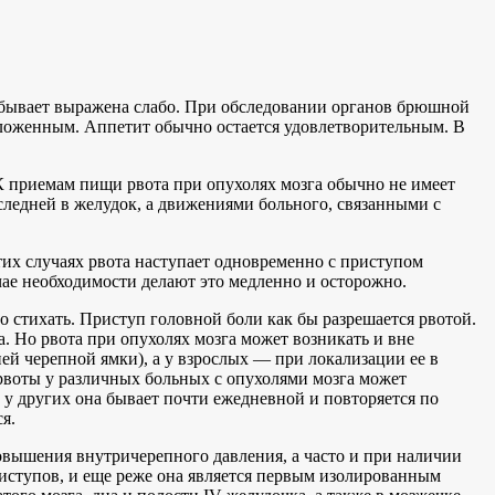
о бывает выражена слабо. При обследовании органов брюшной
бложенным. Аппетит обычно остается удовлетворительным. В
 К приемам пищи рвота при опухолях мозга обычно не имеет
следней в желудок, а движениями больного, связанными с
их случаях рвота наступает одновременно с приступом
чае необходимости делают это медленно и осторожно.
о стихать. Приступ головной боли как бы разрешается рвотой.
. Но рвота при опухолях мозга может возникать и вне
ей черепной ямки), а у взрослых — при локализации ее в
 рвоты у различных больных с опухолями мозга может
 у других она бывает почти ежедневной и повторяется по
я.
овышения внутричерепного давления, а часто и при наличии
риступов, и еще реже она является первым изолированным