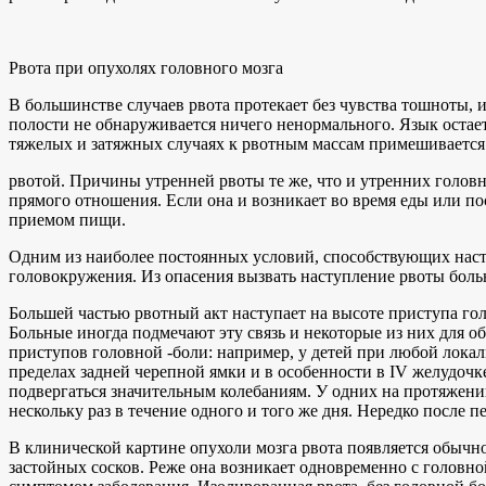
Рвота при опухолях головного мозга
В большинстве случаев рвота протекает без чувства тошноты,
полости не обнаруживается ничего ненормального. Язык остае
тяжелых и затяжных случаях к рвотным массам примешивается 
рвотой. Причины утренней рвоты те же, что и утренних головн
прямого отношения. Если она и возникает во время еды или по
приемом пищи.
Одним из наиболее постоянных условий, способствующих насту
головокружения. Из опасения вызвать наступление рвоты больн
Большей частью рвотный акт наступает на высоте приступа гол
Больные иногда подмечают эту связь и некоторые из них для о
приступов головной -боли: например, у детей при любой локал
пределах задней черепной ямки и в особенности в IV желудочк
подвергаться значительным колебаниям. У одних на протяжении
нескольку раз в течение одного и того же дня. Нередко после 
В клинической картине опухоли мозга рвота появляется обычн
застойных сосков. Реже она возникает одновременно с головно