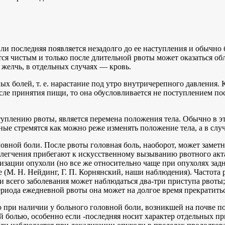
 или последняя появляется незадолго до ее наступления и обычн
тся чистым и только после длительной рвоты может оказаться о
желчь, в отдельных случаях — кровь.
ых болей, т. е. нарастание под утро внутричерепного давления.
сле принятия пищи, то она обусловливается не поступлением по
плению рвоты, является перемена положения тела. Обычно в эт
ые стремятся как можно реже изменять положение тела, а в слу
овной боли. После рвоты головная боль, наоборот, может заметн
блегчения прибегают к искусственному вызыванию рвотного акта
изации опухоли (но все же относительно чаще при опухолях задн
е (М. Н. Нейдинг, Г. П. Корнянский, наши наблюдения). Частота
 всего заболевания может наблюдаться два-три приступа рвоты;
периода ежедневной рвоты она может на долгое время прекратитьс
о при наличии у больного головной боли, возникшей на почве п
й болью, особенно если -последняя носит характер отдельных п