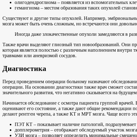
олигодендроглиома – появляется из вспомогательных кл
гемангиома – местом образования таких опухолей становя
Существуют и другие типы опухолей. Например, эмбриональные
мозга может быть очень сложным, но встречаются они довольно
Иногда даже злокачественные опухоли замедляются в раз
Также врачи выделяют глиозный тип новообразований. Они пре
которая является полостью с различным наполнением внутри тк
травмами или аневризмой сосудов.
Диагностика
Перед проведением операции больному назначают обследование,
операции. На основании диагностики также врач сможет соста
значительного развития, что негативно сказывается на будущем
Начинается обследование с осмотра пациента группой врачей. В
оценивают его состояние, а также дают общие рекомендации по
делают рентген черепа, а также КТ и МРТ мозга. Чаще всего эт
ПЭТ КТ – показывает наличие патологий, подразумевает 
допплерометрия – отображает обследуемый участок мозга,
УЗИ мозга – позволяет определить минимальные смещени