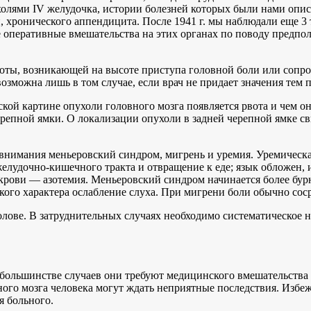
холями IV желудочка, истории болезней которых были нами опис
, хронического аппендицита. После 1941 г. мы наблюдали еще 3
е оперативные вмешательства на этих органах по поводу предпо
воты, возникающей на высоте приступа головной боли или соп
озможна лишь в том случае, если врач не придает значения тем
кой картине опухоли головного мозга появляется рвота и чем о
репной ямки. О локализации опухоли в задней черепной ямке св
имания меньеровский синдром, мигрень и уремия. Уремическая 
лудочно-кишечного тракта и отвращение к еде; язык обложен, из
 крови — азотемия. Меньеровский синдром начинается более бу
кого характера ослабление слуха. При мигрени боли обычно сос
лове. В затруднительных случаях необходимо систематическое н
большинстве случаев они требуют медицинского вмешательства и
ного мозга человека могут ждать неприятные последствия. Избе
я больного.