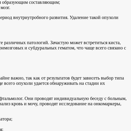
жим образующим составляющим;
мозг.
ериод внутриутробного развития. Удаление такой опухоли
е различных патологий. Зачастую может встретиться киста,
имозговых и субдуральных гематом, что чаще всего связано с
е важно, так как от результатов будет зависеть выбор типа
е всего опухоли удается обнаруживать на стадии их
и офтальмолог. Они проводят индивидуальную беседу с больным,
нализ кровь и мочу, проводят исследование на онкомаркеры,
атора;
я;