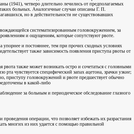
аны (1941), четверо длительно лечились от предполагаемых
 таких больных. Аналогичные случаи описаны Г. П.
лагавшихся, но в действительности не существовавших
ровождающейся систематизированным головокружением, за
 проявлениям и ощущениям, которые сопутствуют рвоте.
на упорнее и постояннее, тем при прочих сходных условиях
идетельствует также зависимость появления приступа рвоты от
рвота также может возникать остро и сочетаться с головными
о рта чувствуется специфический запах ацетона, зрачки узкие;
рно, приступу головокружений и рвоте предшествует обычно
редоточены в какой-либо
аблюдение за больным и периодическое обследование глазного
 проведения операции, что позволяет избежать их разрастания
жать многих из них удается с помощью правильной