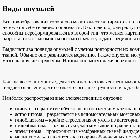
Виды опухолей
Все новообразования головного мозга классифицируются по р
не несут в себе серьезной опасности. Как правило, они растут
способны переформироваться во второй тип, что меняет картин
разрастаются с высокой скоростью и зачастую дают рецидивы и
Выделяют два подвида опухолей с учетом повторности их возн
тканей. Обычно оно развивается медленно. Также опухоли могу
мозге на другие структуры. Иногда они могут даже переходит
Больше всего внимания уделяется именно злокачественным опух
поддаются лечению, что создает серьезные трудности как для 
Наиболее распространенные злокачественные опухоли:
глиома – ее развитие обусловлено поражением клеток не
астроцитома – разрастается из вспомогательных мозговых
глиобластома – крайне агрессивная опухоль из категори
пинеобластома – начальным участком такой опухоли стан
эпендимома – происходит из мембранных тканей желудочк
менингиома – относится к категории оболочечных новооб