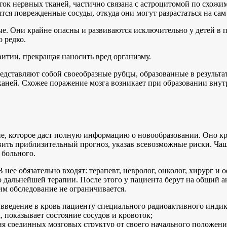
еток нервных тканей, частично связана с астроцитомой по схо
тся поврежденные сосуды, откуда они могут разрастаться на сам 
. Они крайне опасны и развиваются исключительно у детей в п
 редко.
витии, прекращая наносить вред организму.
дставляют собой своеобразные рубцы, образованные в результат
аней. Схожее поражение мозга возникает при образовании внутр
 которое даст полную информацию о новообразовании. Оно крайн
вить приблизительный прогноз, указав всевозможные риски. Чащ
 больного.
 нее обязательно входят: терапевт, невролог, онколог, хирург 
 дальнейшей терапии. После этого у пациента берут на общий а
им обследование не ограничивается.
введение в кровь пациенту специального радиоактивного индик
 показывает состояние сосудов и кровоток;
я срединных мозговых структур от своего начального положени