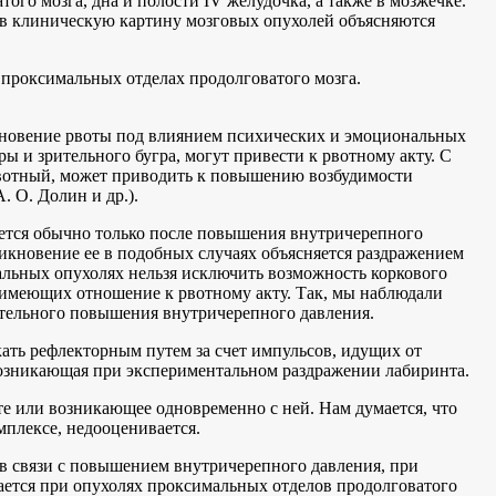
ого мозга, дна и полости IV желудочка, а также в мозжечке.
 в клиническую картину мозговых опухолей объясняются
проксимальных отделах продолговатого мозга.
икновение рвоты под влиянием психических и эмоциональных
 и зрительного бугра, могут привести к рвотному акту. С
 рвотный, может приводить к повышению возбудимости
 О. Долин и др.).
ляется обычно только после повышения внутричерепного
икновение ее в подобных случаях объясняется раздражением
иальных опухолях нельзя исключить возможность коркового
 имеющих отношение к рвотному акту. Так, мы наблюдали
чительного повышения внутричерепного давления.
ать рефлекторным путем за счет импульсов, идущих от
 возникающая при экспериментальном раздражении лабиринта.
е или возникающее одновременно с ней. Нам думается, что
плексе, недооценивается.
в связи с повышением внутричерепного давления, при
чается при опухолях проксимальных отделов продолговатого