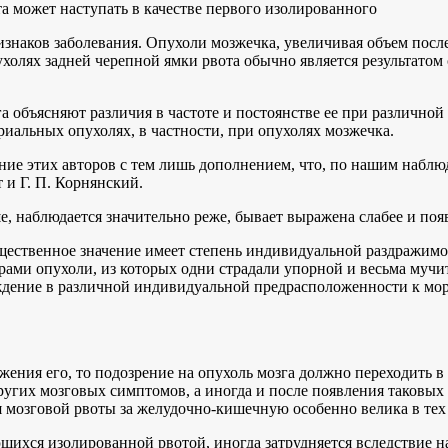
та может наступать в качестве первого изолированного
знаков заболевания. Опухоли мозжечка, увеличивая объем после
холях задней черепной ямки рвота обычно является результатом
 объясняют различия в частоте и постоянстве ее при различной
риальных опухолях, в частности, при опухолях мозжечка.
ие этих авторов с тем лишь дополнением, что, по нашим наблю
 и Г. П. Корнянский.
, наблюдается значительно реже, бывает выражена слабее и поя
щественное значение имеет степень индивидуальной раздражимос
рами опухоли, из которых одни страдали упорной и весьма мучи
ждение в различной индивидуальной предрасположенности к морс
ения его, то подозрение на опухоль мозга должно переходить в
других мозговых симптомов, а иногда и после появления таковых
мозговой рвоты за желудочно-кишечную особенно велика в тех 
щихся изолированной рвотой, иногда затрудняется вследствие н