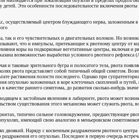
ли наблюдается при локализации опухоли в пределах продолговат
у детей. Эти особенности последовательности включения рвоты
с, осуществляемый центром блуждающего нерва, заложенным в 
ного
а, так и его чувствительных и двигательных волокон. Но возн
ывают, что и импульсы, притекающие к рвотному центру от коры
 влияния коры на подкорковые вегетативные центры, включая и
казана возможностью выработки условного рвотного рефлекса (А.
ая и таковые зрительного бугра и полосатого тела, рвота появ
холях рвота представляет собой типичный общий симптом. Возн
льтате растяжения полости последнего. Однако при супратентор
ния опухолью заложенных в коре клеточных скоплений и путей,
 в качестве раннего симптома, до развития сколько-нибудь зна
одящем к застойным явлениям в лабиринте, рвота может возник
ельством существования этого механизма может служить рвота,
иринтах, типично сильное головокружение, предшествующее рвот
опухолях, имеющий свою аналогию в меньеровском симптомоком
х двоякий. Наряду с косвенным раздражением рвотного центра 
о раздражения его опухолью. Последнее в первую очередь встре