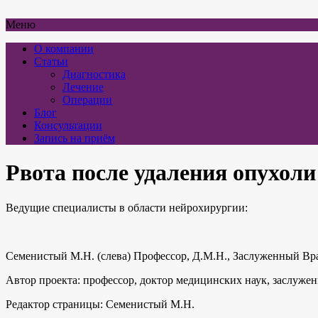
Меню
О компании
Статьи
Диагностика
Лечение
Операции
Блог
Консультации
Запись на приём
Рвота после удаления опухоли
Ведущие специалисты в области нейрохирургии:
Семенистый М.Н. (слева) Профессор, Д.М.Н., Заслуженный Вра
Автор проекта: профессор, доктор медицинских наук, заслуж
Редактор страницы: Семенистый М.Н.