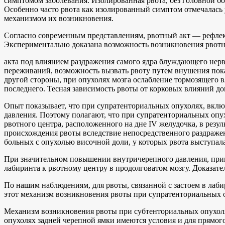
симптомом заболевания. Изолированная рвота, без головной бо
Особенно часто рвота как изолированный симптом отмечалась 
механизмом их возникновения.
Согласно современным представлениям, рвотный акт — рефлек
Экспериментально доказана возможность возникновения рвот
акта под влиянием раздражения самого ядра блуждающего нерв
переживаний, возможность вызвать рвоту путем внушения показ
другой стороны, при опухолях мозга ослабление тормозящего
последнего. Тесная зависимость рвоты от корковых влияний до
Опыт показывает, что при супратенториальных опухолях, включ
давления. Поэтому полагают, что при супратенториальных опу
рвотного центра, расположенного на дне IV желудочка, в резу
происхождения рвоты вследствие непосредственного раздраже
больных с опухолью височной доли, у которых рвота выступала
При значительном повышении внутричерепного давления, прив
лабиринта к рвотному центру в продолговатом мозгу. Доказат
По нашим наблюдениям, для рвоты, связанной с застоем в лаб
этот механизм возникновения рвоты при супратенториальных 
Механизм возникновения рвоты при субтенториальных опухоля
опухолях задней черепной ямки имеются условия и для прямог