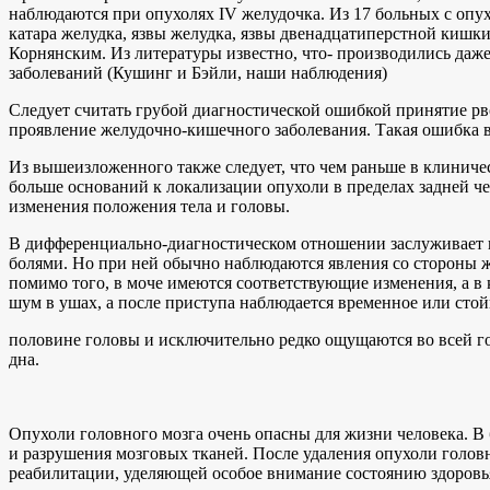
наблюдаются при опухолях IV желудочка. Из 17 больных с опу
катара желудка, язвы желудка, язвы двенадцатиперстной кишки
Корнянским. Из литературы известно, что- производились даж
заболеваний (Кушинг и Бэйли, наши наблюдения)
Следует считать грубой диагностической ошибкой принятие р
проявление желудочно-кишечного заболевания. Такая ошибка в
Из вышеизложенного также следует, что чем раньше в клиничес
больше оснований к локализации опухоли в пределах задней че
изменения положения тела и головы.
В дифференциально-диагностическом отношении заслуживает вн
болями. Но при ней обычно наблюдаются явления со стороны же
помимо того, в моче имеются соответствующие изменения, а в
шум в ушах, а после приступа наблюдается временное или стой
половине головы и исключительно редко ощущаются во всей го
дна.
Опухоли головного мозга очень опасны для жизни человека. В 
и разрушения мозговых тканей. После удаления опухоли голов
реабилитации, уделяющей особое внимание состоянию здоровь