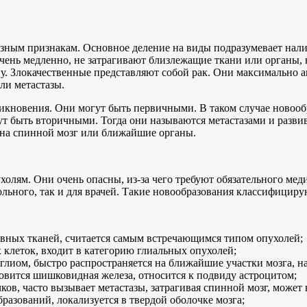
азным признакам. Основное деление на виды подразумевает нал
 очень медленно, не затрагивают близлежащие ткани или органы,
у. Злокачественные представляют собой рак. Они максимально а
ли метастазы.
икновения. Они могут быть первичными. В таком случае новообр
т быть вторичными. Тогда они называются метастазами и развив
ь на спинной мозг или ближайшие органы.
олям. Они очень опасны, из-за чего требуют обязательного мед
больного, так и для врачей. Такие новообразования классифицир
рвных тканей, считается самым встречающимся типом опухолей;
 клеток, входит в категорию глиальных опухолей;
и глиом, быстро распространяется на ближайшие участки мозга, 
овится шишковидная железа, относится к подвиду астроцитом;
ов, часто вызывает метастазы, затрагивая спинной мозг, может 
разований, локализуется в твердой оболочке мозга;