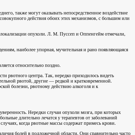
днего, также могут оказывать непосредственное воздействие
 совокупного действия обоих этих механизмов, с большим или
 локализации опухоли. Л. М. Пуссеп и Оппенгейм отмечали,
дениям, наиболее упорная, мучительная и рано появляющаяся
вляется относительно поздно.
ти рвотного центра. Так, нередко приходилось видеть
тельной рвотой, другие — редкой и кратковременной.
кой болезни, рвотному действию алкоголя и к
 уверенность. Нередки случаи опухоли мозга, при которых
 больные длительно лечатся у терапевтов от заболеваний
случаях, когда рвотные массы содержат примесь крови.
аличия болей в подложечной области. Они сравнительно часто