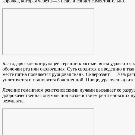
корочка, которая через 2―3 недели сойдет самостоятельно.
Благодаря склерозирующей терапии красные пятна удаляются к
оболочки рта или околоушная. Суть сводится к введению в тк
месте пятна появляется рубцовая ткань. Склерозант — 70% раст
уплотняется и становится болезненной. Процедура очень длител
Лечение гемангиом рентгеновскими лучами вызывает ее разруш
доброкачественная опухоль под воздействием рентгеновских луч
результата.