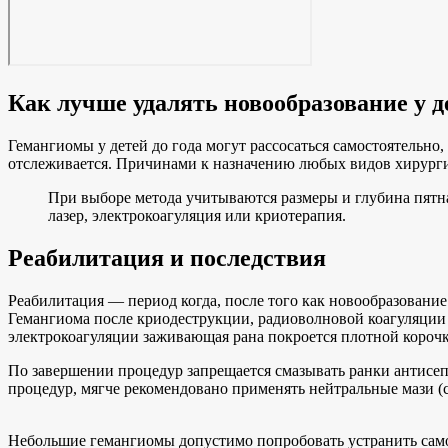
Как лучше удалять новообразование у д
Гемангиомы у детей до года могут рассосаться самостоятельн
отслеживается. Причинами к назначению любых видов хирургич
При выборе метода учитываются размеры и глубина пятна
лазер, электрокоагуляция или криотерапия.
Реабилитация и последствия
Реабилитация — период когда, после того как новообразование
Гемангиома после криодеструкции, радиоволновой коагуляции 
электрокоагуляции заживающая рана покроется плотной корочко
По завершении процедур запрещается смазывать ранки антисеп
процедур, мягче рекомендовано применять нейтральные мази (
Небольшие гемангиомы допустимо попробовать устранить само