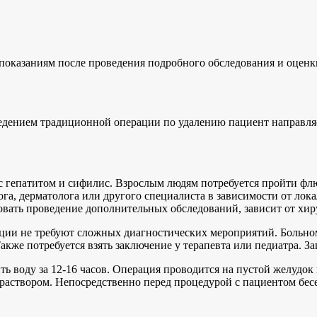
показаниям после проведения подробного обследования и оценк
ведением традиционной операции по удалению пациент направля
 с гепатитом и сифилис. Взрослым людям потребуется пройти ф
га, дерматолога или другого специалиста в зависимости от лок
овать проведение дополнительных обследований, зависит от хир
ции не требуют сложных диагностических мероприятий. Больном
акже потребуется взять заключение у терапевта или педиатра. З
ь воду за 12-16 часов. Операция проводится на пустой желудо
аствором. Непосредственно перед процедурой с пациентом бесе