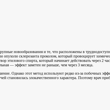
рупные новообразования и те, что расположены в труднодоступн
ани опухоли склерозанта проколом, который провоцирует химиче
вор этилового спирта, который начинает действовать через 2 час
ьная — эффект заметен не раньше, чем через 3 месяца.
ение. Однако этот метод используют редко из-за побочных эффе
ей становилась злокачественного характера. Поэтому врач прибе