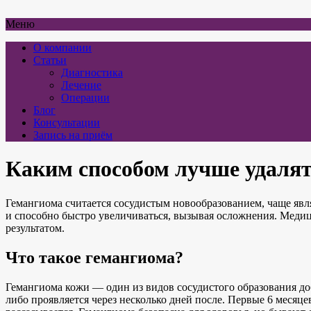
Меню
О компании
Статьи
Диагностика
Лечение
Операции
Блог
Консультации
Запись на приём
Каким способом лучше удаля
Гемангиома считается сосудистым новообразованием, чаще явл
и способно быстро увеличиваться, вызывая осложнения. Медиц
результатом.
Что такое гемангиома?
Гемангиома кожи — один из видов сосудистого образования доб
либо проявляется через несколько дней после. Первые 6 месяце