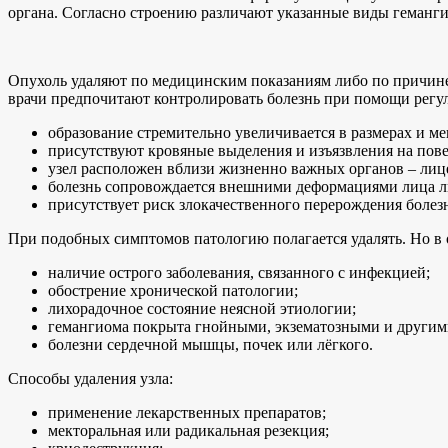
органа. Согласно строению различают указанные виды геман
Опухоль удаляют по медицинским показаниям либо по причине 
врачи предпочитают контролировать болезнь при помощи регул
образование стремительно увеличивается в размерах и ме
присутствуют кровяные выделения и изъязвления на пов
узел расположен вблизи жизненно важных органов – лицев
болезнь сопровождается внешними деформациями лица ли
присутствует риск злокачественного перерождения болез
При подобных симптомов патологию полагается удалять. Но в 
наличие острого заболевания, связанного с инфекцией;
обострение хронической патологии;
лихорадочное состояние неясной этиологии;
гемангиома покрыта гнойными, экзематозными и другим
болезни сердечной мышцы, почек или лёгкого.
Способы удаления узла:
применение лекарственных препаратов;
мекторальная или радикальная резекция;