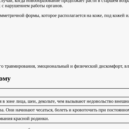
 случаи, когда новообразование продолжает расти в старшем возр
х с нарушением работы органов.
мметричной формы, которое располагается на коже, под кожей и
ого травмирования, эмоциональный и физический дискомфорт, вл
иому
 в зоне лица, шеи, декольте, чем вызывают недовольство внешн
. Они начинают чесаться, болеть и кровоточить при постоянном
ования красной родинки.