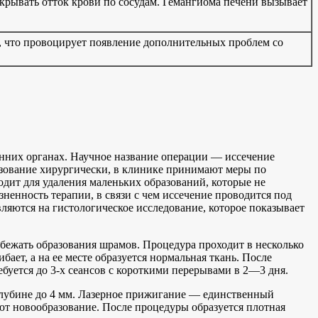
екрывать отток крови по сосудам. Гемангиома печени вызывает
и, что провоцирует появление дополнительных проблем со
нних органах. Научное название операции — иссечение
разование хирургически, в клинике принимают меры по
одит для удаления маленьких образований, которые не
ненность терапии, в связи с чем иссечение проводится под
яются на гистологическое исследование, которое показывает
бежать образования шрамов. Процедура проходит в несколько
бает, а на ее месте образуется нормальная ткань. После
уется до 3-х сеансов с короткими перерывами в 2—3 дня.
 глубине до 4 мм. Лазерное прижигание — единственный
ают новообразование. После процедуры образуется плотная