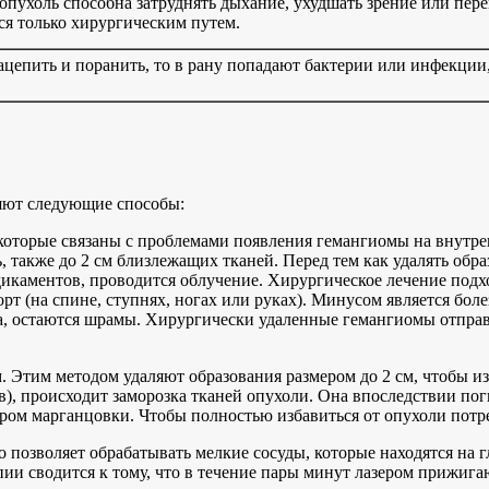
опухоль способна затруднять дыхание, ухудшать зрение или пер
ся только хирургическим путем.
зацепить и поранить, то в рану попадают бактерии или инфекци
яют следующие способы:
 которые связаны с проблемами появления гемангиомы на внутре
ь, также до 2 см близлежащих тканей. Перед тем как удалять об
дикаментов, проводится облучение. Хирургическое лечение подх
 (на спине, ступнях, ногах или руках). Минусом является болез
, остаются шрамы. Хирургически удаленные гемангиомы отправл
Этим методом удаляют образования размером до 2 см, чтобы из
в), происходит заморозка тканей опухоли. Она впоследствии поги
ом марганцовки. Чтобы полностью избавиться от опухоли потреб
 позволяет обрабатывать мелкие сосуды, которые находятся на
пии сводится к тому, что в течение пары минут лазером прижиг