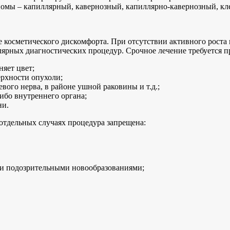
гиомы – капиллярный, кавернозный, капиллярно-кавернозный, 
косметического дискомфорта. При отсутствии активного роста 
ярных диагностических процедур. Срочное лечение требуется п
няет цвет;
ерхности опухоли;
ого нерва, в районе ушной раковины и т.д.;
бо внутреннего органа;
ни.
отдельных случаях процедура запрещена:
и подозрительными новообразованиями;