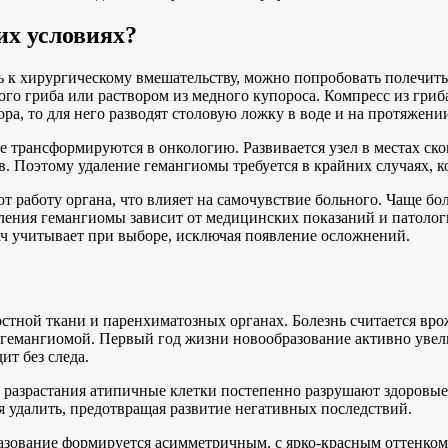
их условиях?
 к хирургическому вмешательству, можно попробовать полечитьс
о гриба или раствором из медного купороса. Компресс из гриба
ра, то для него разводят столовую ложку в воде и на протяжени
не трансформируются в онкологию. Развивается узел в местах ск
ов. Поэтому удаление гемангиомы требуется в крайних случаях, 
работу органа, что влияет на самочувствие больного. Чаще бол
ления гемангиомы зависит от медицинских показаний и патологи
ч учитывает при выборе, исключая появление осложнений.
стной ткани и паренхиматозных органах. Болезнь считается вро
гемангиомой. Первый год жизни новообразование активно увелич
ит без следа.
е разрастания атипичные клетки постепенно разрушают здоровые
 удалить, предотвращая развитие негативных последствий.
азование формируется асимметричным, с ярко-красным оттенком.