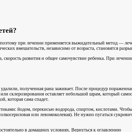
етей?
о, поэтому при лечении применяется выжидательный метод — ле
еских вмешательств, независимо от возраста, становятся разры
, скорость развития и общее самочувствие ребенка. При лечени
 удалили, полученная рана заживает. После процедур пораженная
или склерозирования оставляет небольшой шрам, который самос
й, которая сама спадет.
тиками: йодом, перекисью водорода, спиртом, кислотами. Чтобы
солкосериловая или левомиколевая). Не нужно пугаться сукрови
стоятельно в домашних условиях. Вернуться к оглавлению