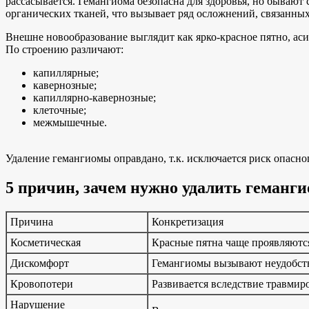
рассасывается. Гемангиома безопасна для здоровья, но бывают
органических тканей, что вызывает ряд осложнений, связанны
Внешне новообразование выглядит как ярко-красное пятно, аси
По строению различают:
капиллярные;
кавернозные;
капиллярно-кавернозные;
клеточные;
межмышечные.
Удаление гемангиомы оправдано, т.к. исключается риск опасн
5 причин, зачем нужно удалить геманг
Причина
Конкретизация
Косметическая
Красные пятна чаще проявляются
Дискомфорт
Гемангиомы вызывают неудобства
Кровопотери
Развивается вследствие травмир
Нарушение