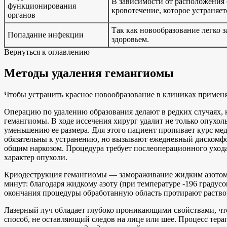
В зависимости от расположения 
функционирования
кровотечение, которое устраняет
органов
Так как новообразование легко 
Попадание инфекции
здоровьем.
Вернуться к оглавлению
Методы удаления гемангиомы
Чтобы устранить красное новообразование в клиниках примен
Операцию по удалению образования делают в редких случаях,
гемангиомы. В ходе иссечения хирург удалит не только опухол
уменьшению ее размера. Для этого пациент пропивает курс ме
обязательны к устранению, но вызывают ежедневный дискомфорт
общим наркозом. Процедура требует послеоперационного ухода
характер опухоли.
Криодеструкция гемангиомы — замораживание жидким азотом. 
минут: благодаря жидкому азоту (при температуре -196 градусо
окончания процедуры обработанную область протирают раствор
Лазерный луч обладает глубоко проникающими свойствами, что
способ, не оставляющий следов на лице или шее. Процесс тера