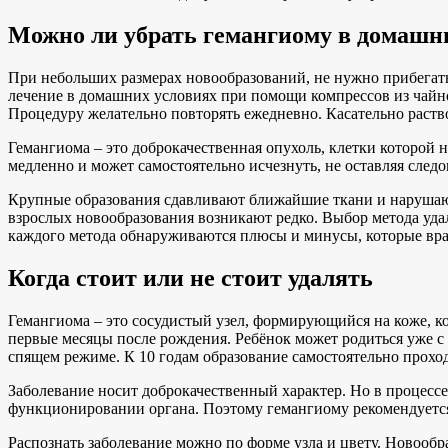
Можно ли убрать гемангиому в домашн
При небольших размерах новообразований, не нужно прибегать
лечение в домашних условиях при помощи компрессов из чайног
Процедуру желательно повторять ежедневно. Касательно раство
Гемангиома – это доброкачественная опухоль, клетки которой 
медленно и может самостоятельно исчезнуть, не оставляя след
Крупные образования сдавливают ближайшие ткани и нарушают 
взрослых новообразования возникают редко. Выбор метода уда
каждого метода обнаруживаются плюсы и минусы, которые вра
Когда стоит или не стоит удалять
Гемангиома – это сосудистый узел, формирующийся на коже, ко
первые месяцы после рождения. Ребёнок может родиться уже с 
спящем режиме. К 10 годам образование самостоятельно проход
Заболевание носит доброкачественный характер. Но в процесс
функционировании органа. Поэтому гемангиому рекомендуется
Распознать заболевание можно по форме узла и цвету. Новообр