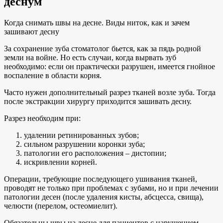
деснум
Когда снимать швы на десне. Виды ниток, как и зачем
зашивают десну
За сохранение зуба стоматолог бьется, как за пядь родной
земли на войне. Но есть случаи, когда вырвать зуб
необходимо: если он практически разрушен, имеется гнойное
воспаление в области корня.
Часто нужен дополнительный разрез тканей возле зуба. Тогда
после экстракции хирургу приходится зашивать десну.
Разрез необходим при:
удалении ретинированных зубов;
сильном разрушении коронки зуба;
патологии его расположения – дистопии;
искривлении корней.
Операции, требующие последующего ушивания тканей,
проводят не только при проблемах с зубами, но и при лечении
патологии десен (после удаления кисты, абсцесса, свища),
челюсти (перелом, остеомиелит).
Обязательны швы на десне для пациентов с нарушением