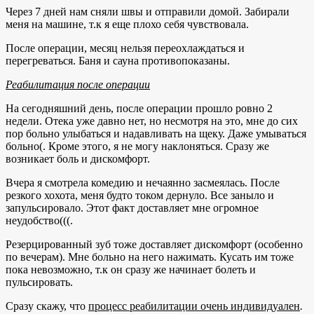
Через 7 дней нам сняли швы и отправили домой. Забирали
меня на машине, т.к я еще плохо себя чувствовала.
После операции, месяц нельзя переохлаждаться и
перегреваться. Баня и сауна противопоказаны.
Реабилитация после операции
На сегодняшний день, после операции прошло ровно 2
недели. Отека уже давно нет, но несмотря на это, мне до сих
пор больно улыбаться и надавливать на щеку. Даже умываться
больно(. Кроме этого, я не могу наклоняться. Сразу же
возникает боль и дискомфорт.
Вчера я смотрела комедию и нечаянно засмеялась. После
резкого хохота, меня будто током дернуло. Все заныло и
запульсировало. Этот факт доставляет мне огромное
неудобство(((.
Резерцированный зуб тоже доставляет дискомфорт (особенно
по вечерам). Мне больно на него нажимать. Кусать им тоже
пока невозможно, т.к он сразу же начинает болеть и
пульсировать.
Сразу скажу, что
процесс реабилитации очень индивидуален
.