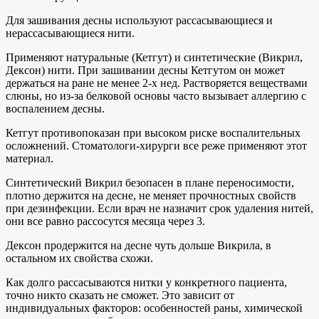
Для зашивания десны используют рассасывающиеся и
нерассасывающиеся нити.
Применяют натуральные (Кетгут) и синтетические (Викрил,
Дексон) нити. При зашивании десны Кетгутом он может
держаться на ране не менее 2-х нед. Растворяется веществами
слюны, но из-за белковой основы часто вызывает аллергию с
воспалением десны.
Кетгут противопоказан при высоком риске воспалительных
осложнений. Стоматологи-хирурги все реже применяют этот
материал.
Синтетический Викрил безопасен в плане переносимости,
плотно держится на десне, не меняет прочностных свойств
при дезинфекции. Если врач не назначит срок удаления нитей,
они все равно рассосутся месяца через 3.
Дексон продержится на десне чуть дольше Викрила, в
остальном их свойства схожи.
Как долго рассасываются нитки у конкретного пациента,
точно никто сказать не сможет. Это зависит от
индивидуальных факторов: особенностей раны, химической