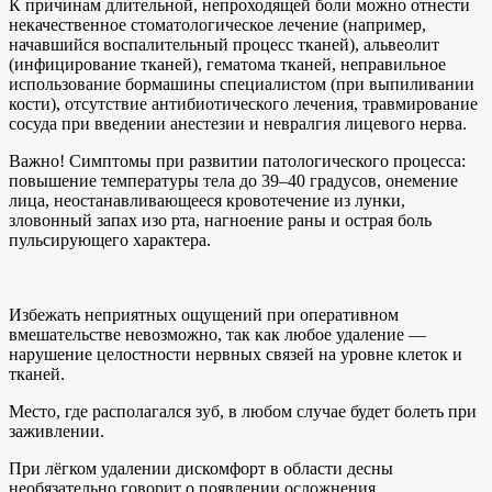
К причинам длительной, непроходящей боли можно отнести
некачественное стоматологическое лечение (например,
начавшийся воспалительный процесс тканей), альвеолит
(инфицирование тканей), гематома тканей, неправильное
использование бормашины специалистом (при выпиливании
кости), отсутствие антибиотического лечения, травмирование
сосуда при введении анестезии и невралгия лицевого нерва.
Важно! Симптомы при развитии патологического процесса:
повышение температуры тела до 39–40 градусов, онемение
лица, неостанавливающееся кровотечение из лунки,
зловонный запах изо рта, нагноение раны и острая боль
пульсирующего характера.
Избежать неприятных ощущений при оперативном
вмешательстве невозможно, так как любое удаление —
нарушение целостности нервных связей на уровне клеток и
тканей.
Место, где располагался зуб, в любом случае будет болеть при
заживлении.
При лёгком удалении дискомфорт в области десны
необязательно говорит о появлении осложнения.