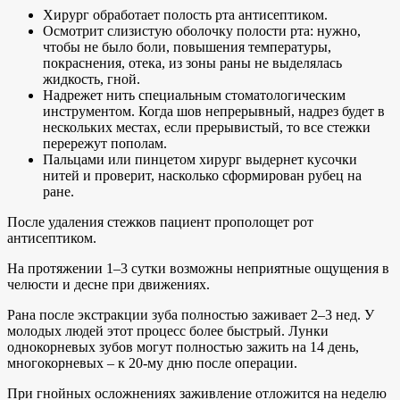
Хирург обработает полость рта антисептиком.
Осмотрит слизистую оболочку полости рта: нужно,
чтобы не было боли, повышения температуры,
покраснения, отека, из зоны раны не выделялась
жидкость, гной.
Надрежет нить специальным стоматологическим
инструментом. Когда шов непрерывный, надрез будет в
нескольких местах, если прерывистый, то все стежки
перережут пополам.
Пальцами или пинцетом хирург выдернет кусочки
нитей и проверит, насколько сформирован рубец на
ране.
После удаления стежков пациент прополощет рот
антисептиком.
На протяжении 1–3 сутки возможны неприятные ощущения в
челюсти и десне при движениях.
Рана после экстракции зуба полностью заживает 2–3 нед. У
молодых людей этот процесс более быстрый. Лунки
однокорневых зубов могут полностью зажить на 14 день,
многокорневых – к 20-му дню после операции.
При гнойных осложнениях заживление отложится на неделю