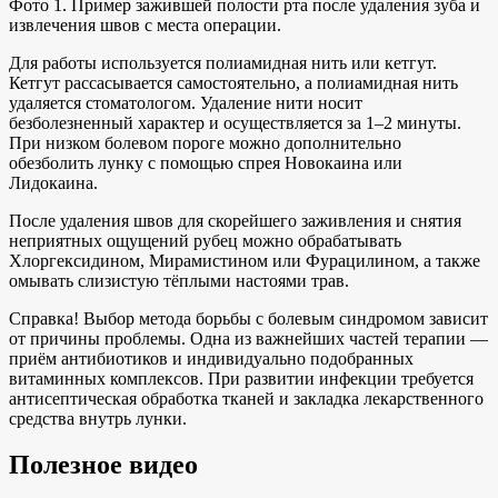
Фото 1. Пример зажившей полости рта после удаления зуба и
извлечения швов с места операции.
Для работы используется полиамидная нить или кетгут.
Кетгут рассасывается самостоятельно, а полиамидная нить
удаляется стоматологом. Удаление нити носит
безболезненный характер и осуществляется за 1–2 минуты.
При низком болевом пороге можно дополнительно
обезболить лунку с помощью спрея Новокаина или
Лидокаина.
После удаления швов для скорейшего заживления и снятия
неприятных ощущений рубец можно обрабатывать
Хлоргексидином, Мирамистином или Фурацилином, а также
омывать слизистую тёплыми настоями трав.
Справка! Выбор метода борьбы с болевым синдромом зависит
от причины проблемы. Одна из важнейших частей терапии —
приём антибиотиков и индивидуально подобранных
витаминных комплексов. При развитии инфекции требуется
антисептическая обработка тканей и закладка лекарственного
средства внутрь лунки.
Полезное видео