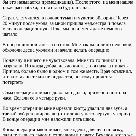
бы это называется премедикация). После этого, на меня нашла
такая расслабуха, что я стала будто пьяная.
Страх улетучился, в голове туман и чувство эйфории. Через
20 минут после укола, за мной пришла мед.сестра и повела
меня в операционную. Пока мы шли, меня даже немного
шатало.
В операционной я легла на стол. Мне закрыли лицо пеленкой,
обкололи десна уколами и начали делать операцию.
Поначалу я ничего не чувствовала. Мне что-то пилили и
разрезали. Но когда добрались до кисты, то я начала пищать.
Причем, больно было в одном и том же месте. Врач объяснил,
что киста анестезии не поддается, поэтому придется
потерпеть.
Сама операция длилась довольно долго, примерно полтора
часа. Делали ее в четыре руки.
Во время операции мне вырезали кисту, удалили два зуба, а
третий зуб резерцировали (отпилили у него верхушку корня).
В конце операции мне наложили пять швов.
Когда операция закончилась, мне одели давящую повязку,
дали пузырь со льдом и отправили в палату. Вечером этого же