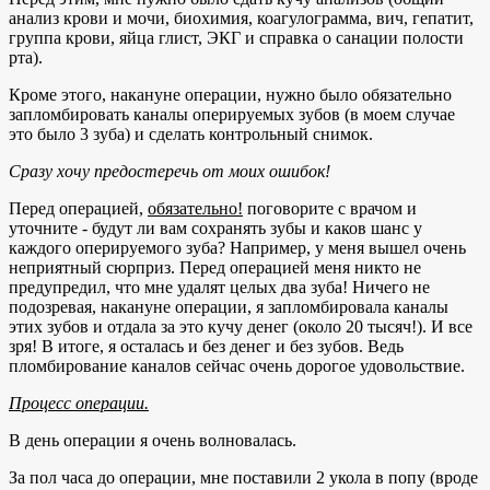
анализ крови и мочи, биохимия, коагулограмма, вич, гепатит,
группа крови, яйца глист, ЭКГ и справка о санации полости
рта).
Кроме этого, накануне операции, нужно было обязательно
запломбировать каналы оперируемых зубов (в моем случае
это было 3 зуба) и сделать контрольный снимок.
Сразу хочу предостеречь от моих ошибок!
Перед операцией,
обязательно!
поговорите с врачом и
уточните - будут ли вам сохранять зубы и каков шанс у
каждого оперируемого зуба? Например, у меня вышел очень
неприятный сюрприз. Перед операцией меня никто не
предупредил, что мне удалят целых два зуба! Ничего не
подозревая, накануне операции, я запломбировала каналы
этих зубов и отдала за это кучу денег (около 20 тысяч!). И все
зря! В итоге, я осталась и без денег и без зубов. Ведь
пломбирование каналов сейчас очень дорогое удовольствие.
Процесс операции.
В день операции я очень волновалась.
За пол часа до операции, мне поставили 2 укола в попу (вроде