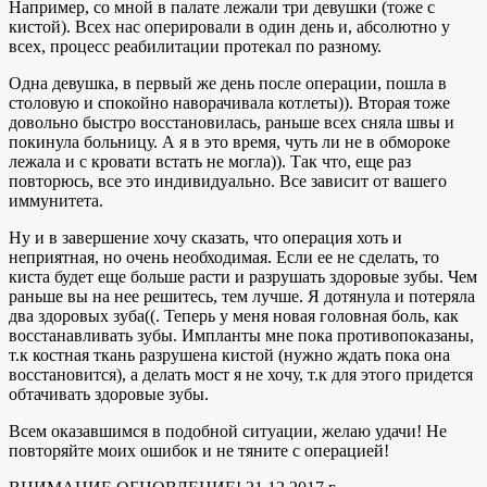
Например, со мной в палате лежали три девушки (тоже с
кистой). Всех нас оперировали в один день и, абсолютно у
всех, процесс реабилитации протекал по разному.
Одна девушка, в первый же день после операции, пошла в
столовую и спокойно наворачивала котлеты)). Вторая тоже
довольно быстро восстановилась, раньше всех сняла швы и
покинула больницу. А я в это время, чуть ли не в обмороке
лежала и с кровати встать не могла)). Так что, еще раз
повторюсь, все это индивидуально. Все зависит от вашего
иммунитета.
Ну и в завершение хочу сказать, что операция хоть и
неприятная, но очень необходимая. Если ее не сделать, то
киста будет еще больше расти и разрушать здоровые зубы. Чем
раньше вы на нее решитесь, тем лучше. Я дотянула и потеряла
два здоровых зуба((. Теперь у меня новая головная боль, как
восстанавливать зубы. Импланты мне пока противопоказаны,
т.к костная ткань разрушена кистой (нужно ждать пока она
восстановится), а делать мост я не хочу, т.к для этого придется
обтачивать здоровые зубы.
Всем оказавшимся в подобной ситуации, желаю удачи! Не
повторяйте моих ошибок и не тяните с операцией!