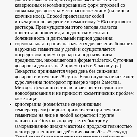
кавернозных и комбинированных форм опухолей со
сложным для доступа месторасположением (на лице и
кончике носа). Способ представляет собой
инъекционное введение в гемангиому 70% спиртового
раствора. Преимуществом этого метода является
простота исполнения, а недостатком считают
болезненность и длительный период удаления;
гормональная терапия назначается для лечения больших
наружных гемангиом у детей и осуществляется
посредством приема препарата под названием
преднизолон, находящегося в форме таблеток. Суточная
дозировка делится на 2 приема (в 6 и 9 часов утра).
Лекарство принимается через день без снижения
дозировки в течение 28 суток. Если опухоль не исчезнет,
курс лечения повторяют примерно через 2 месяца.
Метод эффективно останавливает рост сосудистого
новообразования и не приносит косметических проблем
коже лица;
криотерапия (воздействие сверхнизкими
температурами) широко применяется при лечении
гемангиом на лице в любой возрастной группе
пациентов. Опухоль подвергается быстрому
замораживанию жидким азотом с продолжительностью
непосредственного воздействия около 20 – 25 секунд.