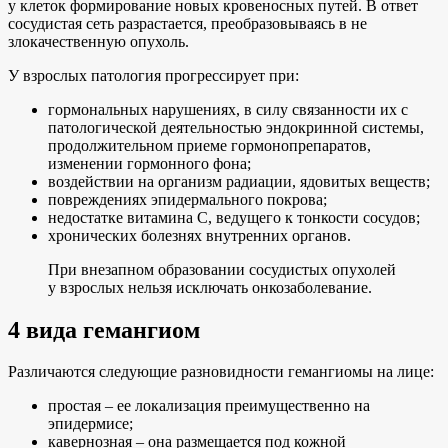
у клеток формирование новых кровеносных путей. В ответ
сосудистая сеть разрастается, преобразовываясь в не
злокачественную опухоль.
У взрослых патология прогрессирует при:
гормональных нарушениях, в силу связанности их с
патологической деятельностью эндокринной системы,
продолжительном приеме гормонопрепаратов,
изменении гормонного фона;
воздействии на организм радиации, ядовитых веществ;
повреждениях эпидермального покрова;
недостатке витамина С, ведущего к тонкости сосудов;
хронических болезнях внутренних органов.
При внезапном образовании сосудистых опухолей
у взрослых нельзя исключать онкозаболевание.
4 вида гемангиом
Различаются следующие разновидности гемангиомы на лице:
простая – ее локализация преимущественно на
эпидермисе;
кавернозная – она размещается под кожной