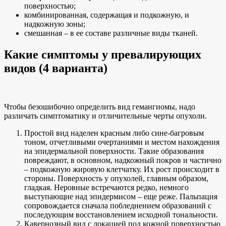
поверхностью;
комбинированная, содержащая и подкожную, и
надкожную зоны;
смешанная – в ее составе различные виды тканей.
Какие симптомы у превалирующих
видов (4 варианта)
Чтобы безошибочно определить вид гемангиомы, надо
различать симптоматику и отличительные черты опухоли.
Простой вид наделен красным либо сине-багровым
тоном, отчетливыми очертаниями и местом нахождения
на эпидермальной поверхности. Такие образования
повреждают, в основном, надкожный покров и частично
– подкожную жировую клетчатку. Их рост происходит в
стороны. Поверхность у опухолей, главным образом,
гладкая. Неровные встречаются редко, немного
выступающие над эпидермисом – еще реже. Пальпация
сопровождается сначала побледнением образований с
последующим восстановлением исходной тональности.
Кавернозный вид с локацией под кожной поверхностью