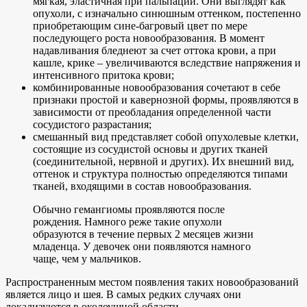
мягкая, эластичная при пальпации. Они выглядят как
опухоли, с изначально синюшным оттенком, постепенно
приобретающим сине-багровый цвет по мере
последующего роста новообразования. В момент
надавливания бледнеют за счет оттока крови, а при
кашле, крике – увеличиваются вследствие напряжения и
интенсивного притока крови;
комбинированные новообразования сочетают в себе
признаки простой и кавернозной формы, проявляются в
зависимости от преобладания определенной части
сосудистого разрастания;
смешанный вид представляет собой опухолевые клетки,
состоящие из сосудистой основы и других тканей
(соединительной, нервной и других). Их внешний вид,
оттенок и структура полностью определяются типами
тканей, входящими в состав новообразования.
Обычно гемангиомы проявляются после
рождения. Намного реже такие опухоли
образуются в течение первых 2 месяцев жизни
младенца. У девочек они появляются намного
чаще, чем у мальчиков.
Распространенным местом появления таких новообразований
является лицо и шея. В самых редких случаях они
локализуются в околоушной области.