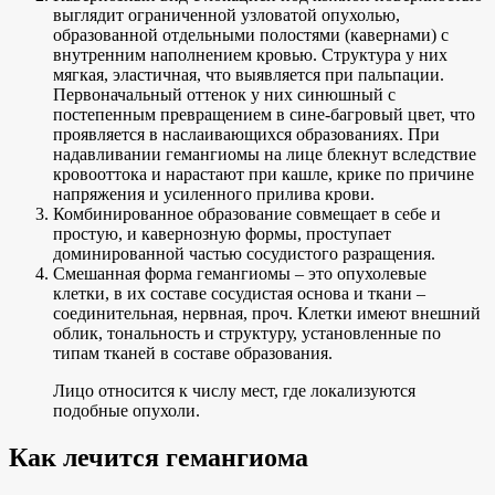
выглядит ограниченной узловатой опухолью,
образованной отдельными полостями (кавернами) с
внутренним наполнением кровью. Структура у них
мягкая, эластичная, что выявляется при пальпации.
Первоначальный оттенок у них синюшный с
постепенным превращением в сине-багровый цвет, что
проявляется в наслаивающихся образованиях. При
надавливании гемангиомы на лице блекнут вследствие
кровооттока и нарастают при кашле, крике по причине
напряжения и усиленного прилива крови.
Комбинированное образование совмещает в себе и
простую, и кавернозную формы, проступает
доминированной частью сосудистого разращения.
Смешанная форма гемангиомы – это опухолевые
клетки, в их составе сосудистая основа и ткани –
соединительная, нервная, проч. Клетки имеют внешний
облик, тональность и структуру, установленные по
типам тканей в составе образования.
Лицо относится к числу мест, где локализуются
подобные опухоли.
Как лечится гемангиома