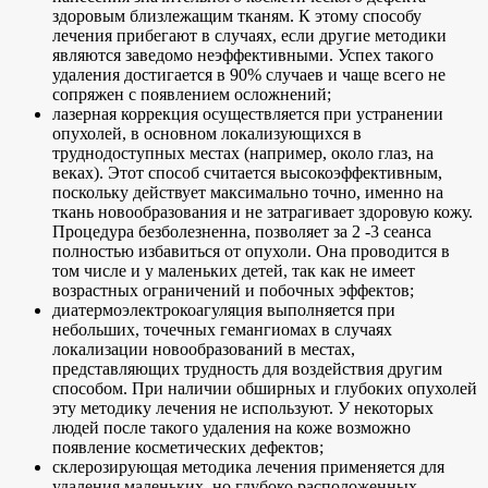
здоровым близлежащим тканям. К этому способу
лечения прибегают в случаях, если другие методики
являются заведомо неэффективными. Успех такого
удаления достигается в 90% случаев и чаще всего не
сопряжен с появлением осложнений;
лазерная коррекция осуществляется при устранении
опухолей, в основном локализующихся в
труднодоступных местах (например, около глаз, на
веках). Этот способ считается высокоэффективным,
поскольку действует максимально точно, именно на
ткань новообразования и не затрагивает здоровую кожу.
Процедура безболезненна, позволяет за 2 -3 сеанса
полностью избавиться от опухоли. Она проводится в
том числе и у маленьких детей, так как не имеет
возрастных ограничений и побочных эффектов;
диатермоэлектрокоагуляция выполняется при
небольших, точечных гемангиомах в случаях
локализации новообразований в местах,
представляющих трудность для воздействия другим
способом. При наличии обширных и глубоких опухолей
эту методику лечения не используют. У некоторых
людей после такого удаления на коже возможно
появление косметических дефектов;
склерозирующая методика лечения применяется для
удаления маленьких, но глубоко расположенных