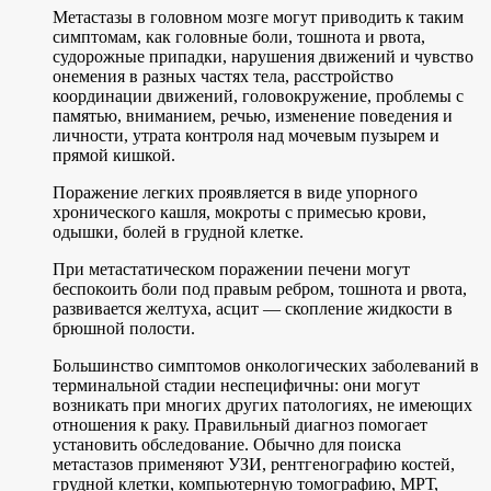
Метастазы в головном мозге могут приводить к таким
симптомам, как головные боли, тошнота и рвота,
судорожные припадки, нарушения движений и чувство
онемения в разных частях тела, расстройство
координации движений, головокружение, проблемы с
памятью, вниманием, речью, изменение поведения и
личности, утрата контроля над мочевым пузырем и
прямой кишкой.
Поражение легких проявляется в виде упорного
хронического кашля, мокроты с примесью крови,
одышки, болей в грудной клетке.
При метастатическом поражении печени могут
беспокоить боли под правым ребром, тошнота и рвота,
развивается желтуха, асцит — скопление жидкости в
брюшной полости.
Большинство симптомов онкологических заболеваний в
терминальной стадии неспецифичны: они могут
возникать при многих других патологиях, не имеющих
отношения к раку. Правильный диагноз помогает
установить обследование. Обычно для поиска
метастазов применяют УЗИ, рентгенографию костей,
грудной клетки, компьютерную томографию, МРТ,