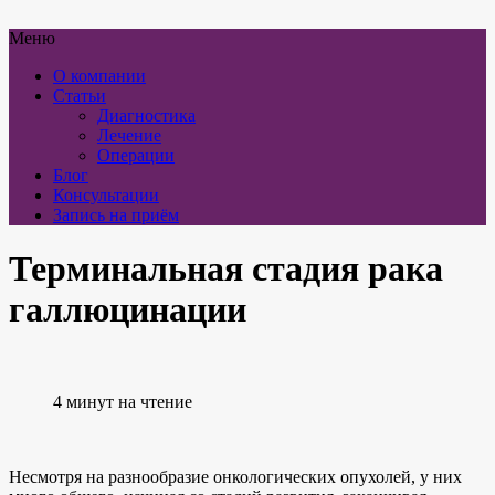
Меню
О компании
Статьи
Диагностика
Лечение
Операции
Блог
Консультации
Запись на приём
Терминальная стадия рака
галлюцинации
4 минут на чтение
Несмотря на разнообразие онкологических опухолей, у них