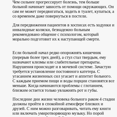
Чем сильнее прогрессирует болезнь, тем больше
больной начинает зависеть от помощи окружающих. Он
сам не может передвигаться, ходить в туалет, купаться, а
со временем даже повернуться в постели.
Для передвижения пациентов в хосписах есть ходунки и
инвалидные коляски, безнадежно больным
рекомендовано общение с психологом, который
морально подготовит их к наступающей смерти.
Если больной начал редко опорожнять кишечник
(перерыв более трех дней), а стул стал твердым, ему
назначают клизмы или слабительные препараты.
Нарушения происходят и в мочевой системе. Зачастую
требуется установление постоянного катетера. С
угасанием жизненных сил угасает и аппетит больного.
С каждым приемом пищи и воды порции становятся все
меньше. Когда начинаются проблемы с глотанием,
близким остается только увлажнять рот и губы.
Последние дни жизни человека больного раком 4 стадии
должны пройти в спокойной атмосфере близких и
друзей. С ним можно разговаривать, читать ему книги
или включать умиротворяющую музыку. Но порой