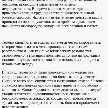
одышкой, происходит развитие дыхательной
недостаточности. Во время кашля отходит мокрота с
примесью крови, в грудной клетке ощущается сильный
болевой синдром. Частые и изнурительные приступы кашля
приводят к головокружению, из-за проблем с дыханием
начинается кислородное голодание всех органов и систем.
Терминальная степень характеризуется метастазированием,
которое может идти в мозг, приводя к психическим
расстройствам. Так как онкология легких развивается
стремительно, а признаки появляются только на последних
стадиях, опухоль этого органа чаще остальных приводит к
летальному исходу.
В период термальной фазы поджелудочной железы рак
сопровождается не проходящими болевыми ощущениями.
Сильнее всего боль ощущается в поясничном отделе. Человек
с онкологией поджелудочной теряет аппетит и постоянно
хочет пить. Живот больного с этим диагнозом на последней
стадии значительно увеличивается из-за скопления в
брюшной полости жидкости, сосуды ног перекрываются
тромбами, что приводит к отечности, болям и проблемам с
передвижением.