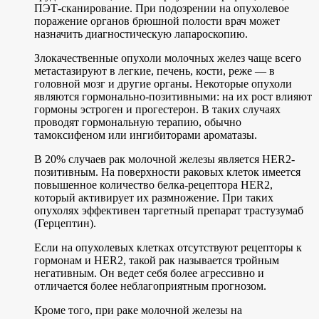
ПЭТ-сканирование. При подозрении на опухолевое
поражение органов брюшной полости врач может
назначить диагностическую лапароскопию.
Злокачественные опухоли молочных желез чаще всего
метастазируют в легкие, печень, кости, реже — в
головной мозг и другие органы. Некоторые опухоли
являются гормонально-позитивными: на их рост влияют
гормоны эстроген и прогестерон. В таких случаях
проводят гормональную терапию, обычно
тамоксифеном или ингибиторами ароматазы.
В 20% случаев рак молочной железы является HER2-
позитивным. На поверхности раковых клеток имеется
повышенное количество белка-рецептора HER2,
который активирует их размножение. При таких
опухолях эффективен таргетный препарат трастузумаб
(Герцептин).
Если на опухолевых клетках отсутствуют рецепторы к
гормонам и HER2, такой рак называется тройным
негативным. Он ведет себя более агрессивно и
отличается более неблагоприятным прогнозом.
Кроме того, при раке молочной железы на