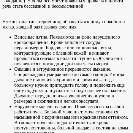
голодание). У больного могут появиться провалы в памяти,
речь стать бессвязной и бессмысленной.
Нужно запастись терпением, обращаться к нему спокойно и
мягко, каждый раз называя свое имя.
Венозные пятна. Появляются на фоне нарушенного
кровообращения. Кровь заполняет сосуды
неравномерно. Бордовые или синюшные пятна,
контрастирующие с бледной кожей, начинают
проявляться сначала в области ступней. Обычно они
появляются в последние дни или часы смерти.
Одышка и затрудненное прерывистое дыхание.
Сопровождают умирающего до самого конца. Иногда
дыхание становится хриплым и громким – тогда
больному нужно приподнять голову и подложить еще
одну подушку или усадить в полу-сидячее положение.
Дыхание затруднено из-за увеличения опухоли в
размерах и скоплении в легких экссудата.
Нарушение мочеиспускания. Появляется из-за слабой
работы почек. Больной мало пьет, моча становится
насыщенной с коричневым или красноватым оттенком.
Возникает почечная недостаточность, в кровь
поступают токсины, больной впадает в состояние комы,