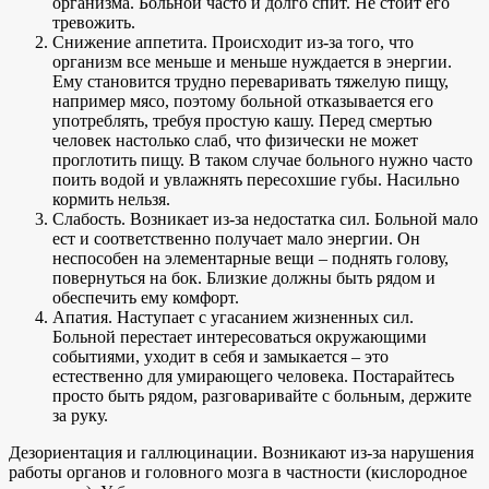
организма. Больной часто и долго спит. Не стоит его
тревожить.
Снижение аппетита. Происходит из-за того, что
организм все меньше и меньше нуждается в энергии.
Ему становится трудно переваривать тяжелую пищу,
например мясо, поэтому больной отказывается его
употреблять, требуя простую кашу. Перед смертью
человек настолько слаб, что физически не может
проглотить пищу. В таком случае больного нужно часто
поить водой и увлажнять пересохшие губы. Насильно
кормить нельзя.
Слабость. Возникает из-за недостатка сил. Больной мало
ест и соответственно получает мало энергии. Он
неспособен на элементарные вещи – поднять голову,
повернуться на бок. Близкие должны быть рядом и
обеспечить ему комфорт.
Апатия. Наступает с угасанием жизненных сил.
Больной перестает интересоваться окружающими
событиями, уходит в себя и замыкается – это
естественно для умирающего человека. Постарайтесь
просто быть рядом, разговаривайте с больным, держите
за руку.
Дезориентация и галлюцинации. Возникают из-за нарушения
работы органов и головного мозга в частности (кислородное