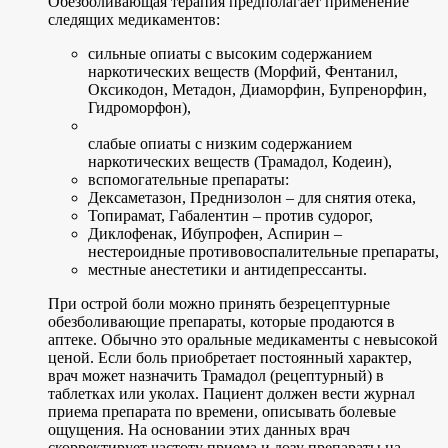
Обезболивающая терапия предполагает применение
следящих медикаментов:
сильные опиаты с высоким содержанием
наркотических веществ (Морфий, Фентанил,
Оксикодон, Метадон, Диаморфин, Бупренорфин,
Гидроморфон),
слабые опиаты с низким содержанием
наркотических веществ (Трамадол, Кодеин),
вспомогательные препараты:
Дексаметазон, Преднизолон – для снятия отека,
Топирамат, Габалентин – против судорог,
Диклофенак, Ибупрофен, Аспирин –
нестероидные противовоспалительные препараты,
местные анестетики и антидепрессанты.
При острой боли можно принять безрецептурные
обезболивающие препараты, которые продаются в
аптеке. Обычно это оральные медикаменты с невысокой
ценой. Если боль приобретает постоянный характер,
врач может назначить Трамадол (рецептурный) в
таблетках или уколах. Пациент должен вести журнал
приема препарата по времени, описывать болевые
ощущения. На основании этих данных врач
скорректирует частоту приема и дозу препараты на