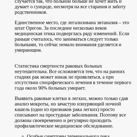
случается так, что больной больше не хочет жить и
думает о суициде, несмотря на все старания и заботу
родственников.
Единственное место, где легализована эвтаназия – это
штат Орегон. За последние несколько веков
медицинская этика подверглась ряду изменений. Если
раньше считалось, что заниматься следует только
больными, то сейчас немало внимания уделяется и
умирающим.
Статистика смертности раковых больных
неутешительна. Все осложняется тем, что на ранних
стадиях рак может никак не проявляться, а при
отсутствии специфического лечения в течение первого
года около 90% больных умирает.
Выявить раковые клетки в легких, можно только сдав
анализ мокроты, но зачастую изнуряющий ночной
кашель (один из признаков рака легких) просто
списывают на простудные заболевания. Поэтому все
должны своевременно и регулярно проходить
профилактическое медицинское обследование.
Особые симптомы терминального рака