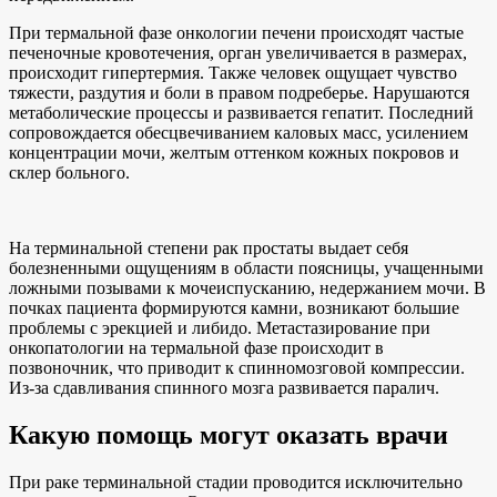
При термальной фазе онкологии печени происходят частые
печеночные кровотечения, орган увеличивается в размерах,
происходит гипертермия. Также человек ощущает чувство
тяжести, раздутия и боли в правом подреберье. Нарушаются
метаболические процессы и развивается гепатит. Последний
сопровождается обесцвечиванием каловых масс, усилением
концентрации мочи, желтым оттенком кожных покровов и
склер больного.
На терминальной степени рак простаты выдает себя
болезненными ощущениям в области поясницы, учащенными
ложными позывами к мочеиспусканию, недержанием мочи. В
почках пациента формируются камни, возникают большие
проблемы с эрекцией и либидо. Метастазирование при
онкопатологии на термальной фазе происходит в
позвоночник, что приводит к спинномозговой компрессии.
Из-за сдавливания спинного мозга развивается паралич.
Какую помощь могут оказать врачи
При раке терминальной стадии проводится исключительно