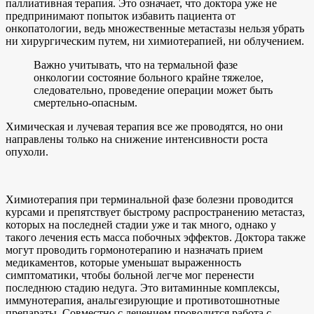
паллиативная терапия. Это означает, что доктора уже не
предпринимают попыток избавить пациента от
онкопатологии, ведь множественные метастазы нельзя убрать
ни хирургическим путем, ни химиотерапией, ни облучением.
Важно учитывать, что на термальной фазе
онкологии состояние больного крайне тяжелое,
следовательно, проведение операции может быть
смертельно-опасным.
Химическая и лучевая терапия все же проводятся, но они
направлены только на снижение интенсивности роста
опухоли.
Химиотерапия при терминальной фазе болезни проводится
курсами и препятствует быстрому распространению метастаз,
которых на последней стадии уже и так много, однако у
такого лечения есть масса побочных эффектов. Доктора также
могут проводить гормонотерапию и назначать прием
медикаментов, которые уменьшат выраженность
симптоматики, чтобы больной легче мог перенести
последнюю стадию недуга. Это витаминные комплексы,
иммунотерапия, анальгезирующие и противотошнотные
препараты. Совместно с лечением проводится работа с