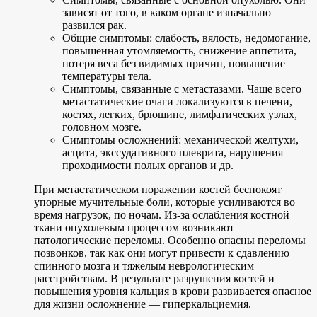
зависят от того, в каком органе изначально
развился рак.
Общие симптомы: слабость, вялость, недомогание,
повышенная утомляемость, снижение аппетита,
потеря веса без видимых причин, повышение
температуры тела.
Симптомы, связанные с метастазами. Чаще всего
метастатические очаги локализуются в печени,
костях, легких, брюшине, лимфатических узлах,
головном мозге.
Симптомы осложнений: механической желтухи,
асцита, экссудативного плеврита, нарушения
проходимости полых органов и др.
При метастатическом поражении костей беспокоят
упорные мучительные боли, которые усиливаются во
время нагрузок, по ночам. Из-за ослабления костной
ткани опухолевым процессом возникают
патологические переломы. Особенно опасны переломы
позвонков, так как они могут привести к сдавлению
спинного мозга и тяжелым неврологическим
расстройствам. В результате разрушения костей и
повышения уровня кальция в крови развивается опасное
для жизни осложнение — гиперкальциемия.