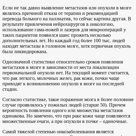
Если не так давно выявление метастазов или опухоли в мозге
являлось причиной отказа от терапии и рекомендацией
перевода больного на паллиатив, то сейчас картина другая. В
результате привлечения нейрохирургов в онкологию,
использование гама-ножей и лазеров для микроопераций у
таких пациентов появился шанс прожить несколько
дополнительных лет. Но каждый год более 100 тыс. людей
находят метастазы в головном мозге, хотя первичная опухоль
была ликвидирована.
Однозначной статистики относительно сроков появления
метастазов в мозге в зависимости от места локализации
первоначальной опухоли нет. На текущий момент считается,
что рак легкого, молочных желез, рак кожи, почки чаще
приводят к возникновению опухоли в мозге на последней
стадии.
Согласно статистике, такое поражение мозга в более половине
случае проявлялось у пожилых людей (старше 50). Причем
вероятность появления одного или множества метастазов
одинакова. Но замечено, что при раке кожи чаще появляются
множественные очаги, а при опухоли в почке – одиночные.
Самой тяжелой степенью онкозаболенвания является