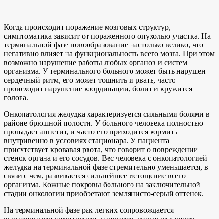
Когда происходит поражение мозговых структур,
симптоматика зависит от пораженного опухолью участка. На
терминальной фазе новообразование настолько велико, что
негативно влияет на функциональность всего мозга. При этом
возможно нарушение работы любых органов и систем
организма. У терминального больного может быть нарушен
сердечный ритм, его может тошнить и рвать, часто
происходит нарушение координации, болит и кружится
голова.
Онкопатология желудка характеризуется сильными болями в
районе брюшной полости. У больного человека полностью
пропадает аппетит, и часто его приходится кормить
внутривенно в условиях стационара. У пациента
присутствует кровавая рвота, что говорит о повреждении
стенок органа и его сосудов. Вес человека с онкопатологией
желудка на терминальной фазе стремительно уменьшается, в
связи с чем, развивается сильнейшее истощение всего
организма. Кожные покровы больного на заключительной
стадии онкологии приобретают землянисто-серый оттенок.
На терминальной фазе рак легких сопровождается
выраженными симптомами, например, сильным кашлем,