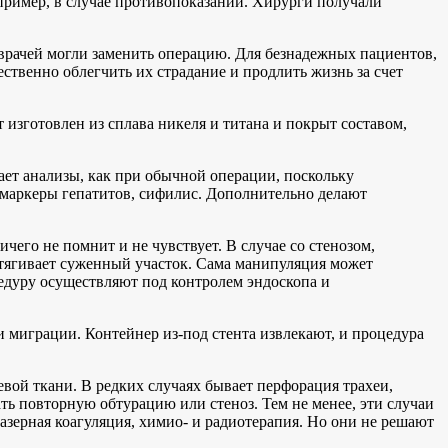
пример, в случае противопоказаний. Хирурги получали
врачей могли заменить операцию. Для безнадежных пациентов,
ственно облегчить их страдание и продлить жизнь за счет
 изготовлен из сплава никеля и титана и покрыт составом,
ает анализы, как при обычной операции, поскольку
 маркеры гепатитов, сифилис. Дополнительно делают
чего не помнит и не чувствует. В случае со стенозом,
стягивает суженный участок. Сама манипуляция может
цедуру осуществляют под контролем эндоскопа и
и миграции. Контейнер из-под стента извлекают, и процедура
евой ткани. В редких случаях бывает перфорация трахеи,
ь повторную обтурацию или стеноз. Тем не менее, эти случаи
лазерная коагуляция, химио- и радиотерапия. Но они не решают