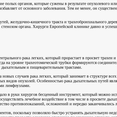
 полых органов, которые сужены в результате опухолевого или 
збавляет от основного заболевания. Тем не менее, он существе
тей, желудочно-кишечного тракта и трахеобронхиального дерева
и стенозом органа. Хирурги Европейской клинике давно и успе
нтрального рака легких, который прорастает в просвет трахеи и
гда на уровне трахеотомической трубки формируются соедините
у дыхательным и пищеварительным трактами.
новых случаев рака легких, который занимает в структуре всех 
ых видов опухолей. Особенностью рака дыхательных путей являе
ми лимфоузлами.
дало в руки хирургов бесценный инструмент, который можно исп
существлять лечебное воздействие в том числе в просвете дыха
ство противопоказаний, осложнений и нередко заканчивались л
ентов, поскольку позволяло быстро устранять дыхательную нед