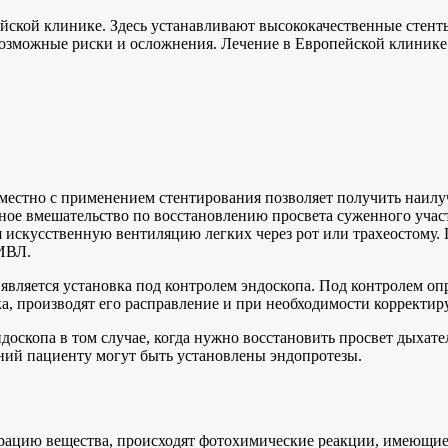
йской клинике. Здесь устанавливают высококачественные стент
озможные риски и осложнения. Лечение в Европейской клинике
естно с применением стентирования позволяет получить наилуч
вное вмешательство по восстановлению просвета суженного участ
искусственную вентиляцию легких через рот или трахеостому. 
 ИВЛ.
вляется установка под контролем эндоскопа. Под контролем опр
а, производят его расправление и при необходимости корректи
ндоскопа в том случае, когда нужно восстановить просвет дыха
ний пациенту могут быть установлены эндопротезы.
рацию вещества, происходят фотохимические реакции, имеющие