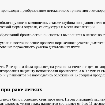
происходит преобразование нетоксичного триплетного кислоро
ибилизирующего компонента, а также глубина попадания света 
ческой формы опухоли, ее структуры и места локализации.
бразований бронхо-легочной системы выполнятся в несколько э
ухоли и восстановление просвета пораженного участка дыхател
рование пораженного участка дыхательных путей.
я. Еще двоим была произведена установка стентов с целью защ
нтирования пациенту использовали бронхоскоп, а в 9 случаях с
о, и у пациентов не наблюдались осложнения. В среднем продол
при раке легких
 стеноза было проведено стентирование. Перед операцией паци
тельность жизни таких пациентов составляет от 9 до 11 месяцев