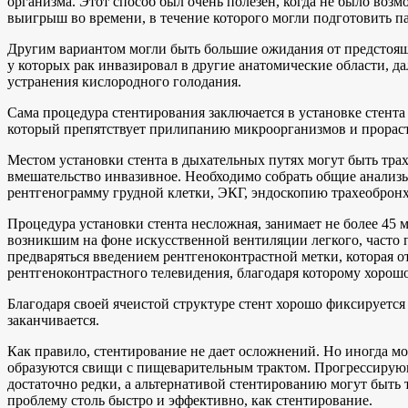
организма. Этот способ был очень полезен, когда не было во
выигрыш во времени, в течение которого могли подготовить п
Другим вариантом могли быть большие ожидания от предстояще
у которых рак инвазировал в другие анатомические области, д
устранения кислородного голодания.
Сама процедура стентирования заключается в установке стента
который препятствует прилипанию микроорганизмов и прораст
Местом установки стента в дыхательных путях могут быть тра
вмешательство инвазивное. Необходимо собрать общие анализы
рентгенограмму грудной клетки, ЭКГ, эндоскопию трахеобронх
Процедура установки стента несложная, занимает не более 45 
возникшим на фоне искусственной вентиляции легкого, часто 
предваряться введением рентгеноконтрастной метки, которая о
рентгеноконтрастного телевидения, благодаря которому хорошо 
Благодаря своей ячеистой структуре стент хорошо фиксируется
заканчивается.
Как правило, стентирование не дает осложнений. Но иногда мо
образуются свищи с пищеварительным трактом. Прогрессирующи
достаточно редки, а альтернативой стентированию могут быть т
проблему столь быстро и эффективно, как стентирование.