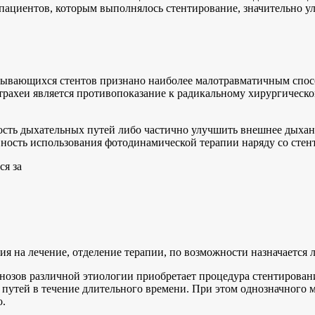
 пациентов, которым выполнялось стентирование, значительно 
рывающихся стентов признано наиболее малотравматичным спос
рахеи является противопоказание к радикальному хирургическо
ость дыхательных путей либо частично улучшить внешнее дыхан
ность использования фотодинамической терапии наряду со стент
ся за
ия на лечение, отделение терапии, по возможности назначается 
енозов различной этиологии приобретает процедура стентиров
путей в течение длительного времени. При этом однозначного мн
о.