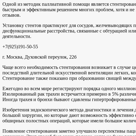
Одной из методик паллиативной помощи является стентирование
быстрым и эффективным решением многих проблем, хотя и не и
отзывов.
Установку стентов практикуют для сосудов, желчевыводящих пу
дисфункциональные расстройства, связанные с обтурацией ил
деятельности.
+7(925)191-50-55
г. Москва, Духовской переулок, 22б
Чаще всего необходимость стентирования возникает в случае це
последствий длительной искусственной вентиляции легких, ко
Стентирование также показано при образовании свищей межд
Ежегодно во всем мире регистрируют порядка одного миллиона 
Изолированный рак трахеи встречается примерно в 5% различн
Иногда трахея и бронхи бывают сдавлены гипертрофированны
Изобретения эндоскопического метода диагностики и лечения 
большой хирургии, но которые дают возможность эффективно о
обширных полостных операций, которые имели большое количе
Появление стентирования заметно улучшило перспективы паци