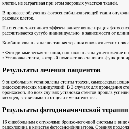
клетки, не затрагивая при этом здоровых участков тканей.
В процессе облучения фотосенсибилизирующей ткани опухоли 
раковых клеток.
На степень токсичного эффекта влияет концентрация фотосенс
рассчитывается сугубо индивидуально, в зависимости от клини
Комбинированная паллиативная терапия онкологических новоо
• Фотодинамическая терапия, направленная на уничтожение оп
• Установка стента, который поможет восстановить функциони
Результаты лечения пациентов
9 онкобольным установлены стенты трахеи, самораскрывающиес
эндоскопических манипуляций. В 3 случаях для проведения сте
бронхоскоп. Во всех случаях установка стентов прошла успешн
месяцев, в зависимости от цели вмешательства.
Результаты фотодинамической терапии 
16 онкобольным с опухолями бронхо-легочной системы в виде
радохлорина в качестве фотосенсибилизатора. Средняя продолжи