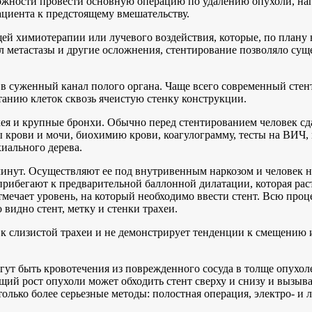
зможности провести основную операцию по удалению опухоли, на
ациента к предстоящему вмешательству.
й химиотерапии или лучевого воздействия, которые, по плану 
ал метастазы и другие осложнения, стентирование позволяло суще
 в суженный канал полого органа. Чаще всего современный стент
анию клеток сквозь ячеистую стенку конструкции.
хея и крупные бронхи. Обычно перед стентированием человек сд
 крови и мочи, биохимию крови, коагулограмму, тесты на ВИЧ,
иального дерева.
минут. Осуществляют ее под внутривенным наркозом и человек ни
прибегают к предварительной баллонной дилатации, которая ра
тмечает уровень, на который необходимо ввести стент. Всю про
видно стент, метку и стенки трахеи.
 к слизистой трахеи и не демонстрирует тенденции к смещению 
гут быть кровотечения из поврежденного сосуда в толще опухол
й рост опухоли может обходить стент сверху и снизу и вызыват
олько более серьезные методы: полостная операция, электро- и 