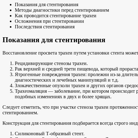
Показания для стентирования
Методы диагностики перед стентированием
Как проводится стентирование трахеи
Осложнения при стентировании
Последствия стентирования
Показания для стентирования
Восстановление просвета трахеи путем установки стента може
Рецидивирующие стенозы трахеи.
Рак верхней и средней трети пищевода, который прорас
Ятрогенные повреждения трахеи: пролежни из-за длител
диагностических и лечебных манипуляций и т.д.
Злокачественные опухоли трахеи и других органов средос
Трахеомаляция — заболевание, при котором происходит р
подобных изменениях в двух и более хрящах.
Следует отметить, что при участке стеноза трахеи протяженно
стентированием.
Конструкция для стентирования подбирается всегда строго ин
Силиконовый Т-образный стент.