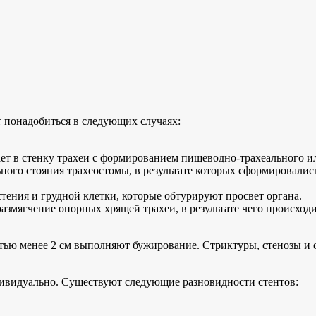
т понадобиться в следующих случаях:
тает в стенку трахеи с формированием пищеводно-трахеального 
ьного стояния трахеостомы, в результате которых сформировал
тения и грудной клетки, которые обтурируют просвет органа.
азмягчение опорных хрящей трахеи, в результате чего происход
стью менее 2 см выполняют бужирование. Стриктуры, стенозы и 
дивидуально. Существуют следующие разновидности стентов: