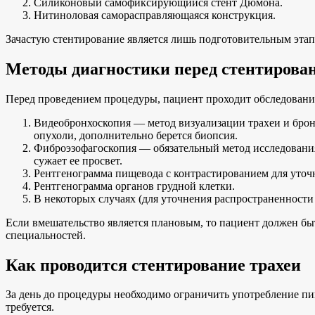
Силиконовый самофиксирующийся стент Дюмона.
Нитиноловая саморасправляющаяся конструкция.
Зачастую стентирование является лишь подготовительным эта
Методы диагностики перед стентирова
Перед проведением процедуры, пациент проходит обследование
Видеобронхоскопия — метод визуализации трахеи и брон
опухоли, дополнительно берется биопсия.
Фиброэзофагоскопия — обязательный метод исследования 
сужает ее просвет.
Рентгенограмма пищевода с контрастированием для уточ
Рентгенограмма органов грудной клетки.
В некоторых случаях (для уточнения распространенности
Если вмешательство является плановым, то пациент должен бы
специальностей.
Как проводится стентирование трахеи
За день до процедуры необходимо ограничить употребление пи
требуется.