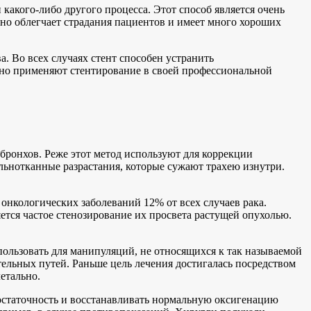
какого-либо другого процесса. Этот способ является очень
нно облегчает страдания пациентов и имеет много хороших
. Во всех случаях стент способен устранить
шно применяют стентирование в своей профессиональной
 бронхов. Реже этот метод используют для коррекции
льнотканные разрастания, которые сужают трахею изнутри.
онкологических заболеваний 12% от всех случаев рака.
тся частое стенозирование их просвета растущей опухолью.
ользовать для манипуляций, не относящихся к так называемой
тельных путей. Раньше цель лечения достигалась посредством
етально.
остаточность и восстанавливать нормальную оксигенацию